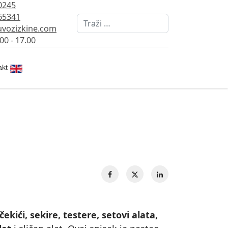
0245
65341
Pretraži
vozizkine.com
00 - 17.00
Izaberite vaš jezik
akt
čekići, sekire, testere, setovi alata,