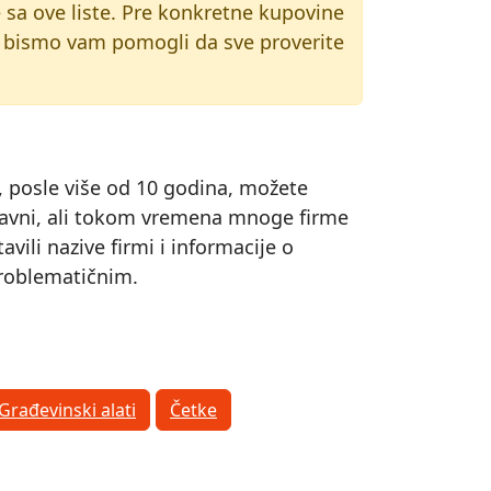
e sa ove liste. Pre konkretne kupovine
bismo vam pomogli da sve proverite
s, posle više od 10 godina, možete
 ispravni, ali tokom vremena mnoge firme
ili nazive firmi i informacije o
 problematičnim.
Građevinski alati
Četke