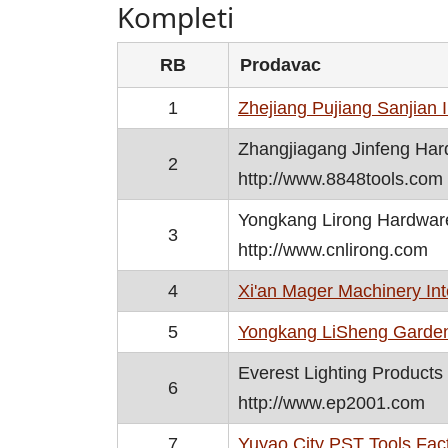
Kompleti
RB
Prodavac
1
Zhejiang Pujiang Sanjian I
Zhangjiagang Jinfeng Hard
2
http://www.8848tools.com
Yongkang Lirong Hardware
3
http://www.cnlirong.com
4
Xi'an Mager Machinery Inte
5
Yongkang LiSheng Garden
Everest Lighting Products
6
http://www.ep2001.com
7
Yuyao City PST Tools Fac