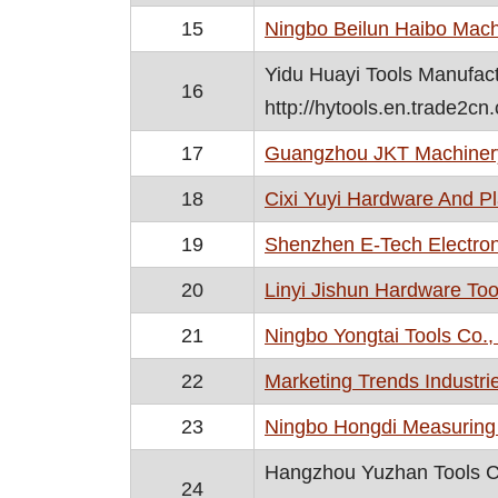
15
Ningbo Beilun Haibo Machi
Yidu Huayi Tools Manufact
16
http://hytools.en.trade2cn
17
Guangzhou JKT Machinery
18
Cixi Yuyi Hardware And Pl
19
Shenzhen E-Tech Electroni
20
Linyi Jishun Hardware Tool
21
Ningbo Yongtai Tools Co., 
22
Marketing Trends Industri
23
Ningbo Hongdi Measuring 
Hangzhou Yuzhan Tools 
24