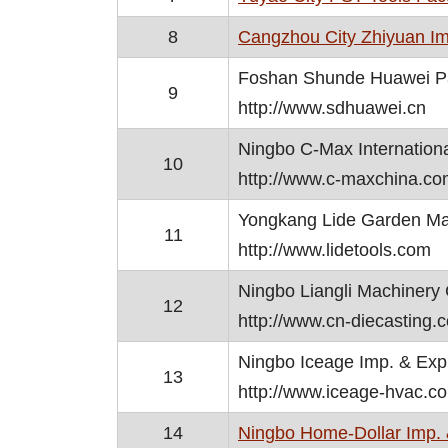
8
Cangzhou City Zhiyuan Imp
Foshan Shunde Huawei Pai
9
http://www.sdhuawei.cn
Ningbo C-Max Internationa
10
http://www.c-maxchina.c
Yongkang Lide Garden Ma
11
http://www.lidetools.com
Ningbo Liangli Machinery 
12
http://www.cn-diecasting.
Ningbo Iceage Imp. & Exp.
13
http://www.iceage-hvac.c
14
Ningbo Home-Dollar Imp. 