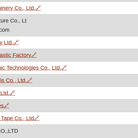
, otvara se u novom prozoru
nery Co., Ltd.
🔗
ure Co., Lt
.com
, otvara se u novom prozoru
 Ltd.
🔗
, otvara se u novom prozoru
astic Factory
🔗
, otvara se u novom prozoru
c Technologies Co., Ltd.
🔗
, otvara se u novom prozoru
s Co., Ltd.
🔗
, otvara se u novom prozoru
Ltd.
🔗
, otvara se u novom prozoru
es
🔗
, otvara se u novom prozoru
Tape Co., Ltd
🔗
CO.,LTD