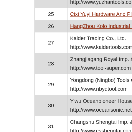
http://www.yuzhantools.c
25
Cixi Yuyi Hardware And Pl
26
HangZhou Kolo Industrial 
Kaider Trading Co., Ltd.
27
http://www.kaidertools.co
Zhangjiagang Royal Imp. &
28
http://www.tool-super.com
Yongdong (Ningbo) Tools C
29
http://www.nbydtool.com
Yiwu Oceanpioneer Househ
30
http://www.oceansonic.net
Changshu Shengtai Imp. &
31
http://www.csshengtai.co