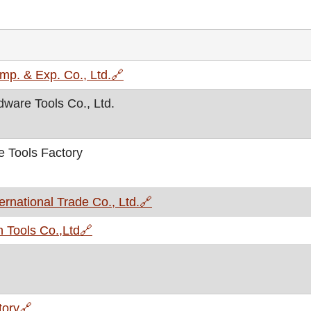
, otvara se u novom prozoru
mp. & Exp. Co., Ltd.
🔗
ware Tools Co., Ltd.
 Tools Factory
, otvara se u novom prozoru
rnational Trade Co., Ltd.
🔗
, otvara se u novom prozoru
 Tools Co.,Ltd
🔗
, otvara se u novom prozoru
tory
🔗