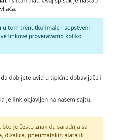
lat
i sličan alat. Ovaj spisak je nastao
vljača.
su u tom trenutku imale i sopstveni
 ove linkove proveravamo koliko
da dobijete uvid u tipične dobavljače i
a je link objavljen na našem sajtu.
an, što je često znak da saradnja sa
, dizalica, pneumatskih alata ili