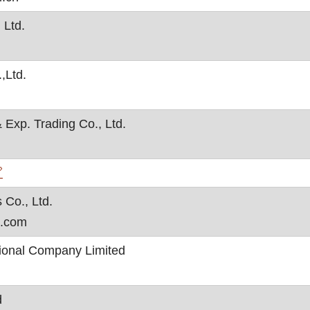
 Ltd.
,Ltd.
Exp. Trading Co., Ltd.
, otvara se u novom prozoru

 Co., Ltd.
s.com
ional Company Limited
d