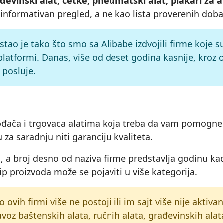
rađevinski alat, četke, pneumatski alat, plakari za a
 informativan pregled, a ne kao lista proverenih doba
astao je tako što smo sa Alibabe izdvojili firme koje 
platformi. Danas, više od deset godina kasnije, kroz
 posluje.
izvođača i trgovaca alatima koja treba da vam pomogne 
 za saradnju niti garanciju kvaliteta.
 a broj desno od naziva firme predstavlja godinu kad
tip proizvoda može se pojaviti u više kategorija.
o ovih firmi više ne postoji ili im sajt više nije aktiv
uvoz baštenskih alata, ručnih alata, građevinskih alata