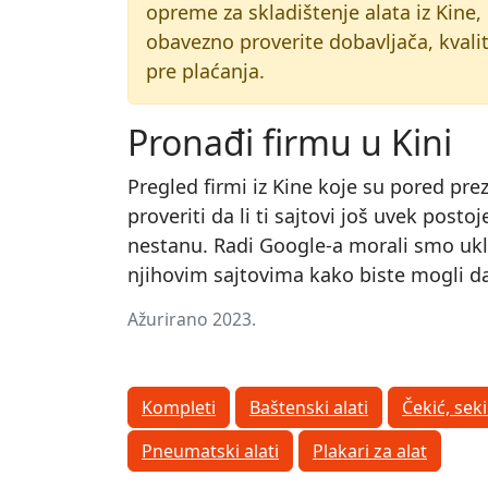
opreme za skladištenje alata iz Kine,
obavezno proverite dobavljača, kvalite
pre plaćanja.
Pronađi firmu u Kini
Pregled firmi iz Kine koje su pored pre
proveriti da li ti sajtovi još uvek post
nestanu. Radi Google-a morali smo uklon
njihovim sajtovima kako biste mogli da 
Ažurirano 2023.
Kompleti
Baštenski alati
Čekić, seki
Pneumatski alati
Plakari za alat