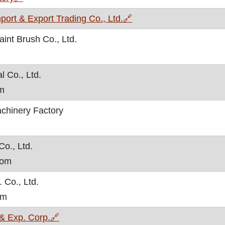
, otvara se u novom pr
ort & Export Trading Co., Ltd.
🔗
nt Brush Co., Ltd.
l Co., Ltd.
om
chinery Factory
Co., Ltd.
com
 Co., Ltd.
om
, otvara se u novom prozoru
& Exp. Corp.
🔗