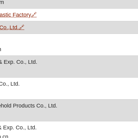
om
, otvara se u novom prozoru
astic Factory
🔗
, otvara se u novom prozoru
Co.,Ltd.
🔗
m
 Exp. Co., Ltd.
o., Ltd.
old Products Co., Ltd.
 Exp. Co., Ltd.
m.cn