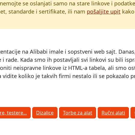
 nemojte se oslanjati samo na stare linkove i podatk
t, standarde i sertifikate, ili nam
pošaljite upit
kako 
zentacije na Alibabi imale i sopstveni web sajt. Dana
oje i rade. Kada smo ih postavljali svi linkovi su bili
iti neispravne linkove iz HTML-a tabela, ali smo ostav
vidite koliko je takvih firmi nestalo ili se pokazalo
re, testere...
Dizalice
Torbe za alat
Ručni alati