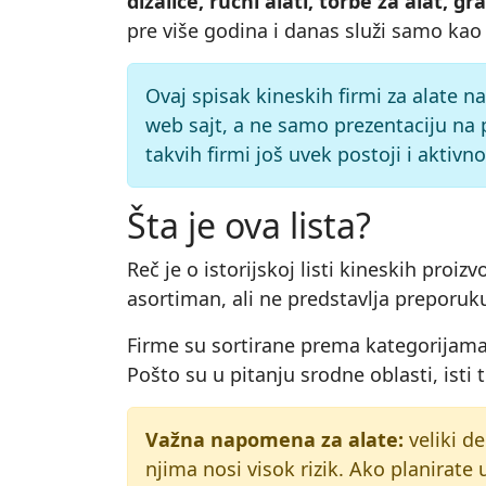
dizalice, ručni alati, torbe za alat, g
pre više godina i danas služi samo kao
Ovaj spisak kineskih firmi za alate n
web sajt, a ne samo prezentaciju na 
takvih firmi još uvek postoji i aktivno
Šta je ova lista?
Reč je o istorijskoj listi kineskih pro
asortiman, ali ne predstavlja preporuku
Firme su sortirane prema kategorijama,
Pošto su u pitanju srodne oblasti, isti 
Važna napomena za alate:
veliki de
njima nosi visok rizik. Ako planirate 