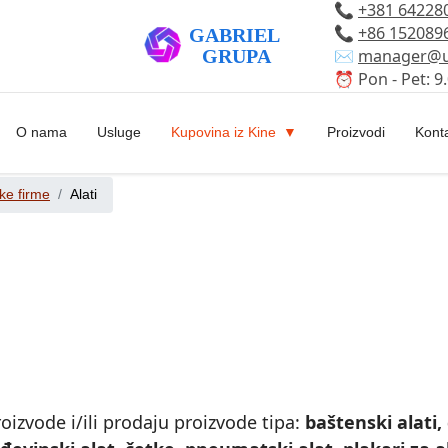
📞
+381 64228
📞
+86 152089
✉️
manager@u
⏰ Pon - Pet: 9.
O nama
Usluge
Kupovina iz Kine
Proizvodi
Kont
ke firme
Alati
oizvode i/ili prodaju proizvode tipa:
baštenski alati, 