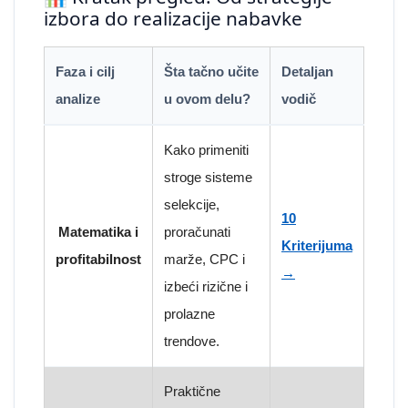
izbora do realizacije nabavke
Faza i cilj
Šta tačno učite
Detaljan
analize
u ovom delu?
vodič
Kako primeniti
stroge sisteme
selekcije,
10
Matematika i
proračunati
Kriterijuma
profitabilnost
marže, CPC i
→
izbeći rizične i
prolazne
trendove.
Praktične