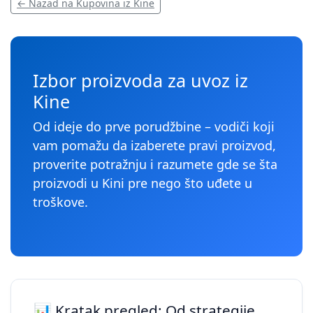
← Nazad na Kupovina iz Kine
Izbor proizvoda za uvoz iz
Kine
Od ideje do prve porudžbine – vodiči koji
vam pomažu da izaberete pravi proizvod,
proverite potražnju i razumete gde se šta
proizvodi u Kini pre nego što uđete u
troškove.
📊 Kratak pregled: Od strategije