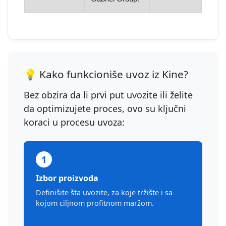
💡 Kako funkcioniše uvoz iz Kine?
Bez obzira da li prvi put uvozite ili želite
da optimizujete proces, ovo su ključni
koraci u procesu uvoza:
1
Izbor proizvoda
Definišite šta uvozite, za koje tržište i sa
kojom ciljnom profitnom maržom.