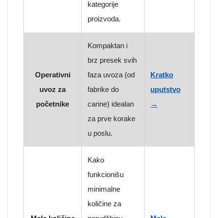
kategorije
proizvoda.
Kompaktan i
brz presek svih
Operativni
faza uvoza (od
Kratko
uvoz za
fabrike do
uputstvo
početnike
carine) idealan
→
za prve korake
u poslu.
Kako
funkcionišu
minimalne
količine za