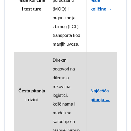
Male količine
porudžbinu
Male
i test ture
(MOQ) i
količine →
organizacija
zbirnog (LCL)
transporta kod
manjih uvoza.
Direktni
odgovori na
dileme o
rokovima,
Česta pitanja
Najčešća
logistici,
i rizici
pitanja →
količinama i
modelima
saradnje sa
Gabriel Group.