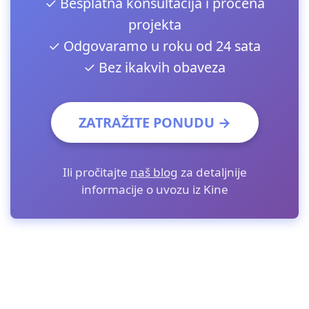
✓ Besplatna konsultacija i procena
projekta
✓ Odgovaramo u roku od 24 sata
✓ Bez ikakvih obaveza
ZATRAŽITE PONUDU →
Ili pročitajte
naš blog
za detaljnije
informacije o uvozu iz Kine