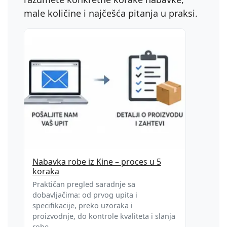
male količine i najčešća pitanja u praksi.
Nabavka robe iz Kine – proces u 5
koraka
Praktičan pregled saradnje sa
dobavljačima: od prvog upita i
specifikacije, preko uzoraka i
proizvodnje, do kontrole kvaliteta i slanja
robe.