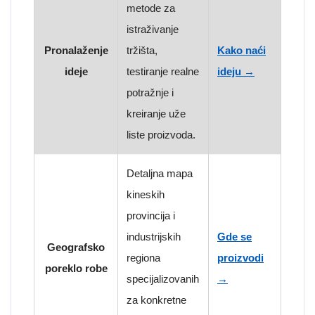
metode za
istraživanje
Pronalaženje
tržišta,
Kako naći
ideje
testiranje realne
ideju →
potražnje i
kreiranje uže
liste proizvoda.
Detaljna mapa
kineskih
provincija i
industrijskih
Gde se
Geografsko
regiona
proizvodi
poreklo robe
specijalizovanih
→
za konkretne