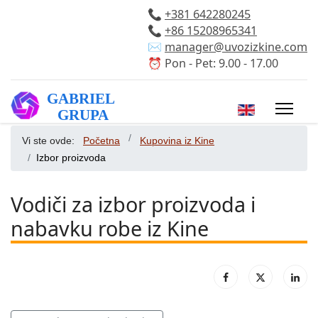
📞
+381 642280245
📞
+86 15208965341
✉️
manager@uvozizkine.com
⏰ Pon - Pet: 9.00 - 17.00
Izaberite vaš 
Vi ste ovde:
Početna
Kupovina iz Kine
Izbor proizvoda
Vodiči za izbor proizvoda i
nabavku robe iz Kine