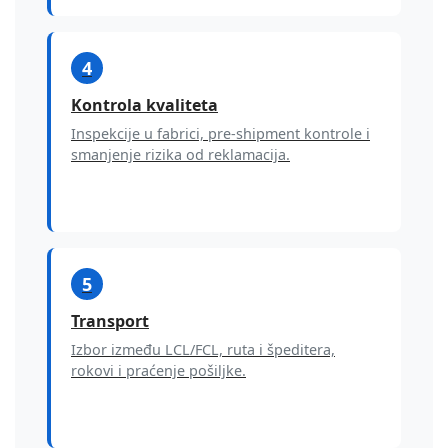
4
Kontrola kvaliteta
Inspekcije u fabrici, pre-shipment kontrole i
smanjenje rizika od reklamacija.
5
Transport
Izbor između LCL/FCL, ruta i špeditera,
rokovi i praćenje pošiljke.