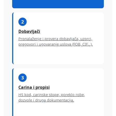
2
Dobavljači
Pronalaženje i provera dobavljača, uzorci,
pregovori i ugovaranje uslova (FOB, CIF...).
3
Carina i propisi
HS kod, carinske stope, poreklo robe,
dozvole i druga dokumentacija.