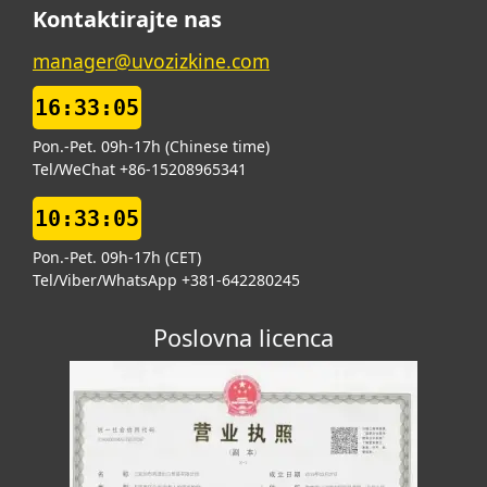
Kontaktirajte nas
manager@uvozizkine.com
16:33:07
Pon.-Pet. 09h-17h (Chinese time)
Tel/WeChat +86-15208965341
10:33:07
Pon.-Pet. 09h-17h (CET)
Tel/Viber/WhatsApp +381-642280245
Poslovna licenca