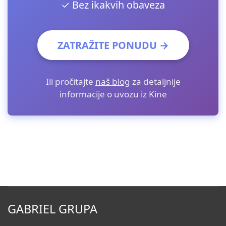
✓ Bez ikakvih obaveza
ZATRAŽITE PONUDU →
Ili pročitajte
naš blog
za detaljnije
informacije o uvozu iz Kine
GABRIEL GRUPA