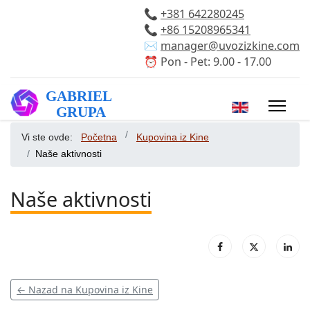
📞
+381 642280245
📞
+86 15208965341
✉️
manager@uvozizkine.com
⏰ Pon - Pet: 9.00 - 17.00
Izaberite vaš 
Vi ste ovde:
Početna
Kupovina iz Kine
Naše aktivnosti
Naše aktivnosti
← Nazad na Kupovina iz Kine