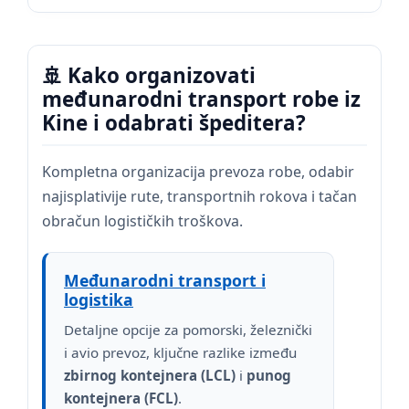
🚢 Kako organizovati
međunarodni transport robe iz
Kine i odabrati špeditera?
Kompletna organizacija prevoza robe, odabir
najisplativije rute, transportnih rokova i tačan
obračun logističkih troškova.
Međunarodni transport i
logistika
Detaljne opcije za pomorski, železnički
i avio prevoz, ključne razlike između
zbirnog kontejnera (LCL)
i
punog
kontejnera (FCL)
.