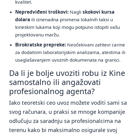
kvalitet.
Nepredviđeni troškovi:
Nagli
skokovi kursa
dolara
ili iznenadna promena lokalnih taksi u
kineskim lukama koji mogu potpuno istopiti vašu
projektovanu maržu.
Birokratske prepreke:
Neočekivani zahtevi carine
za dodatnim laboratorijskim analizama, atestima ili
usaglašavanjem uvoznih dokumenata na granici.
Da li je bolje uvoziti robu iz Kine
samostalno ili angažovati
profesionalnog agenta?
Iako teoretski ceo uvoz možete voditi sami sa
svog računara, u praksi se mnoge kompanije
odlučuju za saradnju sa profesionalcima na
terenu kako bi maksimalno osigurale svoj