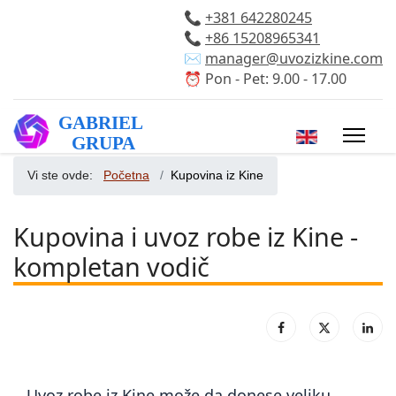
📞
+381 642280245
📞
+86 15208965341
✉️
manager@uvozizkine.com
⏰ Pon - Pet: 9.00 - 17.00
Izaberite vaš 
Vi ste ovde:
Početna
Kupovina iz Kine
Kupovina i uvoz robe iz Kine -
kompletan vodič
Uvoz robe iz Kine može da donese veliku