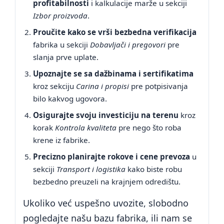
profitabilnosti
i kalkulacije marže u sekciji
Izbor proizvoda
.
Proučite kako se vrši bezbedna verifikacija
fabrika u sekciji
Dobavljači i pregovori
pre
slanja prve uplate.
Upoznajte se sa dažbinama i sertifikatima
kroz sekciju
Carina i propisi
pre potpisivanja
bilo kakvog ugovora.
Osigurajte svoju investiciju na terenu
kroz
korak
Kontrola kvaliteta
pre nego što roba
krene iz fabrike.
Precizno planirajte rokove i cene prevoza
u
sekciji
Transport i logistika
kako biste robu
bezbedno preuzeli na krajnjem odredištu.
Ukoliko već uspešno uvozite, slobodno
pogledajte našu bazu fabrika, ili nam se