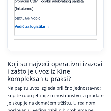
proračun CBM i odabir adekvatnog pariteta
(Inkoterms).
Vodič za logistiku →
Koji su najveći operativni izazovi
i zašto je uvoz iz Kine
kompleksan u praksi?
Na papiru uvoz izgleda prilično jednostavno:
kupite robu jeftinije u inostranstvu, a prodate
je skuplje na domaćem tržištu. U realnom
poslovanju, većina ozbiljnih problema ne