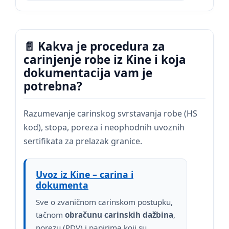
📄 Kakva je procedura za
carinjenje robe iz Kine i koja
dokumentacija vam je
potrebna?
Razumevanje carinskog svrstavanja robe (HS
kod), stopa, poreza i neophodnih uvoznih
sertifikata za prelazak granice.
Uvoz iz Kine – carina i
dokumenta
Sve o zvaničnom carinskom postupku,
tačnom
obračunu carinskih dažbina
,
porezu (PDV) i papirima koji su