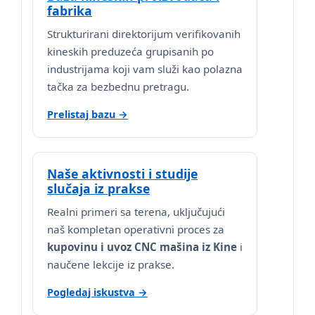
fabrika
Strukturirani direktorijum verifikovanih
kineskih preduzeća grupisanih po
industrijama koji vam služi kao polazna
tačka za bezbednu pretragu.
Prelistaj bazu →
Naše aktivnosti i studije
slučaja iz prakse
Realni primeri sa terena, uključujući
naš kompletan operativni proces za
kupovinu i uvoz CNC mašina iz Kine
i
naučene lekcije iz prakse.
Pogledaj iskustva →