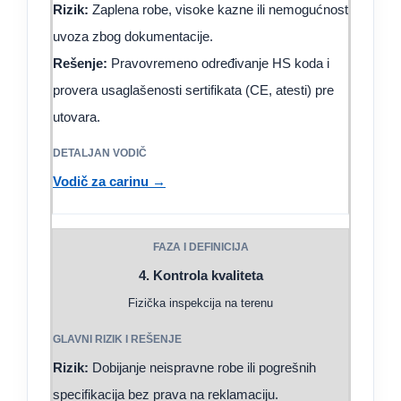
Rizik:
Zaplena robe, visoke kazne ili nemogućnost
uvoza zbog dokumentacije.
Rešenje:
Pravovremeno određivanje HS koda i
provera usaglašenosti sertifikata (CE, atesti) pre
utovara.
Vodič za carinu →
4. Kontrola kvaliteta
Fizička inspekcija na terenu
Rizik:
Dobijanje neispravne robe ili pogrešnih
specifikacija bez prava na reklamaciju.