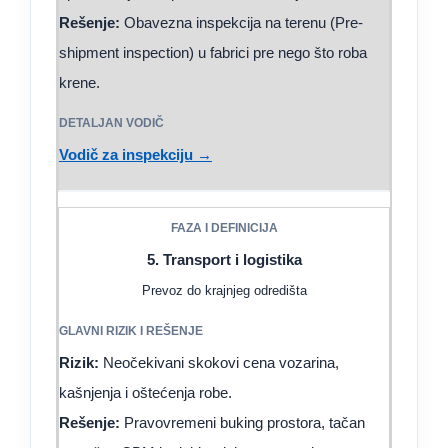
Rešenje:
Obavezna inspekcija na terenu (Pre-
shipment inspection) u fabrici pre nego što roba
krene.
Vodič za inspekciju →
5. Transport i logistika
Prevoz do krajnjeg odredišta
Rizik:
Neočekivani skokovi cena vozarina,
kašnjenja i oštećenja robe.
Rešenje:
Pravovremeni buking prostora, tačan