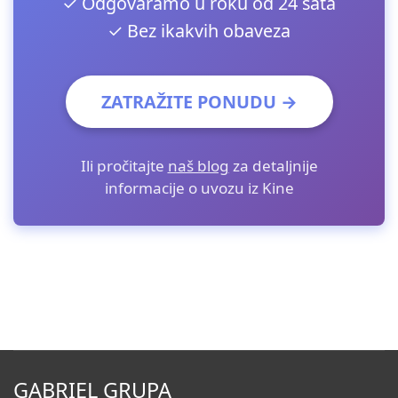
✓ Odgovaramo u roku od 24 sata
✓ Bez ikakvih obaveza
ZATRAŽITE PONUDU →
Ili pročitajte
naš blog
za detaljnije
informacije o uvozu iz Kine
GABRIEL GRUPA