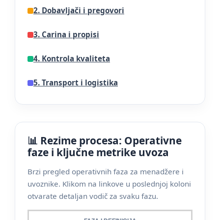
2. Dobavljači i pregovori
3. Carina i propisi
4. Kontrola kvaliteta
5. Transport i logistika
📊 Rezime procesa: Operativne
faze i ključne metrike uvoza
Brzi pregled operativnih faza za menadžere i
uvoznike. Klikom na linkove u poslednjoj koloni
otvarate detaljan vodič za svaku fazu.