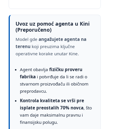
Uvoz uz pomoć agenta u Kini
(Preporučeno)
Model gde
angažujete agenta na
terenu
koji preuzima ključne
operativne korake unutar Kine.
Agent obavlja
fizičku proveru
fabrika
i potvrđuje da li se radi o
stvarnom proizvođaču ili običnom
preprodavcu.
Kontrola kvaliteta se vrši pre
isplate preostalih 70% novca
, što
vam daje maksimalnu pravnu i
finansijsku polugu.