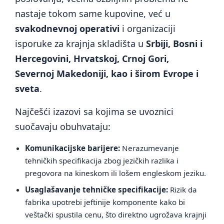
nastaje tokom same kupovine, već u
svakodnevnoj operativi
i organizaciji
isporuke za krajnja skladišta u
Srbiji, Bosni i
Hercegovini, Hrvatskoj, Crnoj Gori,
Severnoj Makedoniji, kao i širom Evrope i
sveta
.
Najčešći izazovi sa kojima se uvoznici
suočavaju obuhvataju:
Komunikacijske barijere:
Nerazumevanje
tehničkih specifikacija zbog jezičkih razlika i
pregovora na kineskom ili lošem engleskom jeziku.
Usaglašavanje tehničke specifikacije:
Rizik da
fabrika upotrebi jeftinije komponente kako bi
veštački spustila cenu, što direktno ugrožava krajnji