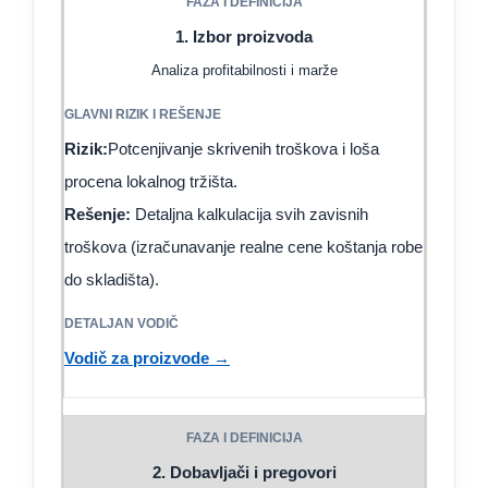
1. Izbor proizvoda
Analiza profitabilnosti i marže
Rizik:
Potcenjivanje skrivenih troškova i loša
procena lokalnog tržišta.
Rešenje:
Detaljna kalkulacija svih zavisnih
troškova (izračunavanje realne cene koštanja robe
do skladišta).
Vodič za proizvode →
2. Dobavljači i pregovori