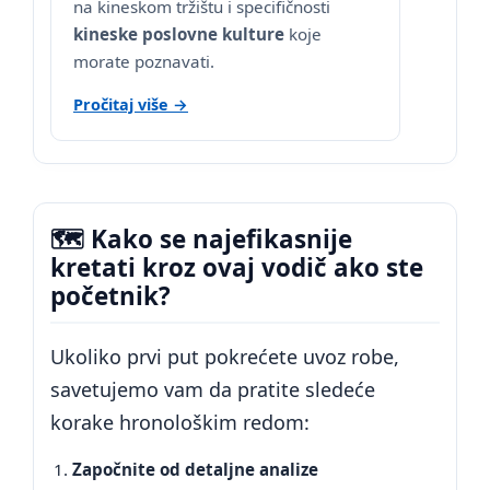
na kineskom tržištu i specifičnosti
kineske poslovne kulture
koje
morate poznavati.
Pročitaj više →
🗺️ Kako se najefikasnije
kretati kroz ovaj vodič ako ste
početnik?
Ukoliko prvi put pokrećete uvoz robe,
savetujemo vam da pratite sledeće
korake hronološkim redom:
Započnite od detaljne analize