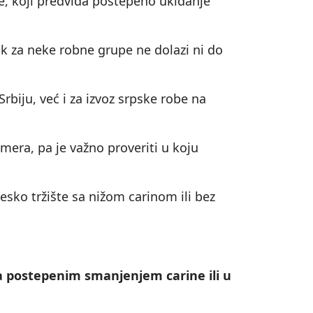
ne, koji predviđa postepeno ukidanje
ok za neke robne grupe ne dolazi ni do
rbiju, već i za izvoz srpske robe na
mera, pa je važno proveriti u koju
sko tržište sa nižom carinom ili bez
a postepenim smanjenjem carine ili u