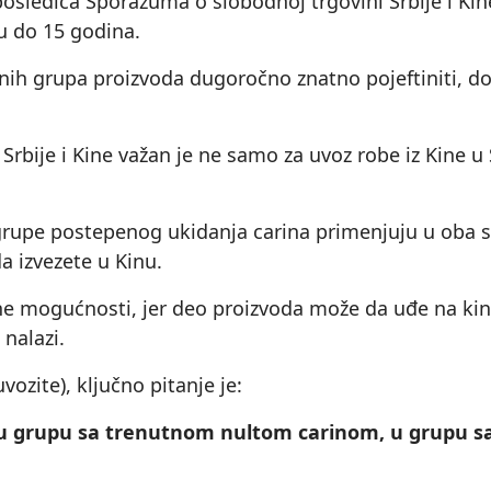
 posledica Sporazuma o slobodnoj trgovini Srbije i Ki
du do 15 godina.
enih grupa proizvoda dugoročno znatno pojeftiniti, d
bije i Kine važan je ne samo za uvoz robe iz Kine u S
te grupe postepenog ukidanja carina primenjuju u oba s
da izvezete u Kinu.
tne mogućnosti, jer deo proizvoda može da uđe na kine
 nalazi.
uvozite), ključno pitanje je:
a u grupu sa trenutnom nultom carinom, u grupu s