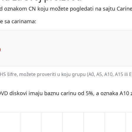
od oznakom CN koju možete pogledati na sajtu Carine
le sa carinama:
)
S šifre, možete proveriti u koju grupu (A0, A5, A10, A15 ili E
, DVD diskovi imaju baznu carinu od 5%, a oznaka A10