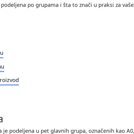
odeljena po grupama i šta to znači u praksi za vaše
ju
nu
proizvod
a
 je podeljena u pet glavnih grupa, označenih kao A0, 