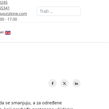
0245
65341
Pretraži
vozizkine.com
00 - 17.00
Izaberite vaš jezik
akt
o da se smanjuju, a za određene