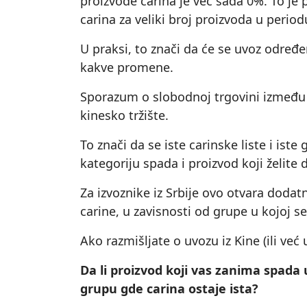
proizvode carina je već sada 0%. To je
carina za veliki broj proizvoda u perio
U praksi, to znači da će se uvoz određ
kakve promene.
Sporazum o slobodnoj trgovini između Sr
kinesko tržište.
To znači da se iste carinske liste i is
kategoriju spada i proizvod koji želite 
Za izvoznike iz Srbije ovo otvara doda
carine, u zavisnosti od grupe u kojoj se
Ako razmišljate o uvozu iz Kine (ili već 
Da li proizvod koji vas zanima spad
grupu gde carina ostaje ista?