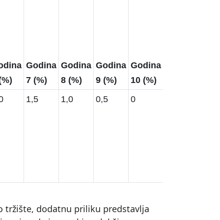
odina
Godina
Godina
Godina
Godina
Godina
(%)
7 (%)
8 (%)
9 (%)
10 (%)
11 (%)
0
1,5
1,0
0,5
0
0
 tržište, dodatnu priliku predstavlja