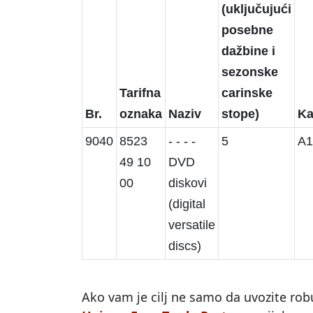
(uključujući
posebne
dažbine i
sezonske
Tarifna
carinske
Br.
oznaka
Naziv
stope)
Ka
9040
8523
- - - -
5
A1
49 10
DVD
00
diskovi
(digital
versatile
discs)
Ako vam je cilj ne samo da uvozite robu 