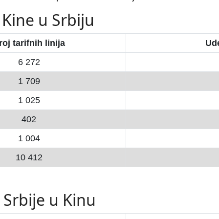
 Kine u Srbiju
oj tarifnih linija
Ud
6 272
1 709
1 025
402
1 004
10 412
 Srbije u Kinu