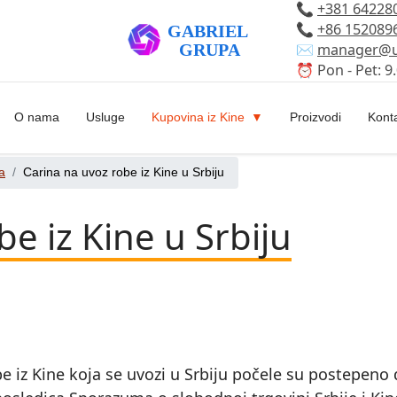
📞
+381 64228
📞
+86 152089
✉️
manager@u
⏰ Pon - Pet: 9.
O nama
Usluge
Kupovina iz Kine
Proizvodi
Kont
a
Carina na uvoz robe iz Kine u Srbiju
e iz Kine u Srbiju
obe iz Kine koja se uvozi u Srbiju počele su postepen