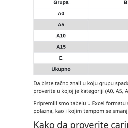
Grupa
Br
A0
A5
A10
A15
E
Ukupno
Da biste tačno znali u koju grupu spad
proverite u kojoj je kategoriji (A0, A5, A
Pripremili smo tabelu u Excel formatu u
polazna, kao i kojim tempom se smanju
Kako da proverite cari