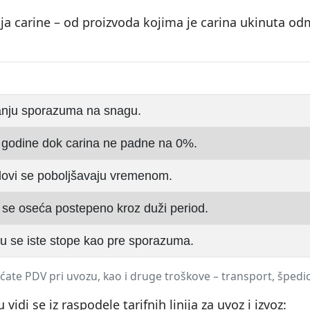
a carine – od proizvoda kojima je carina ukinuta odm
anju sporazuma na snagu.
godine dok carina ne padne na 0%.
slovi se poboljšavaju vremenom.
 se oseća postepeno kroz duži period.
u se iste stope kao pre sporazuma.
laćate PDV pri uvozu, kao i druge troškove – transport, špedic
idi se iz raspodele tarifnih linija za uvoz i izvoz: