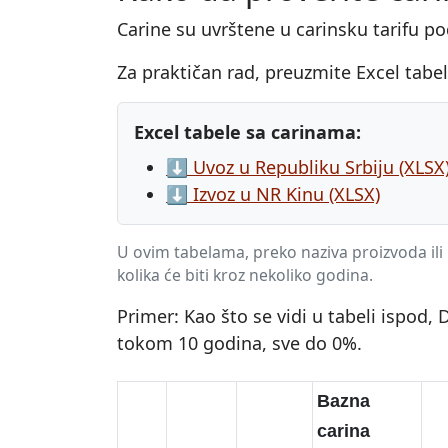
Carine su uvrštene u carinsku tarifu p
Za praktičan rad, preuzmite Excel tabe
Excel tabele sa carinama:
⬇️ Uvoz u Republiku Srbiju (XLSX
⬇️ Izvoz u NR Kinu (XLSX)
U ovim tabelama, preko naziva proizvoda ili H
kolika će biti kroz nekoliko godina.
Primer: Kao što se vidi u tabeli ispod
tokom 10 godina, sve do 0%.
Bazna
carina