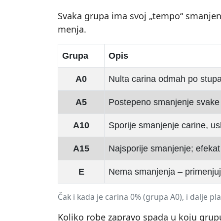
Svaka grupa ima svoj „tempo“ smanjenj
menja.
Grupa
Opis
A0
Nulta carina odmah po stup
A5
Postepeno smanjenje svake 
A10
Sporije smanjenje carine, u
A15
Najsporije smanjenje; efekat
E
Nema smanjenja – primenjuj
Čak i kada je carina 0% (grupa A0), i dalje p
Koliko robe zapravo spada u koju grupu v