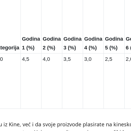
Godina
Godina
Godina
Godina
Godina
G
tegorija
1 (%)
2 (%)
3 (%)
4 (%)
5 (%)
6 
0
4,5
4,0
3,5
3,0
2,5
2,
iz Kine, već i da svoje proizvode plasirate na kinesko