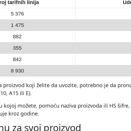
oj tarifnih linija
Ud
5 376
1 475
882
355
842
8 930
a proizvod koji želite da uvozite, potrebno je da pro
10, A15 ili E).
 kojoj možete, pomoću naziva proizvoda ili HS šifre, 
je kroz godine.
nu za svoj proizvod