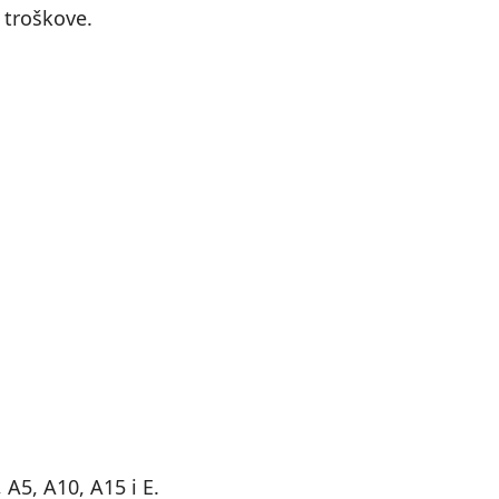
 troškove.
A5, A10, A15 i E.