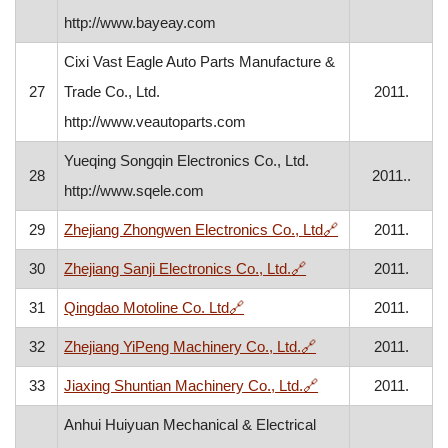
http://www.bayeay.com
Cixi Vast Eagle Auto Parts Manufacture &
27
Trade Co., Ltd.
2011.
http://www.veautoparts.com
Yueqing Songqin Electronics Co., Ltd.
28
2011..
http://www.sqele.com
, otvara se u no
29
Zhejiang Zhongwen Electronics Co., Ltd
🔗
2011.
, otvara se u novom 
30
Zhejiang Sanji Electronics Co., Ltd.
🔗
2011.
, otvara se u novom prozoru
31
Qingdao Motoline Co. Ltd
🔗
2011.
, otvara se u novom
32
Zhejiang YiPeng Machinery Co., Ltd.
🔗
2011.
, otvara se u novom
33
Jiaxing Shuntian Machinery Co., Ltd.
🔗
2011.
Anhui Huiyuan Mechanical & Electrical