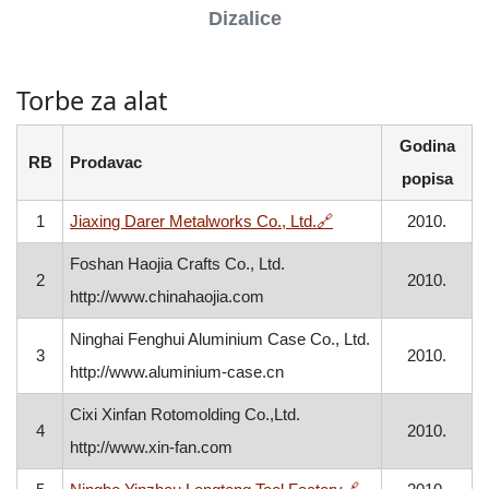
Dizalice
Torbe za alat
Godina
RB
Prodavac
popisa
, otvara se u novom p
1
Jiaxing Darer Metalworks Co., Ltd.
🔗
2010.
Foshan Haojia Crafts Co., Ltd.
2
2010.
http://www.chinahaojia.com
Ninghai Fenghui Aluminium Case Co., Ltd.
3
2010.
http://www.aluminium-case.cn
Cixi Xinfan Rotomolding Co.,Ltd.
4
2010.
http://www.xin-fan.com
, otvara se u nov