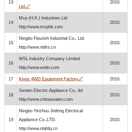
13
2010.
, otvara se u novom prozoru
Ltd.
🔗
Mvp (H.K.) Industries Ltd
14
2010.
http://www.mvphk.com
Ningbo Flourish Industrial Co., Ltd.
15
2010.
http://www.nbfrs.cn
WSL Industry Company Limited
16
2010.
http://www.wslin.com
, otvara se u novom proz
17
Kings 4WD Equipment Factory
🔗
2010.
Senten Electric Appliance Co., ltd
18
2010.
http://www.chinaseaten.com
Ningbo Yinzhou Jinfeng Electrical
19
Appliance Co.,LTD.
2010.
http://www.nbjfdq.cn