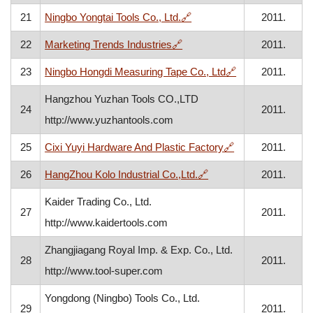
, otvara se u novom prozo
21
Ningbo Yongtai Tools Co., Ltd.
🔗
2011.
, otvara se u novom prozoru
22
Marketing Trends Industries
🔗
2011.
, otvara se u no
23
Ningbo Hongdi Measuring Tape Co., Ltd
🔗
2011.
Hangzhou Yuzhan Tools CO.,LTD
24
2011.
http://www.yuzhantools.com
, otvara se u no
25
Cixi Yuyi Hardware And Plastic Factory
🔗
2011.
, otvara se u novom pr
26
HangZhou Kolo Industrial Co.,Ltd.
🔗
2011.
Kaider Trading Co., Ltd.
27
2011.
http://www.kaidertools.com
Zhangjiagang Royal Imp. & Exp. Co., Ltd.
28
2011.
http://www.tool-super.com
Yongdong (Ningbo) Tools Co., Ltd.
29
2011.