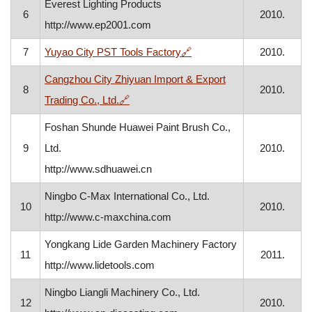
Everest Lighting Products
6
2010.
http://www.ep2001.com
, otvara se u novom prozo
7
Yuyao City PST Tools Factory
🔗
2010.
Cangzhou City Zhiyuan Import & Export
8
2010.
, otvara se u novom prozoru
Trading Co., Ltd.
🔗
Foshan Shunde Huawei Paint Brush Co.,
9
Ltd.
2010.
http://www.sdhuawei.cn
Ningbo C-Max International Co., Ltd.
10
2010.
http://www.c-maxchina.com
Yongkang Lide Garden Machinery Factory
11
2011.
http://www.lidetools.com
Ningbo Liangli Machinery Co., Ltd.
12
2010.