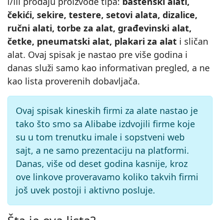
i/ili prodaju proizvode tipa:
baštenski alati,
čekići, sekire, testere, setovi alata, dizalice,
ručni alati, torbe za alat, građevinski alat,
četke, pneumatski alat, plakari za alat
i sličan
alat. Ovaj spisak je nastao pre više godina i
danas služi samo kao informativan pregled, a ne
kao lista proverenih dobavljača.
Ovaj spisak kineskih firmi za alate nastao je
tako što smo sa Alibabe izdvojili firme koje
su u tom trenutku imale i sopstveni web
sajt, a ne samo prezentaciju na platformi.
Danas, više od deset godina kasnije, kroz
ove linkove proveravamo koliko takvih firmi
još uvek postoji i aktivno posluje.