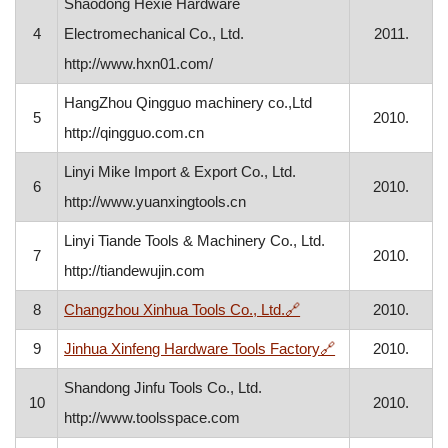
Shaodong Hexie Hardware
4
Electromechanical Co., Ltd.
2011.
http://www.hxn01.com/
HangZhou Qingguo machinery co.,Ltd
5
2010.
http://qingguo.com.cn
Linyi Mike Import & Export Co., Ltd.
6
2010.
http://www.yuanxingtools.cn
Linyi Tiande Tools & Machinery Co., Ltd.
7
2010.
http://tiandewujin.com
, otvara se u novom p
8
Changzhou Xinhua Tools Co., Ltd.
🔗
2010.
, otvara se u no
9
Jinhua Xinfeng Hardware Tools Factory
🔗
2010.
Shandong Jinfu Tools Co., Ltd.
10
2010.
http://www.toolsspace.com