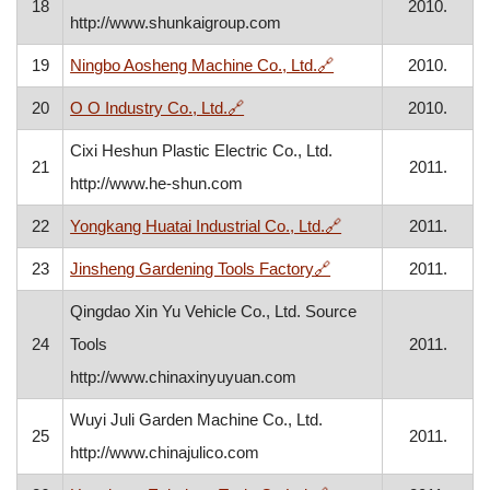
18
2010.
http://www.shunkaigroup.com
, otvara se u novom p
19
Ningbo Aosheng Machine Co., Ltd.
🔗
2010.
, otvara se u novom prozoru
20
O O Industry Co., Ltd.
🔗
2010.
Cixi Heshun Plastic Electric Co., Ltd.
21
2011.
http://www.he-shun.com
, otvara se u novom 
22
Yongkang Huatai Industrial Co., Ltd.
🔗
2011.
, otvara se u novom p
23
Jinsheng Gardening Tools Factory
🔗
2011.
Qingdao Xin Yu Vehicle Co., Ltd. Source
24
Tools
2011.
http://www.chinaxinyuyuan.com
Wuyi Juli Garden Machine Co., Ltd.
25
2011.
http://www.chinajulico.com