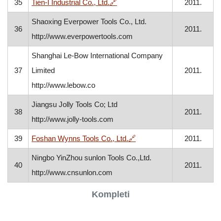
, otvara se u novom prozoru
35
Tien-I Industrial Co., Ltd.
🔗
2011.
Shaoxing Everpower Tools Co., Ltd.
36
2011.
http://www.everpowertools.com
Shanghai Le-Bow International Company
37
Limited
2011.
http://www.lebow.co
Jiangsu Jolly Tools Co; Ltd
38
2011.
http://www.jolly-tools.com
, otvara se u novom prozo
39
Foshan Wynns Tools Co., Ltd.
🔗
2011.
Ningbo YinZhou sunlon Tools Co.,Ltd.
40
2011.
http://www.cnsunlon.com
Kompleti