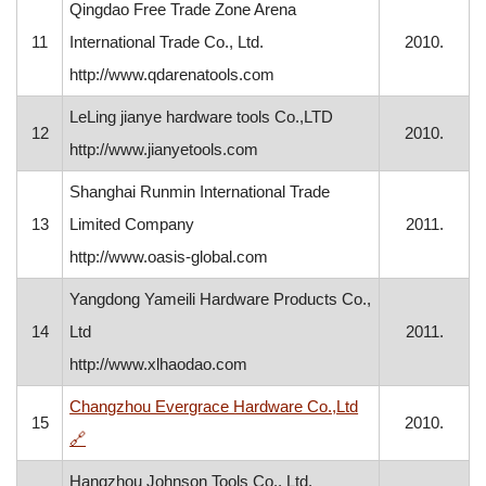
Qingdao Free Trade Zone Arena
11
International Trade Co., Ltd.
2010.
http://www.qdarenatools.com
LeLing jianye hardware tools Co.,LTD
12
2010.
http://www.jianyetools.com
Shanghai Runmin International Trade
13
Limited Company
2011.
http://www.oasis-global.com
Yangdong Yameili Hardware Products Co.,
14
Ltd
2011.
http://www.xlhaodao.com
Changzhou Evergrace Hardware Co.,Ltd
15
2010.
, otvara se u novom prozoru
🔗
Hangzhou Johnson Tools Co., Ltd.