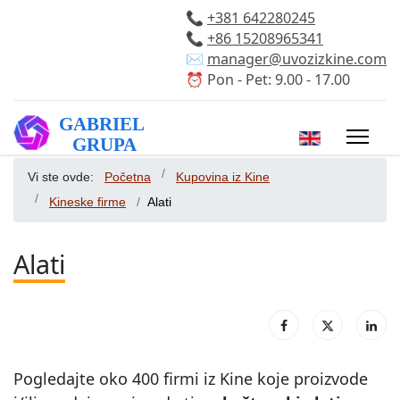
📞
+381 642280245
📞
+86 15208965341
✉️
manager@uvozizkine.com
⏰ Pon - Pet: 9.00 - 17.00
Izaberite vaš 
Vi ste ovde:
Početna
Kupovina iz Kine
Kineske firme
Alati
Alati
Pogledajte oko 400 firmi iz Kine koje proizvode