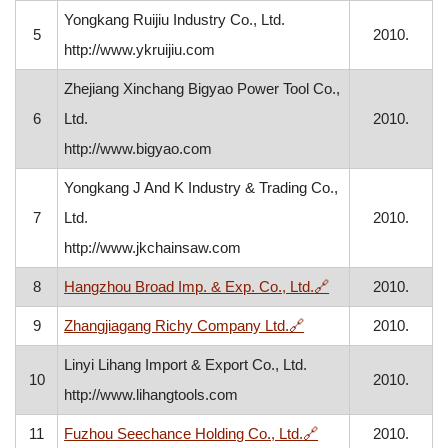
Yongkang Ruijiu Industry Co., Ltd.
5
2010.
http://www.ykruijiu.com
Zhejiang Xinchang Bigyao Power Tool Co.,
6
Ltd.
2010.
http://www.bigyao.com
Yongkang J And K Industry & Trading Co.,
7
Ltd.
2010.
http://www.jkchainsaw.com
, otvara se u nov
8
Hangzhou Broad Imp. & Exp. Co., Ltd.
🔗
2010.
, otvara se u novom p
9
Zhangjiagang Richy Company Ltd.
🔗
2010.
Linyi Lihang Import & Export Co., Ltd.
10
2010.
http://www.lihangtools.com
, otvara se u novom
11
Fuzhou Seechance Holding Co., Ltd.
🔗
2010.