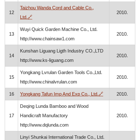
Taizhou Wanda Cord and Cable Co.,
12
2010.
, otvara se u novom prozoru
Ltd.
🔗
Wuyi Quick Garden Machine Co., Ltd.
13
2010.
http://www.chainsaw1.com
Kunshan Liguang Ligth Industry CO.,LTD
14
2010.
http://www.ks-liguang.com
Yongkang Lvrulan Garden Tools Co.,Ltd.
15
2010.
http://www.chinalvrulan.com
, otvara se u nov
16
Yongkang Tafun Imp And Exp Co., Ltd.
🔗
2010.
Deqing Lunda Bamboo and Wood
17
Handicraft Manufactory
2010.
http://www.dqlunda.com
Linyi Shunkai International Trade Co., Ltd.