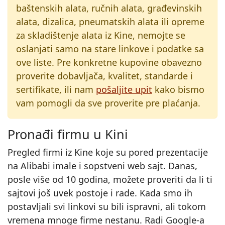
baštenskih alata, ručnih alata, građevinskih
alata, dizalica, pneumatskih alata ili opreme
za skladištenje alata iz Kine, nemojte se
oslanjati samo na stare linkove i podatke sa
ove liste. Pre konkretne kupovine obavezno
proverite dobavljača, kvalitet, standarde i
sertifikate, ili nam
pošaljite upit
kako bismo
vam pomogli da sve proverite pre plaćanja.
Pronađi firmu u Kini
Pregled firmi iz Kine koje su pored prezentacije
na Alibabi imale i sopstveni web sajt. Danas,
posle više od 10 godina, možete proveriti da li ti
sajtovi još uvek postoje i rade. Kada smo ih
postavljali svi linkovi su bili ispravni, ali tokom
vremena mnoge firme nestanu. Radi Google-a