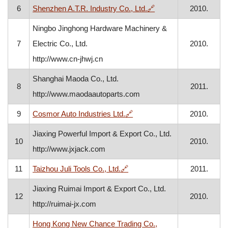
, otvara se u novom p
6
Shenzhen A.T.R. Industry Co., Ltd.
🔗
2010.
Ningbo Jinghong Hardware Machinery &
7
Electric Co., Ltd.
2010.
http://www.cn-jhwj.cn
Shanghai Maoda Co., Ltd.
8
2011.
http://www.maodaautoparts.com
, otvara se u novom prozoru
9
Cosmor Auto Industries Ltd.
🔗
2010.
Jiaxing Powerful Import & Export Co., Ltd.
10
2010.
http://www.jxjack.com
, otvara se u novom prozoru
11
Taizhou Juli Tools Co., Ltd.
🔗
2011.
Jiaxing Ruimai Import & Export Co., Ltd.
12
2010.
http://ruimai-jx.com
Hong Kong New Chance Trading Co.,