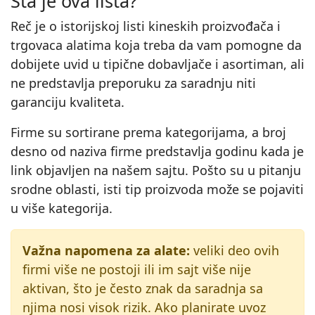
Šta je ova lista?
Reč je o istorijskoj listi kineskih proizvođača i
trgovaca alatima koja treba da vam pomogne da
dobijete uvid u tipične dobavljače i asortiman, ali
ne predstavlja preporuku za saradnju niti
garanciju kvaliteta.
Firme su sortirane prema kategorijama, a broj
desno od naziva firme predstavlja godinu kada je
link objavljen na našem sajtu. Pošto su u pitanju
srodne oblasti, isti tip proizvoda može se pojaviti
u više kategorija.
Važna napomena za alate:
veliki deo ovih
firmi više ne postoji ili im sajt više nije
aktivan, što je često znak da saradnja sa
njima nosi visok rizik. Ako planirate uvoz