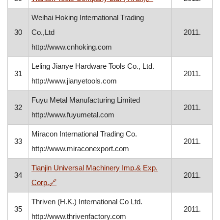
Weihai Hoking International Trading
30
Co.,Ltd
2011.
http://www.cnhoking.com
Leling Jianye Hardware Tools Co., Ltd.
31
2011.
http://www.jianyetools.com
Fuyu Metal Manufacturing Limited
32
2011.
http://www.fuyumetal.com
Miracon International Trading Co.
33
2011.
http://www.miraconexport.com
Tianjin Universal Machinery Imp.& Exp.
34
2011.
, otvara se u novom prozoru
Corp.
🔗
Thriven (H.K.) International Co Ltd.
35
2011.
http://www.thrivenfactory.com