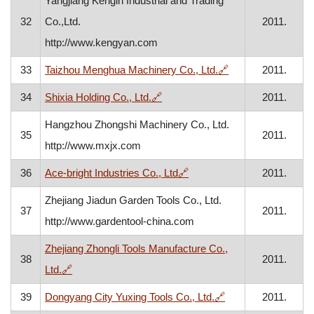
Yangjiang Kengin Industrial and Trading
32
Co.,Ltd.
2011.
http://www.kengyan.com
, otvara se u novo
33
Taizhou Menghua Machinery Co., Ltd.
🔗
2011.
, otvara se u novom prozoru
34
Shixia Holding Co., Ltd.
🔗
2011.
Hangzhou Zhongshi Machinery Co., Ltd.
35
2011.
http://www.mxjx.com
, otvara se u novom prozor
36
Ace-bright Industries Co., Ltd
🔗
2011.
Zhejiang Jiadun Garden Tools Co., Ltd.
37
2011.
http://www.gardentool-china.com
Zhejiang Zhongli Tools Manufacture Co.,
38
2011.
, otvara se u novom prozoru
Ltd.
🔗
, otvara se u novo
39
Dongyang City Yuxing Tools Co., Ltd.
🔗
2011.