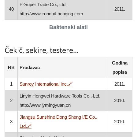
P-Super Trade Co., Ltd.
40
2011.
http://www.conduit-bending.com
Baštenski alati
Čekič, sekire, testere...
Godina
RB
Prodavac
popisa
, otvara se u novom prozoru
1
Sunroy International Inc.
🔗
2011.
Linyin Hengwei Hardware Tools Co., Ltd.
2
2010.
http://www.lymingyuan.cn
Jiangsu Sunshine Dong Sheng I/E Co.,
3
2010.
, otvara se u novom prozoru
Ltd.
🔗