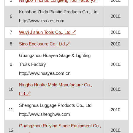
5
Ningbo Yinzhou Longteng Tool Factory
🔗
2010.
Kunshan Zhida Plastic Products Co., Ltd.
6
2010.
http://www.ksxzcs.com
, otvara se u novom prozoru
7
Wuyi Jishun Tools Co., Ltd.
🔗
2010.
, otvara se u novom prozoru
8
Sino Enclosure Co., Ltd.
🔗
2010.
Guangzhou Huayea Stage & Lighting
9
Truss Factory
2010.
http://www.huayea.com.cn
Ningbo Huake Mold Manufacture Co.,
10
2010.
, otvara se u novom prozoru
Ltd.
🔗
Shenghua Luggage Products Co., Ltd.
11
2010.
http://www.shenghwa.com
Guangzhou Ruiying Stage Equipment Co.,
12
2010.