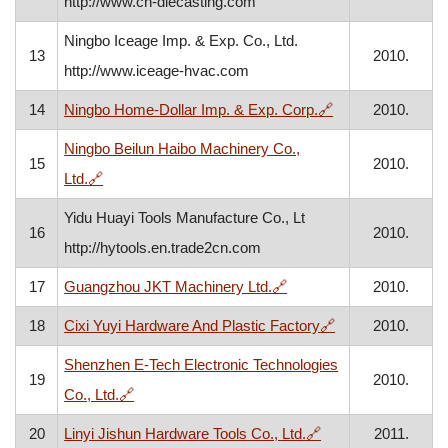
http://www.cn-diecasting.com
Ningbo Iceage Imp. & Exp. Co., Ltd.
13
2010.
http://www.iceage-hvac.com
, otvara se u nov
14
Ningbo Home-Dollar Imp. & Exp. Corp.
🔗
2010.
Ningbo Beilun Haibo Machinery Co.,
15
2010.
, otvara se u novom prozoru
Ltd.
🔗
Yidu Huayi Tools Manufacture Co., Lt
16
2010.
http://hytools.en.trade2cn.com
, otvara se u novom pro
17
Guangzhou JKT Machinery Ltd.
🔗
2010.
, otvara se u no
18
Cixi Yuyi Hardware And Plastic Factory
🔗
2010.
Shenzhen E-Tech Electronic Technologies
19
2010.
, otvara se u novom prozoru
Co., Ltd.
🔗
, otvara se u novo
20
Linyi Jishun Hardware Tools Co., Ltd.
🔗
2011.