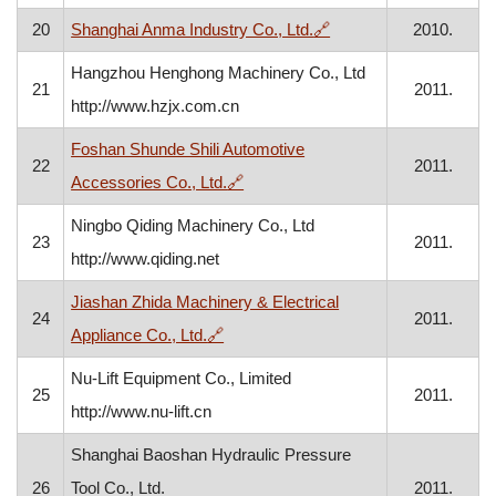
, otvara se u novom pr
20
Shanghai Anma Industry Co., Ltd.
🔗
2010.
Hangzhou Henghong Machinery Co., Ltd
21
2011.
http://www.hzjx.com.cn
Foshan Shunde Shili Automotive
22
2011.
, otvara se u novom prozoru
Accessories Co., Ltd.
🔗
Ningbo Qiding Machinery Co., Ltd
23
2011.
http://www.qiding.net
Jiashan Zhida Machinery & Electrical
24
2011.
, otvara se u novom prozoru
Appliance Co., Ltd.
🔗
Nu-Lift Equipment Co., Limited
25
2011.
http://www.nu-lift.cn
Shanghai Baoshan Hydraulic Pressure
26
Tool Co., Ltd.
2011.