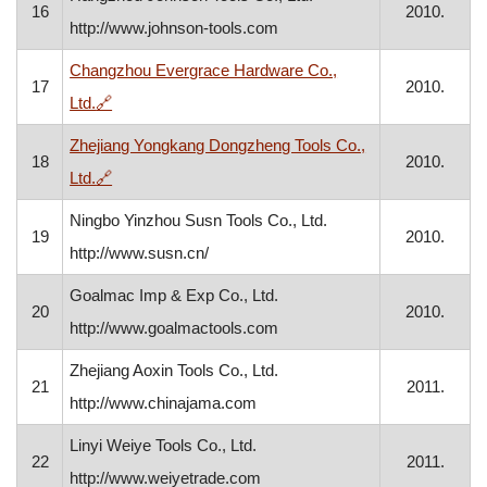
16
2010.
http://www.johnson-tools.com
Changzhou Evergrace Hardware Co.,
17
2010.
, otvara se u novom prozoru
Ltd.
🔗
Zhejiang Yongkang Dongzheng Tools Co.,
18
2010.
, otvara se u novom prozoru
Ltd.
🔗
Ningbo Yinzhou Susn Tools Co., Ltd.
19
2010.
http://www.susn.cn/
Goalmac Imp & Exp Co., Ltd.
20
2010.
http://www.goalmactools.com
Zhejiang Aoxin Tools Co., Ltd.
21
2011.
http://www.chinajama.com
Linyi Weiye Tools Co., Ltd.
22
2011.
http://www.weiyetrade.com