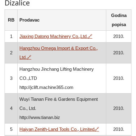
Dizalice
Godina
RB
Prodavac
popisa
, otvara se u novom p
1
Jiaxing Datong Machinery Co.,Ltd.
🔗
2010.
Hangzhou Omega Import & Export Co.,
2
2010.
, otvara se u novom prozoru
Ltd.
🔗
Hangzhou Jinchang Lifting Machinery
3
CO.,LTD
2010.
http://jclift.machine365.com
Wuyi Tianan Fire & Gardens Equipment
4
Co., Ltd.
2010.
http://www.tianan.biz
, otvara se u novo
5
Haiyan Zenith-Land Tools Co., Limited
🔗
2010.