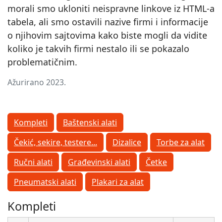
morali smo ukloniti neispravne linkove iz HTML-a
tabela, ali smo ostavili nazive firmi i informacije
o njihovim sajtovima kako biste mogli da vidite
koliko je takvih firmi nestalo ili se pokazalo
problematičnim.
Ažurirano 2023.
Kompleti
Baštenski alati
Čekić, sekire, testere...
Dizalice
Torbe za alat
Ručni alati
Građevinski alati
Četke
Pneumatski alati
Plakari za alat
Kompleti