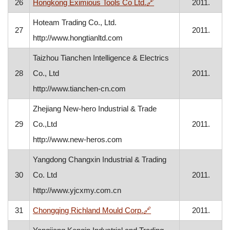
, otvara se u novom p
26
Hongkong Eximious Tools Co Ltd.
🔗
2011.
Hoteam Trading Co., Ltd.
27
2011.
http://www.hongtianltd.com
Taizhou Tianchen Intelligence & Electrics
28
Co., Ltd
2011.
http://www.tianchen-cn.com
Zhejiang New-hero Industrial & Trade
29
Co.,Ltd
2011.
http://www.new-heros.com
Yangdong Changxin Industrial & Trading
30
Co. Ltd
2011.
http://www.yjcxmy.com.cn
, otvara se u novom pr
31
Chongqing Richland Mould Corp.
🔗
2011.