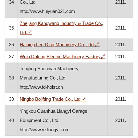
34
Co., Ltd.
2011.
http://www.huiyuan021.com
Zhejiang Kangwang Industry & Trade Co.,
35
2011.
, otvara se u novom prozoru
Ltd.
🔗
, otvara se u novo
36
Haining Lee-Ding Machinery Co., Ltd.
🔗
2011.
, otvara se u n
37
Wuxi Dalong Electric Machinery Factory
🔗
2011.
Tongling Shendiao Machinery
38
Manufacturing Co., Ltd.
2011.
http://www.fd-hoist.cn
, otvara se u novom proz
39
Ningbo Bolifting Trade Co., Ltd.
🔗
2011.
Yingkou Guanhua Liangyi Garage
40
Equipment Co., Ltd.
2011.
http://www.ykliangyi.com