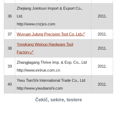
Zhejiang Jointsun Import & Export Co.,
36
Ltd.
2011.
http://www.cnzjxs.com
, otvara se u novo
37
Wuyuan Julong Precision Tool Co.,Ltd
🔗
2011.
Yongkang Weinuo Hardware Tool
38
2011.
, otvara se u novom prozoru
Factory
🔗
Zhangjiagang Thrive Imp. & Exp. Co., Ltd
39
2011.
http://www.extrue.com.cn
Yiwu TianShi International Trade Co., Ltd
40
2011.
http://www.yiwutianshi.com
Čekič, sekire, testere