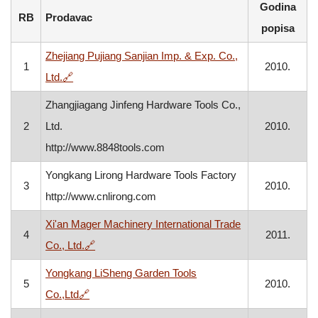
Godina
RB
Prodavac
popisa
Zhejiang Pujiang Sanjian Imp. & Exp. Co.,
1
2010.
, otvara se u novom prozoru
Ltd.
🔗
Zhangjiagang Jinfeng Hardware Tools Co.,
2
Ltd.
2010.
http://www.8848tools.com
Yongkang Lirong Hardware Tools Factory
3
2010.
http://www.cnlirong.com
Xi'an Mager Machinery International Trade
4
2011.
, otvara se u novom prozoru
Co., Ltd.
🔗
Yongkang LiSheng Garden Tools
5
2010.
, otvara se u novom prozoru
Co.,Ltd
🔗