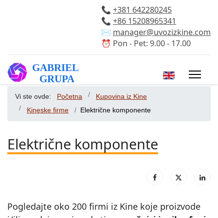
📞
+381 642280245
📞
+86 15208965341
✉️
manager@uvozizkine.com
⏰ Pon - Pet: 9.00 - 17.00
Izaberite vaš 
Vi ste ovde:
Početna
Kupovina iz Kine
Kineske firme
Električne komponente
Električne komponente
Pogledajte oko 200 firmi iz Kine koje proizvode