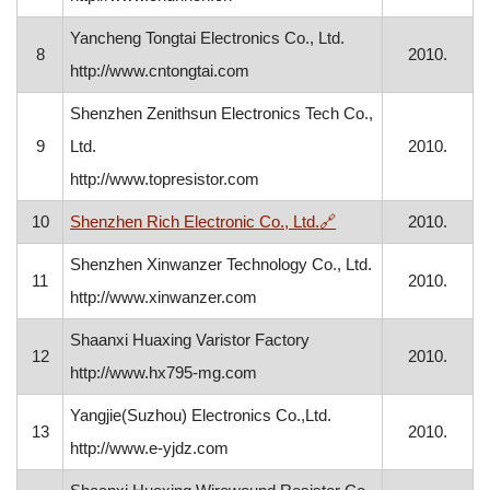
Yancheng Tongtai Electronics Co., Ltd.
8
2010.
http://www.cntongtai.com
Shenzhen Zenithsun Electronics Tech Co.,
9
Ltd.
2010.
http://www.topresistor.com
, otvara se u novom 
10
Shenzhen Rich Electronic Co., Ltd.
🔗
2010.
Shenzhen Xinwanzer Technology Co., Ltd.
11
2010.
http://www.xinwanzer.com
Shaanxi Huaxing Varistor Factory
12
2010.
http://www.hx795-mg.com
Yangjie(Suzhou) Electronics Co.,Ltd.
13
2010.
http://www.e-yjdz.com