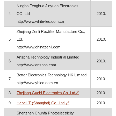
Ningbo Fenghua Jinyuan Electronics
4
CO.,Ltd
2010.
http://www.white-led.com.cn
Zhejiang Zenli Rectifier Manufacture Co.,
5
Ltd.
2010.
http://www.chinazenli.com
Anspha Technology Industrial Limited
6
2010.
http://www.anspha.com
Better Electronics Technology HK Limited
7
2010.
http://www.yhled.com.cn
, otvara se u novom p
8
Zhejiang Guchi Electronics Co.,Ltd
🔗
2010.
, otvara se u novom prozor
9
Hebei IT (Shanghai) Co., Ltd.
🔗
2010.
Shenzhen Chunfa Photoelectricity