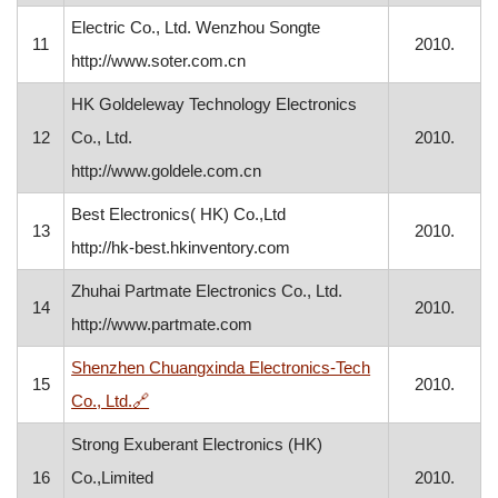
Electric Co., Ltd. Wenzhou Songte
11
2010.
http://www.soter.com.cn
HK Goldeleway Technology Electronics
12
Co., Ltd.
2010.
http://www.goldele.com.cn
Best Electronics( HK) Co.,Ltd
13
2010.
http://hk-best.hkinventory.com
Zhuhai Partmate Electronics Co., Ltd.
14
2010.
http://www.partmate.com
Shenzhen Chuangxinda Electronics-Tech
15
2010.
, otvara se u novom prozoru
Co., Ltd.
🔗
Strong Exuberant Electronics (HK)
16
Co.,Limited
2010.