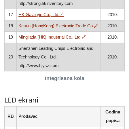
http://strong.hkinventory.com
, otvara se u novom prozoru
17
HK Galaxyic Co., Ltd.
🔗
2010.
, otvara se u n
18
Kesun (HongKong) Electronic Trade Co.
🔗
2010.
, otvara se u novom pr
19
Mingjiada (HK) Industrial Co., Ltd.
🔗
2010.
Shenzhen Leading Chips Electronic and
20
Technology Co., Ltd.
2010.
http://www.hjysz.com
Integrisana kola
LED ekrani
Godina
RB
Prodavac
popisa