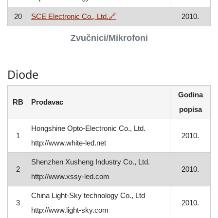
, otvara se u novom prozoru
20
SCE Electronic Co., Ltd.
🔗
2010.
Zvučnici/Mikrofoni
Diode
Godina
RB
Prodavac
popisa
Hongshine Opto-Electronic Co., Ltd.
1
2010.
http://www.white-led.net
Shenzhen Xusheng Industry Co., Ltd.
2
2010.
http://www.xssy-led.com
China Light-Sky technology Co., Ltd
3
2010.
http://www.light-sky.com