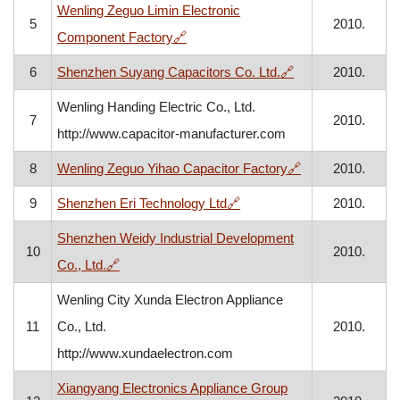
Wenling Zeguo Limin Electronic
5
2010.
, otvara se u novom prozoru
Component Factory
🔗
, otvara se u nov
6
Shenzhen Suyang Capacitors Co. Ltd.
🔗
2010.
Wenling Handing Electric Co., Ltd.
7
2010.
http://www.capacitor-manufacturer.com
, otvara se u no
8
Wenling Zeguo Yihao Capacitor Factory
🔗
2010.
, otvara se u novom prozor
9
Shenzhen Eri Technology Ltd
🔗
2010.
Shenzhen Weidy Industrial Development
10
2010.
, otvara se u novom prozoru
Co., Ltd.
🔗
Wenling City Xunda Electron Appliance
11
Co., Ltd.
2010.
http://www.xundaelectron.com
Xiangyang Electronics Appliance Group