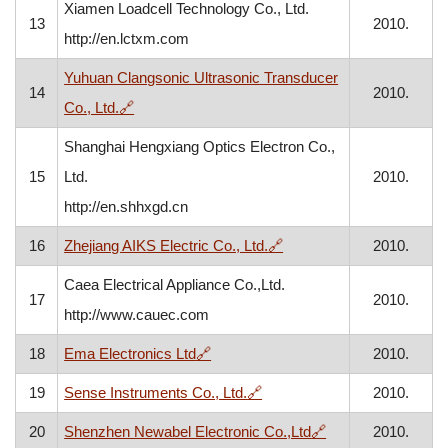
Xiamen Loadcell Technology Co., Ltd.
13
2010.
http://en.lctxm.com
Yuhuan Clangsonic Ultrasonic Transducer
14
2010.
, otvara se u novom prozoru
Co., Ltd.
🔗
Shanghai Hengxiang Optics Electron Co.,
15
Ltd.
2010.
http://en.shhxgd.cn
, otvara se u novom proz
16
Zhejiang AIKS Electric Co., Ltd.
🔗
2010.
Caea Electrical Appliance Co.,Ltd.
17
2010.
http://www.cauec.com
, otvara se u novom prozoru
18
Ema Electronics Ltd
🔗
2010.
, otvara se u novom prozoru
19
Sense Instruments Co., Ltd.
🔗
2010.
, otvara se u novo
20
Shenzhen Newabel Electronic Co.,Ltd
🔗
2010.