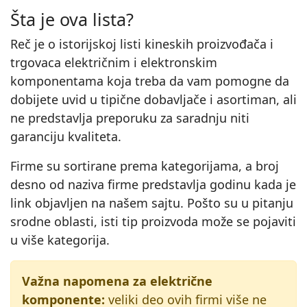
Šta je ova lista?
Reč je o istorijskoj listi kineskih proizvođača i
trgovaca električnim i elektronskim
komponentama koja treba da vam pomogne da
dobijete uvid u tipične dobavljače i asortiman, ali
ne predstavlja preporuku za saradnju niti
garanciju kvaliteta.
Firme su sortirane prema kategorijama, a broj
desno od naziva firme predstavlja godinu kada je
link objavljen na našem sajtu. Pošto su u pitanju
srodne oblasti, isti tip proizvoda može se pojaviti
u više kategorija.
Važna napomena za električne
komponente:
veliki deo ovih firmi više ne