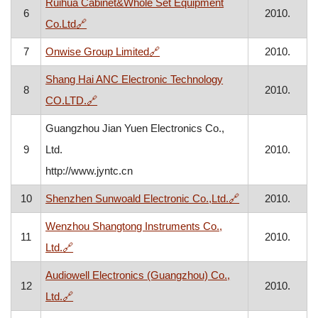
Ruihua Cabinet&Whole Set Equipment
6
2010.
, otvara se u novom prozoru
Co.Ltd
🔗
, otvara se u novom prozoru
7
Onwise Group Limited
🔗
2010.
Shang Hai ANC Electronic Technology
8
2010.
, otvara se u novom prozoru
CO.LTD.
🔗
Guangzhou Jian Yuen Electronics Co.,
9
Ltd.
2010.
http://www.jyntc.cn
, otvara se u no
10
Shenzhen Sunwoald Electronic Co.,Ltd.
🔗
2010.
Wenzhou Shangtong Instruments Co.,
11
2010.
, otvara se u novom prozoru
Ltd.
🔗
Audiowell Electronics (Guangzhou) Co.,
12
2010.
, otvara se u novom prozoru
Ltd.
🔗