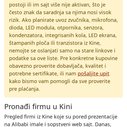
postoji ili im sajt više nije aktivan, što je
često znak da saradnja sa njima nosi visok
rizik. Ako planirate uvoz zvučnika, mikrofona,
dioda, LED modula, otpornika, senzora,
kondenzatora, integrisanih kola, LED ekrana,
štampanih ploča ili tranzistora iz Kine,
nemojte se oslanjati samo na stare linkove i
podatke sa ove liste. Pre konkretne kupovine
obavezno proverite dobavljača, kvalitet i
potrebne sertifikate, ili nam
pošaljite upit
kako bismo vam pomogli da sve proverite
pre plaćanja.
Pronađi firmu u Kini
Pregled firmi iz Kine koje su pored prezentacije
na Alibabi imale i sopstveni web sajt. Danas,