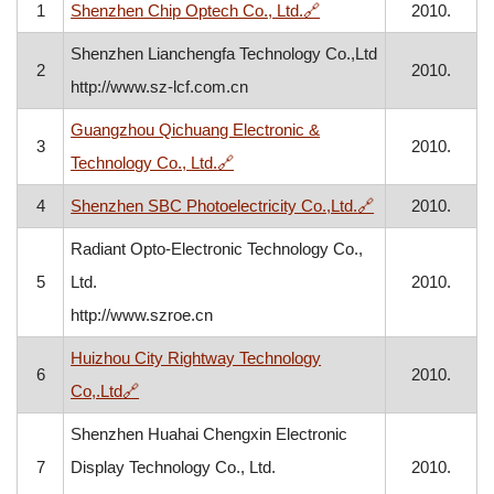
, otvara se u novom pro
1
Shenzhen Chip Optech Co., Ltd.
🔗
2010.
Shenzhen Lianchengfa Technology Co.,Ltd
2
2010.
http://www.sz-lcf.com.cn
Guangzhou Qichuang Electronic &
3
2010.
, otvara se u novom prozoru
Technology Co., Ltd.
🔗
, otvara se u no
4
Shenzhen SBC Photoelectricity Co.,Ltd.
🔗
2010.
Radiant Opto-Electronic Technology Co.,
5
Ltd.
2010.
http://www.szroe.cn
Huizhou City Rightway Technology
6
2010.
, otvara se u novom prozoru
Co,.Ltd
🔗
Shenzhen Huahai Chengxin Electronic
7
Display Technology Co., Ltd.
2010.