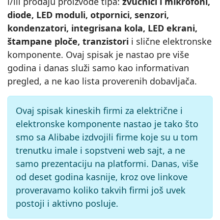
i/ili prodaju proizvode tipa:
zvučnici i mikrofoni,
diode, LED moduli, otpornici, senzori,
kondenzatori, integrisana kola, LED ekrani,
štampane ploče, tranzistori
i slične elektronske
komponente. Ovaj spisak je nastao pre više
godina i danas služi samo kao informativan
pregled, a ne kao lista proverenih dobavljača.
Ovaj spisak kineskih firmi za električne i
elektronske komponente nastao je tako što
smo sa Alibabe izdvojili firme koje su u tom
trenutku imale i sopstveni web sajt, a ne
samo prezentaciju na platformi. Danas, više
od deset godina kasnije, kroz ove linkove
proveravamo koliko takvih firmi još uvek
postoji i aktivno posluje.