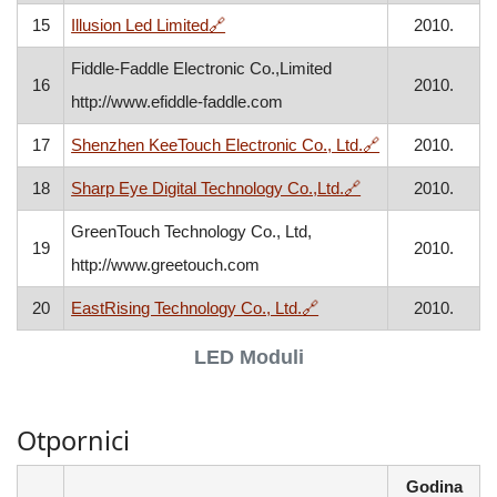
, otvara se u novom prozoru
15
Illusion Led Limited
🔗
2010.
Fiddle-Faddle Electronic Co.,Limited
16
2010.
http://www.efiddle-faddle.com
, otvara se u n
17
Shenzhen KeeTouch Electronic Co., Ltd.
🔗
2010.
, otvara se u novo
18
Sharp Eye Digital Technology Co.,Ltd.
🔗
2010.
GreenTouch Technology Co., Ltd,
19
2010.
http://www.greetouch.com
, otvara se u novom pro
20
EastRising Technology Co., Ltd.
🔗
2010.
LED Moduli
Otpornici
Godina