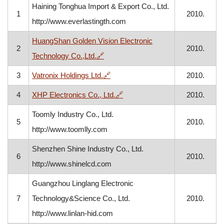
Haining Tonghua Import & Export Co., Ltd.
1
2010.
http://www.everlastingth.com
HuangShan Golden Vision Electronic
2
2010.
, otvara se u novom prozoru
Technology Co.,Ltd.
🔗
, otvara se u novom prozoru
3
Vatronix Holdings Ltd.
🔗
2010.
, otvara se u novom prozoru
4
XHP Electronics Co., Ltd.
🔗
2010.
Toomly Industry Co., Ltd.
5
2010.
http://www.toomlly.com
Shenzhen Shine Industry Co., Ltd.
6
2010.
http://www.shinelcd.com
Guangzhou Linglang Electronic
7
Technology&Science Co., Ltd.
2010.
http://www.linlan-hid.com