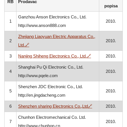
RB
Prodavac
popisa
Ganzhou Anson Electronics Co., Ltd.
1
2010.
http://www.anson888.com
Zhejiang Liaoyuan Electric Apparatus Co.,
2
2010.
, otvara se u novom prozoru
Ltd.
🔗
, otvara se u novo
3
Nanjing Shiheng Electronics Co., Ltd.
🔗
2010.
Shanghai Pu Qi Electronic Co., Ltd.
4
2010.
http://www.pqele.com
Shenzhen JDC Electronic Co., Ltd.
5
2010.
http://en.jingdacheng.com
, otvara se u novo
6
Shenzhen sharing Electronics Co.,Ltd
🔗
2010.
Chunhon Electromechanical Co. Ltd.
7
2010.
http://www.chunhon.cn