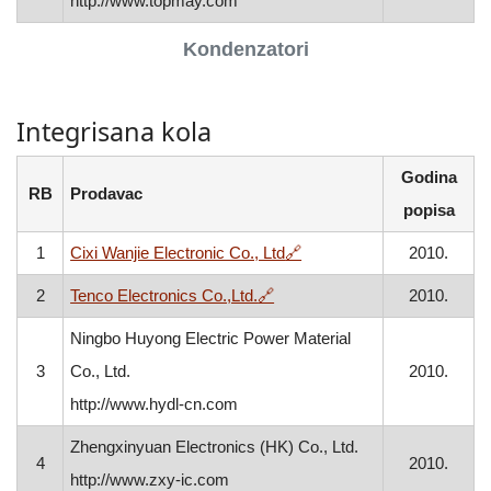
http://www.topmay.com
Kondenzatori
Integrisana kola
Godina
RB
Prodavac
popisa
, otvara se u novom prozo
1
Cixi Wanjie Electronic Co., Ltd
🔗
2010.
, otvara se u novom prozoru
2
Tenco Electronics Co.,Ltd.
🔗
2010.
Ningbo Huyong Electric Power Material
3
Co., Ltd.
2010.
http://www.hydl-cn.com
Zhengxinyuan Electronics (HK) Co., Ltd.
4
2010.
http://www.zxy-ic.com