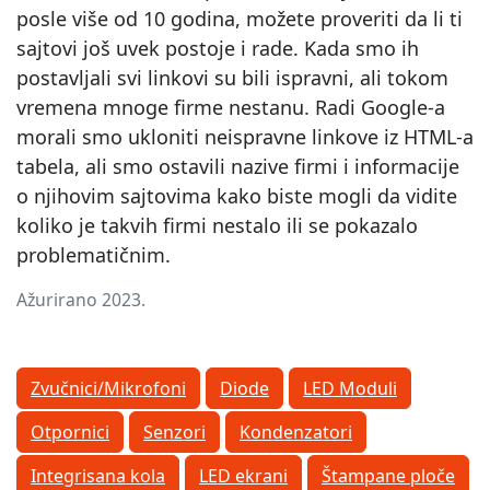
posle više od 10 godina, možete proveriti da li ti
sajtovi još uvek postoje i rade. Kada smo ih
postavljali svi linkovi su bili ispravni, ali tokom
vremena mnoge firme nestanu. Radi Google-a
morali smo ukloniti neispravne linkove iz HTML-a
tabela, ali smo ostavili nazive firmi i informacije
o njihovim sajtovima kako biste mogli da vidite
koliko je takvih firmi nestalo ili se pokazalo
problematičnim.
Ažurirano 2023.
Zvučnici/Mikrofoni
Diode
LED Moduli
Otpornici
Senzori
Kondenzatori
Integrisana kola
LED ekrani
Štampane ploče