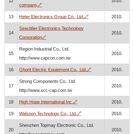
12
2010.
, otvara se u novom prozoru
company
🔗
, otvara se u novom pr
13
Heter Electronics Group Co., Ltd.
🔗
2010.
Sirectifier Electronics Technology
14
2010.
, otvara se u novom prozoru
Corporation
🔗
Region Industrial Co., Ltd.
15
2010.
http://www.capcon.com.tw
, otvara se u novom p
16
Ghorit Electric Equipment Co., Ltd.
🔗
2010.
Strong Components Co., Ltd.
17
2010.
http://www.scc-cap.com.tw
, otvara se u novom prozoru
18
High Hope International Inc.
🔗
2010.
, otvara se u novom prozo
19
Walsoon Technology Co., Ltd.
🔗
2010.
Shenzhen Topmay Electronic Co., Ltd.
20
2010.