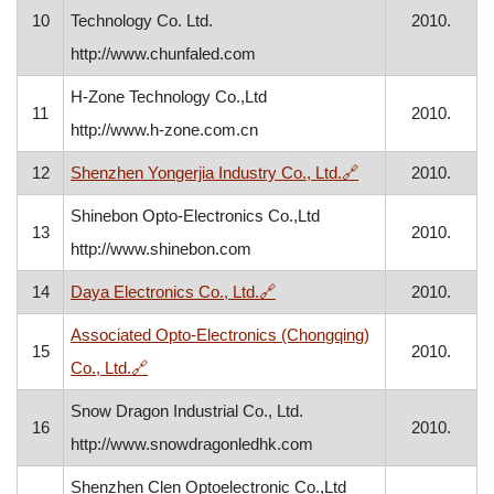
10
Technology Co. Ltd.
2010.
http://www.chunfaled.com
H-Zone Technology Co.,Ltd
11
2010.
http://www.h-zone.com.cn
, otvara se u novo
12
Shenzhen Yongerjia Industry Co., Ltd.
🔗
2010.
Shinebon Opto-Electronics Co.,Ltd
13
2010.
http://www.shinebon.com
, otvara se u novom prozoru
14
Daya Electronics Co., Ltd.
🔗
2010.
Associated Opto-Electronics (Chongqing)
15
2010.
, otvara se u novom prozoru
Co., Ltd.
🔗
Snow Dragon Industrial Co., Ltd.
16
2010.
http://www.snowdragonledhk.com
Shenzhen Clen Optoelectronic Co.,Ltd