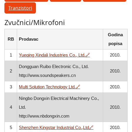
Tranzistori
Zvučnici/Mikrofoni
Godina
RB
Prodavac
popisa
, otvara se u novom p
1
Yueqing Xindali Industries Co., Ltd.
🔗
2010.
Dongguan Ruibo Electronic Co., Ltd.
2
2010.
http://www.soundspeakers.cn
, otvara se u novom prozo
3
Multi Solution Technology Ltd.
🔗
2010.
Ningbo Dongxin Electrical Machinery Co.,
4
Ltd.
2010.
http://www.nbdongxin.com
, otvara se u novom
5
Shenzhen Kingstar Industrial Co.,Ltd
🔗
2010.