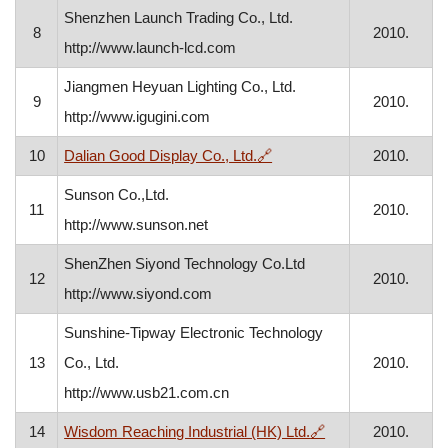
Shenzhen Launch Trading Co., Ltd.
8
2010.
http://www.launch-lcd.com
Jiangmen Heyuan Lighting Co., Ltd.
9
2010.
http://www.igugini.com
, otvara se u novom prozo
10
Dalian Good Display Co., Ltd.
🔗
2010.
Sunson Co.,Ltd.
11
2010.
http://www.sunson.net
ShenZhen Siyond Technology Co.Ltd
12
2010.
http://www.siyond.com
Sunshine-Tipway Electronic Technology
13
Co., Ltd.
2010.
http://www.usb21.com.cn
, otvara se u novo
14
Wisdom Reaching Industrial (HK) Ltd.
🔗
2010.