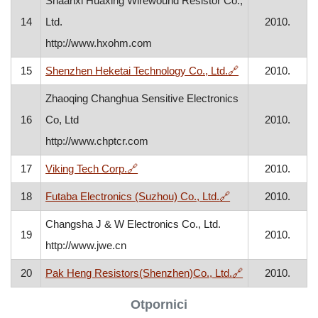
Shaanxi Huaxing Wirewound Resistor Co.,
14
Ltd.
2010.
http://www.hxohm.com
, otvara se u no
15
Shenzhen Heketai Technology Co., Ltd.
🔗
2010.
Zhaoqing Changhua Sensitive Electronics
16
Co, Ltd
2010.
http://www.chptcr.com
, otvara se u novom prozoru
17
Viking Tech Corp.
🔗
2010.
, otvara se u novo
18
Futaba Electronics (Suzhou) Co., Ltd.
🔗
2010.
Changsha J & W Electronics Co., Ltd.
19
2010.
http://www.jwe.cn
, otvara se u n
20
Pak Heng Resistors(Shenzhen)Co., Ltd.
🔗
2010.
Otpornici