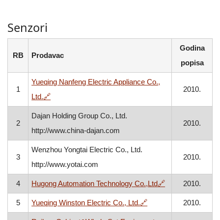
Senzori
Godina
RB
Prodavac
popisa
Yueqing Nanfeng Electric Appliance Co.,
1
2010.
, otvara se u novom prozoru
Ltd.
🔗
Dajan Holding Group Co., Ltd.
2
2010.
http://www.china-dajan.com
Wenzhou Yongtai Electric Co., Ltd.
3
2010.
http://www.yotai.com
, otvara se u no
4
Hugong Automation Technology Co.,Ltd
🔗
2010.
, otvara se u novom p
5
Yueqing Winston Electric Co., Ltd.
🔗
2010.