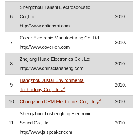
Shengzhou Tianshi Electroacoustic
6
Co.,Ltd.
2010.
http://www.cntianshi.com
Cover Electronic Manufacturing Co.,Ltd.
7
2010.
http://www.cover-cn.com
Zhejiang Huale Electronics Co., Ltd
8
2010.
http://www.chinadiansheng.com
Hangzhou Justar Environmental
9
2010.
, otvara se u novom prozoru
Technology Co., Ltd.
🔗
, otvara se u nov
10
Changzhou DRM Electronics Co., Ltd.
🔗
2010.
Shengzhou Jinshenglong Electronic
11
Sound Co.,Ltd.
2010.
http://www.jslspeaker.com