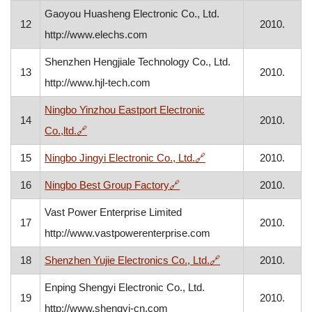
Gaoyou Huasheng Electronic Co., Ltd.
12
2010.
http://www.elechs.com
Shenzhen Hengjiale Technology Co., Ltd.
13
2010.
http://www.hjl-tech.com
Ningbo Yinzhou Eastport Electronic
14
2010.
, otvara se u novom prozoru
Co.,ltd.
🔗
, otvara se u novom pr
15
Ningbo Jingyi Electronic Co., Ltd.
🔗
2010.
, otvara se u novom prozoru
16
Ningbo Best Group Factory
🔗
2010.
Vast Power Enterprise Limited
17
2010.
http://www.vastpowerenterprise.com
, otvara se u novom
18
Shenzhen Yujie Electronics Co., Ltd.
🔗
2010.
Enping Shengyi Electronic Co., Ltd.
19
2010.
http://www.shengyi-cn.com