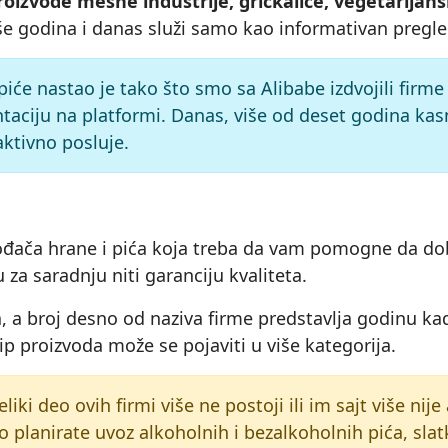
oizvode mesne industrije, grickalice, vegetarijan
še godina i danas služi samo kao informativan pregle
 piće nastao je tako što smo sa Alibabe izdvojili firm
taciju na platformi. Danas, više od deset godina kas
 aktivno posluje.
izvođača hrane i pića koja treba da vam pomogne da dob
 za saradnju niti garanciju kvaliteta.
 a broj desno od naziva firme predstavlja godinu kad
tip proizvoda može se pojaviti u više kategorija.
liki deo ovih firmi više ne postoji ili im sajt više nij
ko planirate uvoz alkoholnih i bezalkoholnih pića, sl