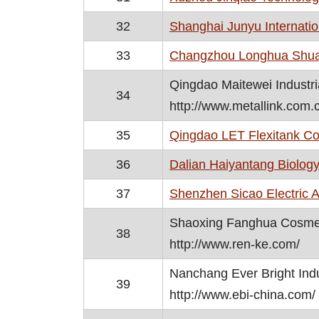
32
Shanghai Junyu Internation
33
Changzhou Longhua Shuang
Qingdao Maitewei Industria
34
http://www.metallink.com.
35
Qingdao LET Flexitank Co.
36
Dalian Haiyantang Biology
37
Shenzhen Sicao Electric A
Shaoxing Fanghua Cosmet
38
http://www.ren-ke.com/
Nanchang Ever Bright Indus
39
http://www.ebi-china.com/