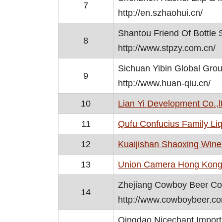
7
http://en.szhaohui.cn/
Shantou Friend Of Bottle 
8
http://www.stpzy.com.cn/
Sichuan Yibin Global Grou
9
http://www.huan-qiu.cn/
10
Lian Yi Development Co.,l
11
Qufu Confucius Family Liq
12
Kuaijishan Shaoxing Wine 
13
Union Camera Hong Kong 
Zhejiang Cowboy Beer Co.
14
http://www.cowboybeer.c
Qingdao Nicechant Import 