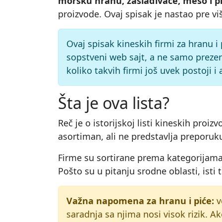
morsku hranu, zaslađivače, meso i pr
proizvode. Ovaj spisak je nastao pre vi
Ovaj spisak kineskih firmi za hranu i
sopstveni web sajt, a ne samo prezen
koliko takvih firmi još uvek postoji i
Šta je ova lista?
Reč je o istorijskoj listi kineskih pro
asortiman, ali ne predstavlja preporuku
Firme su sortirane prema kategorijama,
Pošto su u pitanju srodne oblasti, isti 
Važna napomena za hranu i piće:
ve
saradnja sa njima nosi visok rizik. A