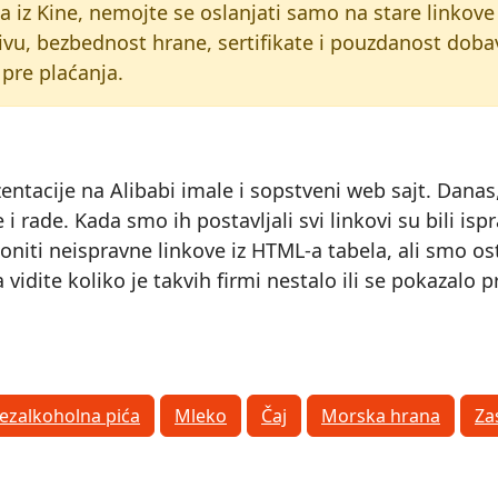
da iz Kine, nemojte se oslanjati samo na stare linkove
vu, bezbednost hrane, sertifikate i pouzdanost dobav
pre plaćanja.
zentacije na Alibabi imale i sopstveni web sajt. Dana
oje i rade. Kada smo ih postavljali svi linkovi su bili
iti neispravne linkove iz HTML-a tabela, ali smo ostav
vidite koliko je takvih firmi nestalo ili se pokazalo
ezalkoholna pića
Mleko
Čaj
Morska hrana
Za