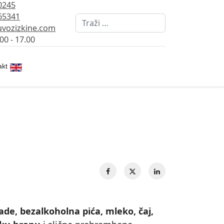
0245
65341
Pretraži
vozizkine.com
00 - 17.00
Izaberite vaš jezik
akt
lade, bezalkoholna pića, mleko, čaj,