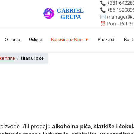
📞
+381 64228
📞
+86 152089
✉️
manager@u
⏰ Pon - Pet: 9.
O nama
Usluge
Kupovina iz Kine
Proizvodi
Kont
ke firme
Hrana i piće
roizvode i/ili prodaju
alkoholna pića, slatkiše i čoko