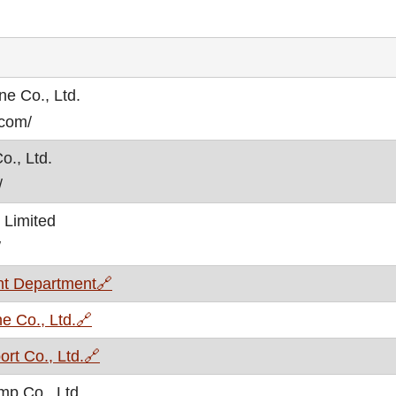
e Co., Ltd.
.com/
o., Ltd.
/
l Limited
/
, otvara se u novom prozoru
t Department
🔗
, otvara se u novom prozoru
e Co., Ltd.
🔗
, otvara se u novom prozoru
rt Co., Ltd.
🔗
p Co., Ltd.