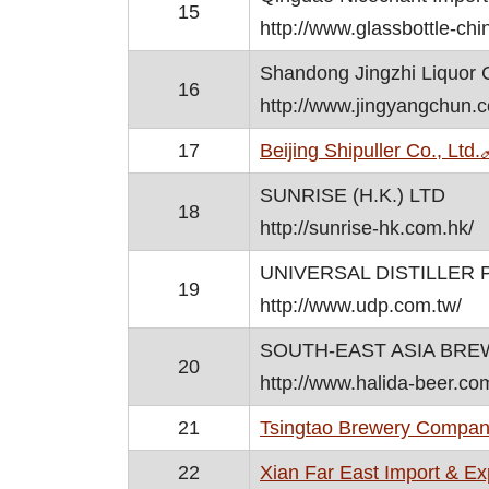
15
http://www.glassbottle-ch
Shandong Jingzhi Liquor C
16
http://www.jingyangchun.
17
Beijing Shipuller Co., Ltd.
SUNRISE (H.K.) LTD
18
http://sunrise-hk.com.hk/
UNIVERSAL DISTILLER
19
http://www.udp.com.tw/
SOUTH-EAST ASIA BRE
20
http://www.halida-beer.co
21
Tsingtao Brewery Compan
22
Xian Far East Import & Exp