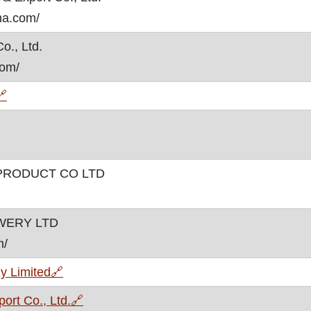
ina.com/
o., Ltd.
com/
, otvara se u novom prozoru
🔗
 PRODUCT CO LTD
WERY LTD
m/
, otvara se u novom prozoru
y Limited
🔗
, otvara se u novom prozoru
ort Co., Ltd.
🔗