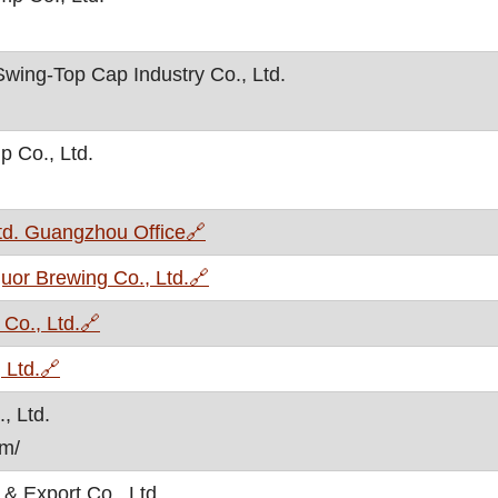
Swing-Top Cap Industry Co., Ltd.
p Co., Ltd.
, otvara se u novom prozoru
td. Guangzhou Office
🔗
, otvara se u novom prozoru
uor Brewing Co., Ltd.
🔗
, otvara se u novom prozoru
Co., Ltd.
🔗
, otvara se u novom prozoru
Ltd.
🔗
, Ltd.
om/
& Export Co., Ltd.