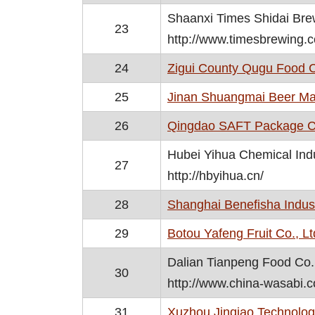
Shaanxi Times Shidai Bre
23
http://www.timesbrewing.
24
Zigui County Qugu Food C
25
Jinan Shuangmai Beer Mate
26
Qingdao SAFT Package Co
Hubei Yihua Chemical Indu
27
http://hbyihua.cn/
28
Shanghai Benefisha Industr
29
Botou Yafeng Fruit Co., Lt
Dalian Tianpeng Food Co.,
30
http://www.china-wasabi.
31
Xuzhou Jinqiao Technology