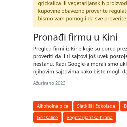
grickalica ili vegetarijanskih proizvo
kupovine obavezno proverite regulati
bismo vam pomogli da sve proverite 
Pronađi firmu u Kini
Pregled firmi iz Kine koje su pored pre
proveriti da li ti sajtovi još uvek post
nestanu. Radi Google-a morali smo uklon
njihovim sajtovima kako biste mogli da 
Ažurirano 2023.
Alkoholna pića
Slatkiši i čokolade
B
Grickalice
Vegetarijanska hrana