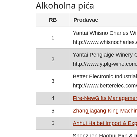
Alkoholna pića
RB
Prodavac
Yantai Whisno Charles Win
1
http://www.whisnocharles
Yantai Penglaige Winery C
2
http://www.ytplg-wine.com
Better Electronic Industria
3
http://www.betterelec.com
4
Fire-NewGifts Managemen
5
Zhangjiagang King Machin
6
Anhui Haibei Import & Expo
Shenzhen Haohui Exp & Im