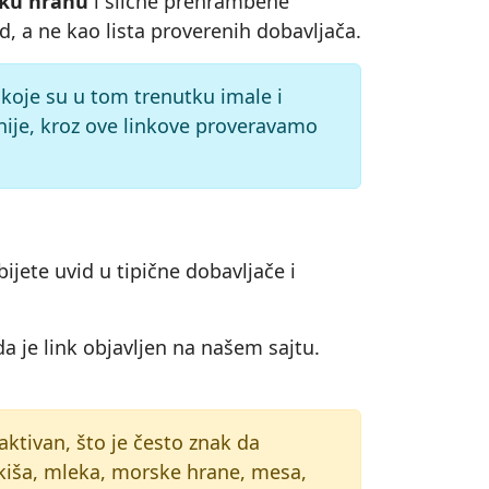
sku hranu
i slične prehrambene
d, a ne kao lista proverenih dobavljača.
e koje su u tom trenutku imale i
nije, kroz ove linkove proveravamo
ijete uvid u tipične dobavljače i
a je link objavljen na našem sajtu.
e aktivan, što je često znak da
atkiša, mleka, morske hrane, mesa,