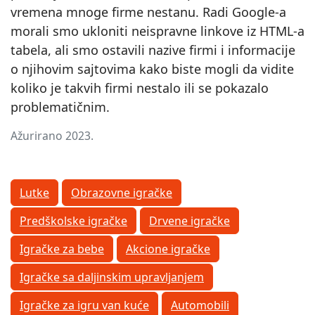
vremena mnoge firme nestanu. Radi Google-a
morali smo ukloniti neispravne linkove iz HTML-a
tabela, ali smo ostavili nazive firmi i informacije
o njihovim sajtovima kako biste mogli da vidite
koliko je takvih firmi nestalo ili se pokazalo
problematičnim.
Ažurirano 2023.
Lutke
Obrazovne igračke
Predškolske igračke
Drvene igračke
Igračke za bebe
Akcione igračke
Igračke sa daljinskim upravljanjem
Igračke za igru van kuće
Automobili