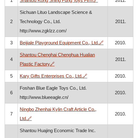
1
Shantou Kong Shing Fung Toys Firm
🔗
2011.
Sichuan Lituo Landscape Science &
2
Technology Co., Ltd.
2011.
http://www.zgklzz.com/
, otvara se u no
3
Beijiale Playground Equipment Co., Ltd.
🔗
2010.
Shantou Chenghai Chenghua Hualian
4
2011.
, otvara se u novom prozoru
Plastic Factory
🔗
, otvara se u novom proz
5
Kary Gifts Enterprises Co., Ltd.
🔗
2010.
Foshan Blue Eagle Toys Co., Ltd.
6
2010.
http://www.blueeagle.cn/
Ningbo Zhenhai Kylin Craft Article Co.,
7
2010.
, otvara se u novom prozoru
Ltd.
🔗
Shantou Huajing Economic Trade Inc.