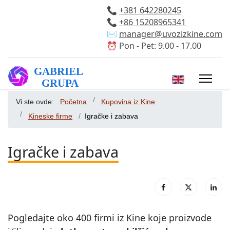
📞
+381 642280245
📞
+86 15208965341
✉️
manager@uvozizkine.com
⏰ Pon - Pet: 9.00 - 17.00
Izaberite vaš 
Vi ste ovde:
Početna
Kupovina iz Kine
Kineske firme
Igračke i zabava
Igračke i zabava
Pogledajte oko 400 firmi iz Kine koje proizvode