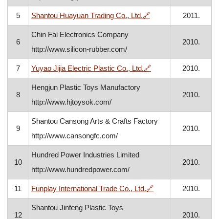
, otvara se u novom 
5
Shantou Huayuan Trading Co., Ltd.
🔗
2011.
Chin Fai Electronics Company
6
2010.
http://www.silicon-rubber.com/
, otvara se u novom 
7
Yuyao Jijia Electric Plastic Co., Ltd.
🔗
2010.
Hengjun Plastic Toys Manufactory
8
2010.
http://www.hjtoysok.com/
Shantou Cansong Arts & Crafts Factory
9
2010.
http://www.cansongfc.com/
Hundred Power Industries Limited
10
2010.
http://www.hundredpower.com/
, otvara se u novom
11
Funplay International Trade Co., Ltd.
🔗
2010.
Shantou Jinfeng Plastic Toys
12
2010.