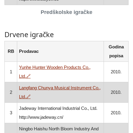
Predškolske igračke
Drvene igračke
Godina
RB
Prodavac
popisa
Yunhe Hunter Wooden Products Co.,
1
2010.
, otvara se u novom prozoru
Ltd.
🔗
Langfang Chunya Musical Instrument Co.,
2
2010.
, otvara se u novom prozoru
Ltd.
🔗
Jadeway International Industrial Co., Ltd.
3
2010.
http://www.jadeway.cn/
Ningbo Haishu North Bloom Industry And