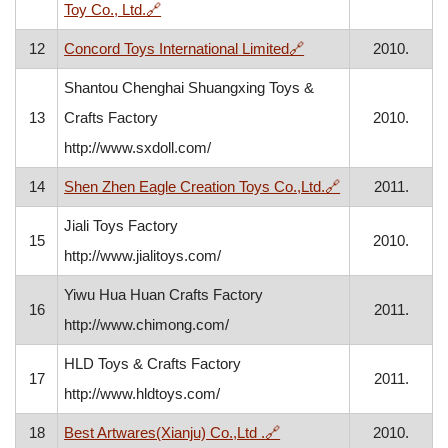
, otvara se u novom prozoru
Toy Co., Ltd.
🔗
, otvara se u novom p
12
Concord Toys International Limited
🔗
2010.
Shantou Chenghai Shuangxing Toys &
13
Crafts Factory
2010.
http://www.sxdoll.com/
, otvara se u n
14
Shen Zhen Eagle Creation Toys Co.,Ltd.
🔗
2011.
Jiali Toys Factory
15
2010.
http://www.jialitoys.com/
Yiwu Hua Huan Crafts Factory
16
2011.
http://www.chimong.com/
HLD Toys & Crafts Factory
17
2011.
http://www.hldtoys.com/
, otvara se u novom proz
18
Best Artwares(Xianju) Co.,Ltd .
🔗
2010.