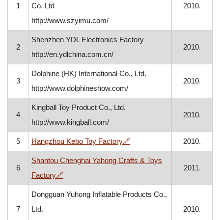
1
Co. Ltd
2010.
http://www.szyimu.com/
Shenzhen YDL Electronics Factory
2
2010.
http://en.ydlchina.com.cn/
Dolphine (HK) International Co., Ltd.
3
2010.
http://www.dolphineshow.com/
Kingball Toy Product Co., Ltd.
4
2010.
http://www.kingball.com/
, otvara se u novom prozor
5
Hangzhou Kebo Toy Factory
🔗
2010.
Shantou Chenghai Yahong Crafts & Toys
6
2011.
, otvara se u novom prozoru
Factory
🔗
Dongguan Yuhong Inflatable Products Co.,
7
Ltd.
2010.