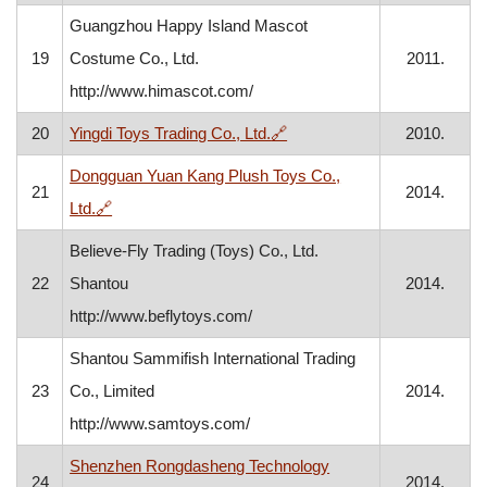
Guangzhou Happy Island Mascot
19
Costume Co., Ltd.
2011.
http://www.himascot.com/
, otvara se u novom prozoru
20
Yingdi Toys Trading Co., Ltd.
🔗
2010.
Dongguan Yuan Kang Plush Toys Co.,
21
2014.
, otvara se u novom prozoru
Ltd.
🔗
Believe-Fly Trading (Toys) Co., Ltd.
22
Shantou
2014.
http://www.beflytoys.com/
Shantou Sammifish International Trading
23
Co., Limited
2014.
http://www.samtoys.com/
Shenzhen Rongdasheng Technology
24
2014.