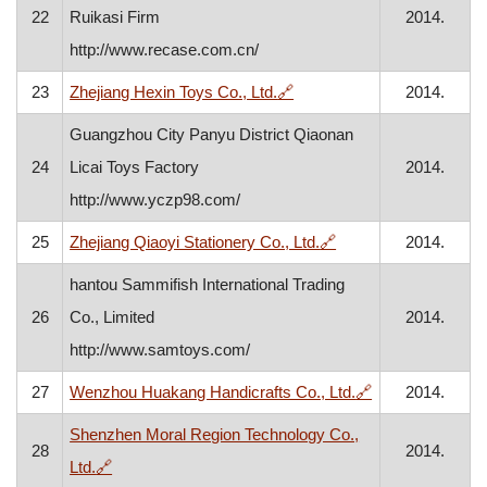
22
Ruikasi Firm
2014.
http://www.recase.com.cn/
, otvara se u novom prozor
23
Zhejiang Hexin Toys Co., Ltd.
🔗
2014.
Guangzhou City Panyu District Qiaonan
24
Licai Toys Factory
2014.
http://www.yczp98.com/
, otvara se u novom 
25
Zhejiang Qiaoyi Stationery Co., Ltd.
🔗
2014.
hantou Sammifish International Trading
26
Co., Limited
2014.
http://www.samtoys.com/
, otvara se u n
27
Wenzhou Huakang Handicrafts Co., Ltd.
🔗
2014.
Shenzhen Moral Region Technology Co.,
28
2014.
, otvara se u novom prozoru
Ltd.
🔗