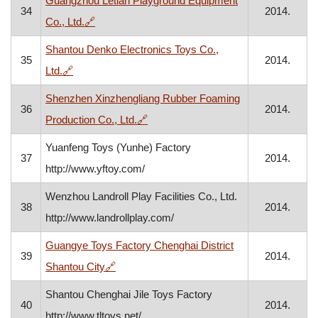
Guangzhou Letian Playground Equipment
34
2014.
, otvara se u novom prozoru
Co., Ltd.
🔗
Shantou Denko Electronics Toys Co.,
35
2014.
, otvara se u novom prozoru
Ltd.
🔗
Shenzhen Xinzhengliang Rubber Foaming
36
2014.
, otvara se u novom prozoru
Production Co., Ltd.
🔗
Yuanfeng Toys (Yunhe) Factory
37
2014.
http://www.yftoy.com/
Wenzhou Landroll Play Facilities Co., Ltd.
38
2014.
http://www.landrollplay.com/
Guangye Toys Factory Chenghai District
39
2014.
, otvara se u novom prozoru
Shantou City
🔗
Shantou Chenghai Jile Toys Factory
40
2014.
http://www.tltoys.net/