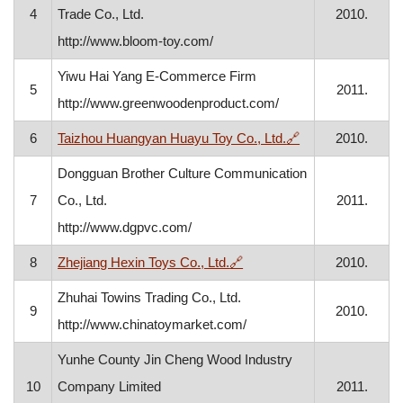
4
Trade Co., Ltd.
2010.
http://www.bloom-toy.com/
Yiwu Hai Yang E-Commerce Firm
5
2011.
http://www.greenwoodenproduct.com/
, otvara se u nov
6
Taizhou Huangyan Huayu Toy Co., Ltd.
🔗
2010.
Dongguan Brother Culture Communication
7
Co., Ltd.
2011.
http://www.dgpvc.com/
, otvara se u novom prozor
8
Zhejiang Hexin Toys Co., Ltd.
🔗
2010.
Zhuhai Towins Trading Co., Ltd.
9
2010.
http://www.chinatoymarket.com/
Yunhe County Jin Cheng Wood Industry
10
Company Limited
2011.