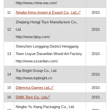
http://www.china-wa.com/
, otvara se u nov
11
Ningbo Kimo Import & Export Co., Ltd.
🔗
2010.
Zhejiang Hongji Toys Manufacture Co.,
12
Ltd.
2010.
http://www.hjtoy.com/
Shenzhen Longgang District Henggang
13
Town Liuyue Dasanlian Wood-Art Factory
2010.
http://www.szsanlian.com/
Top Bright Group Co., Ltd.
14
2010.
http://www.topbright.cn
, otvara se u novom prozoru
15
Dilemma Games Ltd.
🔗
2010.
, otvara se u novom prozoru
16
DWK Toys Co., Ltd
🔗
2010.
Ningbo Yu Xiang Packaging Co., Ltd.