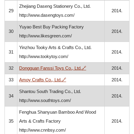
Zhejiang Daseng Stationery Co., Ltd.
29
2014.
http://www.dasengtoys.com/
Yuyao Best Buy Packing Factory
30
2014.
http://www.likesgreen.com/
Yinzhou Tooky Arts & Crafts Co., Ltd.
31
2014.
http://www.tookytoy.com/
, otvara se u novom pro
32
Dongguan Fanssi Toys Co., Ltd.
🔗
2014.
, otvara se u novom prozoru
33
Amoy Crafts Co., Ltd.
🔗
2014.
Shantou South Trading Co., Ltd.
34
2014.
http://www.southtoys.com/
Fenghua Shanyuan Bamboo And Wood
35
Arts & Crafts Factory
2014.
http://www.cnnbsy.com/