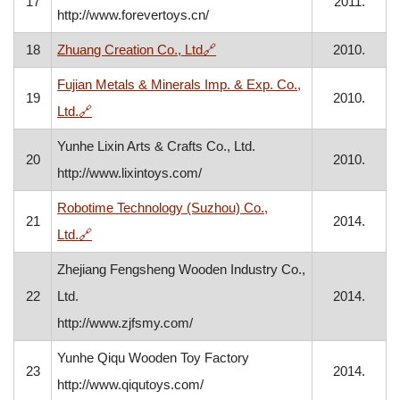
17
2011.
http://www.forevertoys.cn/
, otvara se u novom prozoru
18
Zhuang Creation Co., Ltd
🔗
2010.
Fujian Metals & Minerals Imp. & Exp. Co.,
19
2010.
, otvara se u novom prozoru
Ltd.
🔗
Yunhe Lixin Arts & Crafts Co., Ltd.
20
2010.
http://www.lixintoys.com/
Robotime Technology (Suzhou) Co.,
21
2014.
, otvara se u novom prozoru
Ltd.
🔗
Zhejiang Fengsheng Wooden Industry Co.,
22
Ltd.
2014.
http://www.zjfsmy.com/
Yunhe Qiqu Wooden Toy Factory
23
2014.
http://www.qiqutoys.com/