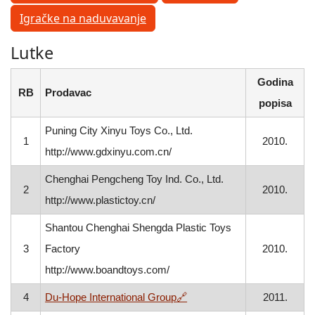
Igračke na naduvavanje
Lutke
Godina
RB
Prodavac
popisa
Puning City Xinyu Toys Co., Ltd.
1
2010.
http://www.gdxinyu.com.cn/
Chenghai Pengcheng Toy Ind. Co., Ltd.
2
2010.
http://www.plastictoy.cn/
Shantou Chenghai Shengda Plastic Toys
3
Factory
2010.
http://www.boandtoys.com/
, otvara se u novom prozor
4
Du-Hope International Group
🔗
2011.