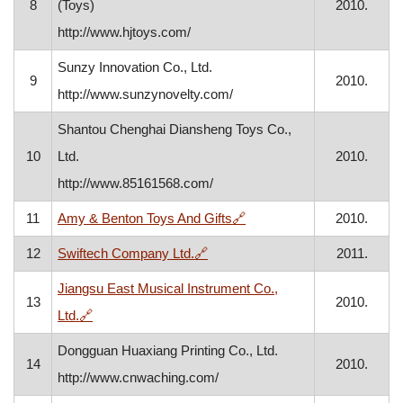
8
(Toys)
2010.
http://www.hjtoys.com/
Sunzy Innovation Co., Ltd.
9
2010.
http://www.sunzynovelty.com/
Shantou Chenghai Diansheng Toys Co.,
10
Ltd.
2010.
http://www.85161568.com/
, otvara se u novom prozo
11
Amy & Benton Toys And Gifts
🔗
2010.
, otvara se u novom prozoru
12
Swiftech Company Ltd.
🔗
2011.
Jiangsu East Musical Instrument Co.,
13
2010.
, otvara se u novom prozoru
Ltd.
🔗
Dongguan Huaxiang Printing Co., Ltd.
14
2010.
http://www.cnwaching.com/