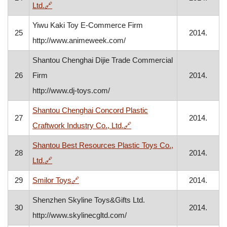
, otvara se u novom prozoru
Ltd.
🔗
Yiwu Kaki Toy E-Commerce Firm
25
2014.
http://www.animeweek.com/
Shantou Chenghai Dijie Trade Commercial
26
Firm
2014.
http://www.dj-toys.com/
Shantou Chenghai Concord Plastic
27
2014.
, otvara se u novom prozoru
Craftwork Industry Co., Ltd.
🔗
Shantou Best Resources Plastic Toys Co.,
28
2014.
, otvara se u novom prozoru
Ltd.
🔗
, otvara se u novom prozoru
29
Smilor Toys
🔗
2014.
Shenzhen Skyline Toys&Gifts Ltd.
30
2014.
http://www.skylinecgltd.com/