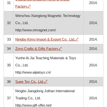
31
2014.
, otvara se u novom prozoru
Factory
🔗
Wenzhou Xiangtong Magnetic Technology
32
Co., Ltd.
2014.
http://www.xtmagnet.com/
, otvara se u nov
33
Ningbo Kimo Import & Export Co., Ltd.
🔗
2014.
, otvara se u novom prozoru
34
Zoyo Crafts & Gifts Factory
🔗
2014.
Yunhe Ai Jia Teaching Materials & Toys
35
Co., Ltd.
2014.
http://www.aijiatoys.cn/
, otvara se u novom prozoru
36
Suee Toy Co., Ltd.
🔗
2014.
Ningbo Jiangdong Jothan International
37
Trading Co., Ltd.
2014.
http://www.gift-offer.net/