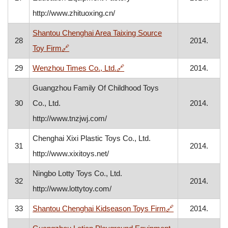
http://www.zhituoxing.cn/
Shantou Chenghai Area Taixing Source
28
2014.
, otvara se u novom prozoru
Toy Firm
🔗
, otvara se u novom prozoru
29
Wenzhou Times Co., Ltd.
🔗
2014.
Guangzhou Family Of Childhood Toys
30
Co., Ltd.
2014.
http://www.tnzjwj.com/
Chenghai Xixi Plastic Toys Co., Ltd.
31
2014.
http://www.xixitoys.net/
Ningbo Lotty Toys Co., Ltd.
32
2014.
http://www.lottytoy.com/
, otvara se u n
33
Shantou Chenghai Kidseason Toys Firm
🔗
2014.