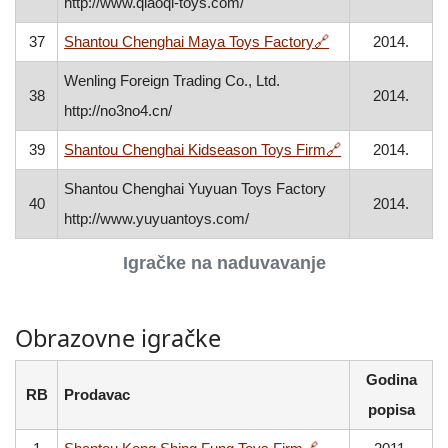
http://www.qiaoqi-toys.com/
, otvara se u nov
37
Shantou Chenghai Maya Toys Factory
🔗
2014.
Wenling Foreign Trading Co., Ltd.
38
2014.
http://no3no4.cn/
, otvara se u n
39
Shantou Chenghai Kidseason Toys Firm
🔗
2014.
Shantou Chenghai Yuyuan Toys Factory
40
2014.
http://www.yuyuantoys.com/
Igračke na naduvavanje
Obrazovne igračke
Godina
RB
Prodavac
popisa
, otvara se u novom