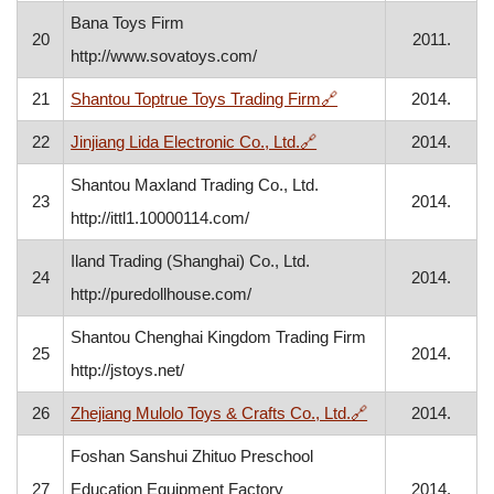
Bana Toys Firm
20
2011.
http://www.sovatoys.com/
, otvara se u novom 
21
Shantou Toptrue Toys Trading Firm
🔗
2014.
, otvara se u novom pro
22
Jinjiang Lida Electronic Co., Ltd.
🔗
2014.
Shantou Maxland Trading Co., Ltd.
23
2014.
http://ittl1.10000114.com/
Iland Trading (Shanghai) Co., Ltd.
24
2014.
http://puredollhouse.com/
Shantou Chenghai Kingdom Trading Firm
25
2014.
http://jstoys.net/
, otvara se u nov
26
Zhejiang Mulolo Toys & Crafts Co., Ltd.
🔗
2014.
Foshan Sanshui Zhituo Preschool
27
Education Equipment Factory
2014.