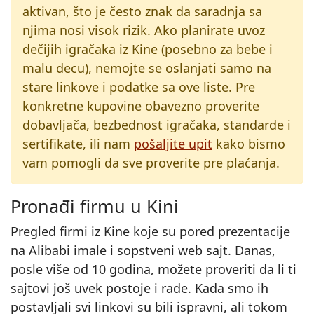
aktivan, što je često znak da saradnja sa
njima nosi visok rizik. Ako planirate uvoz
dečijih igračaka iz Kine (posebno za bebe i
malu decu), nemojte se oslanjati samo na
stare linkove i podatke sa ove liste. Pre
konkretne kupovine obavezno proverite
dobavljača, bezbednost igračaka, standarde i
sertifikate, ili nam
pošaljite upit
kako bismo
vam pomogli da sve proverite pre plaćanja.
Pronađi firmu u Kini
Pregled firmi iz Kine koje su pored prezentacije
na Alibabi imale i sopstveni web sajt. Danas,
posle više od 10 godina, možete proveriti da li ti
sajtovi još uvek postoje i rade. Kada smo ih
postavljali svi linkovi su bili ispravni, ali tokom