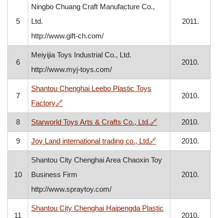
Ningbo Chuang Craft Manufacture Co.,
5
Ltd.
2011.
http://www.gift-ch.com/
Meiyijia Toys Industrial Co., Ltd.
6
2010.
http://www.myj-toys.com/
Shantou Chenghai Leebo Plastic Toys
7
2010.
, otvara se u novom prozoru
Factory
🔗
, otvara se u novo
8
Starworld Toys Arts & Crafts Co., Ltd.
🔗
2010.
, otvara se u novo
9
Joy Land international trading co., Ltd
🔗
2010.
Shantou City Chenghai Area Chaoxin Toy
10
Business Firm
2010.
http://www.spraytoy.com/
Shantou City Chenghai Haipengda Plastic
11
2010.