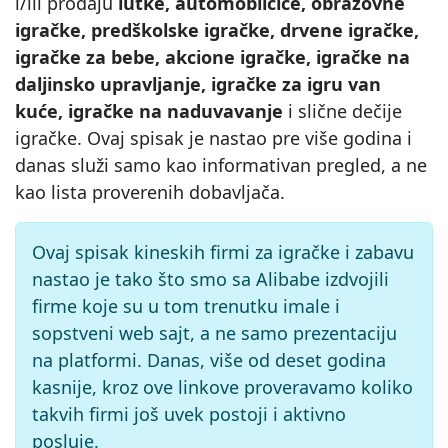
i/ili prodaju
lutke, automobilčiće, obrazovne
igračke, predškolske igračke, drvene igračke,
igračke za bebe, akcione igračke, igračke na
daljinsko upravljanje, igračke za igru van
kuće, igračke na naduvavanje
i slične dečije
igračke. Ovaj spisak je nastao pre više godina i
danas služi samo kao informativan pregled, a ne
kao lista proverenih dobavljača.
Ovaj spisak kineskih firmi za igračke i zabavu
nastao je tako što smo sa Alibabe izdvojili
firme koje su u tom trenutku imale i
sopstveni web sajt, a ne samo prezentaciju
na platformi. Danas, više od deset godina
kasnije, kroz ove linkove proveravamo koliko
takvih firmi još uvek postoji i aktivno
posluje.