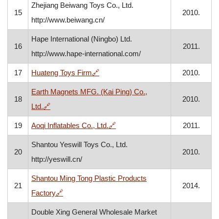
Zhejiang Beiwang Toys Co., Ltd.
15
2010.
http://www.beiwang.cn/
Hape International (Ningbo) Ltd.
16
2011.
http://www.hape-international.com/
, otvara se u novom prozoru
17
Huateng Toys Firm
🔗
2010.
Earth Magnets MFG. (Kai Ping) Co.,
18
2010.
, otvara se u novom prozoru
Ltd.
🔗
, otvara se u novom prozoru
19
Aoqi Inflatables Co., Ltd.
🔗
2011.
Shantou Yeswill Toys Co., Ltd.
20
2010.
http://yeswill.cn/
Shantou Ming Tong Plastic Products
21
2014.
, otvara se u novom prozoru
Factory
🔗
Double Xing General Wholesale Market