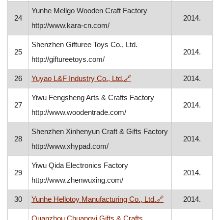
Yunhe Mellgo Wooden Craft Factory
24
2014.
http://www.kara-cn.com/
Shenzhen Gifturee Toys Co., Ltd.
25
2014.
http://giftureetoys.com/
, otvara se u novom prozor
26
Yuyao L&F Industry Co., Ltd.
🔗
2014.
Yiwu Fengsheng Arts & Crafts Factory
27
2014.
http://www.woodentrade.com/
Shenzhen Xinhenyun Craft & Gifts Factory
28
2014.
http://www.xhypad.com/
Yiwu Qida Electronics Factory
29
2014.
http://www.zhenwuxing.com/
, otvara se u nov
30
Yunhe Hellotoy Manufacturing Co., Ltd.
🔗
2014.
Quanzhou Chuangyi Gifts & Crafts