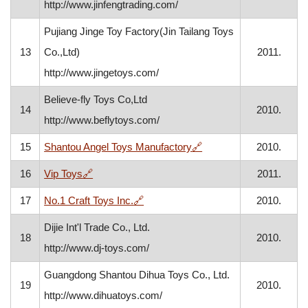
http://www.jinfengtrading.com/
Pujiang Jinge Toy Factory(Jin Tailang Toys
13
Co.,Ltd)
2011.
http://www.jingetoys.com/
Believe-fly Toys Co,Ltd
14
2010.
http://www.beflytoys.com/
, otvara se u novom pr
15
Shantou Angel Toys Manufactory
🔗
2010.
, otvara se u novom prozoru
16
Vip Toys
🔗
2011.
, otvara se u novom prozoru
17
No.1 Craft Toys Inc.
🔗
2010.
Dijie Int'l Trade Co., Ltd.
18
2010.
http://www.dj-toys.com/
Guangdong Shantou Dihua Toys Co., Ltd.
19
2010.
http://www.dihuatoys.com/