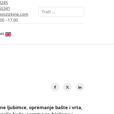
0245
65341
Pretraži
vozizkine.com
00 - 17.00
Izaberite vaš jezik
akt
ćne ljubimce, opremanje bašte i vrta,