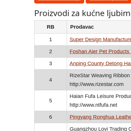
Proizvodi za kućne ljubi
RB
Prodavac
1
Super Design Manufacture
2
Foshan Aier Pet Products 
3
Anping County Detong Ha
RizeStar Weaving Ribbon 
4
http://www.rizestar.com
Haian Fufa Leisure Produ
5
http://www.ntfufa.net
6
Pingyang Ronghua Leather
Guangzhou Lovi Trading C