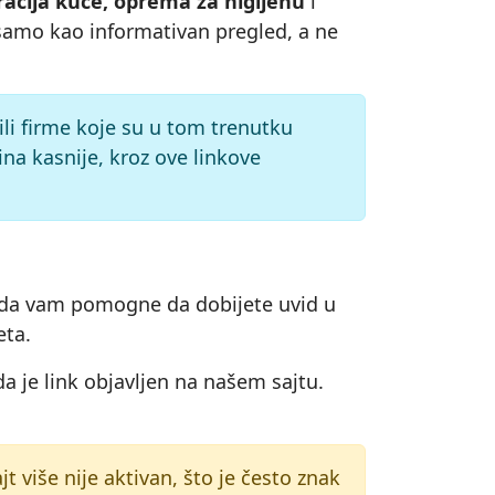
racija kuće, oprema za higijenu
i
i samo kao informativan pregled, a ne
ili firme koje su u tom trenutku
na kasnije, kroz ove linkove
eba da vam pomogne da dobijete uvid u
eta.
a je link objavljen na našem sajtu.
ajt više nije aktivan, što je često znak