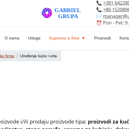
📞
+381 64228
📞
+86 152089
✉️
manager@u
⏰ Pon - Pet: 9.
O nama
Usluge
Kupovina iz Kine
Proizvodi
Kont
ke firme
Uređenje kuće i vrta
oizvode i/ili prodaju proizvode tipa:
proizvodi za ku