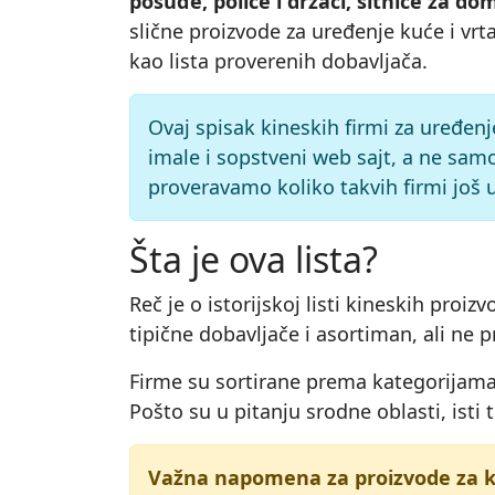
posuđe, police i držači, sitnice za 
slične proizvode za uređenje kuće i vrt
kao lista proverenih dobavljača.
Ovaj spisak kineskih firmi za uređenj
imale i sopstveni web sajt, a ne samo
proveravamo koliko takvih firmi još u
Šta je ova lista?
Reč je o istorijskoj listi kineskih pro
tipične dobavljače i asortiman, ali ne p
Firme su sortirane prema kategorijama,
Pošto su u pitanju srodne oblasti, isti 
Važna napomena za proizvode za ku