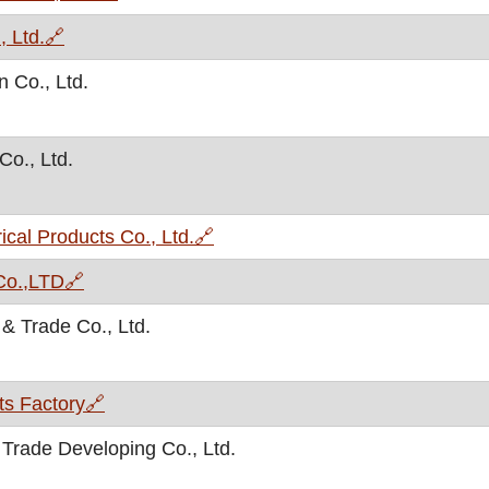
, otvara se u novom prozoru
 Ltd.
🔗
 Co., Ltd.
Co., Ltd.
, otvara se u novom prozoru
cal Products Co., Ltd.
🔗
, otvara se u novom prozoru
 Co.,LTD
🔗
 & Trade Co., Ltd.
, otvara se u novom prozoru
ts Factory
🔗
rade Developing Co., Ltd.