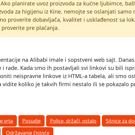
k. Ako planirate uvoz proizvoda za kućne ljubimce, b
zvoda za higijenu iz Kine, nemojte se oslanjati samo 
no proverite dobavljača, kvalitet i usklađenost sa lo
roverite pre plaćanja.
zentacije na Alibabi imale i sopstveni web sajt. Dana
oje i rade. Kada smo ih postavljali svi linkovi su bili
iti neispravne linkove iz HTML-a tabela, ali smo ostav
vidite koliko je takvih firmi nestalo ili se pokazalo
e vrta
Posudje
Police, držači, ostalo
Sitnice za d
Održavanje čistoće