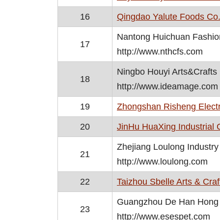
16
Qingdao Yalute Foods Co.,
Nantong Huichuan Fashion
17
http://www.nthcfs.com
Ningbo Houyi Arts&Crafts 
18
http://www.ideamage.com
19
Zhongshan Risheng Electri
20
JinHu HuaXing Industrial
Zhejiang Loulong Industry
21
http://www.loulong.com
22
Taizhou Sbelle Arts & Craf
Guangzhou De Han Hong T
23
http://www.esespet.com