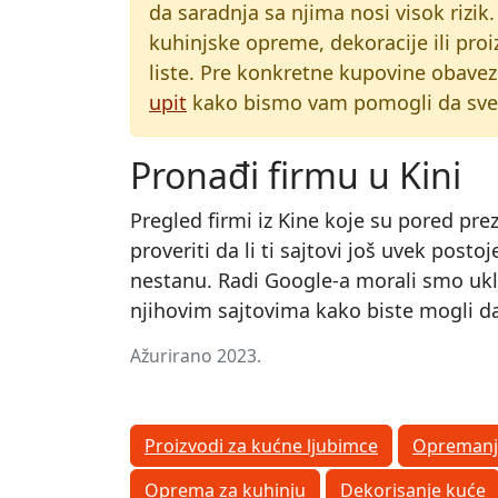
da saradnja sa njima nosi visok rizi
kuhinjske opreme, dekoracije ili proi
liste. Pre konkretne kupovine obavez
upit
kako bismo vam pomogli da sve p
Pronađi firmu u Kini
Pregled firmi iz Kine koje su pored pre
proveriti da li ti sajtovi još uvek post
nestanu. Radi Google-a morali smo uklon
njihovim sajtovima kako biste mogli da 
Ažurirano 2023.
Proizvodi za kućne ljubimce
Opremanj
Oprema za kuhinju
Dekorisanje kuće