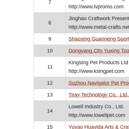
7
http://www.lvpromo.com
Jinghao Craftwork Present
8
http://www.metal-crafts.ne
9
Shaoxing Guanneng Sporti
10
Dongyang City Yuxing Tool
Kingsing Pet Products Ltd
11
http://www.ksingpet.com
12
Suzhou Navigator Pet Prod
13
Tiray Technology Co., Ltd.
Lowell Industry Co., Ltd.
14
http://www.lowellpet.com
15
Yuyao Huayida Arts & Craf