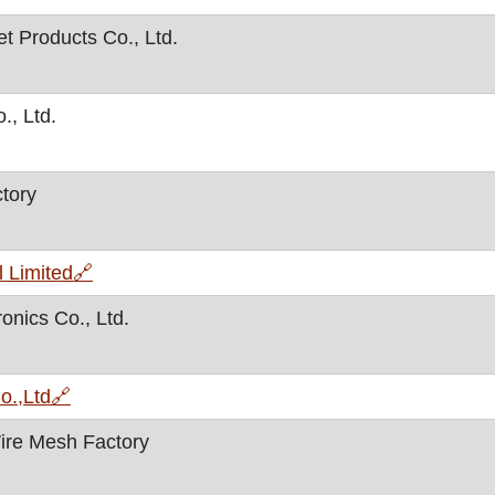
 Products Co., Ltd.
., Ltd.
tory
, otvara se u novom prozoru
l Limited
🔗
onics Co., Ltd.
, otvara se u novom prozoru
o.,Ltd
🔗
ire Mesh Factory