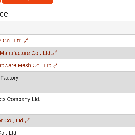
mce
, otvara se u novom prozoru
 Co., Ltd.
🔗
, otvara se u novom prozoru
Manufacture Co., Ltd.
🔗
, otvara se u novom prozoru
rdware Mesh Co., Ltd.
🔗
Factory
cts Company Ltd.
, otvara se u novom prozoru
 Co., Ltd.
🔗
o., Ltd.