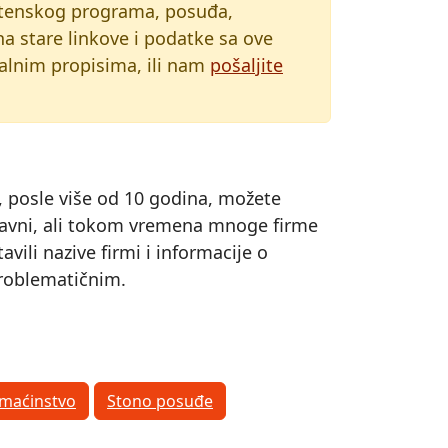
aštenskog programa, posuđa,
na stare linkove i podatke sa ove
kalnim propisima, ili nam
pošaljite
s, posle više od 10 godina, možete
 ispravni, ali tokom vremena mnoge firme
ili nazive firmi i informacije o
 problematičnim.
omaćinstvo
Stono posuđe