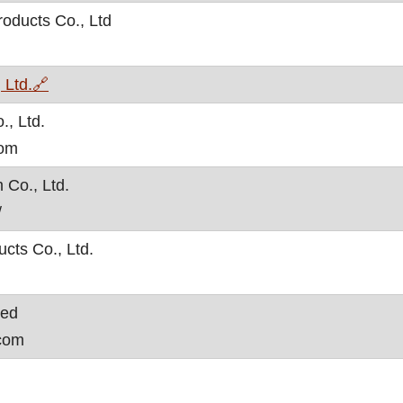
oducts Co., Ltd
, otvara se u novom prozoru
 Ltd.
🔗
, Ltd.
com
Co., Ltd.
/
cts Co., Ltd.
ted
.com