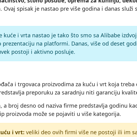
domaćinstvo, stono posuđe, oprema za kuhinju, deko
a. Ovaj spisak je nastao pre više godina i danas služ
e kuće i vrta nastao je tako što smo sa Alibabe izdvoj
 prezentaciju na platformi. Danas, više od deset godi
vek postoji i aktivno posluje.
izvođača i trgovaca proizvodima za kuću i vrt koja tr
redstavlja preporuku za saradnju niti garanciju kvalit
 a broj desno od naziva firme predstavlja godinu kad
tip proizvoda može se pojaviti u više kategorija.
ću i vrt:
veliki deo ovih firmi više ne postoji ili im s