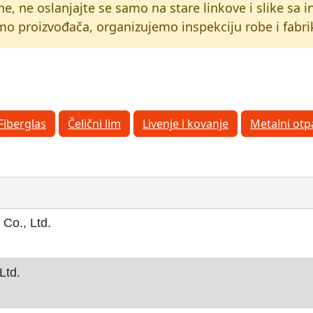
ine, ne oslanjajte se samo na stare linkove i slike sa
 proizvođača, organizujemo inspekciju robe i fabrik
Fiberglas
Čelični lim
Livenje i kovanje
Metalni otp
 Co., Ltd.
Ltd.