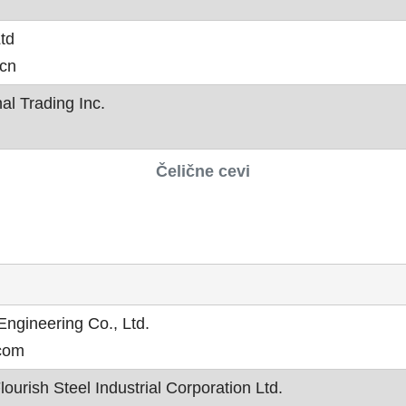
td
.cn
al Trading Inc.
Čelične cevi
 Engineering Co., Ltd.
.com
lourish Steel Industrial Corporation Ltd.