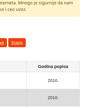
 interneta. Mnogo je sigurnije da nam
e i ceo uvoz.
ad
Staklo
Godina popisa
2010.
2010.