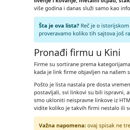
livenje i kovanje, metalni otpad, stak
više godina i danas služi samo kao inf
Šta je ova lista?
Reč je o istorijskom
proveravamo koliko tih sajtova još r
Pronađi firmu u Kini
Firme su sortirane prema kategorijama 
kada je link firme objavljen na našem s
Pošto je lista nastala pre dosta vremen
postavljali, svi linkovi su bili isprav
smo ukloniti neispravne linkove iz HTML
vidite koliko je takvih firmi nestalo il
Važna napomena:
ovaj spisak ne tr