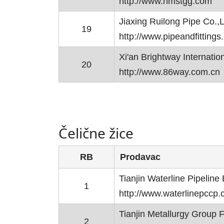
http://www.hmstgg.com
Jiaxing Ruilong Pipe Co.,L
19
http://www.pipeandfittings
Xi'an Brightway Internation
20
http://www.86way.com.cn
Čelične žice
RB
Prodavac
Tianjin Waterline Pipeline
1
http://www.waterlinepccp
Tianjin Metallurgy Group F
2