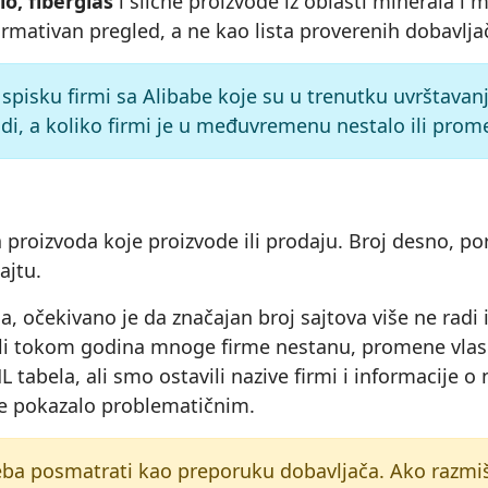
lo, fiberglas
i slične proizvode iz oblasti minerala i 
ormativan pregled, a ne kao lista proverenih dobavlja
 spisku firmi sa Alibabe koje su u trenutku uvrštavan
adi, a koliko firmi je u međuvremenu nestalo ili pro
proizvoda koje proizvode ili prodaju. Broj desno, por
ajtu.
a, očekivano je da značajan broj sajtova više ne radi
ni, ali tokom godina mnoge firme nestanu, promene vla
 tabela, ali smo ostavili nazive firmi i informacije 
i se pokazalo problematičnim.
eba posmatrati kao preporuku dobavljača. Ako razmišlj