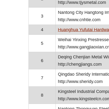
http://www.tjysmetal.com
Nantong City Hangtong Imp
3
http://www.cnhtie.com
4
Huanghua Yufutai Hardwa
Weihai Yinxing Prestresse
5
http://www.gangjiaoxian.c
Deqing Chenjian Metal Wi
6
http://chengjiangs.com
Qingdao Sheridy Internatio
7
http://www.sheridy.com
Kingsteel Industrial Comp
8
http://www.kingsteelcn.co
Nantong Zhongyuan Steel 