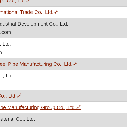
, otvara se u novom prozoru
pe Co., Ltd.
🔗
, otvara se u novom prozoru
rnational Trade Co., Ltd.
🔗
strial Development Co., Ltd.
l.com
 Ltd.
m
, otvara se u novom p
l Pipe Manufacturing Co., Ltd.
🔗
., Ltd.
/
, otvara se u novom prozoru
o., Ltd.
🔗
, otvara se u novom
be Manufacturing Group Co., Ltd.
🔗
terial Co., Ltd.