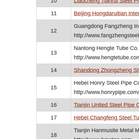
10
Liaocheng Tianrui Steel Pi
11
Beijing Hongdaruitian Inte
Guangdong Fangzheng Indu
12
http://www.fangzhengstee
Nantong Hengte Tube Co.,
13
http://www.hengtetube.co
14
Shandong Zhongzheng Stee
Hebei Honry Steel Pipe Co
15
http://www.honrypipe.com
16
Tianjin United Steel Pipe C
17
Hebei Changfeng Steel Tu
Tianjin Hanmusite Metal Ma
18