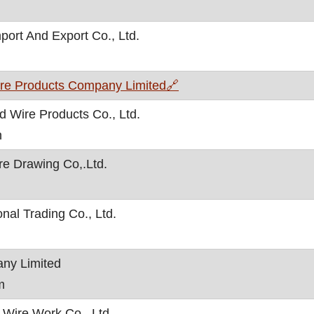
ort And Export Co., Ltd.
, otvara se u novom pro
re Products Company Limited
🔗
d Wire Products Co., Ltd.
n
re Drawing Co,.Ltd.
nal Trading Co., Ltd.
any Limited
m
Wire Work Co., Ltd.