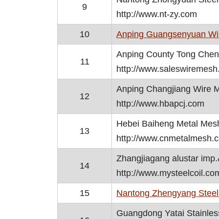
9
http://www.nt-zy.com
10
Anping Guangsenyuan Wir
Anping County Tong Chen
11
http://www.saleswiremes
Anping Changjiang Wire 
12
http://www.hbapcj.com
Hebei Baiheng Metal Mesh
13
http://www.cnmetalmesh.
Zhangjiagang alustar imp.
14
http://www.mysteelcoil.co
15
Nantong Zhengyang Steel 
Guangdong Yatai Stainless