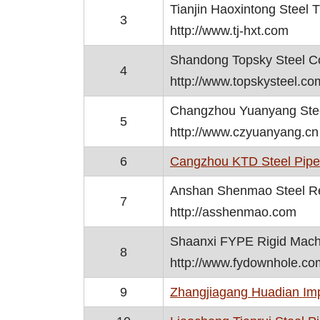
Tianjin Haoxintong Steel T
3
http://www.tj-hxt.com
Shandong Topsky Steel Co
4
http://www.topskysteel.co
Changzhou Yuanyang Steel
5
http://www.czyuanyang.cn
6
Cangzhou KTD Steel Pipe 
Anshan Shenmao Steel Re
7
http://asshenmao.com
Shaanxi FYPE Rigid Machi
8
http://www.fydownhole.co
9
Zhangjiagang Huadian Impo