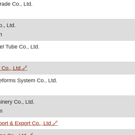
rade Co., Ltd.
., Ltd.
m
 Tube Co., Ltd.
, otvara se u novom prozoru
Co., Ltd.
🔗
forms System Co., Ltd.
nery Co., Ltd.
m
, otvara se u novom prozoru
rt & Export Co., Ltd.
🔗