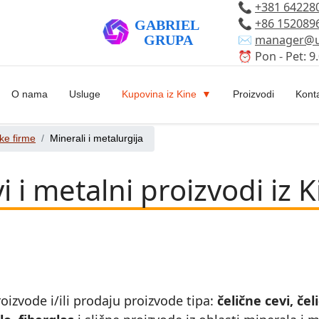
📞
+381 64228
📞
+86 152089
✉️
manager@u
⏰ Pon - Pet: 9.
O nama
Usluge
Kupovina iz Kine
Proizvodi
Kont
ke firme
Minerali i metalurgija
i i metalni proizvodi iz 
oizvode i/ili prodaju proizvode tipa:
čelične cevi, če