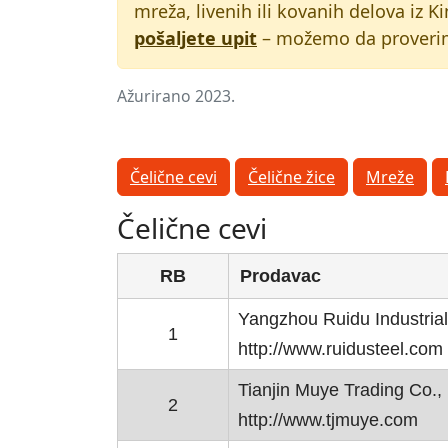
mreža, livenih ili kovanih delova iz K
pošaljete upit
– možemo da proverimo
Ažurirano 2023.
Čelične cevi
Čelične žice
Mreže
Čelične cevi
RB
Prodavac
Yangzhou Ruidu Industrial
1
http://www.ruidusteel.com
Tianjin Muye Trading Co., 
2
http://www.tjmuye.com