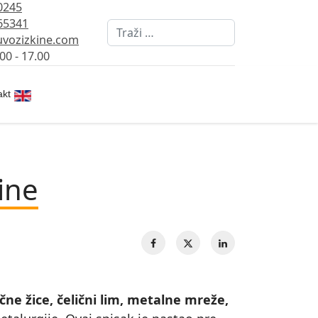
0245
65341
Pretraži
vozizkine.com
00 - 17.00
Izaberite vaš jezik
akt
Kine
lične žice, čelični lim, metalne mreže,