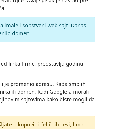
metalurgije. Ovaj spisak je nastao pre
ča.
ja imale i sopstveni web sajt. Danas
menilo domen.
ed linka firme, predstavlja godinu
 ili je promenio adresu. Kada smo ih
snika ili domen. Radi Google-a morali
o njihovim sajtovima kako biste mogli da
ate o kupovini čeličnih cevi, lima,