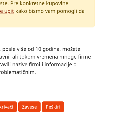
liste. Pre konkretne kupovine
te upit
kako bismo vam pomogli da
s, posle više od 10 godina, možete
 ispravni, ali tokom vremena mnoge firme
ili nazive firmi i informacije o
 problematičnim.
krivači
Zavese
Peškiri