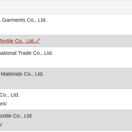
& Garments Co., Ltd.
, otvara se u novom prozoru
xtile Co., Ltd.
🔗
tional Trade Co., Ltd.
Materials Co., Ltd.
Co., Ltd.
om/
tile Co., Ltd.
/