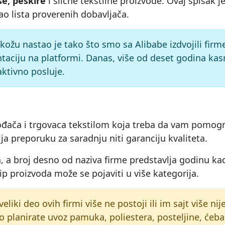
se, peškire
i slične tekstilne proizvode. Ovaj spisak j
o lista proverenih dobavljača.
i kožu nastao je tako što smo sa Alibabe izdvojili fir
taciju na platformi. Danas, više od deset godina kas
 aktivno posluje.
izvođača i trgovaca tekstilom koja treba da vam pomog
ja preporuku za saradnju niti garanciju kvaliteta.
 a broj desno od naziva firme predstavlja godinu kad
tip proizvoda može se pojaviti u više kategorija.
veliki deo ovih firmi više ne postoji ili im sajt više ni
o planirate uvoz pamuka, poliestera, posteljine, ćebad