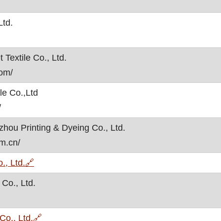
, otvara se u novom prozoru
Ltd.
Textile Co., Ltd.
om/
le Co.,Ltd
/
hou Printing & Dyeing Co., Ltd.
m.cn/
, otvara se u novom prozoru
., Ltd.
🔗
Co., Ltd.
, otvara se u novom prozoru
Co., Ltd.
🔗