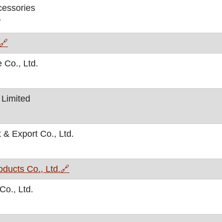
cessories
/
, otvara se u novom prozoru
🔗
 Co., Ltd.
Limited
& Export Co., Ltd.
, otvara se u novom prozoru
oducts Co., Ltd.
🔗
Co., Ltd.