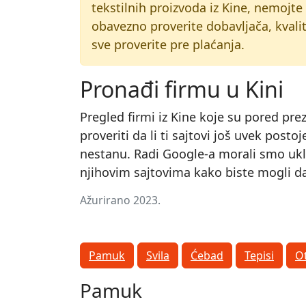
tekstilnih proizvoda iz Kine, nemojte
obavezno proverite dobavljača, kvalit
sve proverite pre plaćanja.
Pronađi firmu u Kini
Pregled firmi iz Kine koje su pored pre
proveriti da li ti sajtovi još uvek post
nestanu. Radi Google-a morali smo uklon
njihovim sajtovima kako biste mogli da 
Ažurirano 2023.
Pamuk
Svila
Ćebad
Tepisi
Ot
Pamuk