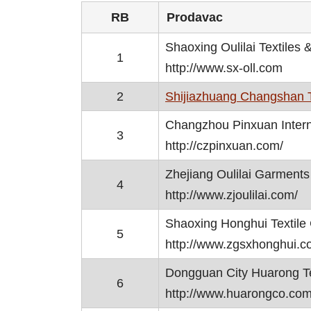
RB
Prodavac
Shaoxing Oulilai Textiles 
1
http://www.sx-oll.com
2
Shijiazhuang Changshan Te
Changzhou Pinxuan Interna
3
http://czpinxuan.com/
Zhejiang Oulilai Garments 
4
http://www.zjoulilai.com/
Shaoxing Honghui Textile 
5
http://www.zgsxhonghui.c
Dongguan City Huarong Tex
6
http://www.huarongco.com