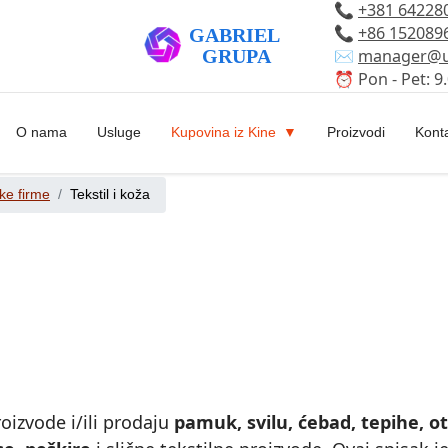
📞
+381 64228
📞
+86 152089
✉️
manager@u
⏰ Pon - Pet: 9.
O nama
Usluge
Kupovina iz Kine
Proizvodi
Kont
ke firme
Tekstil i koža
roizvode i/ili prodaju
pamuk, svilu, ćebad, tepihe, ot