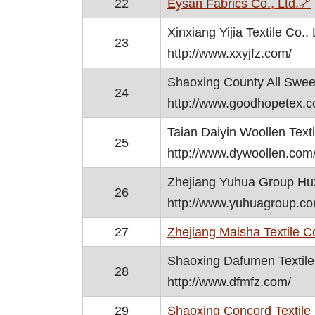
22
Eysan Fabrics Co., Ltd.
🔗
Xinxiang Yijia Textile Co., 
23
http://www.xxyjfz.com/
Shaoxing County All Sweet 
24
http://www.goodhopetex.c
Taian Daiyin Woollen Texti
25
http://www.dywoollen.com
Zhejiang Yuhua Group Huz
26
http://www.yuhuagroup.co
27
Zhejiang Maisha Textile Co
Shaoxing Dafumen Textile 
28
http://www.dfmfz.com/
29
Shaoxing Concord Textile 