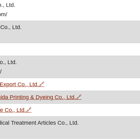
., Ltd.
om/
Co., Ltd.
 otvara se u novom prozoru
., Ltd.
/
, otvara se u novom prozoru
Export Co., Ltd.
🔗
, otvara se u novom pr
a Printing & Dyeing Co., Ltd.
🔗
, otvara se u novom prozoru
e Co., Ltd.
🔗
al Treatment Articles Co., Ltd.