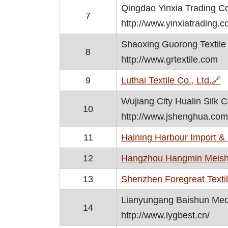
Qingdao Yinxia Trading Co
7
http://www.yinxiatrading.c
Shaoxing Guorong Textile 
8
http://www.grtextile.com
,
9
Luthai Textile Co., Ltd.
🔗
Wujiang City Hualin Silk Co
10
http://www.jshenghua.com
11
Haining Harbour Import & 
12
Hangzhou Hangmin Meishid
13
Shenzhen Foregreat Textil
Lianyungang Baishun Medic
14
http://www.lygbest.cn/