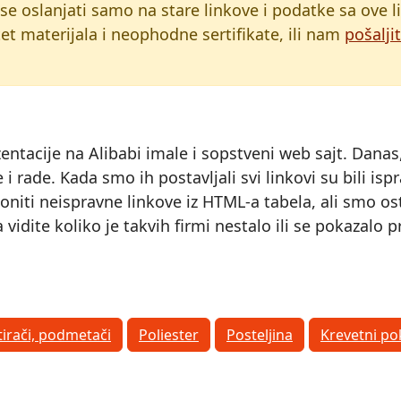
 se oslanjati samo na stare linkove i podatke sa ove 
et materijala i neophodne sertifikate, ili nam
pošalji
zentacije na Alibabi imale i sopstveni web sajt. Dana
oje i rade. Kada smo ih postavljali svi linkovi su bili
iti neispravne linkove iz HTML-a tabela, ali smo ostav
vidite koliko je takvih firmi nestalo ili se pokazalo
irači, podmetači
Poliester
Posteljina
Krevetni po