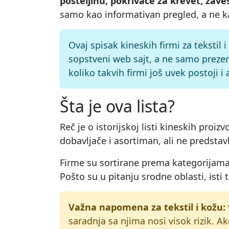
posteljinu, pokrivače za krevet, zave
samo kao informativan pregled, a ne ka
Ovaj spisak kineskih firmi za tekstil 
sopstveni web sajt, a ne samo prezen
koliko takvih firmi još uvek postoji i
Šta je ova lista?
Reč je o istorijskoj listi kineskih pro
dobavljače i asortiman, ali ne predstavl
Firme su sortirane prema kategorijama,
Pošto su u pitanju srodne oblasti, isti 
Važna napomena za tekstil i kožu:
saradnja sa njima nosi visok rizik. Ak