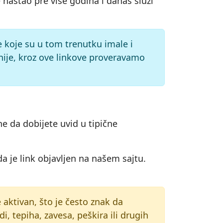
e nastao pre više godina i danas služi
me koje su u tom trenutku imale i
nije, kroz ove linkove proveravamo
ne da dobijete uvid u tipične
a je link objavljen na našem sajtu.
je aktivan, što je često znak da
i, tepiha, zavesa, peškira ili drugih