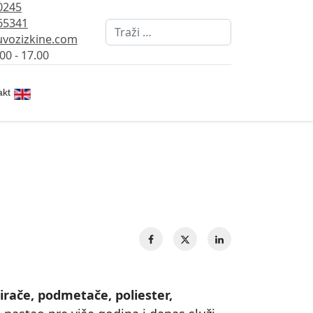
0245
65341
Pretraži
vozizkine.com
00 - 17.00
Izaberite vaš jezik
akt
irače, podmetače, poliester,