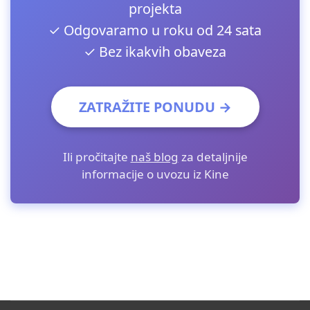
projekta
✓ Odgovaramo u roku od 24 sata
✓ Bez ikakvih obaveza
ZATRAŽITE PONUDU →
Ili pročitajte
naš blog
za detaljnije
informacije o uvozu iz Kine