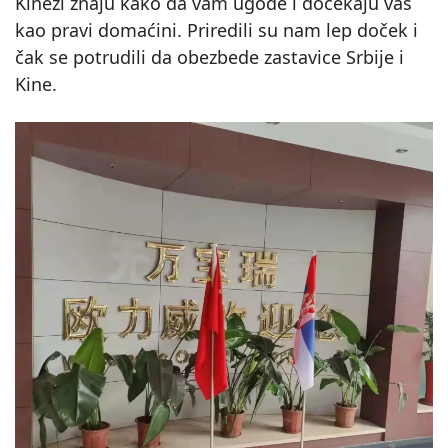
Kinezi znaju kako da vam ugode i dočekaju vas
kao pravi domaćini. Priredili su nam lep doček i
čak se potrudili da obezbede zastavice Srbije i
Kine.