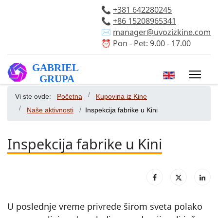
📞
+381 642280245
📞
+86 15208965341
✉️
manager@uvozizkine.com
⏰ Pon - Pet: 9.00 - 17.00
Izaberite vaš 
Vi ste ovde:
Početna
Kupovina iz Kine
Naše aktivnosti
Inspekcija fabrike u Kini
Inspekcija fabrike u Kini
U poslednje vreme privrede širom sveta polako