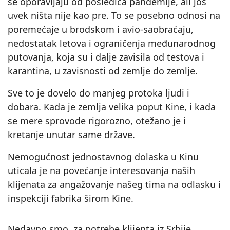
se oporavljaju od posledica pandemije, ali još
uvek ništa nije kao pre. To se posebno odnosi na
poremećaje u brodskom i avio-saobraćaju,
nedostatak letova i ograničenja međunarodnog
putovanja, koja su i dalje zavisila od testova i
karantina, u zavisnosti od zemlje do zemlje.
Sve to je dovelo do manjeg protoka ljudi i
dobara. Kada je zemlja velika poput Kine, i kada
se mere sprovode rigorozno, otežano je i
kretanje unutar same države.
Nemogućnost jednostavnog dolaska u Kinu
uticala je na povećanje interesovanja naših
klijenata za angažovanje našeg tima na odlasku i
inspekciji fabrika širom Kine.
Nedavno smo, za potrebe klijenta iz Srbije,