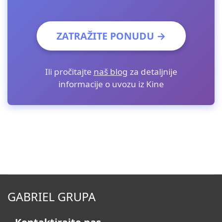
ZATRAŽITE PONUDU →
Ili pročitajte
naš blog
za detaljnije
informacije o uvozu iz Kine
GABRIEL GRUPA