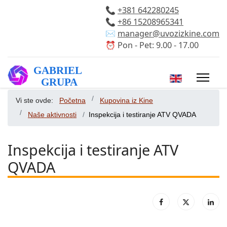
📞
+381 642280245
📞
+86 15208965341
✉️
manager@uvozizkine.com
⏰ Pon - Pet: 9.00 - 17.00
Izaberite vaš 
Vi ste ovde:
Početna
Kupovina iz Kine
Naše aktivnosti
Inspekcija i testiranje ATV QVADA
Inspekcija i testiranje ATV
QVADA