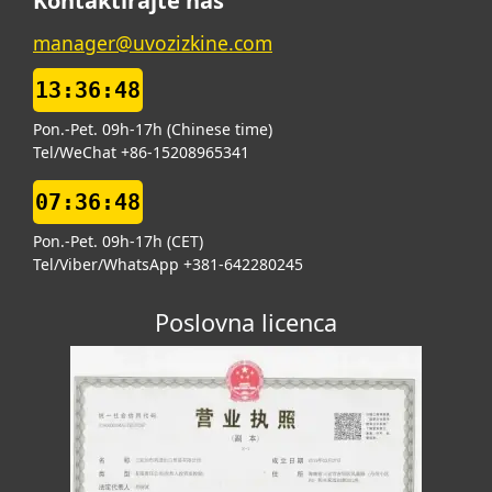
Kontaktirajte nas
manager@uvozizkine.com
13:36:49
Pon.-Pet. 09h-17h (Chinese time)
Tel/WeChat +86-15208965341
07:36:49
Pon.-Pet. 09h-17h (CET)
Tel/Viber/WhatsApp +381-642280245
Poslovna licenca