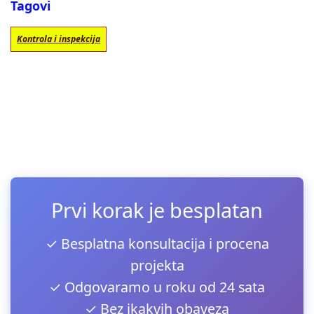
Tagovi
Kontrola i inspekcija
Prvi korak je besplatan
✓ Besplatna konsultacija i procena
projekta
✓ Odgovaramo u roku od 24 sata
✓ Bez ikakvih obaveza