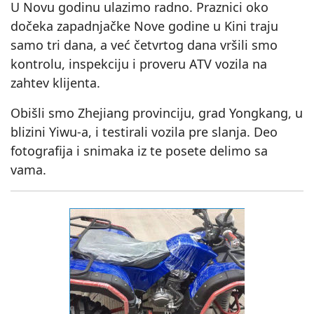
U Novu godinu ulazimo radno. Praznici oko
dočeka zapadnjačke Nove godine u Kini traju
samo tri dana, a već četvrtog dana vršili smo
kontrolu, inspekciju i proveru ATV vozila na
zahtev klijenta.
Obišli smo Zhejiang provinciju, grad Yongkang, u
blizini Yiwu-a, i testirali vozila pre slanja. Deo
fotografija i snimaka iz te posete delimo sa
vama.