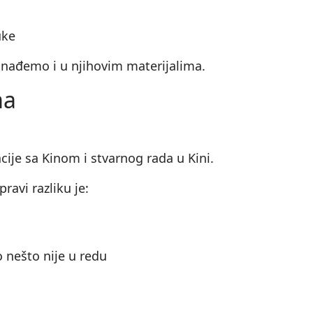
uke
 nađemo i u njihovim materijalima.
ma
ije sa Kinom i stvarnog rada u Kini.
ravi razliku je:
 nešto nije u redu