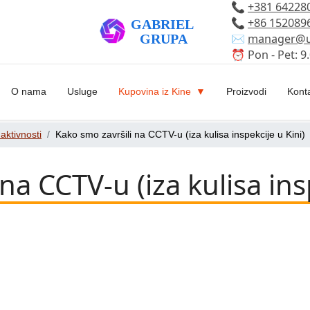
📞
+381 64228
📞
+86 152089
✉️
manager@u
⏰ Pon - Pet: 9.
O nama
Usluge
Kupovina iz Kine
Proizvodi
Kont
aktivnosti
Kako smo završili na CCTV-u (iza kulisa inspekcije u Kini)
na CCTV-u (iza kulisa ins