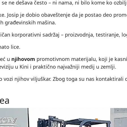
se ne dešava često – ni nama, ni bilo kome ko ozbilj
ke. Josip je dobio obaveštenje da je postao deo prom
lih građevinskih mašina.
sičan korporativni sadržaj – proizvodnja, testiranje, l
ato lice.
Već u
njihovom
promotivnom materijalu, koji je kasnije
iziju u Kini i praktično najvažniji medij u zemlji.
o vozi njihov viljuškar. Zbog toga su nas kontaktiral
dea