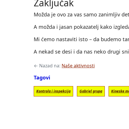
Zaključak
Možda je ovo za vas samo zanimljiv det
A možda i jasan pokazatelj kako izgleda
Mi ćemo nastaviti isto – da budemo ta
A nekad se desi i da nas neko drugi sn
← Nazad na:
Naše aktivnosti
Tagovi
Kontrola i inspekcija
Gabriel grupa
Kineske m