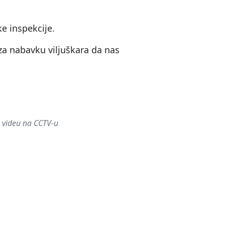
ke inspekcije.
 za nabavku viljuškara da nas
m videu na CCTV‑u