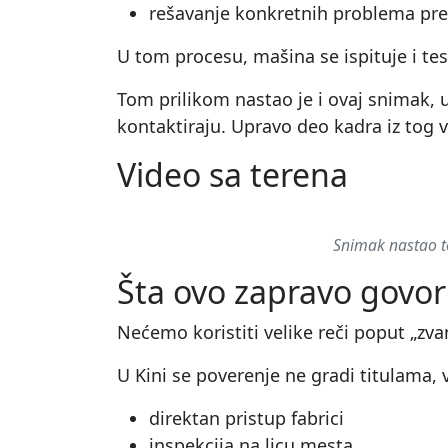
rešavanje konkretnih problema pre
U tom procesu, mašina se ispituje i tes
Tom prilikom nastao je i ovaj snimak, u
kontaktiraju. Upravo deo kadra iz tog v
Video sa terena
Snimak nastao to
Šta ovo zapravo govor
Nećemo koristiti velike reči poput „zvan
U Kini se poverenje ne gradi titulama,
direktan pristup fabrici
inspekcija na licu mesta