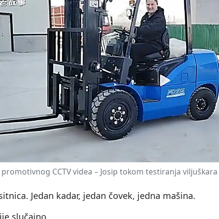
 promotivnog CCTV videa – Josip tokom testiranja viljuškara 
sitnica. Jedan kadar, jedan čovek, jedna mašina.
je slučajno.