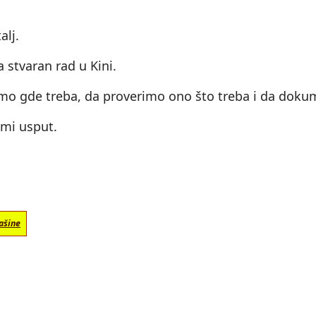
alj.
 stvaran rad u Kini.
mo gde treba, da proverimo ono što treba i da doku
imi usput.
ašine