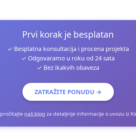
Prvi korak je besplatan
✓ Besplatna konsultacija i procena projekta
✓ Odgovaramo u roku od 24 sata
✓ Bez ikakvih obaveza
ZATRAŽITE PONUDU →
i pročitajte
naš blog
za detaljnije informacije o uvozu iz K