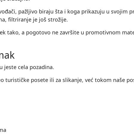
vođači, pažljivo biraju šta i koga prikazuju u svojim
 filtriranje je još strožije.
tek tako, a pogotovo ne završite u promotivnom mater
imak
 jeste cela pozadina.
o turističke posete ili za slikanje, već tokom naše po
ima