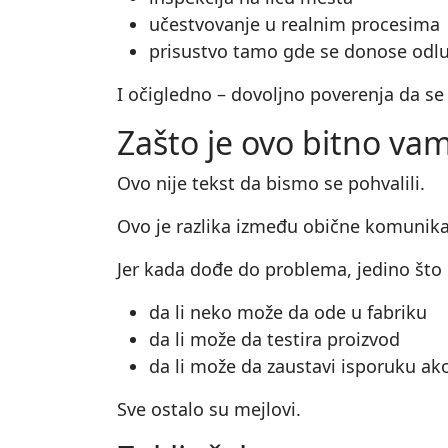
učestvovanje u realnim procesima
prisustvo tamo gde se donose odl
I očigledno – dovoljno poverenja da se
Zašto je ovo bitno va
Ovo nije tekst da bismo se pohvalili.
Ovo je razlika između obične komunikac
Jer kada dođe do problema, jedino što p
da li neko može da ode u fabriku
da li može da testira proizvod
da li može da zaustavi isporuku ako
Sve ostalo su mejlovi.