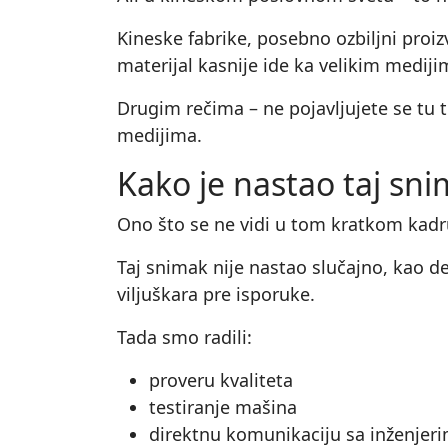
Kineske fabrike, posebno ozbiljni proiz
materijal kasnije ide ka velikim medijima,
Drugim rečima – ne pojavljujete se tu 
medijima.
Kako je nastao taj sn
Ono što se ne vidi u tom kratkom kadru
Taj snimak nije nastao slučajno, kao de
viljuškara pre isporuke.
Tada smo radili:
proveru kvaliteta
testiranje mašina
direktnu komunikaciju sa inženjer