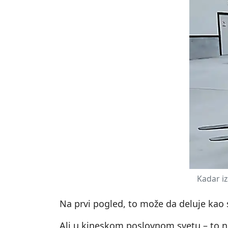
Kadar iz
Na prvi pogled, to može da deluje kao 
Ali u kineskom poslovnom svetu – to ni