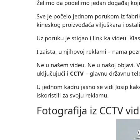
Želimo da podelimo jedan događaj koji 
Sve je počelo jednom porukom iz fabri
kineskog proizvođača viljuškara i osta
Uz poruku je stigao i link ka videu. Kla
I zaista, u njihovoj reklami – nama pozn
Ne u našem videu. Ne u našoj objavi. 
uključujući i
CCTV
– glavnu državnu telev
U jednom kadru jasno se vidi Josip kak
iskoristili za svoju reklamu.
Fotografija iz CCTV vi