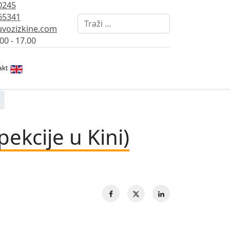
0245
65341
Pretraži
vozizkine.com
00 - 17.00
Izaberite vaš jezik
akt
pekcije u Kini)