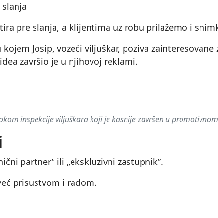
 slanja
tira pre slanja, a klijentima uz robu prilažemo i snim
 kojem Josip, vozeći viljuškar, poziva zainteresovane
idea završio je u njihovoj reklami.
▶
kom inspekcije viljuškara koji je kasnije završen u promotivno
i
ični partner” ili „ekskluzivni zastupnik”.
 već prisustvom i radom.