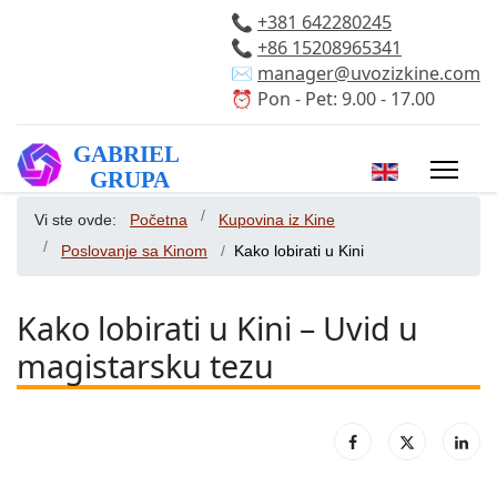
📞
+381 642280245
📞
+86 15208965341
✉️
manager@uvozizkine.com
⏰ Pon - Pet: 9.00 - 17.00
Izaberite vaš 
Vi ste ovde:
Početna
Kupovina iz Kine
Poslovanje sa Kinom
Kako lobirati u Kini
Kako lobirati u Kini – Uvid u
magistarsku tezu