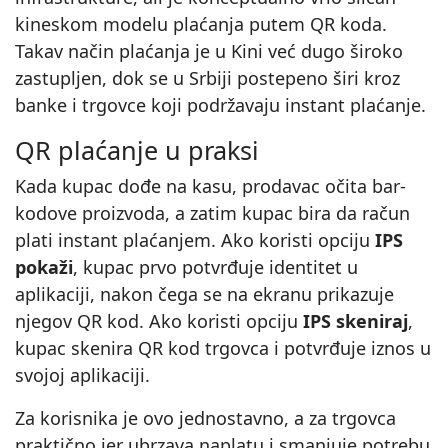
kineskom modelu plaćanja putem QR koda.
Takav način plaćanja je u Kini već dugo široko
zastupljen, dok se u Srbiji postepeno širi kroz
banke i trgovce koji podržavaju instant plaćanje.
QR plaćanje u praksi
Kada kupac dođe na kasu, prodavac očita bar-
kodove proizvoda, a zatim kupac bira da račun
plati instant plaćanjem. Ako koristi opciju
IPS
pokaži
, kupac prvo potvrđuje identitet u
aplikaciji, nakon čega se na ekranu prikazuje
njegov QR kod. Ako koristi opciju
IPS skeniraj
,
kupac skenira QR kod trgovca i potvrđuje iznos u
svojoj aplikaciji.
Za korisnika je ovo jednostavno, a za trgovca
praktično jer ubrzava naplatu i smanjuje potrebu