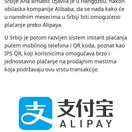
Srbije Ana Brnabić izjavila je u Hangdžou, nakon
obilaska kompanije Alibaba, da se nada kako će
u narednim mesecima u Srbiji biti omogućeno
plaćanje preko Alipaya.
U Srbiji je potom razvijen sistem instant plaćanja
putem mobilnog telefona i QR koda, poznat kao
IPS QR, koji korisnicima omogućava brzo i
jednostavno plaćanje na prodajnim mestima
koja podržavaju ovu vrstu transakcije.