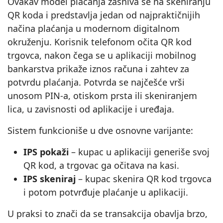
Ovakav model plaćanja zasniva se na skeniranju
QR koda i predstavlja jedan od najpraktičnijih
načina plaćanja u modernom digitalnom
okruženju. Korisnik telefonom očita QR kod
trgovca, nakon čega se u aplikaciji mobilnog
bankarstva prikaže iznos računa i zahtev za
potvrdu plaćanja. Potvrda se najčešće vrši
unosom PIN-a, otiskom prsta ili skeniranjem
lica, u zavisnosti od aplikacije i uređaja.
Sistem funkcioniše u dve osnovne varijante:
IPS pokaži
– kupac u aplikaciji generiše svoj
QR kod, a trgovac ga očitava na kasi.
IPS skeniraj
– kupac skenira QR kod trgovca
i potom potvrđuje plaćanje u aplikaciji.
U praksi to znači da se transakcija obavlja brzo,