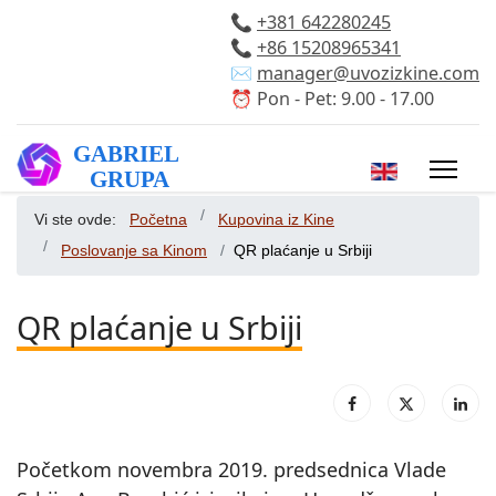
📞
+381 642280245
📞
+86 15208965341
✉️
manager@uvozizkine.com
⏰ Pon - Pet: 9.00 - 17.00
Izaberite vaš 
Vi ste ovde:
Početna
Kupovina iz Kine
Poslovanje sa Kinom
QR plaćanje u Srbiji
QR plaćanje u Srbiji
Početkom novembra 2019. predsednica Vlade