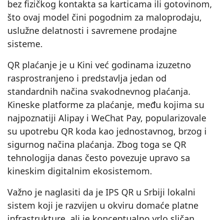
bez fizičkog kontakta sa karticama ili gotovinom,
što ovaj model čini pogodnim za maloprodaju,
uslužne delatnosti i savremene prodajne
sisteme.
QR plaćanje je u Kini već godinama izuzetno
rasprostranjeno i predstavlja jedan od
standardnih načina svakodnevnog plaćanja.
Kineske platforme za plaćanje, među kojima su
najpoznatiji Alipay i WeChat Pay, popularizovale
su upotrebu QR koda kao jednostavnog, brzog i
sigurnog načina plaćanja. Zbog toga se QR
tehnologija danas često povezuje upravo sa
kineskim digitalnim ekosistemom.
Važno je naglasiti da je IPS QR u Srbiji lokalni
sistem koji je razvijen u okviru domaće platne
infrastrukture, ali je konceptualno vrlo sličan