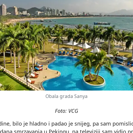
Obala grada Sanya
Foto: VCG
ine, bilo je hladno i padao je snijeg, pa sam pomislio
dana smrzavanja u Pekingu, na televiziji sam vidio p