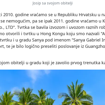
Josip sa svojom obitelji
i 2010. godine vraćamo se u Republiku Hrvatsku u n
 se nemogućim, pa se ipak 2011. godine vraćamo u K
, LTD". Tvrtka se bavila izvozom i uvozom raznih rob
mo otvorili i tvrtku u Hong Kongu koju smo nazvali "A
 tvrtku i u gradu Sanya pod imenom "Sanya Gabriel Im
rt, te je bilo logično preseliti poslovanje iz Guangzh
jom obitelji u gradu koji je zavolio prvog trenutka k