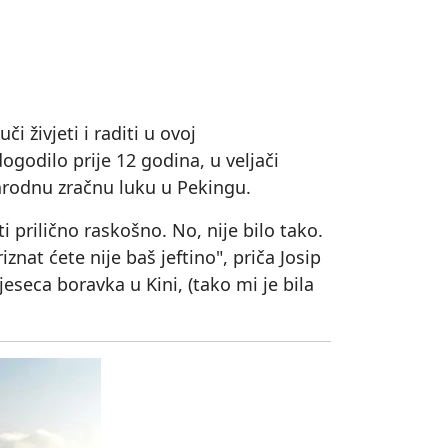
 živjeti i raditi u ovoj
ogodilo prije 12 godina, u veljači
arodnu zračnu luku u Pekingu.
i prilično raskošno. No, nije bilo tako.
nat ćete nije baš jeftino", priča Josip
jeseca boravka u Kini, (tako mi je bila