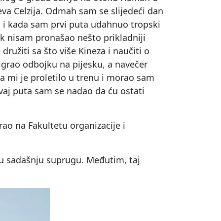
jeva Celzija. Odmah sam se slijedeći dan
j i kada sam prvi puta udahnuo tropski
k nisam pronašao nešto prikladniji
užiti sa što više Kineza i naučiti o
igrao odbojku na pijesku, a navečer
nya mi je proletilo u trenu i morao sam
 ovaj puta sam se nadao da ću ostati
rao na Fakultetu organizacije i
ju sadašnju suprugu. Međutim, taj