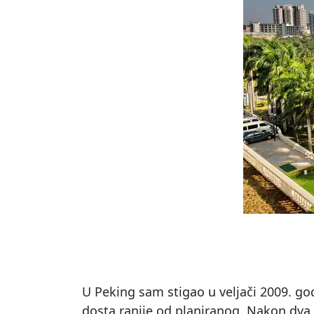
U Peking sam stigao u veljači 2009. god
dosta ranije od planiranog. Nakon dva 