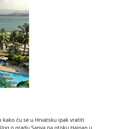
 kako ću se u Hrvatsku ipak vratiti
rilog o gradu Sanya na otoku Hainan u