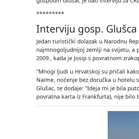
gospodin Glušac je dao interviju za CRI
*********
Interviju gosp. Glušc
Jedan turistički dolazak u Narodnu Repub
najmnogoljudnijoj zemlji na svijetu, a p
2009., kada je Josip s povratnom zrak
"Mnogi ljudi u Hrvatskoj su pričali kako
Naime, noćenje bez doručka u hotelu sre
Glušac, te dodaje: "Ideja mi je bila put
povratna karta iz Frankfurta), nije bilo 