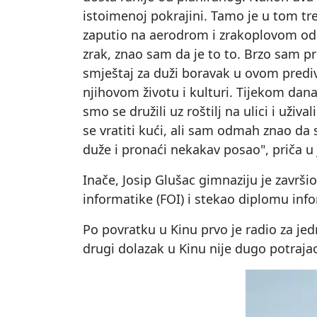
istoimenoj pokrajini. Tamo je u tom tre
zaputio na aerodrom i zrakoplovom odle
zrak, znao sam da je to to. Brzo sam 
smještaj za duži boravak u ovom prediv
njihovom životu i kulturi. Tijekom dan
smo se družili uz roštilj na ulici i uži
se vratiti kući, ali sam odmah znao da 
duže i pronaći nekakav posao", priča u
Inače, Josip Glušac gimnaziju je završi
informatike (FOI) i stekao diplomu inf
Po povratku u Kinu prvo je radio za j
drugi dolazak u Kinu nije dugo potraja