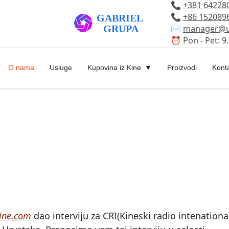
📞
+381 64228
📞
+86 152089
✉️
manager@u
⏰ Pon - Pet: 9.
O nama
Usluge
Kupovina iz Kine
Proizvodi
Kont
ine.com
dao interviju za CRI(Kineski radio intenation