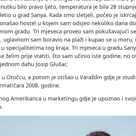
nutku bilo pravo ljeto, temperatura je bila 28 stupn
tio u grad Sanya. Kada smo sletjeli, počeo je iskrca
pronašao hostel u kojem sam odsjeo nekoliko dana do
nom gradu. Tri mjeseca proveo sam pokušavajući se dr
a, uglavnom sam boravio na plaži i kupao se u moru, 
vali u specijalitetima tog kraja. Tri mjeseca u gradu Sa
se želim prije vratiti, što sam učinio iste godine, no
 jednom dahu Josip Glušac.
o u Otočcu, a potom je otišao u Varaždin gdje je studi
ormatičara 2008. godine.
ednog Amerikanca u marketingu gdje je upoznao i svo
o.