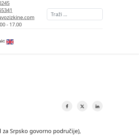
0245
65341
Pretraži
vozizkine.com
00 - 17.00
Izaberite vaš jezik
akt
al za Srpsko govorno područije),