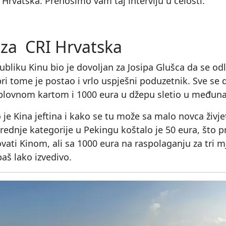
 Hrvatska. Prenosimo vam taj interviju u celosti.
a za CRI Hrvatska
liku Kinu bio je dovoljan za Josipa Glušca da se odluči
ri tome je postao i vrlo uspješni poduzetnik. Sve se d
oplovnom kartom i 1000 eura u džepu sletio u međun
 je Kina jeftina i kako se tu može sa malo novca živjet
dnje kategorije u Pekingu koštalo je 50 eura, što priz
ovati Kinom, ali sa 1000 eura na raspolaganju za tri m
baš lako izvedivo.