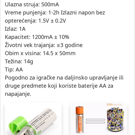
Ulazna struja: 500mA
Vreme punjenja: 1-2h Izlazni napon bez
opterećenja: 1.5V ± 0.2V
Izlaz: 1A
Kapacitet: 1200mA ± 10%
Životni vek trajanja: ≥3 godine
Obim x visina: 14.5 x 50mm
Težina: 14g
Tip: AA
Pogodno za igračke na daljinsko upravljanje ili
druge predmete koji koriste baterije AA za
napajanje.