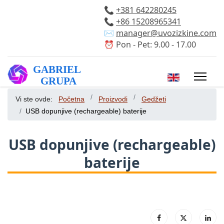
📞
+381 642280245
📞
+86 15208965341
✉️
manager@uvozizkine.com
⏰ Pon - Pet: 9.00 - 17.00
Izaberite vaš 
Vi ste ovde:
Početna
Proizvodi
Gedžeti
USB dopunjive (rechargeable) baterije
USB dopunjive (rechargeable)
baterije