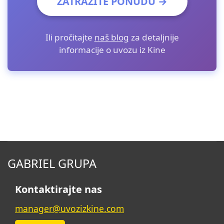
ZATRAŽITE PONUDU →
Ili pročitajte
naš blog
za detaljnije
informacije o uvozu iz Kine
GABRIEL GRUPA
Kontaktirajte nas
manager@uvozizkine.com