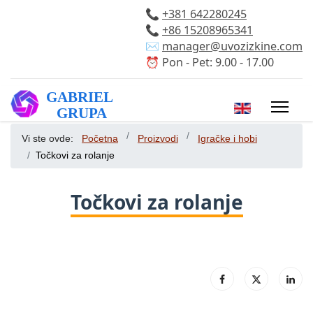
📞
+381 642280245
📞
+86 15208965341
✉️
manager@uvozizkine.com
⏰ Pon - Pet: 9.00 - 17.00
Izaberite vaš 
Vi ste ovde:
Početna
Proizvodi
Igračke i hobi
Točkovi za rolanje
Točkovi za rolanje