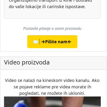
Organizujemo transport iz Kine i dostavu
do vaše lokacije ili carinske ispostave.
Postavite pitanje o ovom proizvodu
→
←
✉️
Pišite nam
Video proizvoda
Video se nalazi na kineskom video kanalu. Ako
se pojave reklame pre videa morate ih
pogledati, ne možete ih ukloniti.