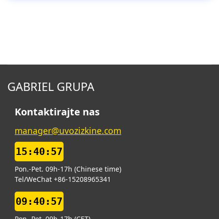
GABRIEL GRUPA
Kontaktirajte nas
manager@uvozizkine.com
15:40:58
Pon.-Pet. 09h-17h (Chinese time)
Tel/WeChat +86-15208965341
09:40:58
Pon.-Pet. 09h-17h (CET)