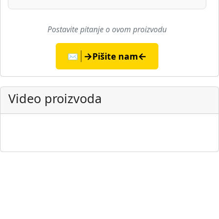
Postavite pitanje o ovom proizvodu
→
←
✉️
Pišite nam
Video proizvoda
▶