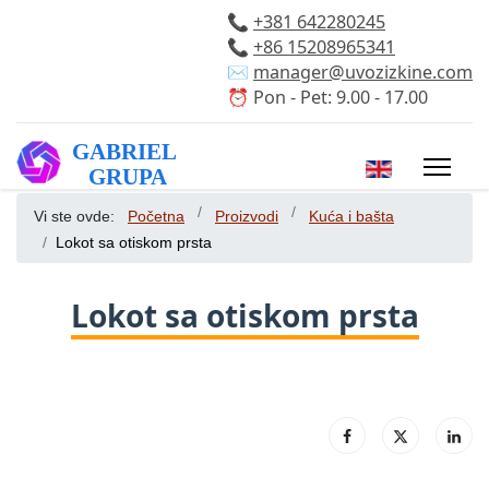
📞
+381 642280245
📞
+86 15208965341
✉️
manager@uvozizkine.com
⏰ Pon - Pet: 9.00 - 17.00
Izaberite vaš 
Vi ste ovde:
Početna
Proizvodi
Kuća i bašta
Lokot sa otiskom prsta
Lokot sa otiskom prsta