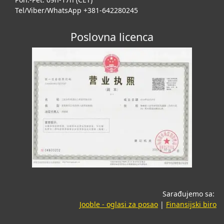
Tel/Viber/WhatsApp +381-642280245
Poslovna licenca
Sarađujemo sa:
(opens in a new tab
(o
Jooble - oglasi za posao
|
Finansijski biro