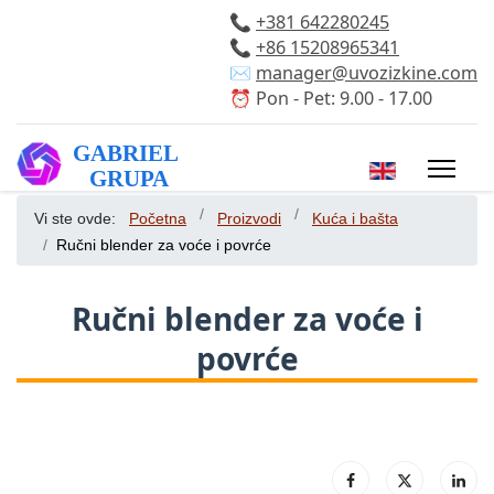
📞
+381 642280245
📞
+86 15208965341
✉️
manager@uvozizkine.com
⏰ Pon - Pet: 9.00 - 17.00
Izaberite vaš 
Vi ste ovde:
Početna
Proizvodi
Kuća i bašta
Ručni blender za voće i povrće
Ručni blender za voće i
povrće