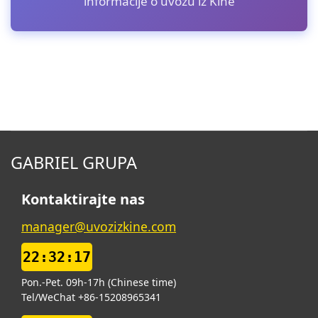
informacije o uvozu iz Kine
GABRIEL GRUPA
Kontaktirajte nas
manager@uvozizkine.com
22:32:18
Pon.-Pet. 09h-17h (Chinese time)
Tel/WeChat +86-15208965341