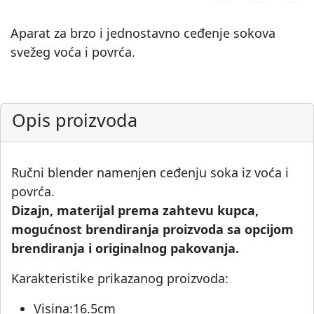
Aparat za brzo i jednostavno ceđenje sokova
svežeg voća i povrća.
Opis proizvoda
Ručni blender namenjen ceđenju soka iz voća i
povrća.
Dizajn, materijal prema zahtevu kupca,
mogućnost brendiranja proizvoda sa opcijom
brendiranja i originalnog pakovanja.
Karakteristike prikazanog proizvoda:
Visina:16.5cm