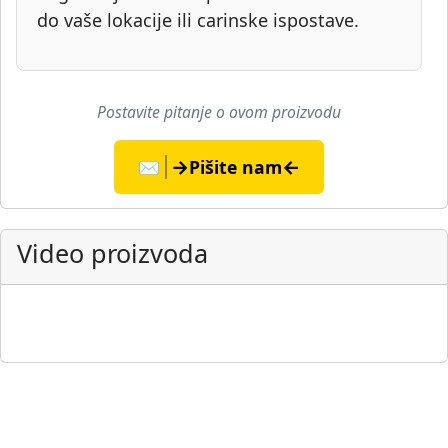
do vaše lokacije ili carinske ispostave.
Postavite pitanje o ovom proizvodu
→
←
✉️
Pišite nam
Video proizvoda
▶