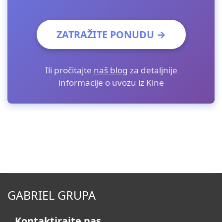
ZATRAŽITE PONUDU →
Ili pročitajte
naš blog
za detaljnije
informacije o uvozu iz Kine
GABRIEL GRUPA
Kontaktirajte nas