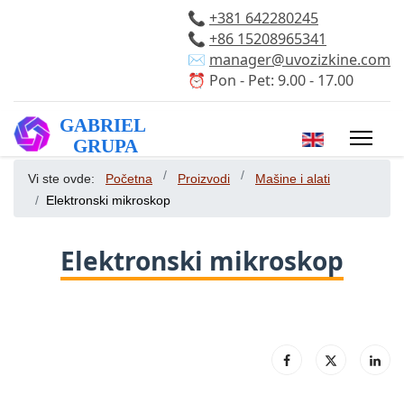
📞
+381 642280245
📞
+86 15208965341
✉️
manager@uvozizkine.com
⏰ Pon - Pet: 9.00 - 17.00
Izaberite vaš 
Vi ste ovde:
Početna
Proizvodi
Mašine i alati
Elektronski mikroskop
Elektronski mikroskop