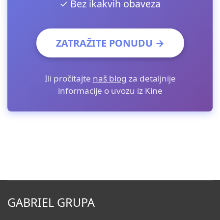
✓ Bez ikakvih obaveza
ZATRAŽITE PONUDU →
Ili pročitajte
naš blog
za detaljnije
informacije o uvozu iz Kine
GABRIEL GRUPA