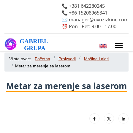
📞
+381 642280245
📞
+86 15208965341
✉️
manager@uvozizkine.com
⏰ Pon - Pet: 9.00 - 17.00
Izaberite vaš 
Vi ste ovde:
Početna
Proizvodi
Mašine i alati
Metar za merenje sa laserom
Metar za merenje sa laserom