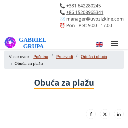
📞
+381 642280245
📞
+86 15208965341
✉️
manager@uvozizkine.com
⏰ Pon - Pet: 9.00 - 17.00
Izaberite vaš 
Vi ste ovde:
Početna
Proizvodi
Odeća i obuća
Obuća za plažu
Obuća za plažu