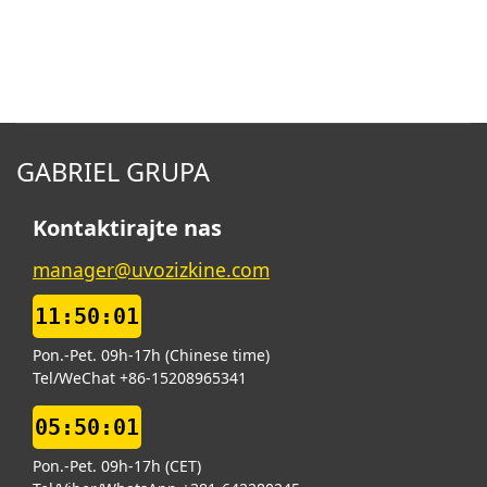
GABRIEL GRUPA
Kontaktirajte nas
manager@uvozizkine.com
11:50:01
Pon.-Pet. 09h-17h (Chinese time)
Tel/WeChat +86-15208965341
05:50:01
Pon.-Pet. 09h-17h (CET)