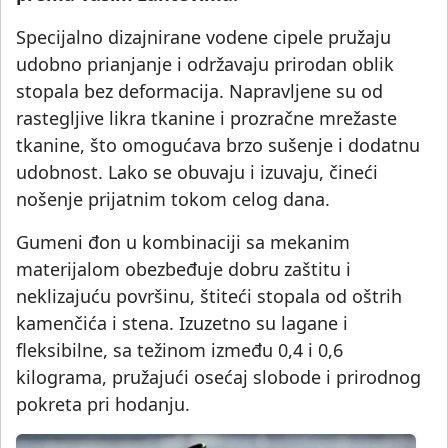
Specijalno dizajnirane vodene cipele pružaju
udobno prianjanje i održavaju prirodan oblik
stopala bez deformacija. Napravljene su od
rastegljive likra tkanine i prozračne mrežaste
tkanine, što omogućava brzo sušenje i dodatnu
udobnost. Lako se obuvaju i izuvaju, čineći
nošenje prijatnim tokom celog dana.
Gumeni đon u kombinaciji sa mekanim
materijalom obezbeđuje dobru zaštitu i
neklizajuću površinu, štiteći stopala od oštrih
kamenčića i stena. Izuzetno su lagane i
fleksibilne, sa težinom između 0,4 i 0,6
kilograma, pružajući osećaj slobode i prirodnog
pokreta pri hodanju.