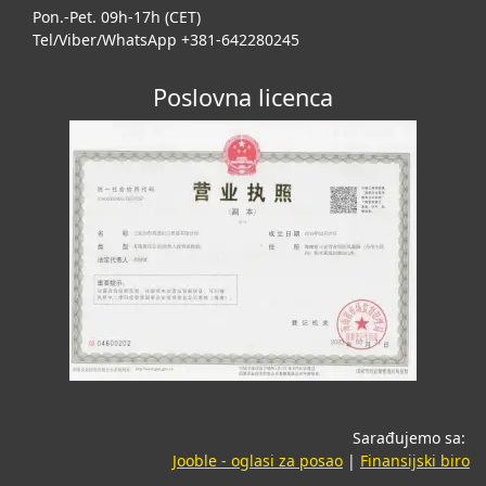
Pon.-Pet. 09h-17h (CET)
Tel/Viber/WhatsApp +381-642280245
Poslovna licenca
Sarađujemo sa:
(opens in a new tab
(o
Jooble - oglasi za posao
|
Finansijski biro