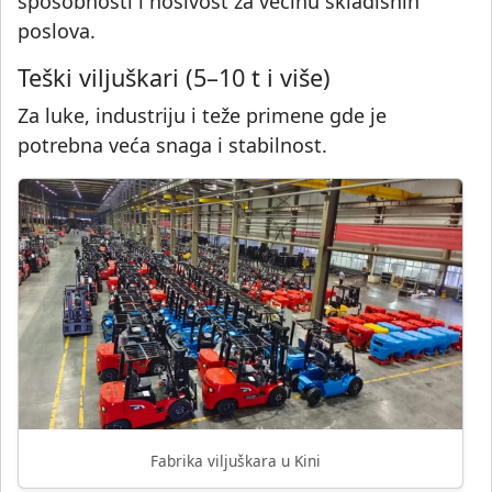
sposobnosti i nosivost za većinu skladišnih
poslova.
Teški viljuškari (5–10 t i više)
Za luke, industriju i teže primene gde je
potrebna veća snaga i stabilnost.
Fabrika viljuškara u Kini