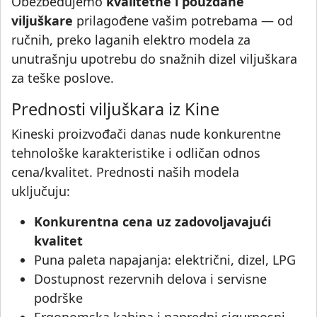
Obezbeđujemo
kvalitetne i pouzdane
viljuškare
prilagođene vašim potrebama — od
ručnih, preko laganih elektro modela za
unutrašnju upotrebu do snažnih dizel viljuškara
za teške poslove.
Prednosti viljuškara iz Kine
Kineski proizvođači danas nude konkurentne
tehnološke karakteristike i odličan odnos
cena/kvalitet. Prednosti naših modela
uključuju:
Konkurentna cena uz zadovoljavajući
kvalitet
Puna paleta napajanja: električni, dizel, LPG
Dostupnost rezervnih delova i servisne
podrške