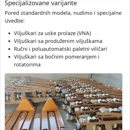
Specijalizovane varijante
Pored standardnih modela, nudimo i specijalne
izvedbe:
Viljuškari za uske prolaze (VNA)
Viljuškari sa produženim viljuškama
Ručni i poluautomatski paletni viličari
Viljuškari sa bočnim pomeranjem i
rotatorima