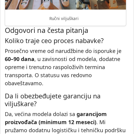
Ručni viljuškari
Odgovori na česta pitanja
Koliko traje ceo proces nabavke?
Prosečno vreme od narudžbine do isporuke je
60–90 dana
, u zavisnosti od modela, dodatne
opreme i trenutno raspoloživih termina
transporta. O statusu vas redovno
obaveštavamo.
Da li obezbeđujete garanciju na
viljuškare?
Da, većina modela dolazi sa
garancijom
proizvođača (minimum 12 meseci)
. Mi
pružamo dodatnu logističku i tehničku podršku