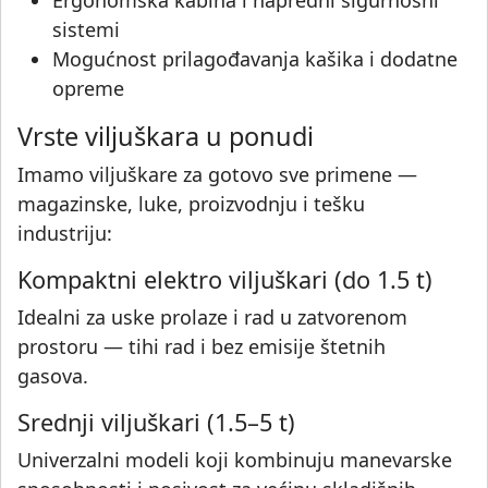
Ergonomska kabina i napredni sigurnosni
sistemi
Mogućnost prilagođavanja kašika i dodatne
opreme
Vrste viljuškara u ponudi
Imamo viljuškare za gotovo sve primene —
magazinske, luke, proizvodnju i tešku
industriju:
Kompaktni elektro viljuškari (do 1.5 t)
Idealni za uske prolaze i rad u zatvorenom
prostoru — tihi rad i bez emisije štetnih
gasova.
Srednji viljuškari (1.5–5 t)
Univerzalni modeli koji kombinuju manevarske