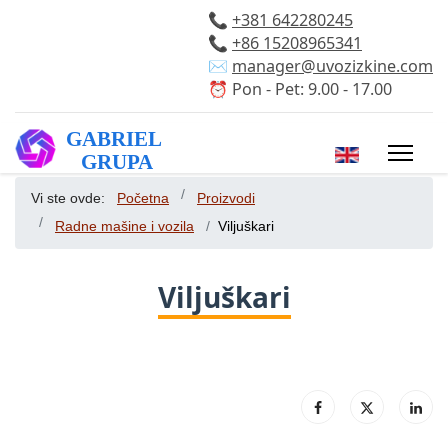
📞
+381 642280245
📞
+86 15208965341
✉️
manager@uvozizkine.com
⏰ Pon - Pet: 9.00 - 17.00
Izaberite vaš 
Vi ste ovde:
Početna
Proizvodi
Radne mašine i vozila
Viljuškari
Viljuškari