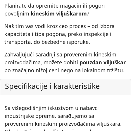
Planirate da opremite magacin ili pogon
povoljnim
kineskim viljuškarom
?
Naš tim vas vodi kroz ceo proces – od izbora
kapaciteta i tipa pogona, preko inspekcije i
transporta, do bezbedne isporuke.
Zahvaljujući saradnji sa proverenim kineskim
proizvođačima, možete dobiti
pouzdan viljuškar
po značajno nižoj ceni nego na lokalnom tržištu.
Specifikacije i karakteristike
Sa višegodišnjim iskustvom u nabavci
industrijske opreme, sarađujemo sa
proverenim kineskim proizvođačima viljuškara.