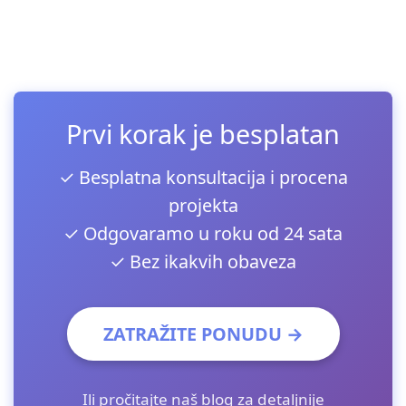
Prvi korak je besplatan
✓ Besplatna konsultacija i procena
projekta
✓ Odgovaramo u roku od 24 sata
✓ Bez ikakvih obaveza
ZATRAŽITE PONUDU →
Ili pročitajte
naš blog
za detaljnije