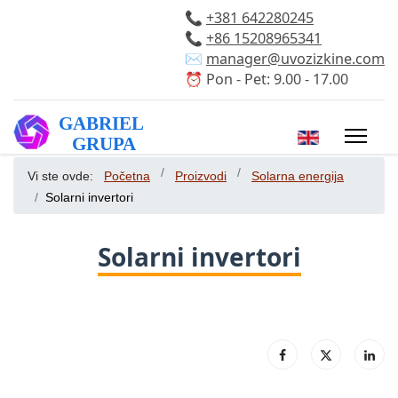
📞
+381 642280245
📞
+86 15208965341
✉️
manager@uvozizkine.com
⏰ Pon - Pet: 9.00 - 17.00
Izaberite vaš 
Vi ste ovde:
Početna
Proizvodi
Solarna energija
Solarni invertori
Solarni invertori