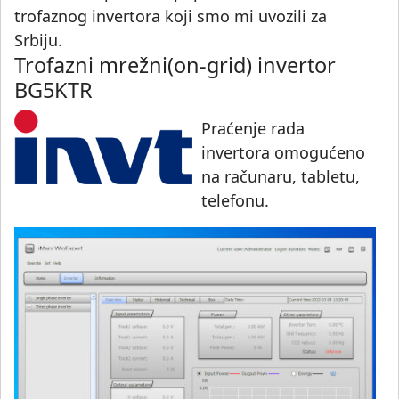
trofaznog invertora koji smo mi uvozili za
Srbiju.
Trofazni mrežni(on-grid) invertor
BG5KTR
Praćenje rada
invertora omogućeno
na računaru, tabletu,
telefonu.