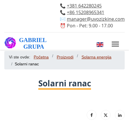
📞
+381 642280245
📞
+86 15208965341
✉️
manager@uvozizkine.com
⏰ Pon - Pet: 9.00 - 17.00
Izaberite vaš 
Vi ste ovde:
Početna
Proizvodi
Solarna energija
Solarni ranac
Solarni ranac