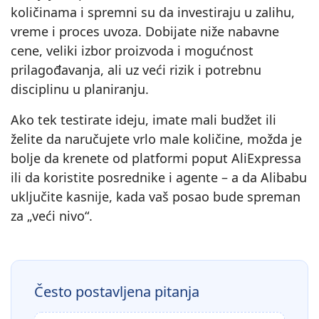
količinama i spremni su da investiraju u zalihu,
vreme i proces uvoza. Dobijate niže nabavne
cene, veliki izbor proizvoda i mogućnost
prilagođavanja, ali uz veći rizik i potrebnu
disciplinu u planiranju.
Ako tek testirate ideju, imate mali budžet ili
želite da naručujete vrlo male količine, možda je
bolje da krenete od platformi poput AliExpressa
ili da koristite posrednike i agente – a da Alibabu
uključite kasnije, kada vaš posao bude spreman
za „veći nivo“.
Često postavljena pitanja