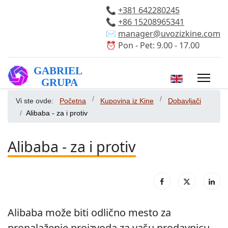
📞
+381 642280245
📞
+86 15208965341
✉️
manager@uvozizkine.com
⏰ Pon - Pet: 9.00 - 17.00
Izaberite vaš 
Vi ste ovde:
Početna
Kupovina iz Kine
Dobavljači
Alibaba - za i protiv
Alibaba - za i protiv
Alibaba može biti odlično mesto za
pronalaženje proizvoda za vašu prodavnicu,