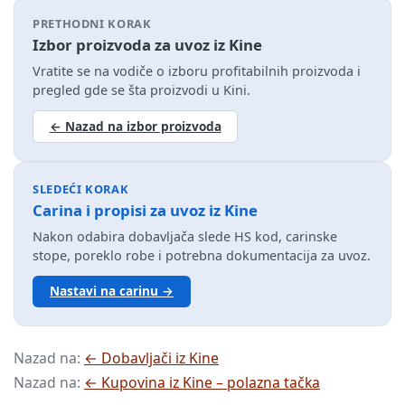
PRETHODNI KORAK
Izbor proizvoda za uvoz iz Kine
Vratite se na vodiče o izboru profitabilnih proizvoda i
pregled gde se šta proizvodi u Kini.
← Nazad na izbor proizvoda
SLEDEĆI KORAK
Carina i propisi za uvoz iz Kine
Nakon odabira dobavljača slede HS kod, carinske
stope, poreklo robe i potrebna dokumentacija za uvoz.
Nastavi na carinu →
Nazad na:
← Dobavljači iz Kine
Nazad na:
← Kupovina iz Kine – polazna tačka