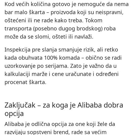
Kod većih količina gotovo je nemoguće da nema
bar malo škarta – proizvoda koji su neispravni,
oštećeni ili ne rade kako treba. Tokom
transporta (posebno dugog brodskog) roba
može da se slomi, ošteti ili navlaži.
Inspekcija pre slanja smanjuje rizik, ali retko
kada obuhvata 100% komada – obično se radi
uzorkovanje po serijama. Zato je važno da u
kalkulaciji marže i cene uračunate i određeni
procenat škarta.
Zaključak – za koga je Alibaba dobra
opcija
Alibaba je odlična opcija za one koji žele da
razvijaju sopstveni brend, rade sa većim