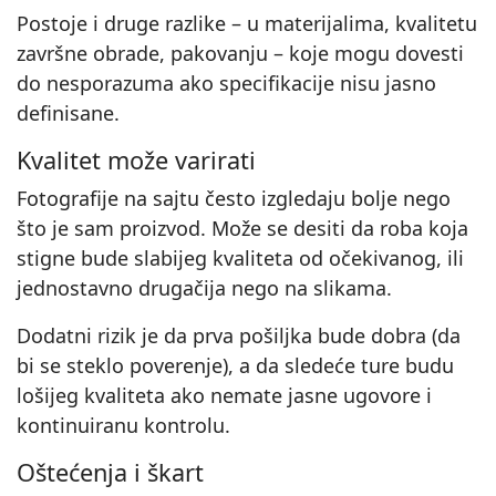
Postoje i druge razlike – u materijalima, kvalitetu
završne obrade, pakovanju – koje mogu dovesti
do nesporazuma ako specifikacije nisu jasno
definisane.
Kvalitet može varirati
Fotografije na sajtu često izgledaju bolje nego
što je sam proizvod. Može se desiti da roba koja
stigne bude slabijeg kvaliteta od očekivanog, ili
jednostavno drugačija nego na slikama.
Dodatni rizik je da prva pošiljka bude dobra (da
bi se steklo poverenje), a da sledeće ture budu
lošijeg kvaliteta ako nemate jasne ugovore i
kontinuiranu kontrolu.
Oštećenja i škart