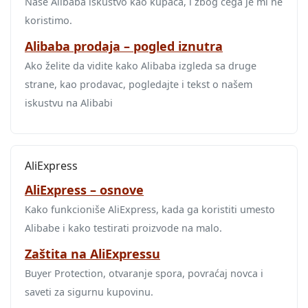
Naše Alibaba iskustvo kao kupaca, i zbog čega je mi ne
koristimo.
Alibaba prodaja – pogled iznutra
Ako želite da vidite kako Alibaba izgleda sa druge
strane, kao prodavac, pogledajte i tekst o našem
iskustvu na Alibabi
AliExpress
AliExpress – osnove
Kako funkcioniše AliExpress, kada ga koristiti umesto
Alibabe i kako testirati proizvode na malo.
Zaštita na AliExpressu
Buyer Protection, otvaranje spora, povraćaj novca i
saveti za sigurnu kupovinu.