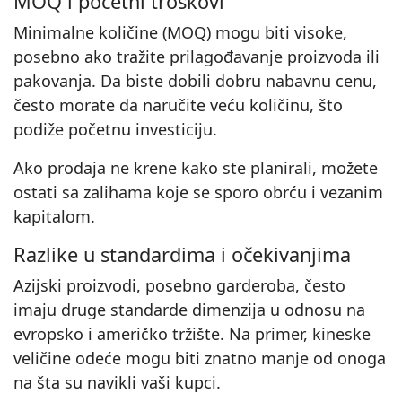
MOQ i početni troškovi
Minimalne količine (MOQ) mogu biti visoke,
posebno ako tražite prilagođavanje proizvoda ili
pakovanja. Da biste dobili dobru nabavnu cenu,
često morate da naručite veću količinu, što
podiže početnu investiciju.
Ako prodaja ne krene kako ste planirali, možete
ostati sa zalihama koje se sporo obrću i vezanim
kapitalom.
Razlike u standardima i očekivanjima
Azijski proizvodi, posebno garderoba, često
imaju druge standarde dimenzija u odnosu na
evropsko i američko tržište. Na primer, kineske
veličine odeće mogu biti znatno manje od onoga
na šta su navikli vaši kupci.