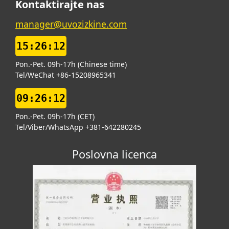
Kontaktirajte nas
manager@uvozizkine.com
15:26:12
Pon.-Pet. 09h-17h (Chinese time)
Tel/WeChat +86-15208965341
09:26:12
Pon.-Pet. 09h-17h (CET)
Tel/Viber/WhatsApp +381-642280245
Poslovna licenca