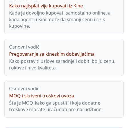
Kako najisplativije kupovati iz Kine
Kada je dovoljno kupovati samostalno online, a
kada agent u Kini može da smanji cenu i rizik
kupovine.
Osnovni vodič
Pregovaranje sa kineskim dobavljačima
Kako postaviti uslove saradnje i dobiti bolju cenu,
rokove i nivo kvaliteta.
Osnovni vodič
MOQ i skriveni troškovi uvoza
Šta je MOQ, kako ga spustiti i koje dodatne
troškove morate uračunati pre narudžbine.