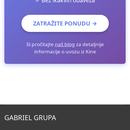
✓ Bez ikakvih obaveza
ZATRAŽITE PONUDU →
Ili pročitajte
naš blog
za detaljnije
informacije o uvozu iz Kine
GABRIEL GRUPA