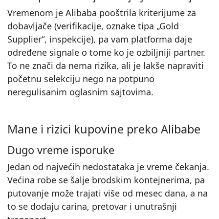
Vremenom je Alibaba pooštrila kriterijume za
dobavljače (verifikacije, oznake tipa „Gold
Supplier“, inspekcije), pa vam platforma daje
određene signale o tome ko je ozbiljniji partner.
To ne znači da nema rizika, ali je lakše napraviti
početnu selekciju nego na potpuno
neregulisanim oglasnim sajtovima.
Mane i rizici kupovine preko Alibabe
Dugo vreme isporuke
Jedan od najvećih nedostataka je vreme čekanja.
Većina robe se šalje brodskim kontejnerima, pa
putovanje može trajati više od mesec dana, a na
to se dodaju carina, pretovar i unutrašnji