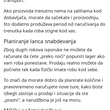
transport.
Ako proizvoda trenutno nema na zalihama kod
dobavljača, morate da sačekate i proizvodnju,
što dodatno produžava period od naručivanja do
trenutka kada roba stigne kod vas.
Planiranje lanca snabdevanja
Zbog dugih rokova isporuke ne možete da
računate da ćete „preko noći“ popuniti lager ako
vam roba ponestane. Prodaju realno možete da
počnete tek kada fizički imate robu kod sebe.
To znači da morate dobro da planirate količine i
pravovremeno naručujete nove ture, kako biste
izbegli zastoje u prodaji i situacije da ste
„prazni“, a narudžbina je još na moru.