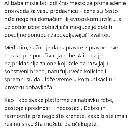
Alibaba može biti odlično mesto za pronalaženje
proizvoda za vašu prodavnicu – cene su često
niže nego na domaćem ili evropskom tržištu, a
uz dobar izbor dobavljača moguće je dobiti
povoljne ponude i zadovoljavajući kvalitet.
Međutim, važno je da napravite ispravne prve
korake pre poručivanja robe. Alibaba je
najprikladnija za one koji žele da razvijaju
sopstveni brend, naručuju veće količine i
spremni su da ulože vreme u komunikaciju i
proveru dobavljača.
Kao i kod svake platforme za nabavku robe,
postoje i prednosti i nedostaci. Dobro ih
razmotrite pre nego što krenete, kako biste imali
realnu sliku šta možete da očekujete.