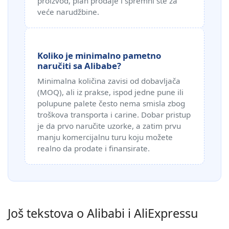
proizvod, plan prodaje i spremni ste za
veće narudžbine.
Koliko je minimalno pametno
naručiti sa Alibabe?
Minimalna količina zavisi od dobavljača
(MOQ), ali iz prakse, ispod jedne pune ili
polupune palete često nema smisla zbog
troškova transporta i carine. Dobar pristup
je da prvo naručite uzorke, a zatim prvu
manju komercijalnu turu koju možete
realno da prodate i finansirate.
Još tekstova o Alibabi i AliExpressu