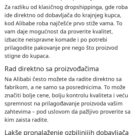
Za razliku od klasičnog dropshippinga, gde roba
ide direktno od dobavljača do krajnjeg kupca,
kod Alibabe roba najčešće prvo stiže vama. To
vam daje mogućnost da proverite kvalitet,
izbacite neispravne komade i po potrebi
prilagodite pakovanje pre nego što proizvod
stigne do kupaca.
Rad direktno sa proizvođačima
Na Alibabi često možete da radite direktno sa
fabrikom, a ne samo sa posrednicima. To može
značiti bolje cene, bolju kontrolu kvaliteta i veću
spremnost na prilagođavanje proizvoda vašim
zahtevima – pod uslovom da pažljivo proverite sa
kim zaista radite.
Lakše pronalaženje ozbiljnijih dobavljača