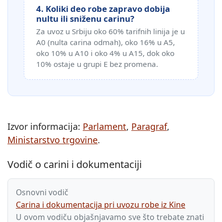
4. Koliki deo robe zapravo dobija
nultu ili sniženu carinu?
Za uvoz u Srbiju oko 60% tarifnih linija je u
A0 (nulta carina odmah), oko 16% u A5,
oko 10% u A10 i oko 4% u A15, dok oko
10% ostaje u grupi E bez promena.
Izvor informacija:
Parlament
,
Paragraf
,
Ministarstvo trgovine
.
Vodič o carini i dokumentaciji
Osnovni vodič
Carina i dokumentacija pri uvozu robe iz Kine
U ovom vodiču objašnjavamo sve što trebate znati