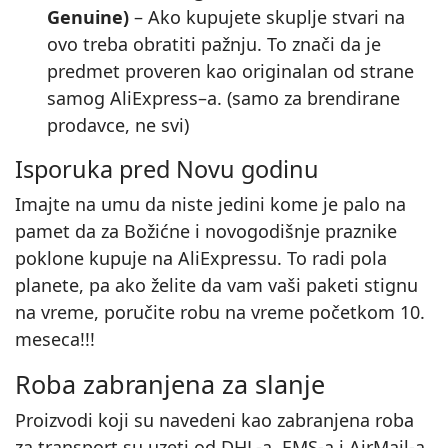
Genuine)
– Ako kupujete skuplje stvari na
ovo treba obratiti pažnju. To znači da je
predmet proveren kao originalan od strane
samog AliExpress–a. (samo za brendirane
prodavce, ne svi)
Isporuka pred Novu godinu
Imajte na umu da niste jedini kome je palo na
pamet da za Božićne i novogodišnje praznike
poklone kupuje na AliExpressu. To radi pola
planete, pa ako želite da vam vaši paketi stignu
na vreme, poručite robu na vreme početkom 10.
meseca!!!
Roba zabranjena za slanje
Proizvodi koji su navedeni kao zabranjena roba
za transport su uzeti od DHL‑a, EMS‑a i AirMail‑a.