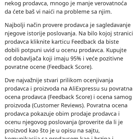
nekog prodavca, mnogo je manje verovatnoća
da ćete baš vi naići na probleme sa njim.
Najbolji način provere prodavca je sagledavanje
njegove istorije poslovanja. Na bilo kojoj stranici
prodavca kliknite karticu Feedback da biste
dobili potpuni uvid u ocenu prodavca. Kupujte
od dobavljača koji imaju 95% i veće pozitivne
povratne ocene (Feedback Score).
Dve najvažnije stvari prilikom ocenjivanja
prodavca i proizvoda na AliExpressu su povratna
ocena prodavca (Feedback Score) i ocena samog
proizvoda (Customer Reviews). Povratna ocena
prodavca pokazuje obim prodaje prodavca i
ocenu njegovog poslovanja (proverite da li je
proizvod kao što je u opisu na sajtu,
komunikacija sa prodavcem kao i brzina i