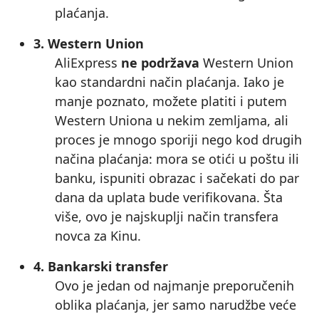
plaćanja.
3. Western Union
AliExpress
ne podržava
Western Union
kao standardni način plaćanja. Iako je
manje poznato, možete platiti i putem
Western Uniona u nekim zemljama, ali
proces je mnogo sporiji nego kod drugih
načina plaćanja: mora se otići u poštu ili
banku, ispuniti obrazac i sačekati do par
dana da uplata bude verifikovana. Šta
više, ovo je najskuplji način transfera
novca za Kinu.
4. Bankarski transfer
Ovo je jedan od najmanje preporučenih
oblika plaćanja, jer samo narudžbe veće