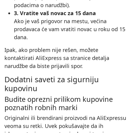
podacima o narudžbi).
3. Vratite vaš novac za 15 dana
Ako je vaš prigovor na mestu, većina
prodavaca će vam vratiti novac u roku od 15
dana.
Ipak, ako problem nije rešen, možete
kontaktirati AliExpress sa stranice detalja
narudžbe da biste prijavili spor.
Dodatni saveti za sigurniju
kupovinu
Budite oprezni prilikom kupovine
poznatih robnih marki
Originalni ili brendirani proizvodi na AliExpressu
veoma su retki. Uvek pokušavajte da ih