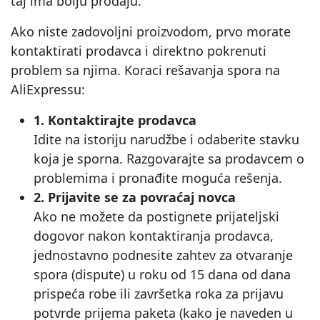
taj ima bolju prodaju.
Ako niste zadovoljni proizvodom, prvo morate
kontaktirati prodavca i direktno pokrenuti
problem sa njima. Koraci rešavanja spora na
AliExpressu:
1. Kontaktirajte prodavca
Idite na istoriju narudžbe i odaberite stavku
koja je sporna. Razgovarajte sa prodavcem o
problemima i pronađite moguća rešenja.
2. Prijavite se za povraćaj novca
Ako ne možete da postignete prijateljski
dogovor nakon kontaktiranja prodavca,
jednostavno podnesite zahtev za otvaranje
spora (dispute) u roku od 15 dana od dana
prispeća robe ili završetka roka za prijavu
potvrde prijema paketa (kako je naveden u