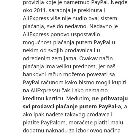
provizija koje je nametnuo PayPal. Negde
oko 2011. saradnja je prekinuta i
AliExpress više nije nudio ovaj sistem
plaćanja, sve do nedavno. Nedavno je
AliExpress ponovo uspostavilo
mogućnost plaćanja putem PayPal u
nekim od svojih prodavnica i u
određenim zemljama. Ovakav način
plaćanja ima veliku prednost, jer naš
bankovni račun možemo povezati sa
PayPal računom kako bismo mogli kupiti
na AliExpressu čak i ako nemamo
kreditnu karticu. Međutim,
ne prihvataju
svi prodavci plaćanje putem PayPal‑a
, a
ako ipak nađete takavog prodavca i
platite PayPalom, moraćete platiti malu
dodatnu naknadu za izbor ovog načina