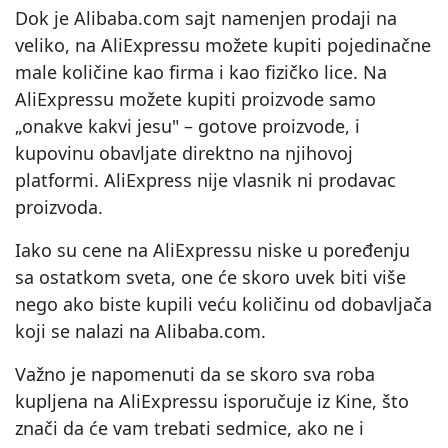
Dok je Alibaba.com sajt namenjen prodaji na
veliko, na AliExpressu možete kupiti pojedinačne
male količine kao firma i kao fizičko lice. Na
AliExpressu možete kupiti proizvode samo
„onakve kakvi jesu" – gotove proizvode, i
kupovinu obavljate direktno na njihovoj
platformi. AliExpress nije vlasnik ni prodavac
proizvoda.
Iako su cene na AliExpressu niske u poređenju
sa ostatkom sveta, one će skoro uvek biti više
nego ako biste kupili veću količinu od dobavljača
koji se nalazi na Alibaba.com.
Važno je napomenuti da se skoro sva roba
kupljena na AliExpressu isporučuje iz Kine, što
znači da će vam trebati sedmice, ako ne i