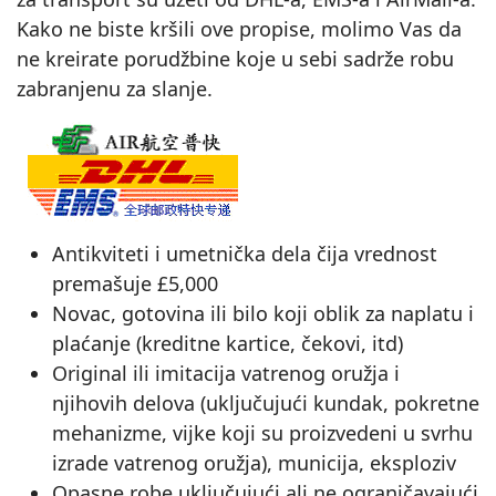
Kako ne biste kršili ove propise, molimo Vas da
ne kreirate porudžbine koje u sebi sadrže robu
zabranjenu za slanje.
Antikviteti i umetnička dela čija vrednost
premašuje £5,000
Novac, gotovina ili bilo koji oblik za naplatu i
plaćanje (kreditne kartice, čekovi, itd)
Original ili imitacija vatrenog oružja i
njihovih delova (uključujući kundak, pokretne
mehanizme, vijke koji su proizvedeni u svrhu
izrade vatrenog oružja), municija, eksploziv
Opasne robe uključujući ali ne ograničavajući