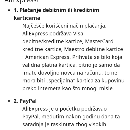
1. Plaćanje debitnim ili kreditnim
karticama
Najčešće korišćeni način plaćanja.
AliExpress podržava Visa
debitne/kreditne kartice, MasterCard
kreditne kartice, Maestro debitne kartice
i American Express. Prihvata se bilo koja
validna platna kartica, bitno je samo da
imate dovoljno novca na računu, to ne
mora biti „specijalna" kartica za kupovinu
preko interneta kao što mnogi misle.
2. PayPal
AliExpress je u početku podržavao
PayPal, međutim nakon godinu dana ta
saradnja je raskinuta zbog visokih