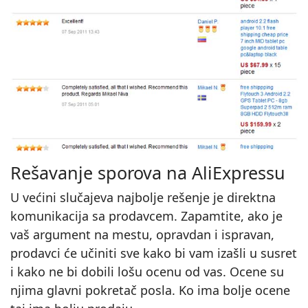
Rešavanje sporova na AliExpressu
U većini slučajeva najbolje rešenje je direktna
komunikacija sa prodavcem. Zapamtite, ako je
vaš argument na mestu, opravdan i ispravan,
prodavci će učiniti sve kako bi vam izašli u susret
i kako ne bi dobili lošu ocenu od vas. Ocene su
njima glavni pokretač posla. Ko ima bolje ocene