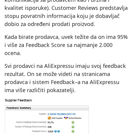
kvalitet isporuke). Customer Reviews predstavlja
stopu povratnih informacija koju je dobavljač
dobio za određeni prodati proizvod.
Kada birate prodavca, uvek težite da on ima 95%
i više za Feedback Score sa najmanje 2.000
ocena.
Svi prodavci na AliExpressu imaju svoj feedback
rezultat. On se može videti na stranicama
prodavca i sistem Feedback–a na AliExpressu
ima više različiti pokazatelji.