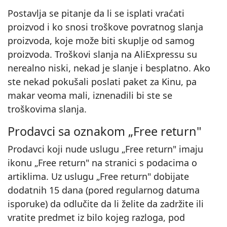
Postavlja se pitanje da li se isplati vraćati
proizvod i ko snosi troškove povratnog slanja
proizvoda, koje može biti skuplje od samog
proizvoda. Troškovi slanja na AliExpressu su
nerealno niski, nekad je slanje i besplatno. Ako
ste nekad pokušali poslati paket za Kinu, pa
makar veoma mali, iznenadili bi ste se
troškovima slanja.
Prodavci sa oznakom „Free return"
Prodavci koji nude uslugu „Free return" imaju
ikonu „Free return" na stranici s podacima o
artiklima. Uz uslugu „Free return" dobijate
dodatnih 15 dana (pored regularnog datuma
isporuke) da odlučite da li želite da zadržite ili
vratite predmet iz bilo kojeg razloga, pod