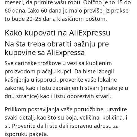
meseci, da primite vašu robu. Obično je to 15 do
60 dana. Iako 60 dana je malo previše, iz prakse
to bude 20–25 dana klasičnom poštom.
Kako kupovati na AliExpressu
Na šta treba obratiti pažnju pre
kupovine sa AliExpressa
Sve carinske troškove u vezi sa kupljenim
proizvodom plaćaju kupci. Da biste izbegli
kašnjenja u isporuci, proverite vaše lokalne
zakone, kao i listu zabranjenih stvari (imate je u
dnu stranice) kao i listu oporezivih stvari.
Prilikom postavljanja vaše porudžbine, utvrdite
svaki detalj, kao što su boja, veličina, količina, i
sl. Proverite da li ste dali ispravnu adresu za
isporuku paketa.