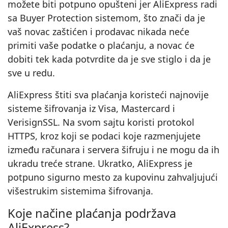
možete biti potpuno opušteni jer AliExpress radi
sa Buyer Protection sistemom, što znači da je
vaš novac zaštićen i prodavac nikada neće
primiti vaše podatke o plaćanju, a novac će
dobiti tek kada potvrdite da je sve stiglo i da je
sve u redu.
AliExpress štiti sva plaćanja koristeći najnovije
sisteme šifrovanja iz Visa, Mastercard i
VerisignSSL. Na svom sajtu koristi protokol
HTTPS, kroz koji se podaci koje razmenjujete
između računara i servera šifruju i ne mogu da ih
ukradu treće strane. Ukratko, AliExpress je
potpuno sigurno mesto za kupovinu zahvaljujući
višestrukim sistemima šifrovanja.
Koje načine plaćanja podržava
AliExpress?