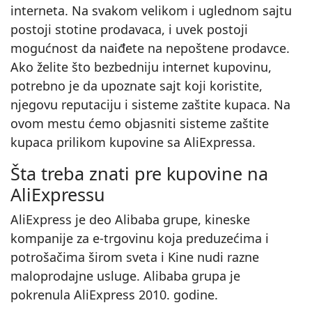
interneta. Na svakom velikom i uglednom sajtu
postoji stotine prodavaca, i uvek postoji
mogućnost da naiđete na nepoštene prodavce.
Ako želite što bezbedniju internet kupovinu,
potrebno je da upoznate sajt koji koristite,
njegovu reputaciju i sisteme zaštite kupaca. Na
ovom mestu ćemo objasniti sisteme zaštite
kupaca prilikom kupovine sa AliExpressa.
Šta treba znati pre kupovine na
AliExpressu
AliExpress je deo Alibaba grupe, kineske
kompanije za e‑trgovinu koja preduzećima i
potrošačima širom sveta i Kine nudi razne
maloprodajne usluge. Alibaba grupa je
pokrenula AliExpress 2010. godine.