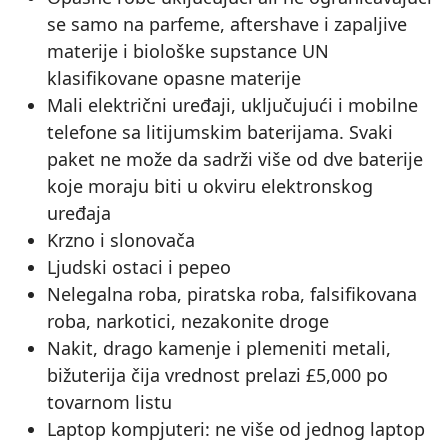
se samo na parfeme, aftershave i zapaljive
materije i biološke supstance UN
klasifikovane opasne materije
Mali električni uređaji, uključujući i mobilne
telefone sa litijumskim baterijama. Svaki
paket ne može da sadrži više od dve baterije
koje moraju biti u okviru elektronskog
uređaja
Krzno i slonovača
Ljudski ostaci i pepeo
Nelegalna roba, piratska roba, falsifikovana
roba, narkotici, nezakonite droge
Nakit, drago kamenje i plemeniti metali,
bižuterija čija vrednost prelazi £5,000 po
tovarnom listu
Laptop kompjuteri: ne više od jednog laptop