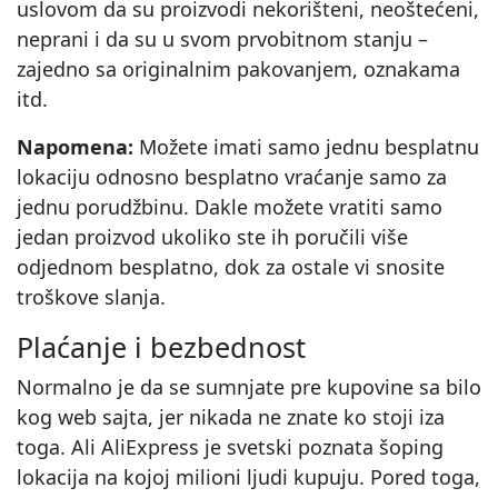
uslovom da su proizvodi nekorišteni, neoštećeni,
neprani i da su u svom prvobitnom stanju –
zajedno sa originalnim pakovanjem, oznakama
itd.
Napomena:
Možete imati samo jednu besplatnu
lokaciju odnosno besplatno vraćanje samo za
jednu porudžbinu. Dakle možete vratiti samo
jedan proizvod ukoliko ste ih poručili više
odjednom besplatno, dok za ostale vi snosite
troškove slanja.
Plaćanje i bezbednost
Normalno je da se sumnjate pre kupovine sa bilo
kog web sajta, jer nikada ne znate ko stoji iza
toga. Ali AliExpress je svetski poznata šoping
lokacija na kojoj milioni ljudi kupuju. Pored toga,