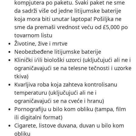
kompjutera po paketu. Svaki paket ne sme
da sadrži više od jedne litijumske baterije
koja mora biti unutar laptopa! Pošiljka ne
sme da premaši vrednost veću od £5,000 po
tovarnom listu
Životine, žive i mrtve
Neobezbeđene litijumske baterije
Klinički i/ili biološki uzorci (uključujući ali ne i
ograničavajući se na telesne tečnosti i uzorke
tkiva)
Kvarljiva roba koja zahteva kontrolisanu
temperaturu (uključujući ali ne i
ograničavajući se na cveće i hranu)
Pornografiju u bilo kom obliku (tampa, film
ili digitalni format)
Cigarete, listove duvana, duvan u bilo kom
obliku