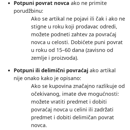
Potpuni povrat novca
ako ne primite
porudžbinu:
Ako se artikal ne pojavi ili čak i ako ne
stigne u roku koji prodavac odredi,
možete podneti zahtev za povraćaj
novca u celosti. Dobićete puni povrat
u roku od 15–60 dana (zavisno od
zemlje i proizvoda).
Potpuni ili delimični povraćaj
ako artikal
nije onako kako je opisano:
Ako se kupovina značajno razlikuje od
očekivanog, imate dve mogućnosti:
možete vratiti predmet i dobiti
povraćaj novca u celini ili zadržati
predmet i dobiti delimičan povrat
novca.