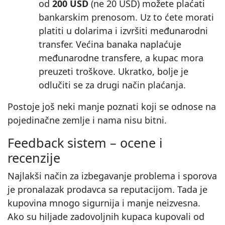
od
200 USD
(ne 20 USD) možete plaćati
bankarskim prenosom. Uz to ćete morati
platiti u dolarima i izvršiti međunarodni
transfer. Većina banaka naplaćuje
međunarodne transfere, a kupac mora
preuzeti troškove. Ukratko, bolje je
odlučiti se za drugi način plaćanja.
Postoje još neki manje poznati koji se odnose na
pojedinačne zemlje i nama nisu bitni.
Feedback sistem – ocene i
recenzije
Najlakši način za izbegavanje problema i sporova
je pronalazak prodavca sa reputacijom. Tada je
kupovina mnogo sigurnija i manje neizvesna.
Ako su hiljade zadovoljnih kupaca kupovali od