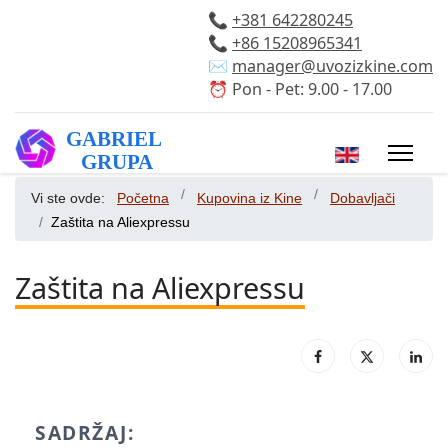
📞
+381 642280245
📞
+86 15208965341
✉️
manager@uvozizkine.com
⏰ Pon - Pet: 9.00 - 17.00
Izaberite vaš 
Vi ste ovde:
Početna
Kupovina iz Kine
Dobavljači
Zaštita na Aliexpressu
Zaštita na Aliexpressu
SADRŽAJ: