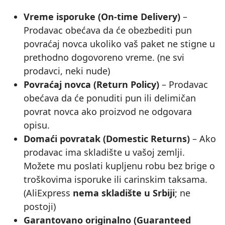
Vreme isporuke (On‑time Delivery)
–
Prodavac obećava da će obezbediti pun
povraćaj novca ukoliko vaš paket ne stigne u
prethodno dogovoreno vreme. (ne svi
prodavci, neki nude)
Povraćaj novca (Return Policy)
– Prodavac
obećava da će ponuditi pun ili delimičan
povrat novca ako proizvod ne odgovara
opisu.
Domaći povratak (Domestic Returns)
– Ako
prodavac ima skladište u vašoj zemlji.
Možete mu poslati kupljenu robu bez brige o
troškovima isporuke ili carinskim taksama.
(AliExpress
nema skladište u Srbiji
; ne
postoji)
Garantovano originalno (Guaranteed