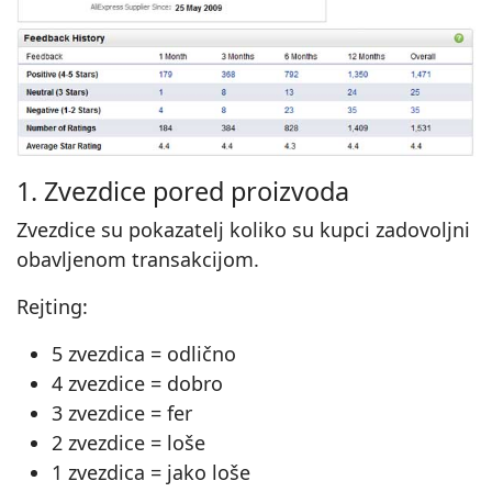
1. Zvezdice pored proizvoda
Zvezdice su pokazatelj koliko su kupci zadovoljni
obavljenom transakcijom.
Rejting:
5 zvezdica = odlično
4 zvezdice = dobro
3 zvezdice = fer
2 zvezdice = loše
1 zvezdica = jako loše