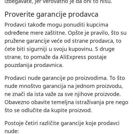
izbegavate, jer verovatno je da oni to nisu.
Proverite garancije prodavca
Prodavci takođe mogu ponuditi kupcima
određene mere zaštitne. Opšte je pravilo, što su
pružene garancije veće od strane prodavca, to
ćete biti sigurniji u svoju kupovinu. S druge
strane, to pomaže da AliExpress postaje
pouzdanija prodavnica.
Prodavci nude garancije po proizvodima. To što
nude mnoštvo garancija na jednom proizvodu,
ne znači da ista važe za sve njihove proizvode.
Obavezno obavite temeljna istraživanja pre nego
što se odlučite da kupite proizvod.
Postoje četiri različite garancije koje prodavci
nude: