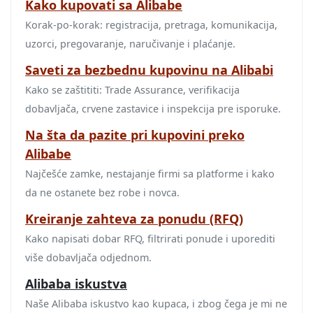
Kako kupovati sa Alibabe
Korak‑po‑korak: registracija, pretraga, komunikacija,
uzorci, pregovaranje, naručivanje i plaćanje.
Saveti za bezbednu kupovinu na Alibabi
Kako se zaštititi: Trade Assurance, verifikacija
dobavljača, crvene zastavice i inspekcija pre isporuke.
Na šta da pazite pri kupovini preko
Alibabe
Najčešće zamke, nestajanje firmi sa platforme i kako
da ne ostanete bez robe i novca.
Kreiranje zahteva za ponudu (RFQ)
Kako napisati dobar RFQ, filtrirati ponude i uporediti
više dobavljača odjednom.
Alibaba iskustva
Naše Alibaba iskustvo kao kupaca, i zbog čega je mi ne