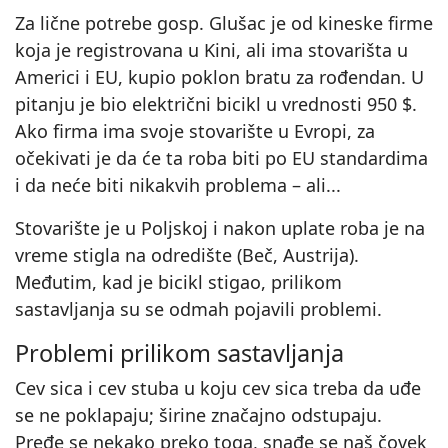
Za lične potrebe gosp. Glušac je od kineske firme
koja je registrovana u Kini, ali ima stovarišta u
Americi i EU, kupio poklon bratu za rođendan. U
pitanju je bio električni bicikl u vrednosti 950 $.
Ako firma ima svoje stovarište u Evropi, za
očekivati je da će ta roba biti po EU standardima
i da neće biti nikakvih problema – ali...
Stovarište je u Poljskoj i nakon uplate roba je na
vreme stigla na odredište (Beč, Austrija).
Međutim, kad je bicikl stigao, prilikom
sastavljanja su se odmah pojavili problemi.
Problemi prilikom sastavljanja
Cev sica i cev stuba u koju cev sica treba da uđe
se ne poklapaju; širine značajno odstupaju.
Pređe se nekako preko toga, snađe se naš čovek