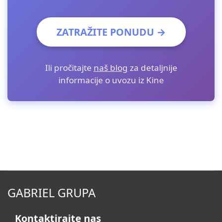
ZATRAŽITE PONUDU →
Ili pročitajte
naš blog
za detaljnije
informacije o uvozu iz Kine
GABRIEL GRUPA
Kontaktirajte nas