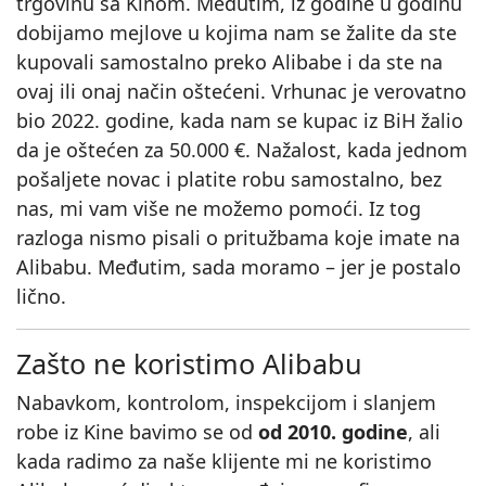
trgovinu sa Kinom. Međutim, iz godine u godinu
dobijamo mejlove u kojima nam se žalite da ste
kupovali samostalno preko Alibabe i da ste na
ovaj ili onaj način oštećeni. Vrhunac je verovatno
bio 2022. godine, kada nam se kupac iz BiH žalio
da je oštećen za 50.000 €. Nažalost, kada jednom
pošaljete novac i platite robu samostalno, bez
nas, mi vam više ne možemo pomoći. Iz tog
razloga nismo pisali o pritužbama koje imate na
Alibabu. Međutim, sada moramo – jer je postalo
lično.
Zašto ne koristimo Alibabu
Nabavkom, kontrolom, inspekcijom i slanjem
robe iz Kine bavimo se od
od 2010. godine
, ali
kada radimo za naše klijente mi ne koristimo