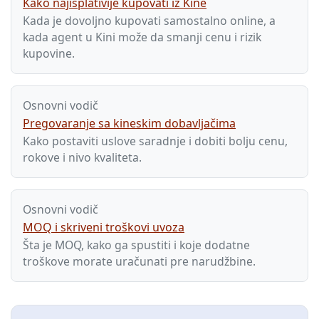
Kako najisplativije kupovati iz Kine
Kada je dovoljno kupovati samostalno online, a
kada agent u Kini može da smanji cenu i rizik
kupovine.
Osnovni vodič
Pregovaranje sa kineskim dobavljačima
Kako postaviti uslove saradnje i dobiti bolju cenu,
rokove i nivo kvaliteta.
Osnovni vodič
MOQ i skriveni troškovi uvoza
Šta je MOQ, kako ga spustiti i koje dodatne
troškove morate uračunati pre narudžbine.