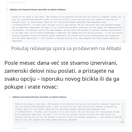
Pokušaj rešavanja spora sa prodavcem na Alibabi
Posle mesec dana već ste stvarno iznervirani,
zamenski delovi nisu poslati, a pristajete na
svaku opciju – isporuku novog bicikla ili da ga
pokupe i vrate novac: