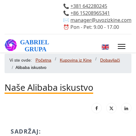
📞
+381 642280245
📞
+86 15208965341
✉️
manager@uvozizkine.com
⏰ Pon - Pet: 9.00 - 17.00
Izaberite vaš 
Vi ste ovde:
Početna
Kupovina iz Kine
Dobavljači
Alibaba iskustvo
Naše Alibaba iskustvo
SADRŽAJ: