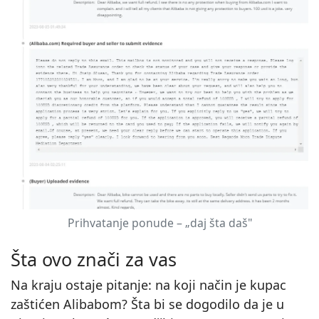
Prihvatanje ponude – „daj šta daš"
Šta ovo znači za vas
Na kraju ostaje pitanje: na koji način je kupac
zaštićen Alibabom? Šta bi se dogodilo da je u