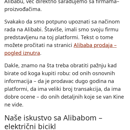
Alibabu, već direktno sarađujemo sa firmama–
proizvođačima.
Svakako da smo potpuno upoznati sa načinom
rada na Alibabi. Štaviše, imali smo svoju firmu
predstavljenu na toj platformi. Tekst o tome
možete pročitati na stranici
Alibaba prodaja –
pogled iznutra
.
Dakle, znamo na šta treba obratiti pažnju kad
birate od koga kupiti robu: od onih osnovnih
informacija – da je prodavac dugo godina na
platformi, da ima veliki broj transakcija, da ima
dobre ocene – do onih detaljnih koje se van Kine
ne vide.
Naše iskustvo sa Alibabom –
električni bicikl