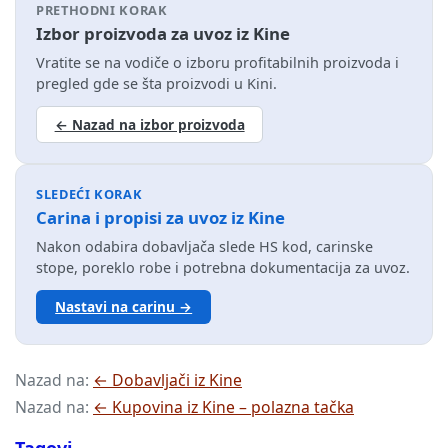
PRETHODNI KORAK
Izbor proizvoda za uvoz iz Kine
Vratite se na vodiče o izboru profitabilnih proizvoda i
pregled gde se šta proizvodi u Kini.
← Nazad na izbor proizvoda
SLEDEĆI KORAK
Carina i propisi za uvoz iz Kine
Nakon odabira dobavljača slede HS kod, carinske
stope, poreklo robe i potrebna dokumentacija za uvoz.
Nastavi na carinu →
Nazad na:
← Dobavljači iz Kine
Nazad na:
← Kupovina iz Kine – polazna tačka