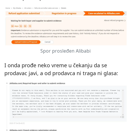
Spor prosleđen Alibabi
I onda prođe neko vreme u čekanju da se
prodavac javi, a od prodavca ni traga ni glasa: