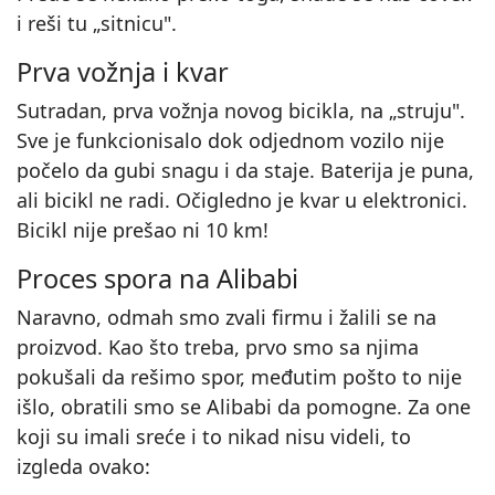
i reši tu „sitnicu".
Prva vožnja i kvar
Sutradan, prva vožnja novog bicikla, na „struju".
Sve je funkcionisalo dok odjednom vozilo nije
počelo da gubi snagu i da staje. Baterija je puna,
ali bicikl ne radi. Očigledno je kvar u elektronici.
Bicikl nije prešao ni 10 km!
Proces spora na Alibabi
Naravno, odmah smo zvali firmu i žalili se na
proizvod. Kao što treba, prvo smo sa njima
pokušali da rešimo spor, međutim pošto to nije
išlo, obratili smo se Alibabi da pomogne. Za one
koji su imali sreće i to nikad nisu videli, to
izgleda ovako: