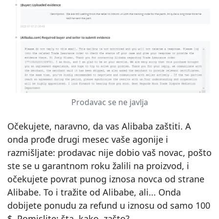
Prodavac se ne javlja
Očekujete, naravno, da vas Alibaba zaštiti. A
onda prođe drugi mesec vaše agonije i
razmišljate: prodavac nije dobio vaš novac, pošto
ste se u garantnom roku žalili na proizvod, i
očekujete povrat punog iznosa novca od strane
Alibabe. To i tražite od Alibabe, ali... Onda
dobijete ponudu za refund u iznosu od samo 100
$. Pomislite: šta, kako, zašto?