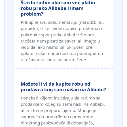
Šta da radim ako sam već platio
robu preko Alibabe i imam
problem?
Prikupite svu dokumentaciju (narudžbinu,
prepiske, slike i video zapise problema) i
pokrenite spor preko Alibabe što pre.
Možete nam pisati za savet, ali imajte u
vidu da, ako nismo bili uključeni pre
uplate, naše mogućnosti da pomognemo
u rešavanju spora su ograničene.
Možete li vi da kupite robu od
prodavca kog sam našao na Alibabi?
Ponekad klijenti insistiraju da radimo sa
prodavcem kojeg su sami našli na Alibabi,
ali mi to ne preporučujemo. Mnogo je
sigurnije da pronađemo i proverimo
direktnog proizvođača ili dobavljača,