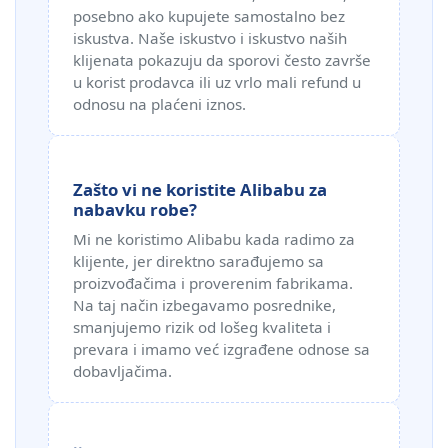
posebno ako kupujete samostalno bez
iskustva. Naše iskustvo i iskustvo naših
klijenata pokazuju da sporovi često završe
u korist prodavca ili uz vrlo mali refund u
odnosu na plaćeni iznos.
Zašto vi ne koristite Alibabu za
nabavku robe?
Mi ne koristimo Alibabu kada radimo za
klijente, jer direktno sarađujemo sa
proizvođačima i proverenim fabrikama.
Na taj način izbegavamo posrednike,
smanjujemo rizik od lošeg kvaliteta i
prevara i imamo već izgrađene odnose sa
dobavljačima.