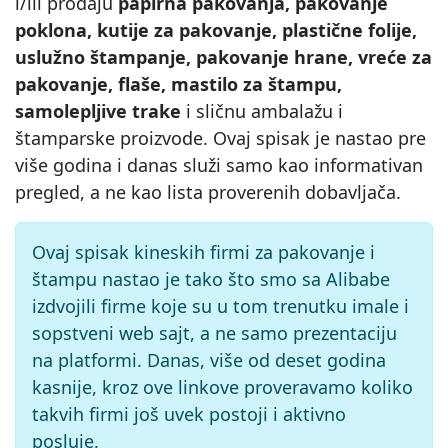
i/ili prodaju
papirna pakovanja, pakovanje
poklona, kutije za pakovanje, plastične folije,
uslužno štampanje, pakovanje hrane, vreće za
pakovanje, flaše, mastilo za štampu,
samolepljive trake
i sličnu ambalažu i
štamparske proizvode. Ovaj spisak je nastao pre
više godina i danas služi samo kao informativan
pregled, a ne kao lista proverenih dobavljača.
Ovaj spisak kineskih firmi za pakovanje i
štampu nastao je tako što smo sa Alibabe
izdvojili firme koje su u tom trenutku imale i
sopstveni web sajt, a ne samo prezentaciju
na platformi. Danas, više od deset godina
kasnije, kroz ove linkove proveravamo koliko
takvih firmi još uvek postoji i aktivno
posluje.