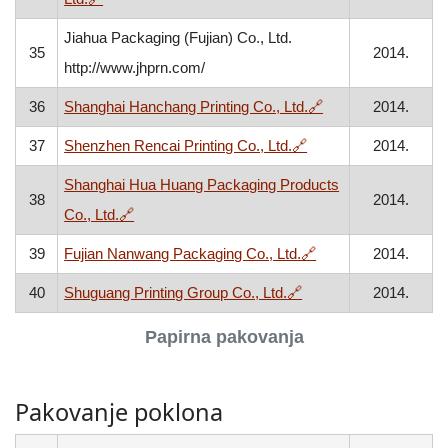
Jiahua Packaging (Fujian) Co., Ltd.
35
2014.
http://www.jhprn.com/
, otvara se u novo
36
Shanghai Hanchang Printing Co., Ltd.
🔗
2014.
, otvara se u novom 
37
Shenzhen Rencai Printing Co., Ltd.
🔗
2014.
Shanghai Hua Huang Packaging Products
38
2014.
, otvara se u novom prozoru
Co., Ltd.
🔗
, otvara se u novom
39
Fujian Nanwang Packaging Co., Ltd.
🔗
2014.
, otvara se u novom p
40
Shuguang Printing Group Co., Ltd.
🔗
2014.
Papirna pakovanja
Pakovanje poklona