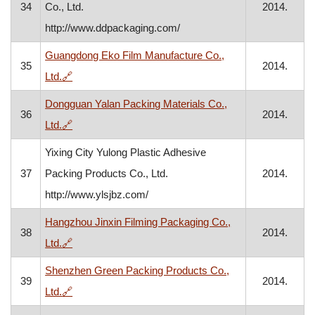
34
Co., Ltd.
2014.
http://www.ddpackaging.com/
Guangdong Eko Film Manufacture Co.,
35
2014.
, otvara se u novom prozoru
Ltd.
🔗
Dongguan Yalan Packing Materials Co.,
36
2014.
, otvara se u novom prozoru
Ltd.
🔗
Yixing City Yulong Plastic Adhesive
37
Packing Products Co., Ltd.
2014.
http://www.ylsjbz.com/
Hangzhou Jinxin Filming Packaging Co.,
38
2014.
, otvara se u novom prozoru
Ltd.
🔗
Shenzhen Green Packing Products Co.,
39
2014.
, otvara se u novom prozoru
Ltd.
🔗