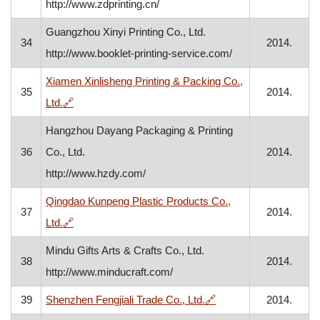
http://www.zdprinting.cn/
Guangzhou Xinyi Printing Co., Ltd.
34
2014.
http://www.booklet-printing-service.com/
Xiamen Xinlisheng Printing & Packing Co.,
35
2014.
, otvara se u novom prozoru
Ltd.
🔗
Hangzhou Dayang Packaging & Printing
36
Co., Ltd.
2014.
http://www.hzdy.com/
Qingdao Kunpeng Plastic Products Co.,
37
2014.
, otvara se u novom prozoru
Ltd.
🔗
Mindu Gifts Arts & Crafts Co., Ltd.
38
2014.
http://www.minducraft.com/
, otvara se u novom p
39
Shenzhen Fengjiali Trade Co., Ltd.
🔗
2014.