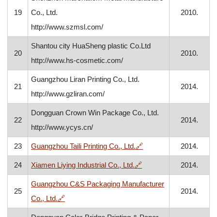
19
Co., Ltd.
2010.
http://www.szmsl.com/
Shantou city HuaSheng plastic Co.Ltd
20
2010.
http://www.hs-cosmetic.com/
Guangzhou Liran Printing Co., Ltd.
21
2014.
http://www.gzliran.com/
Dongguan Crown Win Package Co., Ltd.
22
2014.
http://www.ycys.cn/
, otvara se u novom pr
23
Guangzhou Taili Printing Co., Ltd.
🔗
2014.
, otvara se u novom pr
24
Xiamen Liying Industrial Co., Ltd.
🔗
2014.
Guangzhou C&S Packaging Manufacturer
25
2014.
, otvara se u novom prozoru
Co., Ltd.
🔗