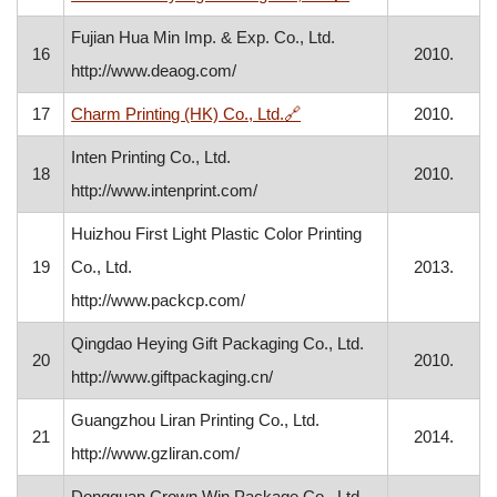
Fujian Hua Min Imp. & Exp. Co., Ltd.
16
2010.
http://www.deaog.com/
, otvara se u novom prozor
17
Charm Printing (HK) Co., Ltd.
🔗
2010.
Inten Printing Co., Ltd.
18
2010.
http://www.intenprint.com/
Huizhou First Light Plastic Color Printing
19
Co., Ltd.
2013.
http://www.packcp.com/
Qingdao Heying Gift Packaging Co., Ltd.
20
2010.
http://www.giftpackaging.cn/
Guangzhou Liran Printing Co., Ltd.
21
2014.
http://www.gzliran.com/
Dongguan Crown Win Package Co., Ltd.