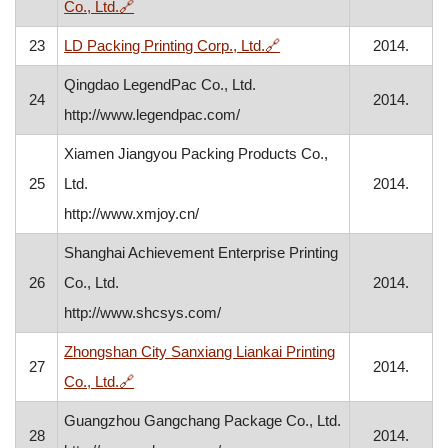
, otvara se u novom prozoru
Co., Ltd.
🔗
, otvara se u novom proz
23
LD Packing Printing Corp., Ltd.
🔗
2014.
Qingdao LegendPac Co., Ltd.
24
2014.
http://www.legendpac.com/
Xiamen Jiangyou Packing Products Co.,
25
Ltd.
2014.
http://www.xmjoy.cn/
Shanghai Achievement Enterprise Printing
26
Co., Ltd.
2014.
http://www.shcsys.com/
Zhongshan City Sanxiang Liankai Printing
27
2014.
, otvara se u novom prozoru
Co., Ltd.
🔗
Guangzhou Gangchang Package Co., Ltd.
28
2014.