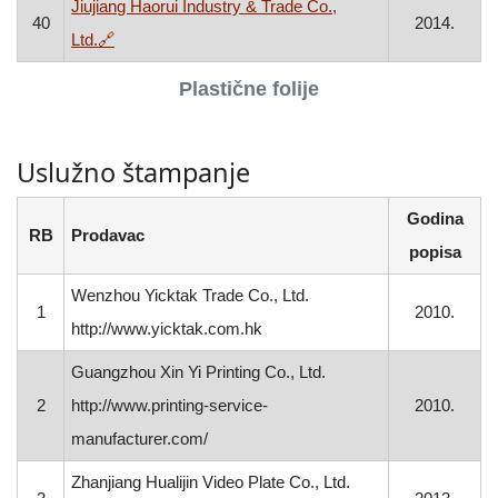
Jiujiang Haorui Industry & Trade Co.,
40
2014.
, otvara se u novom prozoru
Ltd.
🔗
Plastične folije
Uslužno štampanje
Godina
RB
Prodavac
popisa
Wenzhou Yicktak Trade Co., Ltd.
1
2010.
http://www.yicktak.com.hk
Guangzhou Xin Yi Printing Co., Ltd.
2
http://www.printing-service-
2010.
manufacturer.com/
Zhanjiang Hualijin Video Plate Co., Ltd.