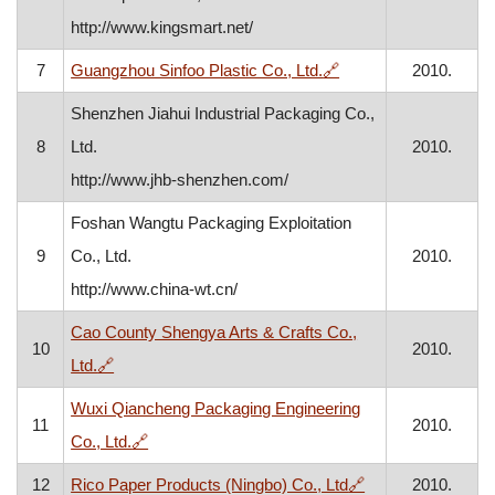
http://www.kingsmart.net/
, otvara se u novom 
7
Guangzhou Sinfoo Plastic Co., Ltd.
🔗
2010.
Shenzhen Jiahui Industrial Packaging Co.,
8
Ltd.
2010.
http://www.jhb-shenzhen.com/
Foshan Wangtu Packaging Exploitation
9
Co., Ltd.
2010.
http://www.china-wt.cn/
Cao County Shengya Arts & Crafts Co.,
10
2010.
, otvara se u novom prozoru
Ltd.
🔗
Wuxi Qiancheng Packaging Engineering
11
2010.
, otvara se u novom prozoru
Co., Ltd.
🔗
, otvara se u nov
12
Rico Paper Products (Ningbo) Co., Ltd
🔗
2010.