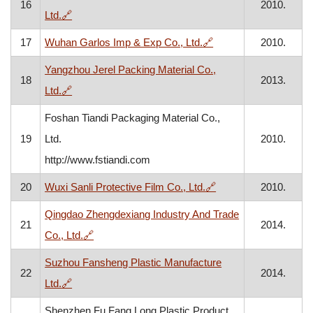
16
2010.
, otvara se u novom prozoru
Ltd.
🔗
, otvara se u novom p
17
Wuhan Garlos Imp & Exp Co., Ltd.
🔗
2010.
Yangzhou Jerel Packing Material Co.,
18
2013.
, otvara se u novom prozoru
Ltd.
🔗
Foshan Tiandi Packaging Material Co.,
19
Ltd.
2010.
http://www.fstiandi.com
, otvara se u novom 
20
Wuxi Sanli Protective Film Co., Ltd.
🔗
2010.
Qingdao Zhengdexiang Industry And Trade
21
2014.
, otvara se u novom prozoru
Co., Ltd.
🔗
Suzhou Fansheng Plastic Manufacture
22
2014.
, otvara se u novom prozoru
Ltd.
🔗
Shenzhen Fu Fang Long Plastic Product