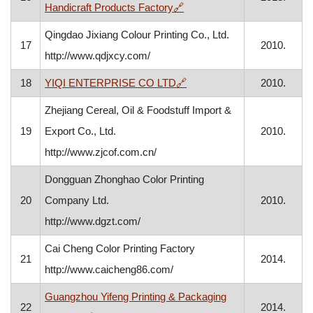
, otvara se u novom prozoru
Handicraft Products Factory
🔗
Qingdao Jixiang Colour Printing Co., Ltd.
17
2010.
http://www.qdjxcy.com/
, otvara se u novom prozor
18
YIQI ENTERPRISE CO LTD
🔗
2010.
Zhejiang Cereal, Oil & Foodstuff Import &
19
Export Co., Ltd.
2010.
http://www.zjcof.com.cn/
Dongguan Zhonghao Color Printing
20
Company Ltd.
2010.
http://www.dgzt.com/
Cai Cheng Color Printing Factory
21
2014.
http://www.caicheng86.com/
Guangzhou Yifeng Printing & Packaging
22
2014.