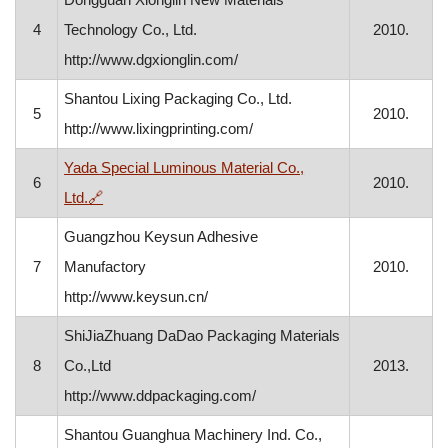
4
Technology Co., Ltd.
2010.
http://www.dgxionglin.com/
Shantou Lixing Packaging Co., Ltd.
5
2010.
http://www.lixingprinting.com/
Yada Special Luminous Material Co.,
6
2010.
, otvara se u novom prozoru
Ltd.
🔗
Guangzhou Keysun Adhesive
7
Manufactory
2010.
http://www.keysun.cn/
ShiJiaZhuang DaDao Packaging Materials
8
Co.,Ltd
2013.
http://www.ddpackaging.com/
Shantou Guanghua Machinery Ind. Co.,