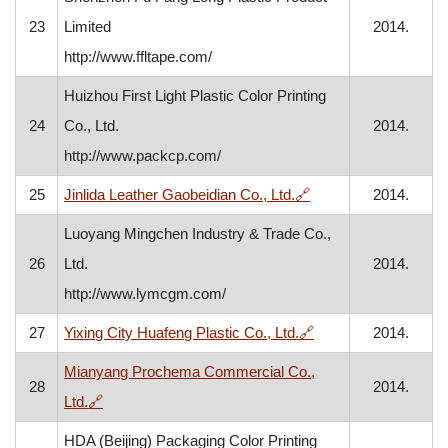
23
Limited
2014.
http://www.ffltape.com/
Huizhou First Light Plastic Color Printing
24
Co., Ltd.
2014.
http://www.packcp.com/
, otvara se u novom 
25
Jinlida Leather Gaobeidian Co., Ltd.
🔗
2014.
Luoyang Mingchen Industry & Trade Co.,
26
Ltd.
2014.
http://www.lymcgm.com/
, otvara se u novom
27
Yixing City Huafeng Plastic Co., Ltd.
🔗
2014.
Mianyang Prochema Commercial Co.,
28
2014.
, otvara se u novom prozoru
Ltd.
🔗
HDA (Beijing) Packaging Color Printing