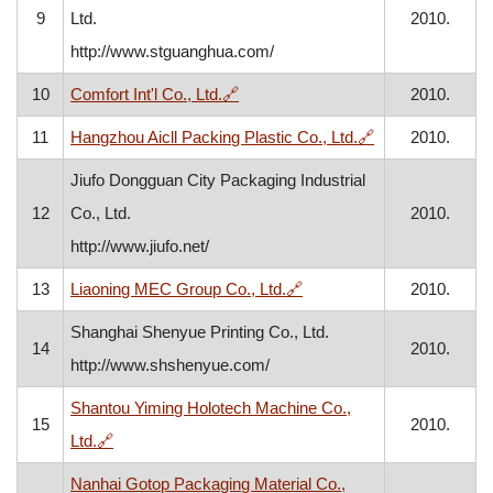
9
Ltd.
2010.
http://www.stguanghua.com/
, otvara se u novom prozoru
10
Comfort Int'l Co., Ltd.
🔗
2010.
, otvara se u n
11
Hangzhou Aicll Packing Plastic Co., Ltd.
🔗
2010.
Jiufo Dongguan City Packaging Industrial
12
Co., Ltd.
2010.
http://www.jiufo.net/
, otvara se u novom prozo
13
Liaoning MEC Group Co., Ltd.
🔗
2010.
Shanghai Shenyue Printing Co., Ltd.
14
2010.
http://www.shshenyue.com/
Shantou Yiming Holotech Machine Co.,
15
2010.
, otvara se u novom prozoru
Ltd.
🔗
Nanhai Gotop Packaging Material Co.,