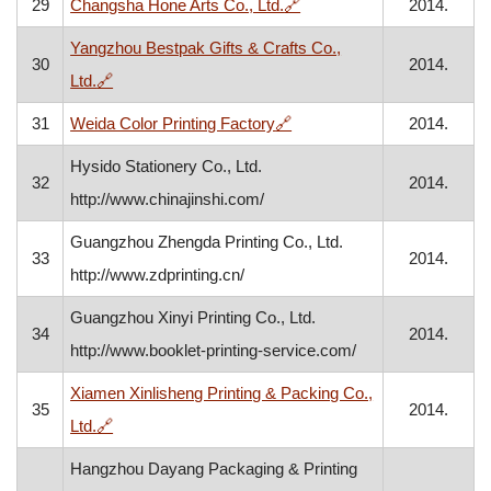
, otvara se u novom prozo
29
Changsha Hone Arts Co., Ltd.
🔗
2014.
Yangzhou Bestpak Gifts & Crafts Co.,
30
2014.
, otvara se u novom prozoru
Ltd.
🔗
, otvara se u novom prozor
31
Weida Color Printing Factory
🔗
2014.
Hysido Stationery Co., Ltd.
32
2014.
http://www.chinajinshi.com/
Guangzhou Zhengda Printing Co., Ltd.
33
2014.
http://www.zdprinting.cn/
Guangzhou Xinyi Printing Co., Ltd.
34
2014.
http://www.booklet-printing-service.com/
Xiamen Xinlisheng Printing & Packing Co.,
35
2014.
, otvara se u novom prozoru
Ltd.
🔗
Hangzhou Dayang Packaging & Printing