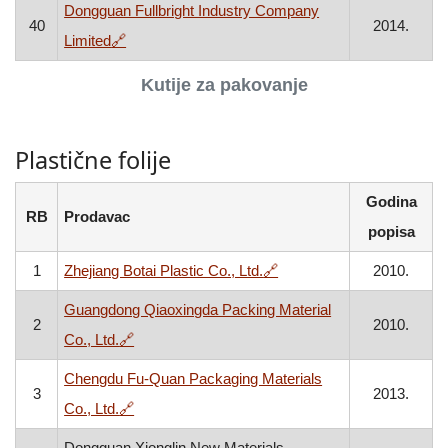
Dongguan Fullbright Industry Company
40
2014.
, otvara se u novom prozoru
Limited
🔗
Kutije za pakovanje
Plastične folije
Godina
RB
Prodavac
popisa
, otvara se u novom prozo
1
Zhejiang Botai Plastic Co., Ltd.
🔗
2010.
Guangdong Qiaoxingda Packing Material
2
2010.
, otvara se u novom prozoru
Co., Ltd.
🔗
Chengdu Fu-Quan Packaging Materials
3
2013.
, otvara se u novom prozoru
Co., Ltd.
🔗
Dongguan Xionglin New Materials