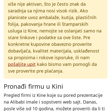
više nije aktivan, što je često znak da
saradnja sa njima nosi visok rizik. Ako
planirate uvoz ambalaže, kutija, plastičnih
folija, pakovanja hrane ili štamparskih
usluga iz Kine, nemojte se oslanjati samo na
stare linkove i podatke sa ove liste. Pre
konkretne kupovine obavezno proverite
dobavljača, kvalitet materijala, usklađenost
sa propisima i rokove isporuke, ili nam
pošaljite upit
kako bismo vam pomogli da
sve proverite pre plaćanja.
Pronađi firmu u Kini
Pregled firmi iz Kine koje su pored prezentacije
na Alibabi imale i sopstveni web sajt. Danas,
posle više od 10 godina, možete proveriti da li ti