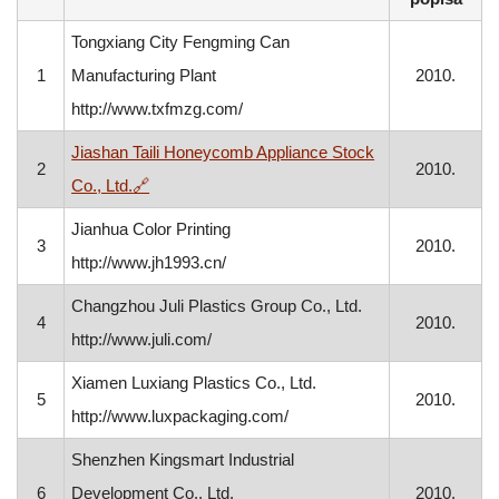
Tongxiang City Fengming Can
1
Manufacturing Plant
2010.
http://www.txfmzg.com/
Jiashan Taili Honeycomb Appliance Stock
2
2010.
, otvara se u novom prozoru
Co., Ltd.
🔗
Jianhua Color Printing
3
2010.
http://www.jh1993.cn/
Changzhou Juli Plastics Group Co., Ltd.
4
2010.
http://www.juli.com/
Xiamen Luxiang Plastics Co., Ltd.
5
2010.
http://www.luxpackaging.com/
Shenzhen Kingsmart Industrial
6
Development Co., Ltd.
2010.