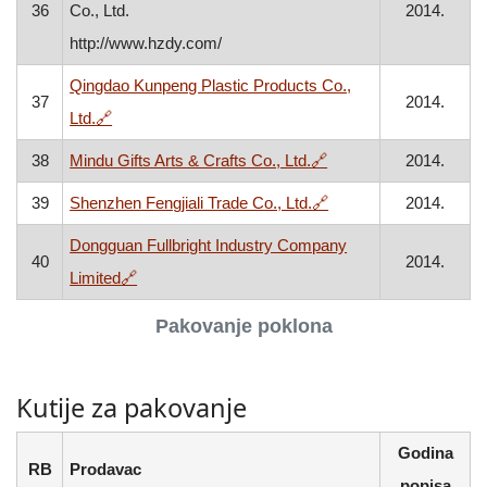
36
Co., Ltd.
2014.
http://www.hzdy.com/
Qingdao Kunpeng Plastic Products Co.,
37
2014.
, otvara se u novom prozoru
Ltd.
🔗
, otvara se u novom p
38
Mindu Gifts Arts & Crafts Co., Ltd.
🔗
2014.
, otvara se u novom p
39
Shenzhen Fengjiali Trade Co., Ltd.
🔗
2014.
Dongguan Fullbright Industry Company
40
2014.
, otvara se u novom prozoru
Limited
🔗
Pakovanje poklona
Kutije za pakovanje
Godina
RB
Prodavac
popisa