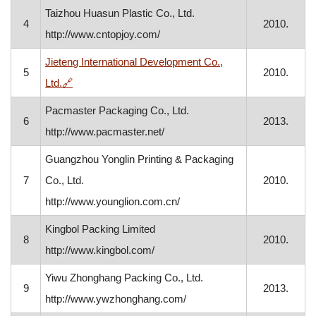
Taizhou Huasun Plastic Co., Ltd.
4
2010.
http://www.cntopjoy.com/
Jieteng International Development Co.,
5
2010.
, otvara se u novom prozoru
Ltd.
🔗
Pacmaster Packaging Co., Ltd.
6
2013.
http://www.pacmaster.net/
Guangzhou Yonglin Printing & Packaging
7
Co., Ltd.
2010.
http://www.younglion.com.cn/
Kingbol Packing Limited
8
2010.
http://www.kingbol.com/
Yiwu Zhonghang Packing Co., Ltd.
9
2013.
http://www.ywzhonghang.com/