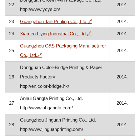
22
2014.
http://www.ycys.cn/
, otvara se u novom pr
23
Guangzhou Taili Printing Co., Ltd.
🔗
2014.
, otvara se u novom pr
24
Xiamen Liying Industrial Co., Ltd.
🔗
2014.
Guangzhou C&S Packaging Manufacturer
25
2014.
, otvara se u novom prozoru
Co., Ltd.
🔗
Dongguan Color-Bridge Printing & Paper
26
Products Factory
2014.
http://en.color-bridge.hk/
Anhui Gangfa Printing Co., Ltd.
27
2014.
http://www.ahgangfa.com/
Guangzhou Jinguan Printing Co., Ltd.
28
2014.
http://www.jinguanprinting.com/