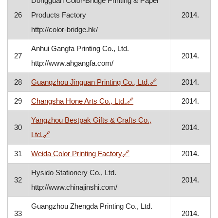
Dongguan Color-Bridge Printing & Paper
26
Products Factory
2014.
http://color-bridge.hk/
Anhui Gangfa Printing Co., Ltd.
27
2014.
http://www.ahgangfa.com/
, otvara se u novo
28
Guangzhou Jinguan Printing Co., Ltd.
🔗
2014.
, otvara se u novom prozo
29
Changsha Hone Arts Co., Ltd.
🔗
2014.
Yangzhou Bestpak Gifts & Crafts Co.,
30
2014.
, otvara se u novom prozoru
Ltd.
🔗
, otvara se u novom prozor
31
Weida Color Printing Factory
🔗
2014.
Hysido Stationery Co., Ltd.
32
2014.
http://www.chinajinshi.com/
Guangzhou Zhengda Printing Co., Ltd.
33
2014.