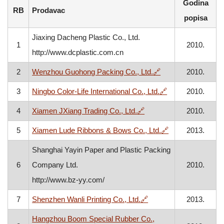
Godina
RB
Prodavac
popisa
Jiaxing Dacheng Plastic Co., Ltd.
1
2010.
http://www.dcplastic.com.cn
, otvara se u novo
2
Wenzhou Guohong Packing Co., Ltd.
🔗
2010.
, otvara se u no
3
Ningbo Color-Life International Co., Ltd.
🔗
2010.
, otvara se u novom pro
4
Xiamen JXiang Trading Co., Ltd.
🔗
2010.
, otvara se u no
5
Xiamen Lude Ribbons & Bows Co., Ltd.
🔗
2013.
Shanghai Yayin Paper and Plastic Packing
6
Company Ltd.
2010.
http://www.bz-yy.com/
, otvara se u novom pr
7
Shenzhen Wanli Printing Co., Ltd.
🔗
2013.
Hangzhou Boom Special Rubber Co.,