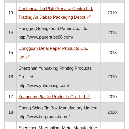
Centennial Tin Plate Service Centre Ltd.
13
2010.
, otvara se u novom
Trading As Jiabao Packaging Depot.
🔗
Hongge (Guangzhou) Paper Co., Ltd.
14
2013.
http://www.papertube86.com/
Dongguan Detai Paper Products Co.,
15
2013.
, otvara se u novom prozoru
Ltd.
🔗
Shenzhen Yuhuaxing Printing Products
16
Co., Ltd.
2010.
http://www.yuhuaxing.com/
, otvara se u novom
17
Yuanpeng Plastic Products Co., Ltd.
🔗
2010.
Chong Shing Tin Box Manufactory Limited
18
2010.
http://www.tin-product.com/
Shenzhen Marshallom Metal Manufacture