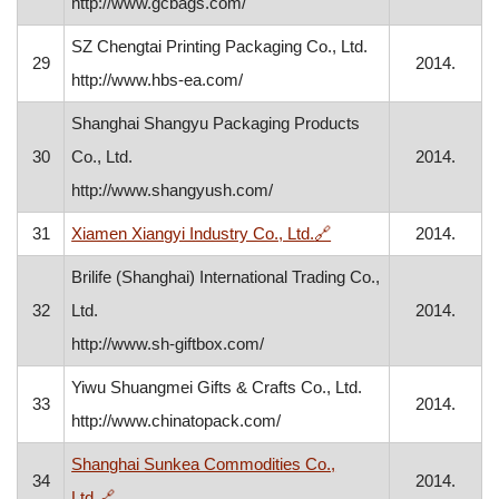
http://www.gcbags.com/
SZ Chengtai Printing Packaging Co., Ltd.
29
2014.
http://www.hbs-ea.com/
Shanghai Shangyu Packaging Products
30
Co., Ltd.
2014.
http://www.shangyush.com/
, otvara se u novom pr
31
Xiamen Xiangyi Industry Co., Ltd.
🔗
2014.
Brilife (Shanghai) International Trading Co.,
32
Ltd.
2014.
http://www.sh-giftbox.com/
Yiwu Shuangmei Gifts & Crafts Co., Ltd.
33
2014.
http://www.chinatopack.com/
Shanghai Sunkea Commodities Co.,
34
2014.
, otvara se u novom prozoru
Ltd.
🔗