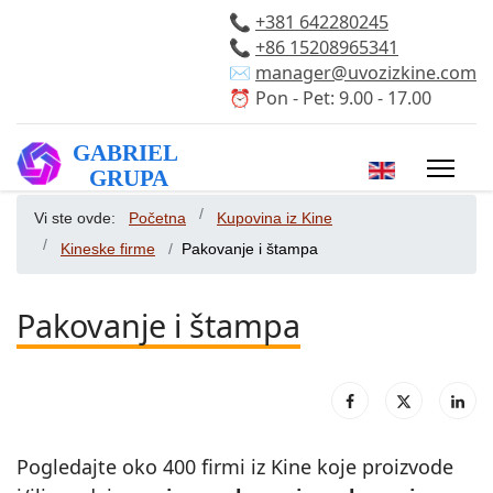
📞
+381 642280245
📞
+86 15208965341
✉️
manager@uvozizkine.com
⏰ Pon - Pet: 9.00 - 17.00
Izaberite vaš 
Vi ste ovde:
Početna
Kupovina iz Kine
Kineske firme
Pakovanje i štampa
Pakovanje i štampa
Pogledajte oko 400 firmi iz Kine koje proizvode