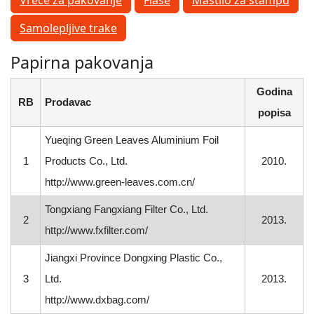
Vreće za pakovanje
Flaše
Mastilo za štampu
Samolepljive trake
Papirna pakovanja
Godina
RB
Prodavac
popisa
Yueqing Green Leaves Aluminium Foil
1
Products Co., Ltd.
2010.
http://www.green-leaves.com.cn/
Tongxiang Fangxiang Filter Co., Ltd.
2
2013.
http://www.fxfilter.com/
Jiangxi Province Dongxing Plastic Co.,
3
Ltd.
2013.
http://www.dxbag.com/