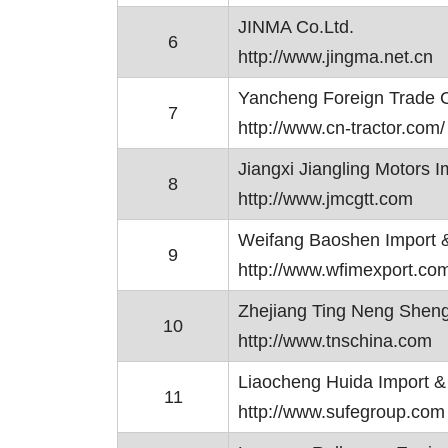
JINMA Co.Ltd.
6
http://www.jingma.net.cn
Yancheng Foreign Trade C
7
http://www.cn-tractor.com/
Jiangxi Jiangling Motors I
8
http://www.jmcgtt.com
Weifang Baoshen Import &
9
http://www.wfimexport.co
Zhejiang Ting Neng Sheng
10
http://www.tnschina.com
Liaocheng Huida Import & 
11
http://www.sufegroup.com