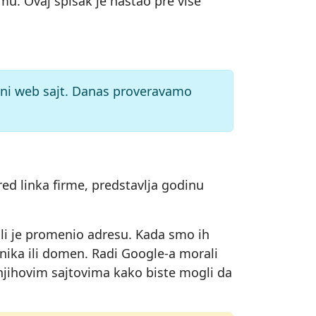
mu. Ovaj spisak je nastao pre više
veni web sajt. Danas proveravamo
ed linka firme, predstavlja godinu
 ili je promenio adresu. Kada smo ih
snika ili domen. Radi Google-a morali
o njihovim sajtovima kako biste mogli da