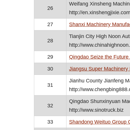
Weifang Xinsheng Machine
26
http://en.xinshengjixie.co
27
Shanxi Machinery Manufact
Tianjin City High Noon Aut
28
http://www.chinahighnoon
29
Qingdao Seize the Future 
30
Jiangsu Super Machinery F
Jianhu County Jianfeng Ma
31
http://www.chengbing888
Qingdao Shunxinyuan Mach
32
http://www.sinotruck.biz
33
Shandong Weituo Group Co