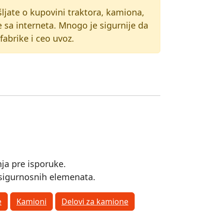
ljate o kupovini traktora, kamiona,
e sa interneta. Mnogo je sigurnije da
abrike i ceo uvoz.
ja pre isporuke.
i sigurnosnih elemenata.
e
Kamioni
Delovi za kamione