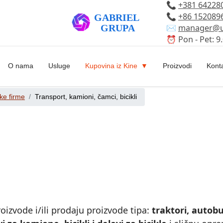
📞
+381 64228
📞
+86 152089
✉️
manager@u
⏰ Pon - Pet: 9.
O nama
Usluge
Kupovina iz Kine
Proizvodi
Kont
ke firme
Transport, kamioni, čamci, bicikli
oizvode i/ili prodaju proizvode tipa:
traktori, autobus