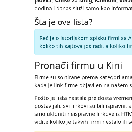
plovila, sanke za sneg, kamioni, delovi
godina i danas služi samo kao informat
Šta je ova lista?
Reč je o istorijskom spisku firmi sa
koliko tih sajtova još radi, a koliko
Pronađi firmu u Kini
Firme su sortirane prema kategorijama 
kada je link firme objavljen na našem s
Pošto je lista nastala pre dosta vremen
postavljali, svi linkovi su bili isprav
smo ukloniti neispravne linkove iz HTML
vidite koliko je takvih firmi nestalo il