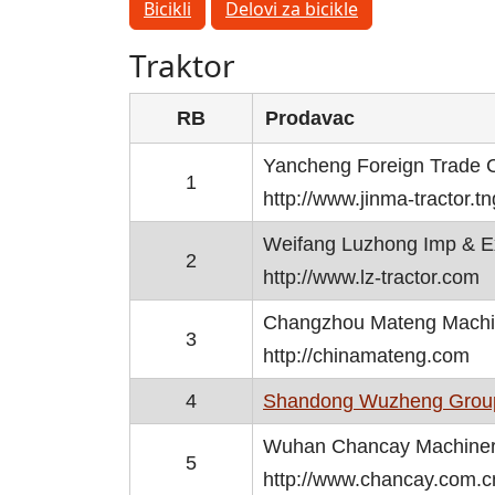
Bicikli
Delovi za bicikle
Traktor
RB
Prodavac
Yancheng Foreign Trade C
1
http://www.jinma-tractor.
Weifang Luzhong Imp & E
2
http://www.lz-tractor.com
Changzhou Mateng Machin
3
http://chinamateng.com
4
Shandong Wuzheng Group 
Wuhan Chancay Machinery 
5
http://www.chancay.com.c