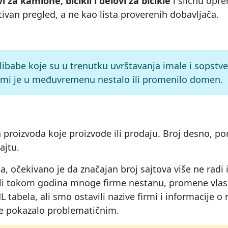
 za kamione, bicikli i delovi za bicikle
i sličnu opre
ivan pregled, a ne kao lista proverenih dobavljača.
 Alibabe koje su u trenutku uvrštavanja imale i sopst
 firmi je u međuvremenu nestalo ili promenilo domen.
proizvoda koje proizvode ili prodaju. Broj desno, por
ajtu.
a, očekivano je da značajan broj sajtova više ne radi
ni, ali tokom godina mnoge firme nestanu, promene vla
 tabela, ali smo ostavili nazive firmi i informacije 
i se pokazalo problematičnim.