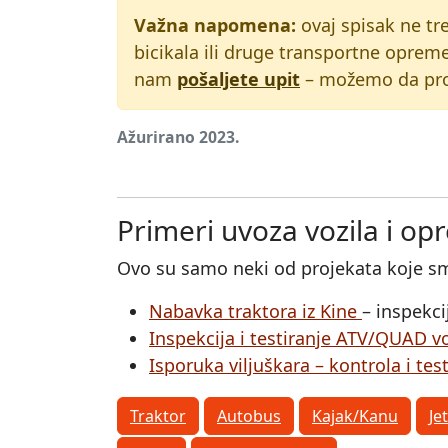
Važna napomena:
ovaj spisak ne tr
bicikala ili druge transportne opreme
nam
pošaljete upit
– možemo da prov
Ažurirano 2023.
Primeri uvoza vozila i op
Ovo su samo neki od projekata koje smo
Nabavka traktora iz Kine
– inspekci
Inspekcija i testiranje ATV/QUAD v
Isporuka viljuškara – kontrola i tes
Traktor
Autobus
Kajak/Kanu
Je