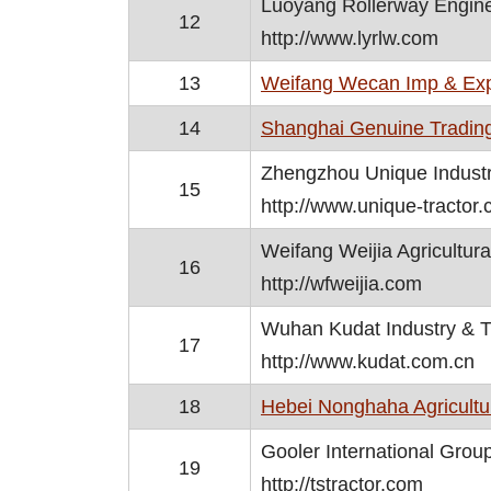
Luoyang Rollerway Engine
12
http://www.lyrlw.com
13
Weifang Wecan Imp & Exp
14
Shanghai Genuine Trading
Zhengzhou Unique Industr
15
http://www.unique-tractor
Weifang Weijia Agricultura
16
http://wfweijia.com
Wuhan Kudat Industry & Tr
17
http://www.kudat.com.cn
18
Hebei Nonghaha Agricultur
Gooler International Group
19
http://tstractor.com