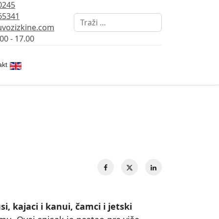
0245
65341
Pretraži
vozizkine.com
00 - 17.00
Izaberite vaš jezik
akt
i, kajaci i kanui, čamci i jetski