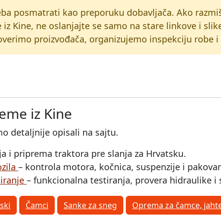
eba posmatrati kao preporuku dobavljača. Ako razmiš
 iz Kine, ne oslanjajte se samo na stare linkove i slik
erimo proizvođača, organizujemo inspekciju robe i f
reme iz Kine
 detaljnije opisali na sajtu.
ja i priprema traktora pre slanja za Hrvatsku.
ozila
– kontrola motora, kočnica, suspenzije i pakovan
tiranje
– funkcionalna testiranja, provera hidraulike 
tski
Čamci
Sanke za sneg
Oprema za čamce, jaht