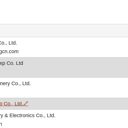
o., Ltd.
tngcn.com
xp Co. Ltd
ery Co., Ltd.
, otvara se u novom prozoru
Co., Ltd.
🔗
& Electronics Co., Ltd.
n