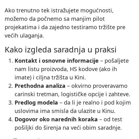
Ako trenutno tek istražujete mogućnosti,
možemo da počnemo sa manjim pilot
projekatima i da zajedno testiramo tržište pre
većih ulaganja.
Kako izgleda saradnja u praksi
Kontakt i osnovne informacije
– pošaljete
nam listu proizvoda, HS kodove (ako ih
imate) i ciljna tržišta u Kini.
Prethodna analiza
– okvirno proveravamo
carinski tretman, logističke opcije i zahteve.
Predlog modela
– da li je realno i pod kojim
uslovima ima smisla da ulazite u Kinu.
Dogovor oko narednih koraka
– od test
pošiljki do širenja na veći obim saradnje.