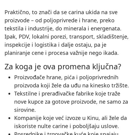
Praktično, to znači da se carina ukida na sve
proizvode – od poljoprivrede i hrane, preko
tekstila i industrije, do minerala i energenata.
Ipak, PDV, lokalni porezi, transport, skladištenje,
inspekcije i logistika i dalje ostaju, pa je
planiranje cene i procesa važnije nego ikada.
Za koga je ova promena ključna?
Proizvođače hrane, pića i poljoprivrednih
proizvoda koji žele da uđu na kinesko tržište.
Tekstilne i prerađivačke fabrike koje traže
nove kupce za gotove proizvode, ne samo za
sirovine.
Kompanije koje već izvoze u Kinu, ali žele da
iskoriste nulte carine i poboljšaju uslove.
Posrednike i trgovačke kuće koje spajaju