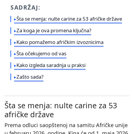
SADRŽAJ:
Šta se menja: nulte carine za 53 afričke države
Za koga je ova promena ključna?
Kako pomažemo afričkim izvoznicima
Šta očekujemo od vas
Kako izgleda saradnja u praksi
Zašto sada?
Šta se menja: nulte carine za 53
afričke države
Prema odluci saopštenoj na samitu Afričke unije
u februaru 2026. godine, Kina će od 1. maja 2026.