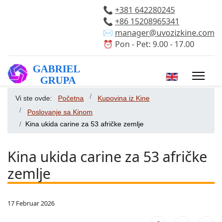
📞
+381 642280245
📞
+86 15208965341
✉️
manager@uvozizkine.com
⏰ Pon - Pet: 9.00 - 17.00
Izaberite vaš 
Vi ste ovde:
Početna
Kupovina iz Kine
Poslovanje sa Kinom
Kina ukida carine za 53 afričke zemlje
Kina ukida carine za 53 afričke
zemlje
17 Februar 2026