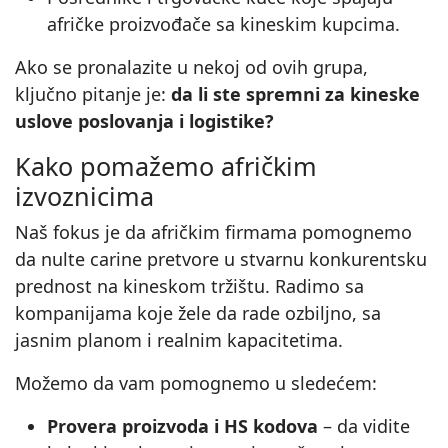
afričke proizvođače sa kineskim kupcima.
Ako se pronalazite u nekoj od ovih grupa,
ključno pitanje je:
da li ste spremni za kineske
uslove poslovanja i logistike?
Kako pomažemo afričkim
izvoznicima
Naš fokus je da afričkim firmama pomognemo
da nulte carine pretvore u stvarnu konkurentsku
prednost na kineskom tržištu. Radimo sa
kompanijama koje žele da rade ozbiljno, sa
jasnim planom i realnim kapacitetima.
Možemo da vam pomognemo u sledećem:
Provera proizvoda i HS kodova
– da vidite