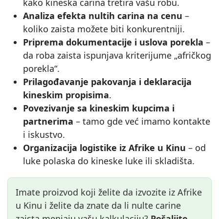
kako kineska carina tretira vašu robu.
Analiza efekta nultih carina na cenu
–
koliko zaista možete biti konkurentniji.
Priprema dokumentacije i uslova porekla
–
da roba zaista ispunjava kriterijume „afričkog
porekla“.
Prilagođavanje pakovanja i deklaracija
kineskim propisima
.
Povezivanje sa kineskim kupcima i
partnerima
– tamo gde već imamo kontakte
i iskustvo.
Organizacija logistike iz Afrike u Kinu
– od
luke polaska do kineske luke ili skladišta.
Imate proizvod koji želite da izvozite iz Afrike
u Kinu i želite da znate da li nulte carine
zaista menjaju vašu kalkulaciju?
Pošaljite