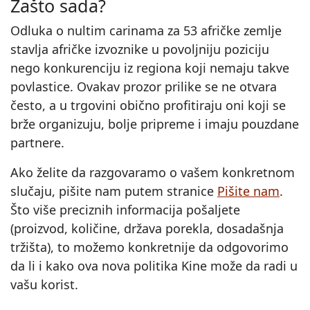
Zašto sada?
Odluka o nultim carinama za 53 afričke zemlje
stavlja afričke izvoznike u povoljniju poziciju
nego konkurenciju iz regiona koji nemaju takve
povlastice. Ovakav prozor prilike se ne otvara
često, a u trgovini obično profitiraju oni koji se
brže organizuju, bolje pripreme i imaju pouzdane
partnere.
Ako želite da razgovaramo o vašem konkretnom
slučaju, pišite nam putem stranice
Pišite nam
.
Što više preciznih informacija pošaljete
(proizvod, količine, država porekla, dosadašnja
tržišta), to možemo konkretnije da odgovorimo
da li i kako ova nova politika Kine može da radi u
vašu korist.