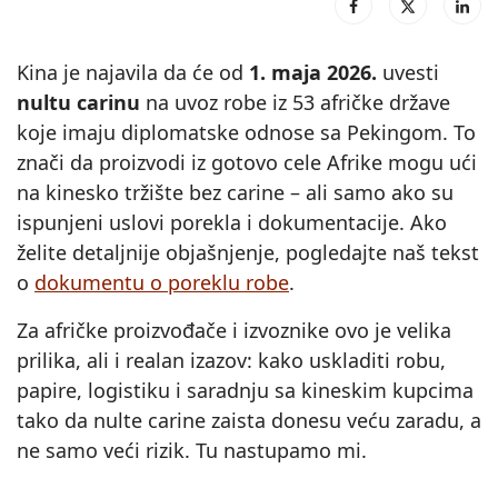
Kina je najavila da će od
1. maja 2026.
uvesti
nultu carinu
na uvoz robe iz 53 afričke države
koje imaju diplomatske odnose sa Pekingom. To
znači da proizvodi iz gotovo cele Afrike mogu ući
na kinesko tržište bez carine – ali samo ako su
ispunjeni uslovi porekla i dokumentacije. Ako
želite detaljnije objašnjenje, pogledajte naš tekst
o
dokumentu o poreklu robe
.
Za afričke proizvođače i izvoznike ovo je velika
prilika, ali i realan izazov: kako uskladiti robu,
papire, logistiku i saradnju sa kineskim kupcima
tako da nulte carine zaista donesu veću zaradu, a
ne samo veći rizik. Tu nastupamo mi.