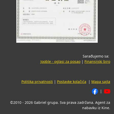
Sarađujemo sa:
(opens in a new tab
(o
Jooble - oglasi za posao
|
Finansijski biro
Politika privatnosti
|
Postavke kolačića
|
Mapa sajta
|
©2010 - 2026 Gabriel grupa. Sva prava zadržana. Agent za
nabavku iz Kine.