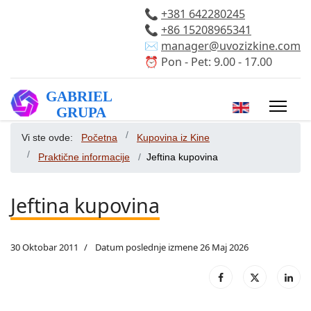
📞
+381 642280245
📞
+86 15208965341
✉️
manager@uvozizkine.com
⏰ Pon - Pet: 9.00 - 17.00
Izaberite vaš 
Vi ste ovde:
Početna
Kupovina iz Kine
Praktične informacije
Jeftina kupovina
Jeftina kupovina
30 Oktobar 2011
Datum poslednje izmene 26 Maj 2026