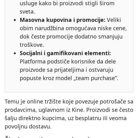
usluge kako bi proizvodi stigli širom
sveta.
Masovna kupovina i promocije:
Veliki
obim narudžbina omogućava niske cene,
dok česte promocije dodatno smanjuju
troškove.
Socijalni i gamifikovani elementi:
Platforma podstiče korisnike da dele
proizvode sa prijateljima i ostvaruju
popuste kroz model „team purchase”.
Temu je online tržište koje povezuje potrošače sa
prodavcima, uglavnom iz Kine. Proizvodi se često
šalju direktno kupcima, uz besplatnu ili veoma
povoljnu dostavu.