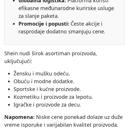
Globalna logistika:
Platforma koristi
efikasne međunarodne kurirske usluge
za slanje paketa.
Promocije i popusti:
Česte akcije i
rasprodaje dodatno smanjuju cene.
Shein nudi širok asortiman proizvoda,
uključujući:
Žensku i mušku odeću.
Obuću i modne dodatke.
Sportske i kućne proizvode.
Kozmetiku i proizvode za lepotu.
Igračke i proizvode za decu.
Napomena:
Niske cene ponekad dolaze uz duže
vreme isporuke i varijabilan kvalitet proizvoda.