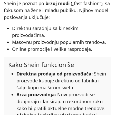
Shein je poznat po
brzoj modi
(„fast fashion”), sa
fokusom na žene i mlađu publiku. Njihov model
poslovanja uključuje:
Direktnu saradnju sa kineskim
proizvođačima.
Masovnu proizvodnju popularnih trendova.
Online promocije i velike rasprodaje.
Kako Shein funkcioniše
Direktna prodaja od proizvođača:
Shein
proizvode kupuje direktno od fabrika i
šalje kupcima širom sveta.
Brza proizvodnja:
Novi proizvodi se
dizajniraju i lansiraju u rekordnom roku
kako bi pratili aktuelne modne trendove.