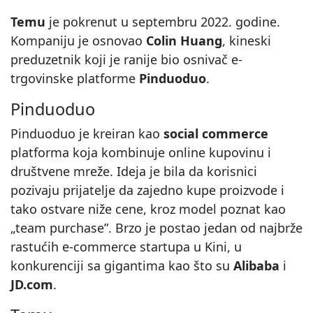
Temu
je pokrenut u septembru 2022. godine.
Kompaniju je osnovao
Colin Huang
, kineski
preduzetnik koji je ranije bio osnivač e-
trgovinske platforme
Pinduoduo
.
Pinduoduo
Pinduoduo je kreiran kao
social commerce
platforma koja kombinuje online kupovinu i
društvene mreže. Ideja je bila da korisnici
pozivaju prijatelje da zajedno kupe proizvode i
tako ostvare niže cene, kroz model poznat kao
„team purchase”. Brzo je postao jedan od najbrže
rastućih e-commerce startupa u Kini, u
konkurenciji sa gigantima kao što su
Alibaba
i
JD.com
.