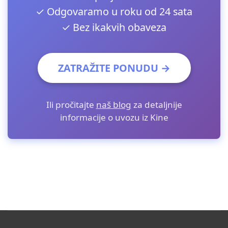
✓ Odgovaramo u roku od 24 sata
✓ Bez ikakvih obaveza
ZATRAŽITE PONUDU →
Ili pročitajte
naš blog
za detaljnije
informacije o uvozu iz Kine