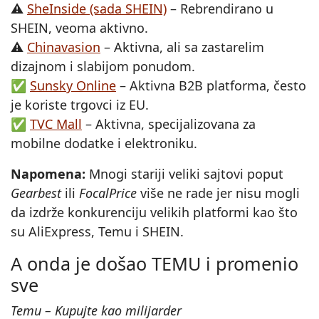
⚠️
SheInside (sada SHEIN)
– Rebrendirano u
SHEIN, veoma aktivno.
⚠️
Chinavasion
– Aktivna, ali sa zastarelim
dizajnom i slabijom ponudom.
✅
Sunsky Online
– Aktivna B2B platforma, često
je koriste trgovci iz EU.
✅
TVC Mall
– Aktivna, specijalizovana za
mobilne dodatke i elektroniku.
Napomena:
Mnogi stariji veliki sajtovi poput
Gearbest
ili
FocalPrice
više ne rade jer nisu mogli
da izdrže konkurenciju velikih platformi kao što
su AliExpress, Temu i SHEIN.
A onda je došao TEMU i promenio
sve
Temu – Kupujte kao milijarder