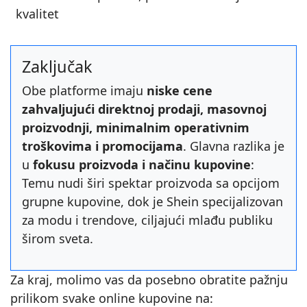
kvalitet
Zaključak
Obe platforme imaju
niske cene
zahvaljujući direktnoj prodaji, masovnoj
proizvodnji, minimalnim operativnim
troškovima i promocijama
. Glavna razlika je
u
fokusu proizvoda i načinu kupovine
:
Temu nudi širi spektar proizvoda sa opcijom
grupne kupovine, dok je Shein specijalizovan
za modu i trendove, ciljajući mlađu publiku
širom sveta.
Za kraj, molimo vas da posebno obratite pažnju
prilikom svake online kupovine na: