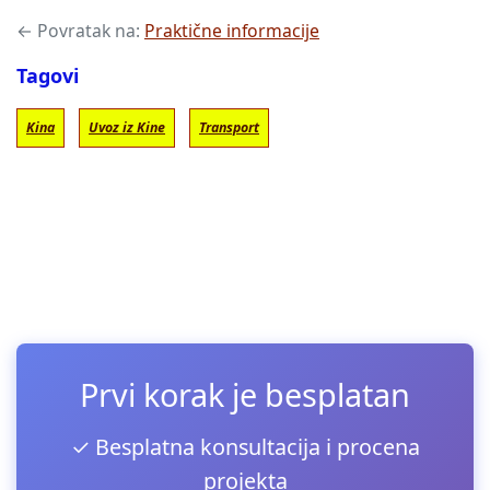
← Povratak na:
Praktične informacije
Tagovi
Kina
Uvoz iz Kine
Transport
Prvi korak je besplatan
✓ Besplatna konsultacija i procena
projekta