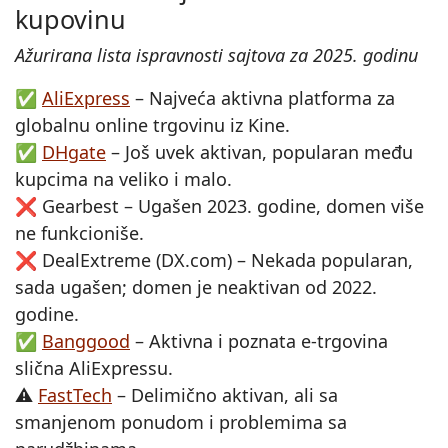
kupovinu
Ažurirana lista ispravnosti sajtova za 2025. godinu
✅
AliExpress
– Najveća aktivna platforma za
globalnu online trgovinu iz Kine.
✅
DHgate
– Još uvek aktivan, popularan među
kupcima na veliko i malo.
❌ Gearbest – Ugašen 2023. godine, domen više
ne funkcioniše.
❌ DealExtreme (DX.com) – Nekada popularan,
sada ugašen; domen je neaktivan od 2022.
godine.
✅
Banggood
– Aktivna i poznata e-trgovina
slična AliExpressu.
⚠️
FastTech
– Delimično aktivan, ali sa
smanjenom ponudom i problemima sa