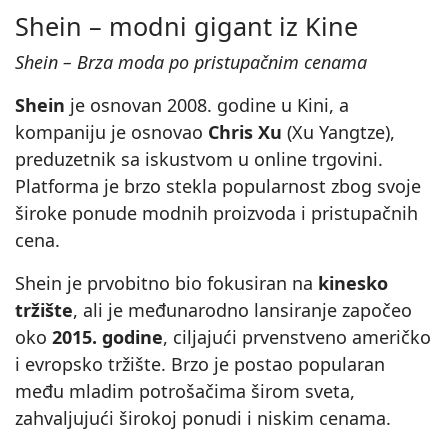
Shein – modni gigant iz Kine
Shein – Brza moda po pristupačnim cenama
Shein
je osnovan 2008. godine u Kini, a
kompaniju je osnovao
Chris Xu
(Xu Yangtze),
preduzetnik sa iskustvom u online trgovini.
Platforma je brzo stekla popularnost zbog svoje
široke ponude modnih proizvoda i pristupačnih
cena.
Shein je prvobitno bio fokusiran na
kinesko
tržište
, ali je međunarodno lansiranje započeo
oko
2015. godine
, ciljajući prvenstveno američko
i evropsko tržište. Brzo je postao popularan
među mladim potrošačima širom sveta,
zahvaljujući širokoj ponudi i niskim cenama.