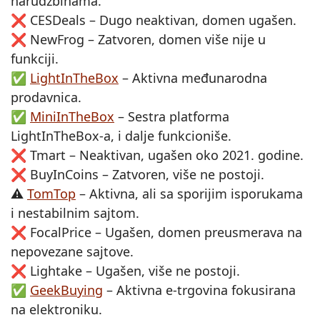
narudžbinama.
❌ CESDeals – Dugo neaktivan, domen ugašen.
❌ NewFrog – Zatvoren, domen više nije u
funkciji.
✅
LightInTheBox
– Aktivna međunarodna
prodavnica.
✅
MiniInTheBox
– Sestra platforma
LightInTheBox-a, i dalje funkcioniše.
❌ Tmart – Neaktivan, ugašen oko 2021. godine.
❌ BuyInCoins – Zatvoren, više ne postoji.
⚠️
TomTop
– Aktivna, ali sa sporijim isporukama
i nestabilnim sajtom.
❌ FocalPrice – Ugašen, domen preusmerava na
nepovezane sajtove.
❌ Lightake – Ugašen, više ne postoji.
✅
GeekBuying
– Aktivna e-trgovina fokusirana
na elektroniku.