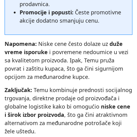
prodavnica.
Promocije i popusti:
Česte promotivne
akcije dodatno smanjuju cenu.
Napomena:
Niske cene često dolaze uz
duže
vreme isporuke
i povremene nedoumice u vezi
sa kvalitetom proizvoda. Ipak, Temu pruža
povrat i zaštitu kupaca, što ga čini sigurnijom
opcijom za međunarodne kupce.
Zaključak:
Temu kombinuje prednosti socijalnog
trgovanja, direktne prodaje od proizvođača i
globalne logistike kako bi omogućio
niske cene
i širok izbor proizvoda
, što ga čini atraktivnom
alternativom za međunarodne potrošače koji
žele uštedu.