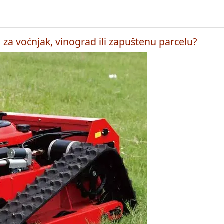
 za voćnjak, vinograd ili zapuštenu parcelu?