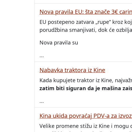
Nova pravila EU: šta znače 3€ cari
EU postepeno zatvara „rupe“ kroz koje 
porudžbina smanjivati, dok će ozbilja
Nova pravila su
...
Nabavka traktora iz Kine
Kada kupujete traktor iz Kine, najvaž
zatim biti siguran da je mašina za
...
Kina ukida povraćaj PDV-a za izvoz
Velike promene stižu iz Kine i mogu 