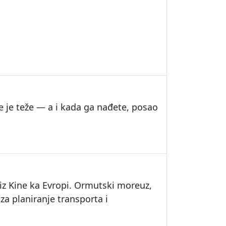
e je teže — a i kada ga nađete, posao
iz Kine ka Evropi. Ormutski moreuz,
za planiranje transporta i