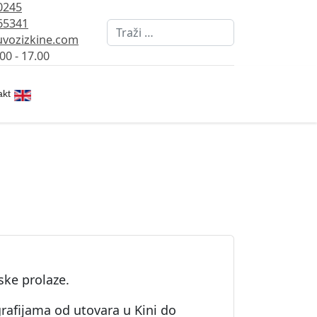
0245
65341
Pretraži
vozizkine.com
00 - 17.00
Izaberite vaš jezik
akt
uske prolaze.
grafijama od utovara u Kini do