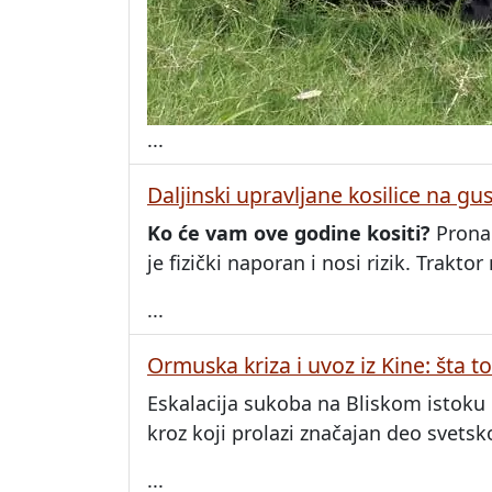
...
Daljinski upravljane kosilice na gu
Ko će vam ove godine kositi?
Pronać
je fizički naporan i nosi rizik. Trakt
...
Ormuska kriza i uvoz iz Kine: šta t
Eskalacija sukoba na Bliskom istoku 
kroz koji prolazi značajan deo svetsk
...