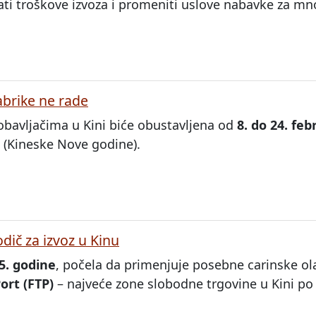
ćati troškove izvoza i promeniti uslove nabavke za mn
abrike ne rade
obavljačima u Kini biće obustavljena od
8. do 24. feb
 (Kineske Nove godine).
dič za izvoz u Kinu
5. godine
, počela da primenjuje posebne carinske ol
ort (FTP)
– najveće zone slobodne trgovine u Kini po