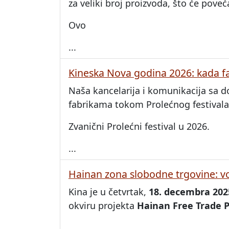
za veliki broj proizvoda, što će pove
Ovo
...
Kineska Nova godina 2026: kada f
Naša kancelarija i komunikacija sa d
fabrikama tokom Prolećnog festivala
Zvanični Prolećni festival u 2026.
...
Hainan zona slobodne trgovine: vo
Kina je u četvrtak,
18. decembra 202
okviru projekta
Hainan Free Trade P
...