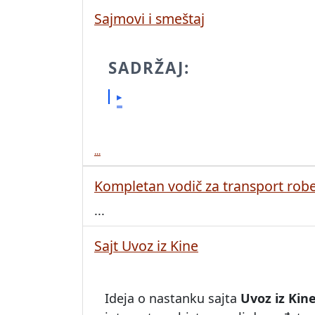
Sajmovi i smeštaj
SADRŽAJ:
...
Kompletan vodič za transport robe
...
Sajt Uvoz iz Kine
Ideja o nastanku sajta
Uvoz iz Kin