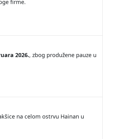
oge firme.
ruara 2026.
, zbog produžene pauze u
akšice na celom ostrvu Hainan u