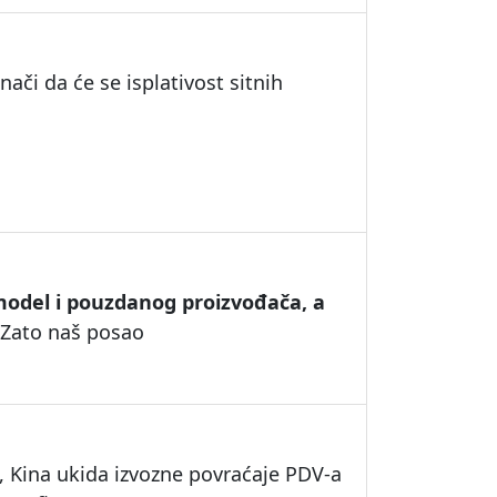
nači da će se isplativost sitnih
model i pouzdanog proizvođača, a
 Zato naš posao
, Kina ukida izvozne povraćaje PDV-a