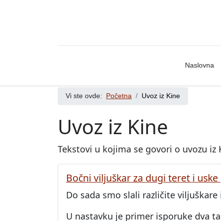
Naslovna
Vi ste ovde:
Početna
Uvoz iz Kine
Uvoz iz Kine
Tekstovi u kojima se govori o uvozu iz 
Bočni viljuškar za dugi teret i uske
Do sada smo slali različite viljuškare
U nastavku je primer isporuke dva tak