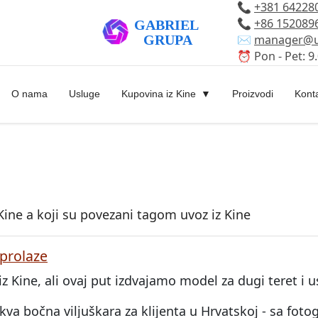
📞
+381 64228
📞
+86 152089
✉️
manager@u
⏰ Pon - Pet: 9.
O nama
Usluge
Kupovina iz Kine
Proizvodi
Kont
Kine a koji su povezani tagom uvoz iz Kine
 prolaze
 iz Kine, ali ovaj put izdvajamo model za dugi teret i 
va bočna viljuškara za klijenta u Hrvatskoj - sa foto