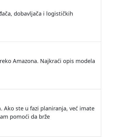
ača, dobavljača i logističkih
preko Amazona. Najkraći opis modela
 Ako ste u fazi planiranja, već imate
e vam pomoći da brže