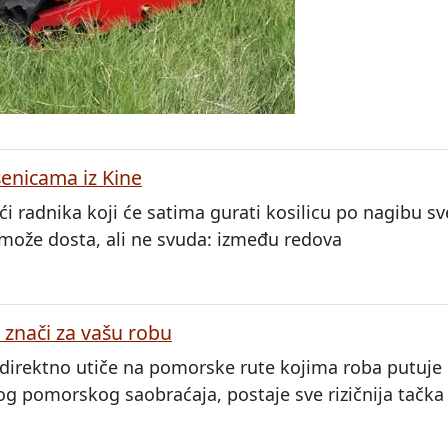
senicama iz Kine
i radnika koji će satima gurati kosilicu po nagibu sv
or može dosta, ali ne svuda: između redova
o znači za vašu robu
direktno utiče na pomorske rute kojima roba putuje 
og pomorskog saobraćaja, postaje sve rizičnija tačka 