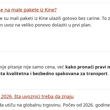
ne na male pakete iz Kine?
su mali paketi iz Kine ulazili gotovo bez carine. To z
n uvoz na veliko ponovo dolaziti u prvi plan.
nije pitanje nije samo cena, već
kako pronaći pravi 
ista kvalitetna i bezbedno spakovana za transport
.
 2026, šta uvoznici treba da znaju
da utiču na globalnu trgovinu. Počev od 2026. godine