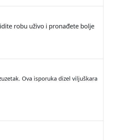
dite robu uživo i pronađete bolje
uzetak. Ova isporuka dizel viljuškara