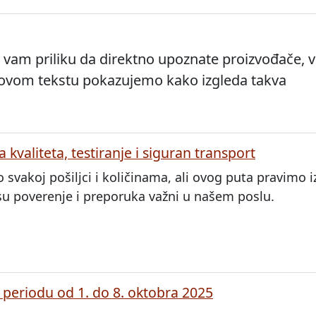
 vam priliku da direktno upoznate proizvođače, vi
 ovom tekstu pokazujemo kako izgleda takva
a kvaliteta, testiranje i siguran transport
vakoj pošiljci i količinama, ali ovog puta pravimo iz
su poverenje i preporuka važni u našem poslu.
 periodu od 1. do 8. oktobra 2025