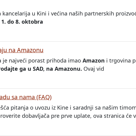
ancelarija u Kini i većina naših partnerskih proizvođ
d
1. do 8. oktobra
odaju na Amazonu
a je najveći porast prihoda imao
Amazon
i trgovina 
prodajte ga u SAD, na Amazonu.
Ovaj vid
 radu sa nama (FAQ)
ća pitanja o uvozu iz Kine i saradnji sa našim timom.
proverite dobavljača pre prve uplate, ova stranica ć