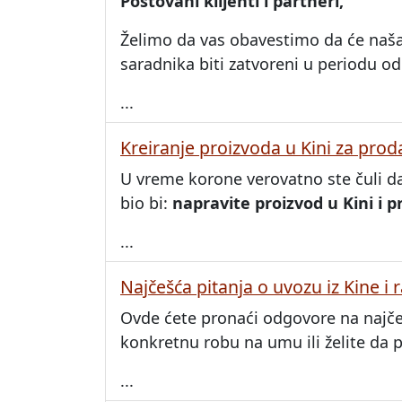
Poštovani klijenti i partneri,
Želimo da vas obavestimo da će naša k
saradnika biti zatvoreni u periodu o
...
Kreiranje proizvoda u Kini za pr
U vreme korone verovatno ste čuli d
bio bi:
napravite proizvod u Kini i 
...
Najčešća pitanja o uvozu iz Kine i
Ovde ćete pronaći odgovore na najčeš
konkretnu robu na umu ili želite da 
...