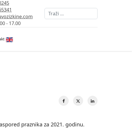
0245
65341
Pretraži
vozizkine.com
00 - 17.00
Izaberite vaš jezik
akt
raspored praznika za 2021. godinu.