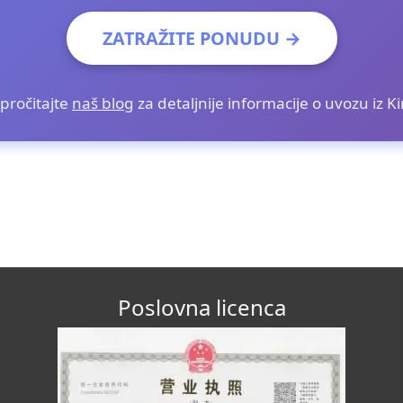
ZATRAŽITE PONUDU →
i pročitajte
naš blog
za detaljnije informacije o uvozu iz K
Poslovna licenca