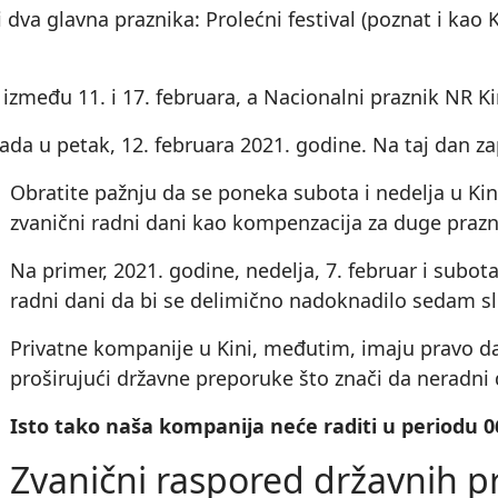
 dva glavna praznika: Prolećni festival (poznat i kao
i između 11. i 17. februara, a Nacionalni praznik NR Ki
a u petak, 12. februara 2021. godine. Na taj dan z
Obratite pažnju da se poneka subota i nedelja u Ki
zvanični radni dani kao kompenzacija za duge prazn
Na primer, 2021. godine, nedelja, 7. februar i subot
radni dani da bi se delimično nadoknadilo sedam sl
Privatne kompanije u Kini, međutim, imaju pravo d
proširujući državne preporuke što znači da neradni 
Isto tako naša kompanija neće raditi u periodu 06
Zvanični raspored državnih pr