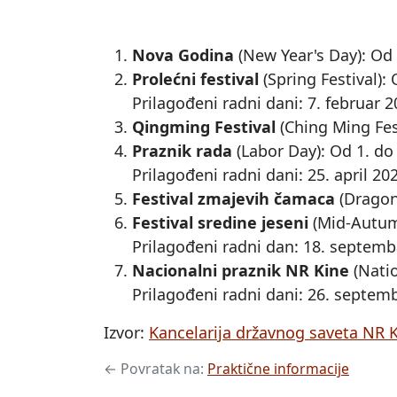
Nova Godina
(New Year's Day): Od 
Prolećni festival
(Spring Festival):
Prilagođeni radni dani: 7. februar 20
Qingming Festival
(Ching Ming Fest
Praznik rada
(Labor Day): Od 1. do
Prilagođeni radni dani: 25. april 202
Festival zmajevih čamaca
(Dragon 
Festival sredine jeseni
(Mid-Autumn
Prilagođeni radni dan: 18. septemb
Nacionalni praznik NR Kine
(Natio
Prilagođeni radni dani: 26. septemb
Izvor:
Kancelarija državnog saveta NR 
← Povratak na:
Praktične informacije