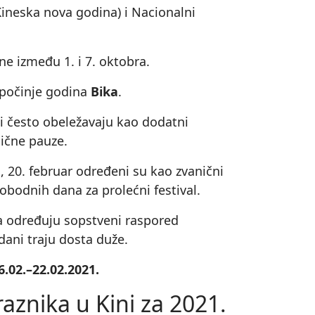
 Kineska nova godina) i Nacionalni
ne između 1. i 7. oktobra.
apočinje godina
Bika
.
ni često obeležavaju kao dodatni
ične pauze.
a, 20. februar određeni su kao zvanični
obodnih dana za prolećni festival.
a određuju sopstveni raspored
dani traju dosta duže.
.02.–22.02.2021.
aznika u Kini za 2021.