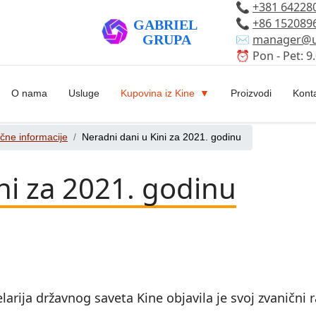
📞
+381 64228
📞
+86 152089
✉️
manager@u
⏰ Pon - Pet: 9.
O nama
Usluge
Kupovina iz Kine
Proizvodi
Kont
ične informacije
Neradni dani u Kini za 2021. godinu
ni za 2021. godinu
rija državnog saveta Kine objavila je svoj zvanični 