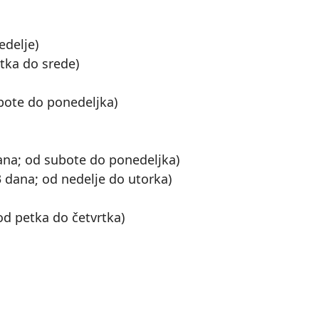
edelje)
rtka do srede)
ubote do ponedeljka)
dana; od subote do ponedeljka)
 dana; od nedelje do utorka)
od petka do četvrtka)