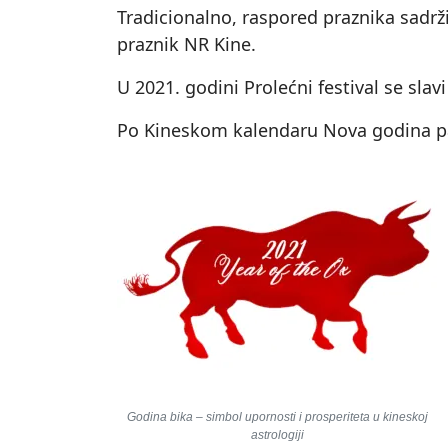
Tradicionalno, raspored praznika sadrži
praznik NR Kine.
U 2021. godini Prolećni festival se slav
Po Kineskom kalendaru Nova godina pad
Godina bika – simbol upornosti i prosperiteta u kineskoj
astrologiji