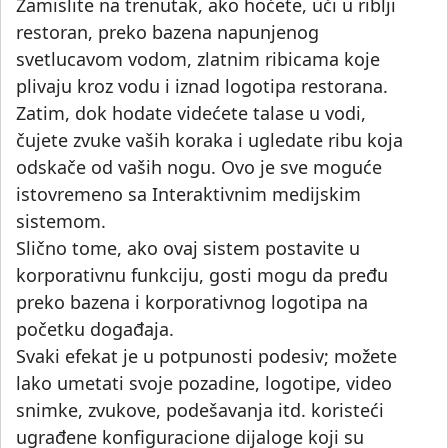
Zamislite na trenutak, ako hoćete, ući u riblji
restoran, preko bazena napunjenog
svetlucavom vodom, zlatnim ribicama koje
plivaju kroz vodu i iznad logotipa restorana.
Zatim, dok hodate videćete talase u vodi,
čujete zvuke vaših koraka i ugledate ribu koja
odskače od vaših nogu. Ovo je sve moguće
istovremeno sa Interaktivnim medijskim
sistemom.
Slično tome, ako ovaj sistem postavite u
korporativnu funkciju, gosti mogu da pređu
preko bazena i korporativnog logotipa na
početku događaja.
Svaki efekat je u potpunosti podesiv; možete
lako umetati svoje pozadine, logotipe, video
snimke, zvukove, podešavanja itd. koristeći
ugrađene konfiguracione dijaloge koji su