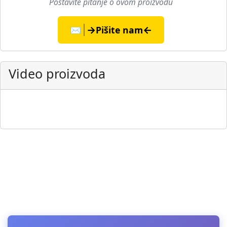
Postavite pitanje o ovom proizvodu
→
←
✉️
Pišite nam
Video proizvoda
▶