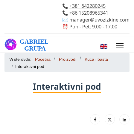
📞
+381 642280245
📞
+86 15208965341
✉️
manager@uvozizkine.com
⏰ Pon - Pet: 9.00 - 17.00
Izaberite vaš 
Vi ste ovde:
Početna
Proizvodi
Kuća i bašta
Interaktivni pod
Interaktivni pod