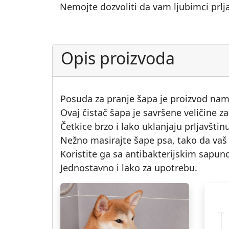
Nemojte dozvoliti da vam ljubimci prlj
Opis proizvoda
Posuda za pranje šapa je proizvod nam
Ovaj čistač šapa je savršene veličine z
Četkice brzo i lako uklanjaju prljavšti
Nežno masirajte šape psa, tako da vaš 
Koristite ga sa antibakterijskim sapuno
Jednostavno i lako za upotrebu.