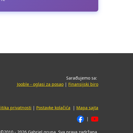
Sarađujemo sa:
(opens in a new tab)
(opens in a new t
Jooble - oglasi za posao
|
Finansijski biro
litika privatnosti
|
Postavke kolačića
|
Mapa sajta
|
©2010 - 2026 Gabriel grupa. Sva prava zadržana.