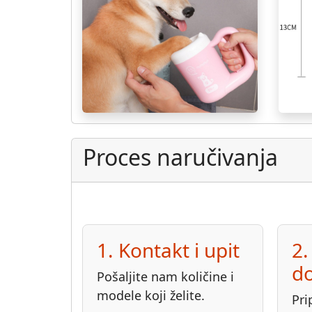
Proces naručivanja
1. Kontakt i upit
2.
d
Pošaljite nam količine i
modele koji želite.
Pri