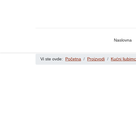
Naslovna
Vi ste ovde:
Početna
Proizvodi
Kućni ljubimc