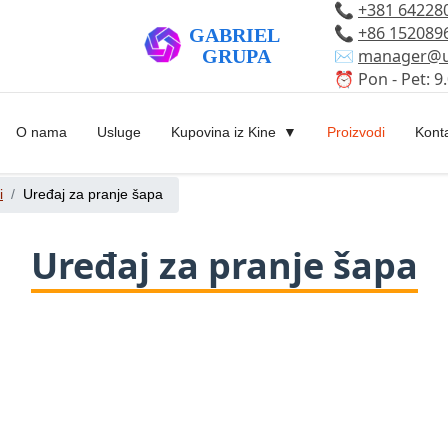
📞
+381 64228
📞
+86 152089
✉️
manager@u
⏰ Pon - Pet: 9.
O nama
Usluge
Kupovina iz Kine
Proizvodi
Kont
i
Uređaj za pranje šapa
Uređaj za pranje šapa