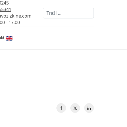
0245
65341
Pretraži
vozizkine.com
00 - 17.00
Izaberite vaš jezik
akt