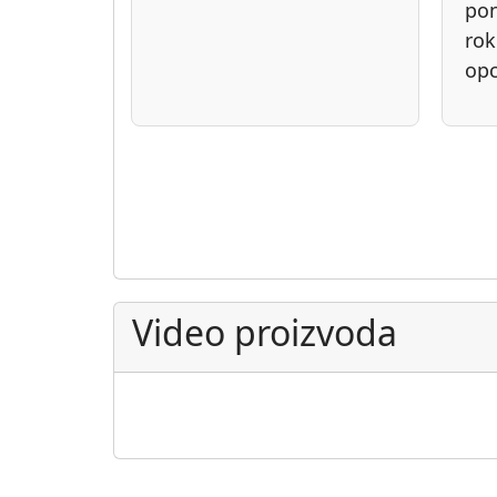
po
rok
opc
Video proizvoda