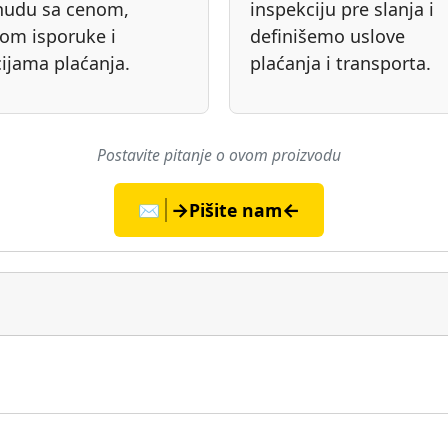
nudu sa cenom,
inspekciju pre slanja i
om isporuke i
definišemo uslove
ijama plaćanja.
plaćanja i transporta.
Postavite pitanje o ovom proizvodu
→
←
✉️
Pišite nam
▶