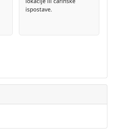
lokacije ili carinske
ispostave.