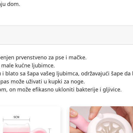
aju dom.
enjen prvenstveno za pse i mačke.
a male kućne ljubimce.
nu i blato sa šapa vašeg ljubimca, održavajući šape da 
pas može uživati u kupki za noge.
m, on može efikasno ukloniti bakterije i gljivice.