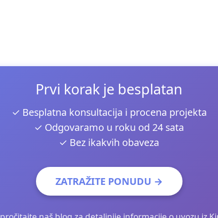
Prvi korak je besplatan
✓ Besplatna konsultacija i procena projekta
✓ Odgovaramo u roku od 24 sata
✓ Bez ikakvih obaveza
ZATRAŽITE PONUDU →
i pročitajte
naš blog
za detaljnije informacije o uvozu iz K