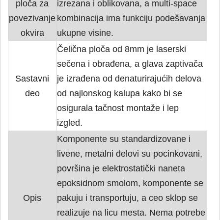
ploča za
izrezana i oblikovana, a multi-space
povezivanje
kombinacija ima funkciju podešavanja
okvira
ukupne visine.
Čelična ploča od 8mm je laserski
sečena i obrađena, a glava zaptivača
Sastavni
je izrađena od denaturirajućih delova
deo
od najlonskog kalupa kako bi se
osigurala tačnost montaže i lep
izgled.
Komponente su standardizovane i
livene, metalni delovi su pocinkovani,
površina je elektrostatički naneta
epoksidnom smolom, komponente se
Opis
pakuju i transportuju, a ceo sklop se
realizuje na licu mesta. Nema potrebe