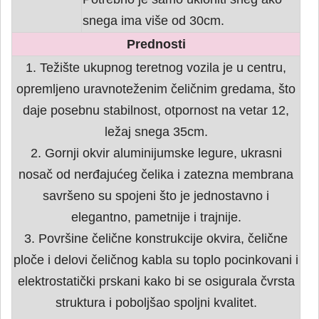
snega ima više od 30cm.
Prednosti
1. Težište ukupnog teretnog vozila je u centru,
opremljeno uravnoteženim čeličnim gredama, što
daje posebnu stabilnost, otpornost na vetar 12,
ležaj snega 35cm.
2. Gornji okvir aluminijumske legure, ukrasni
nosač od nerđajućeg čelika i zatezna membrana
savršeno su spojeni što je jednostavno i
elegantno, pametnije i trajnije.
3. Površine čelične konstrukcije okvira, čelične
ploče i delovi čeličnog kabla su toplo pocinkovani i
elektrostatički prskani kako bi se osigurala čvrsta
struktura i poboljšao spoljni kvalitet.