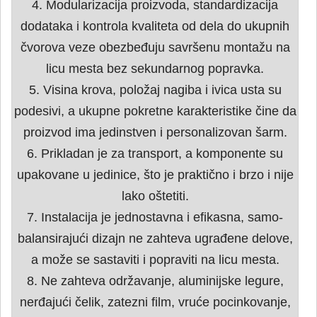
4. Modularizacija proizvoda, standardizacija
dodataka i kontrola kvaliteta od dela do ukupnih
čvorova veze obezbeđuju savršenu montažu na
licu mesta bez sekundarnog popravka.
5. Visina krova, položaj nagiba i ivica usta su
podesivi, a ukupne pokretne karakteristike čine da
proizvod ima jedinstven i personalizovan šarm.
6. Prikladan je za transport, a komponente su
upakovane u jedinice, što je praktično i brzo i nije
lako oštetiti.
7. Instalacija je jednostavna i efikasna, samo-
balansirajući dizajn ne zahteva ugrađene delove,
a može se sastaviti i popraviti na licu mesta.
8. Ne zahteva održavanje, aluminijske legure,
nerđajući čelik, zatezni film, vruće pocinkovanje,