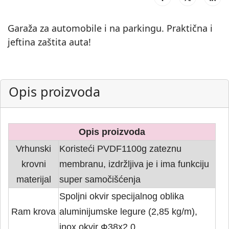
Garaža za automobile i na parkingu. Praktična i
jeftina zaštita auta!
Opis proizvoda
Opis proizvoda
Vrhunski
Koristeći PVDF1100g zateznu
krovni
membranu, izdržljiva je i ima funkciju
materijal
super samočišćenja
Spoljni okvir specijalnog oblika
Ram krova
aluminijumske legure (2,85 kg/m),
inox okvir Ф38х2.0