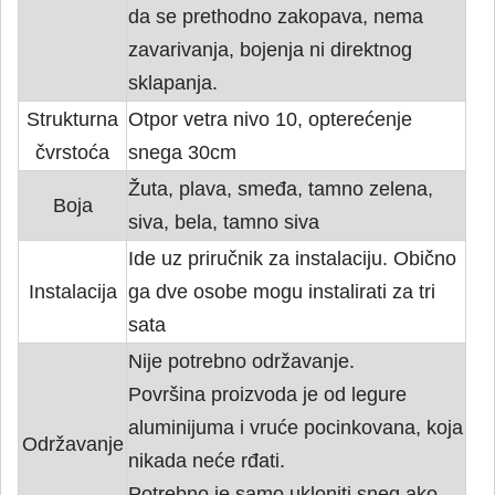
da se prethodno zakopava, nema
zavarivanja, bojenja ni direktnog
sklapanja.
Strukturna
Otpor vetra nivo 10, opterećenje
čvrstoća
snega 30cm
Žuta, plava, smeđa, tamno zelena,
Boja
siva, bela, tamno siva
Ide uz priručnik za instalaciju. Obično
Instalacija
ga dve osobe mogu instalirati za tri
sata
Nije potrebno održavanje.
Površina proizvoda je od legure
aluminijuma i vruće pocinkovana, koja
Održavanje
nikada neće rđati.
Potrebno je samo ukloniti sneg ako