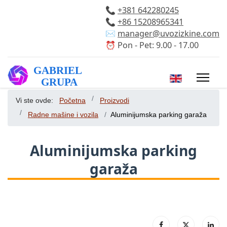
📞
+381 642280245
📞
+86 15208965341
✉️
manager@uvozizkine.com
⏰ Pon - Pet: 9.00 - 17.00
Izaberite vaš 
Vi ste ovde:
Početna
Proizvodi
Radne mašine i vozila
Aluminijumska parking garaža
Aluminijumska parking
garaža