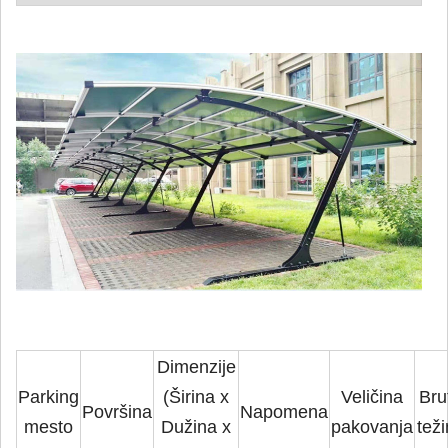
Dimenzije
Parking
(Širina x
Veličina
Bru
Površina
Napomena
mesto
Dužina x
pakovanja
tež