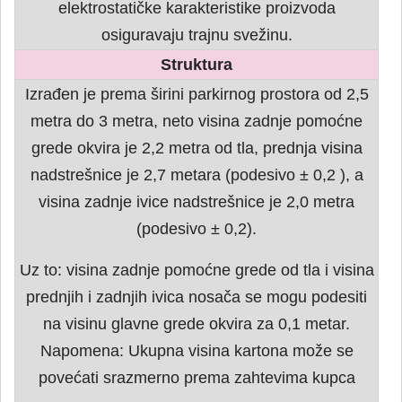
elektrostatičke karakteristike proizvoda
osiguravaju trajnu svežinu.
Struktura
Izrađen je prema širini parkirnog prostora od 2,5
metra do 3 metra, neto visina zadnje pomoćne
grede okvira je 2,2 metra od tla, prednja visina
nadstrešnice je 2,7 metara (podesivo ± 0,2 ), a
visina zadnje ivice nadstrešnice je 2,0 metra
(podesivo ± 0,2).
Uz to: visina zadnje pomoćne grede od tla i visina
prednjih i zadnjih ivica nosača se mogu podesiti
na visinu glavne grede okvira za 0,1 metar.
Napomena: Ukupna visina kartona može se
povećati srazmerno prema zahtevima kupca