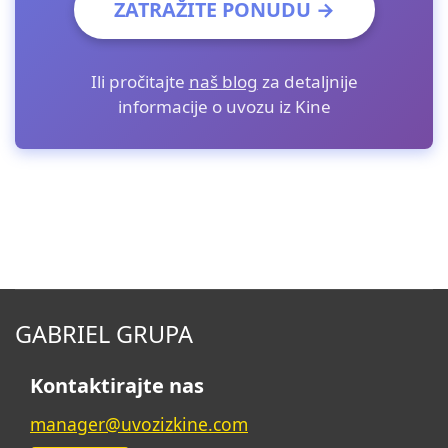
ZATRAŽITE PONUDU →
Ili pročitajte
naš blog
za detaljnije
informacije o uvozu iz Kine
GABRIEL GRUPA
Kontaktirajte nas
manager@uvozizkine.com