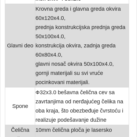
Krovna greda i glavna greda okvira
60x120x4.0,
prednja konstrukcijska prednja greda
50x100x4.0,
Glavni deo
konstrukcija okvira, zadnja greda
60x80x4.0,
glavni nosač okvira 50x100x4.0,
gornji materijali su svi vruće
pocinkovani materijali.
Ф32x3.0 bešavna čelična cev sa
zavrtanjima od nerđajućeg čelika na
Spone
oba kraja, što obezbeđuje čvrstoću i
realizuje podešavanje dužine
Čelična
10mm čelična ploča je lasersko