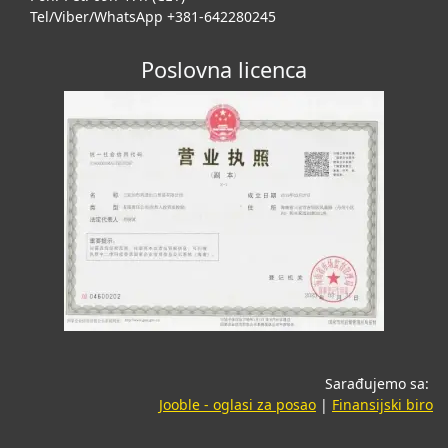
Tel/Viber/WhatsApp +381-642280245
Poslovna licenca
Sarađujemo sa:
(opens in a new tab
(o
Jooble - oglasi za posao
|
Finansijski biro