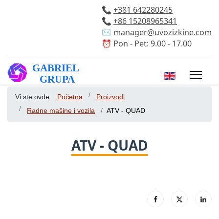
📞
+381 642280245
📞
+86 15208965341
✉️
manager@uvozizkine.com
⏰ Pon - Pet: 9.00 - 17.00
Izaberite vaš 
Vi ste ovde:
Početna
Proizvodi
Radne mašine i vozila
ATV - QUAD
ATV - QUAD