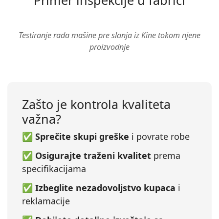
Primer inspekcije u fabrici
▶
Testiranje rada mašine pre slanja iz Kine tokom njene
proizvodnje
Zašto je kontrola kvaliteta
važna?
✅
Sprečite skupi greške
i povrate robe
✅
Osigurajte traženi kvalitet
prema
specifikacijama
✅
Izbeglite nezadovoljstvo kupaca
i
reklamacije