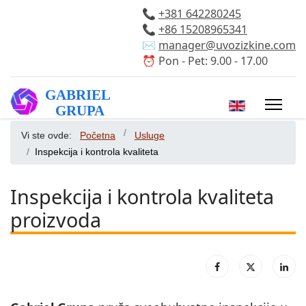
📞
+381 642280245
📞
+86 15208965341
✉️
manager@uvozizkine.com
⏰ Pon - Pet: 9.00 - 17.00
Izaberite vaš 
Vi ste ovde:
Početna
Usluge
Inspekcija i kontrola kvaliteta
Inspekcija i kontrola kvaliteta
proizvoda