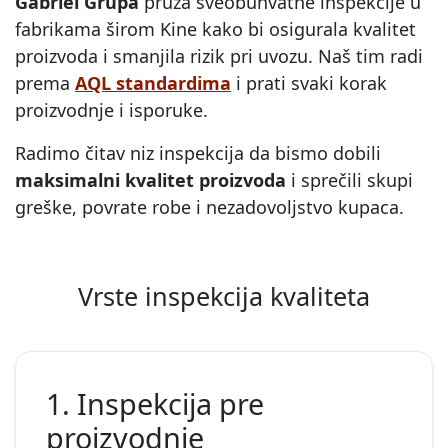
Gabriel Grupa
pruža sveobuhvatne inspekcije u
fabrikama širom Kine kako bi osigurala kvalitet
proizvoda i smanjila rizik pri uvozu. Naš tim radi
prema
AQL standardima
i prati svaki korak
proizvodnje i isporuke.
Radimo čitav niz inspekcija da bismo dobili
maksimalni kvalitet proizvoda
i sprečili skupi
greške, povrate robe i nezadovoljstvo kupaca.
Vrste inspekcija kvaliteta
1. Inspekcija pre
proizvodnje