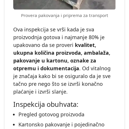
Provera pakovanja i priprema za transport
Ova inspekcija se vrši kada je sva
proizvodnja gotova i najmanje 80% je
upakovano da se proveri
kvalitet,
ukupna količina proizvoda, ambalaža,
pakovanje u kartonu, oznake za
otpremu i dokumentacija
. Od vitalnog
je značaja kako bi se osiguralo da je sve
tačno pre nego što se izvrši konačno
plaćanje i izvrši slanje.
Inspekcija obuhvata:
Pregled gotovog proizvoda
Kartonsko pakovanje i pojedinačno