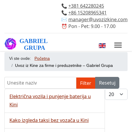
📞
+381 642280245
📞
+86 15208965341
✉️
manager@uvozizkine.com
⏰ Pon - Pet: 9.00 - 17.00
Izaberite vaš 
Vi ste ovde:
Početna
Uvoz iz Kine za firme i preduzetnike – Gabriel Grupa
Unesite naziv
Resetuj
Filter
Prikaži bro
Električna vozila i punjenje baterija u
Kini
Kako izgleda taksi bez vozača u Kini