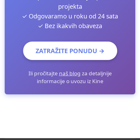
projekta
✓ Odgovaramo u roku od 24 sata
✓ Bez ikakvih obaveza
ZATRAŽITE PONUDU →
Ili pročitajte
naš blog
za detaljnije
informacije o uvozu iz Kine