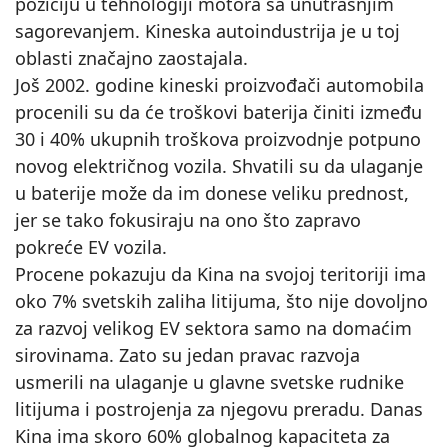
poziciju u tehnologiji motora sa unutrašnjim
sagorevanjem. Kineska autoindustrija je u toj
oblasti značajno zaostajala.
Još 2002. godine kineski proizvođači automobila
procenili su da će troškovi baterija činiti između
30 i 40% ukupnih troškova proizvodnje potpuno
novog električnog vozila. Shvatili su da ulaganje
u baterije može da im donese veliku prednost,
jer se tako fokusiraju na ono što zapravo
pokreće EV vozila.
Procene pokazuju da Kina na svojoj teritoriji ima
oko 7% svetskih zaliha litijuma, što nije dovoljno
za razvoj velikog EV sektora samo na domaćim
sirovinama. Zato su jedan pravac razvoja
usmerili na ulaganje u glavne svetske rudnike
litijuma i postrojenja za njegovu preradu. Danas
Kina ima skoro 60% globalnog kapaciteta za