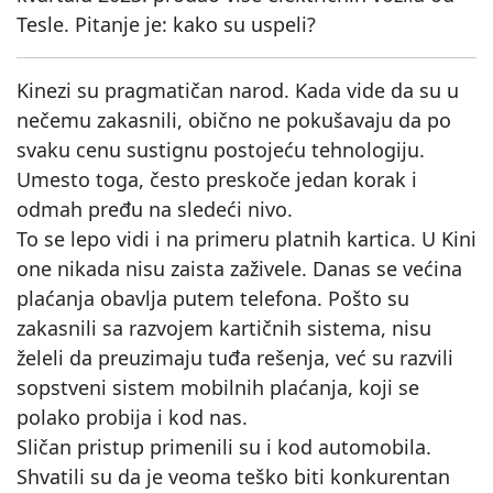
Tesle. Pitanje je: kako su uspeli?
Kinezi su pragmatičan narod. Kada vide da su u
nečemu zakasnili, obično ne pokušavaju da po
svaku cenu sustignu postojeću tehnologiju.
Umesto toga, često preskoče jedan korak i
odmah pređu na sledeći nivo.
To se lepo vidi i na primeru platnih kartica. U Kini
one nikada nisu zaista zaživele. Danas se većina
plaćanja obavlja putem telefona. Pošto su
zakasnili sa razvojem kartičnih sistema, nisu
želeli da preuzimaju tuđa rešenja, već su razvili
sopstveni sistem mobilnih plaćanja, koji se
polako probija i kod nas.
Sličan pristup primenili su i kod automobila.
Shvatili su da je veoma teško biti konkurentan