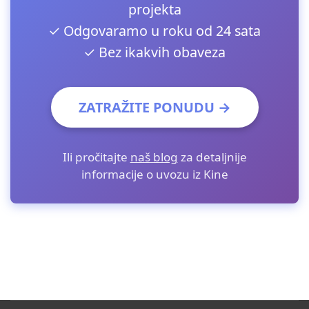
projekta
✓ Odgovaramo u roku od 24 sata
✓ Bez ikakvih obaveza
ZATRAŽITE PONUDU →
Ili pročitajte
naš blog
za detaljnije
informacije o uvozu iz Kine