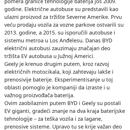
pomera granice tehnologije baterija još 2009.
godine. Električne autobuse su predstavili kao
ulazni proizvod za tržište Severne Amerike. Prvu
veću prodaju vozila za vozne parkove ostvarili su
2013. godine, a 2015. su isporučili autobuse i
sistemu metroa u Los Anđelesu. Danas BYD
električni autobusi zauzimaju značajan deo
tržišta EV autobusa u Južnoj Americi.
Geely je krenuo drugim putem, kroz razvoj
električnih motocikala, koji zahtevaju lakše i
prenosivije baterije. Eksperimentisanje u toj
oblasti pomoglo je kompaniji da izraste i u
važnog proizvođača baterija.
Ovim zaobilaznim putem BYD i Geely su postali
EV giganti, gradeći znanje na dva kraja baterijske
tehnologije – za teška vozila i za lagane,
prenosive sisteme. Upravo tu se krije važan deo