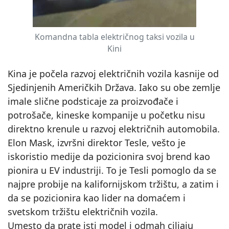
Komandna tabla električnog taksi vozila u
Kini
Kina je počela razvoj električnih vozila kasnije od
Sjedinjenih Američkih Država. Iako su obe zemlje
imale slične podsticaje za proizvođače i
potrošače, kineske kompanije u početku nisu
direktno krenule u razvoj električnih automobila.
Elon Mask, izvršni direktor Tesle, vešto je
iskoristio medije da pozicionira svoj brend kao
pionira u EV industriji. To je Tesli pomoglo da se
najpre probije na kalifornijskom tržištu, a zatim i
da se pozicionira kao lider na domaćem i
svetskom tržištu električnih vozila.
Umesto da prate isti model i odmah ciljaju