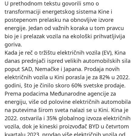
U prethodnom tekstu govorili smo o
transformaciji energetskog sistema Kine i
postepenom prelasku na obnovljive izvore
energije. Jedan od važnih koraka u tom pravcu
bio je i prelazak vozila na ekološki prihvatljivija
goriva.
Kada je reč o tržištu električnih vozila (EV), Kina
danas prednjači ispred velikih automobilskih sila
poput SAD, Nemačke i Japana. Prodaja novih
električnih vozila u Kini porasla je za 82% u 2022.
godini, što je činilo skoro 60% svetske prodaje.
Prema podacima Međunarodne agencije za
energiju, više od polovine električnih automobila
na putevima širom sveta nalazi se u Kini. Kina je
2022. ostvarila i 35% globalnog izvoza električnih
vozila, dok je kineski proizvođač BYD u četvrtom
kvartalu 2023. prodao više električnih vozila od