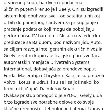
otvorenog koda, hardveru i podacima.
Sličnim putem krenuo je i Geely. Oni su izgradili
sistem koji obuhvata sve – od satelita u niskoj
orbiti do pametnog hardvera za prikupljanje i
praćenje podataka koji mogu da poboljšaju
performanse EV baterija. Ušli su i u zajedničko
preduzeće sa Baiduom, pod nazivom Jidu Auto,
sa ciljem razvoja inteligentnih električnih vozila.
Geely je zatim kupio australijskog proizvođača
automatskih menjača Drivetrain Systems
International, dobavljača za brendove poput
Forda, Maseratija i Chryslera. Kasnije su preuzeli
Volvo i Lotus, a udružili su se i sa još nekoliko
firmi, uključujući Daimlerov Smart.
Ovakav pristup omogućio je BYD-u i Geelyju da
brzo izgrade sve potrebne delove oko svoje
ključne prednosti – tehnologije baterija. Upravo