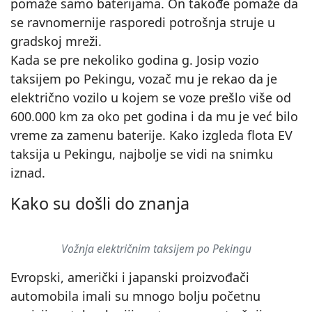
pomaže samo baterijama. On takođe pomaže da
se ravnomernije rasporedi potrošnja struje u
gradskoj mreži.
Kada se pre nekoliko godina g. Josip vozio
taksijem po Pekingu, vozač mu je rekao da je
električno vozilo u kojem se voze prešlo više od
600.000 km za oko pet godina i da mu je već bilo
vreme za zamenu baterije. Kako izgleda flota EV
taksija u Pekingu, najbolje se vidi na snimku
iznad.
▶
Kako su došli do znanja
Vožnja električnim taksijem po Pekingu
Evropski, američki i japanski proizvođači
automobila imali su mnogo bolju početnu