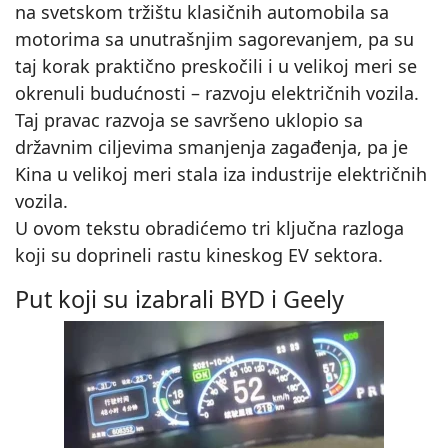
na svetskom tržištu klasičnih automobila sa
motorima sa unutrašnjim sagorevanjem, pa su
taj korak praktično preskočili i u velikoj meri se
okrenuli budućnosti – razvoju električnih vozila.
Taj pravac razvoja se savršeno uklopio sa
državnim ciljevima smanjenja zagađenja, pa je
Kina u velikoj meri stala iza industrije električnih
vozila.
U ovom tekstu obradićemo tri ključna razloga
koji su doprineli rastu kineskog EV sektora.
Put koji su izabrali BYD i Geely