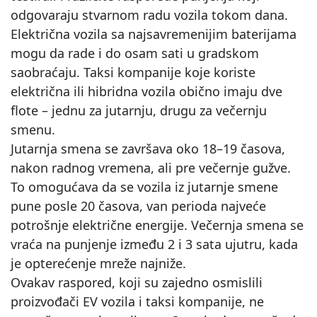
odgovaraju stvarnom radu vozila tokom dana.
Električna vozila sa najsavremenijim baterijama
mogu da rade i do osam sati u gradskom
saobraćaju. Taksi kompanije koje koriste
električna ili hibridna vozila obično imaju dve
flote – jednu za jutarnju, drugu za večernju
smenu.
Jutarnja smena se završava oko 18–19 časova,
nakon radnog vremena, ali pre večernje gužve.
To omogućava da se vozila iz jutarnje smene
pune posle 20 časova, van perioda najveće
potrošnje električne energije. Večernja smena se
vraća na punjenje između 2 i 3 sata ujutru, kada
je opterećenje mreže najniže.
Ovakav raspored, koji su zajedno osmislili
proizvođači EV vozila i taksi kompanije, ne