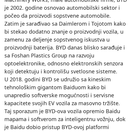
je 2002. godine osnovao automobilski sektor i
počeo da proizvodi sopstvene automobile.
Zatim je sarađivao sa Daimlerom i Tojotom kako
bi stekao dodatno znanje o proizvodnji vozila, u
zamenu za deljenje sopstvenog iskustva u
proizvodnji baterija. BYD danas blisko sarađuje i
sa Foshan Plastics Group na razvoju
optoelektronike, odnosno elektronskih senzora
koji detektuju i kontrolišu svetlosne sisteme.
U 2018. godini BYD se udružio sa kineskim
tehnološkim gigantom Baiduom kako bi
unapredio softverske mogućnosti i servisne
kapacitete svojih EV vozila za masovno tržište.
Taj sporazum je BYD-ova vozila opremio Baidu
mapama i softverom za inteligentnu vožnju, dok
je Baidu dobio pristup BYD-ovoj platformi