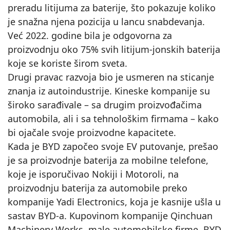
preradu litijuma za baterije, što pokazuje koliko
je snažna njena pozicija u lancu snabdevanja.
Već 2022. godine bila je odgovorna za
proizvodnju oko 75% svih litijum-jonskih baterija
koje se koriste širom sveta.
Drugi pravac razvoja bio je usmeren na sticanje
znanja iz autoindustrije. Kineske kompanije su
široko sarađivale – sa drugim proizvođačima
automobila, ali i sa tehnološkim firmama – kako
bi ojačale svoje proizvodne kapacitete.
Kada je BYD započeo svoje EV putovanje, prešao
je sa proizvodnje baterija za mobilne telefone,
koje je isporučivao Nokiji i Motoroli, na
proizvodnju baterija za automobile preko
kompanije Yadi Electronics, koja je kasnije ušla u
sastav BYD-a. Kupovinom kompanije Qinchuan
Machinery Works, male automobilske firme, BYD