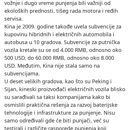
vožnje i dugo vreme punjenja bili važniji od
ekoloških prednosti, tišeg rada motora i ređih
servisa.
Kina je 2009. godine takođe uvela subvencije za
kupovinu hibridnih i električnih automobila i
autobusa u 10 gradova. Subvencije za putnička
vozila kretale su se od 4.000 RMB, odnosno oko
500 USD, do 60.000 RMB, odnosno oko 8.000
USD. Međutim, Kina nije stala samo na
subvencijama.
U deset velikih gradova, kao što su Peking i
Sijan, kineski proizvođači električnih vozila blisko
su sarađivali sa taksi kompanijama kako bi
osmislili praktična rešenja za razvoj baterijske
tehnologije i infrastrukture za punjenje. Nisu
samo određivali gde će biti punjači, već su
testirali i različite rasporede punjenja koji