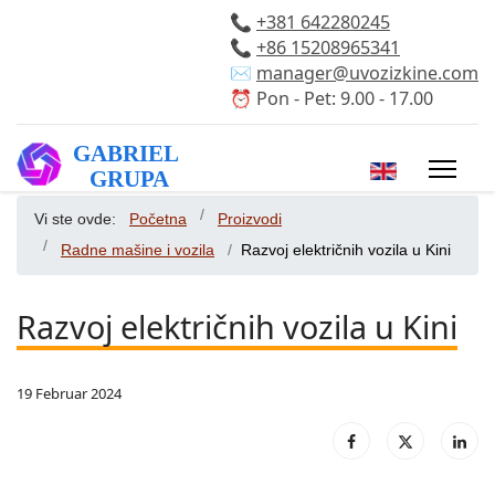
📞
+381 642280245
📞
+86 15208965341
✉️
manager@uvozizkine.com
⏰ Pon - Pet: 9.00 - 17.00
Izaberite vaš 
Vi ste ovde:
Početna
Proizvodi
Radne mašine i vozila
Razvoj električnih vozila u Kini
Razvoj električnih vozila u Kini
19 Februar 2024