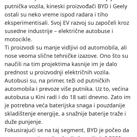
putnička vozila, kineski proizvođači BYD i Geely
ostali su neko vreme ispod radara i tiho
eksperimentisali. Svoj EV razvoj su započeli kroz
susedne industrije – električne autobuse i
motocikle.
Ti proizvodi su manje vidljivi od automobila, ali
nose veoma slične tehničke izazove. Ono što su
naučili na tim projektima kasnije im je dalo
prednost u proizvodnji električnih vozila.
Autobusi su, na primer, teži od putničkih
automobila i prevoze više putnika. Uz to, većina
autobusa u Kini radi i do 18 sati dnevno. Zato im
je potrebna veća baterijska snaga i pouzdanije
skladištenje energije, a snažnije baterije traže i
duže punjenje.
Fokusirajući se na taj segment, BYD je počeo da