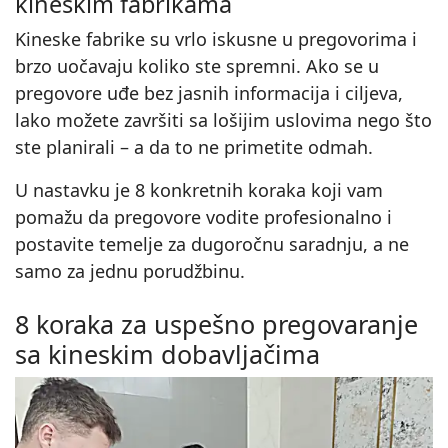
kineskim fabrikama
Kineske fabrike su vrlo iskusne u pregovorima i
brzo uočavaju koliko ste spremni. Ako se u
pregovore uđe bez jasnih informacija i ciljeva,
lako možete završiti sa lošijim uslovima nego što
ste planirali – a da to ne primetite odmah.
U nastavku je 8 konkretnih koraka koji vam
pomažu da pregovore vodite profesionalno i
postavite temelje za dugoročnu saradnju, a ne
samo za jednu porudžbinu.
8 koraka za uspešno pregovaranje
sa kineskim dobavljačima