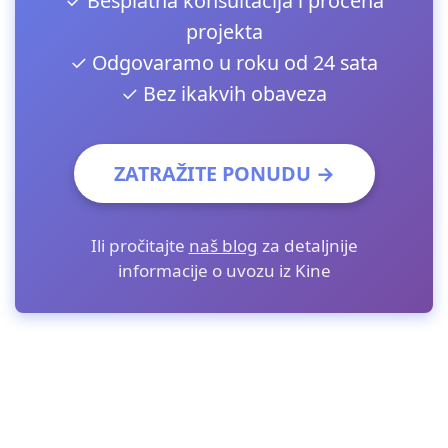
✓ Besplatna konsultacija i procena
projekta
✓ Odgovaramo u roku od 24 sata
✓ Bez ikakvih obaveza
ZATRAŽITE PONUDU →
Ili pročitajte
naš blog
za detaljnije
informacije o uvozu iz Kine