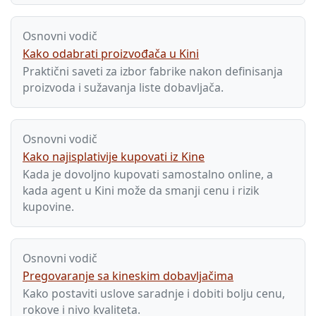
Osnovni vodič
Kako odabrati proizvođača u Kini
Praktični saveti za izbor fabrike nakon definisanja
proizvoda i sužavanja liste dobavljača.
Osnovni vodič
Kako najisplativije kupovati iz Kine
Kada je dovoljno kupovati samostalno online, a
kada agent u Kini može da smanji cenu i rizik
kupovine.
Osnovni vodič
Pregovaranje sa kineskim dobavljačima
Kako postaviti uslove saradnje i dobiti bolju cenu,
rokove i nivo kvaliteta.