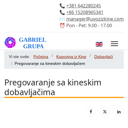
📞
+381 642280245
📞
+86 15208965341
✉️
manager@uvozizkine.com
⏰ Pon - Pet: 9.00 - 17.00
Izaberite vaš 
Vi ste ovde:
Početna
Kupovina iz Kine
Dobavljači
Pregovaranje sa kineskim dobavljačem
Pregovaranje sa kineskim
dobavljačima