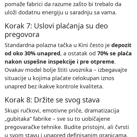
pomaže fabrici da razume zašto bi trebalo da
uloži dodatnu energiju u saradnju sa vama.
Korak 7: Uslovi plaćanja su deo
pregovora
Standardna polazna tačka u Kini često je
depozit
od oko 30% unapred
, a ostatak od
70% se plaća
nakon uspešne inspekcije i pre otpreme
.
Ovakav model bolje štiti uvoznika – izbegavajte
situacije u kojima plaćate celokupan iznos
unapred bez ikakve kontrole kvaliteta.
Korak 8: Držite se svog stava
Skupi ručkovi, emotivne priče, dramatizacija
„gubitaka“ fabrike – sve su to uobičajene
pregovaračke tehnike. Budite pristojni, ali čvrsti
u svom stavu i unapred definisanim granicama.