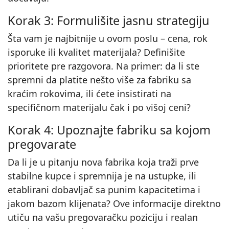
Korak 3: Formulišite jasnu strategiju
Šta vam je najbitnije u ovom poslu – cena, rok
isporuke ili kvalitet materijala? Definišite
prioritete pre razgovora. Na primer: da li ste
spremni da platite nešto više za fabriku sa
kraćim rokovima, ili ćete insistirati na
specifičnom materijalu čak i po višoj ceni?
Korak 4: Upoznajte fabriku sa kojom
pregovarate
Da li je u pitanju nova fabrika koja traži prve
stabilne kupce i spremnija je na ustupke, ili
etablirani dobavljač sa punim kapacitetima i
jakom bazom klijenata? Ove informacije direktno
utiču na vašu pregovaračku poziciju i realan