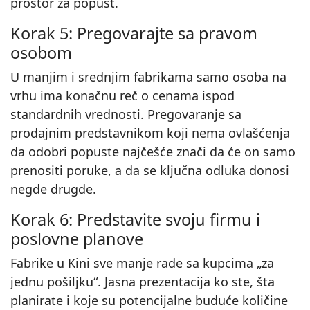
prostor za popust.
Korak 5: Pregovarajte sa pravom
osobom
U manjim i srednjim fabrikama samo osoba na
vrhu ima konačnu reč o cenama ispod
standardnih vrednosti. Pregovaranje sa
prodajnim predstavnikom koji nema ovlašćenja
da odobri popuste najčešće znači da će on samo
prenositi poruke, a da se ključna odluka donosi
negde drugde.
Korak 6: Predstavite svoju firmu i
poslovne planove
Fabrike u Kini sve manje rade sa kupcima „za
jednu pošiljku“. Jasna prezentacija ko ste, šta
planirate i koje su potencijalne buduće količine