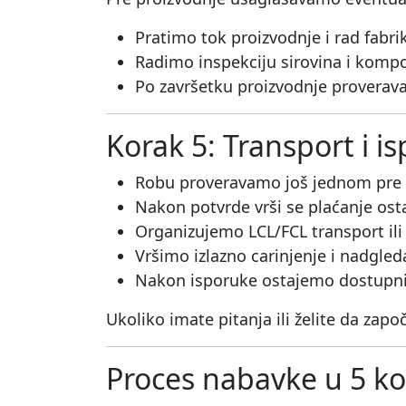
Pratimo tok proizvodnje i rad fabri
Radimo inspekciju sirovina i komp
Po završetku proizvodnje proverava
Korak 5: Transport i i
Robu proveravamo još jednom pre 
Nakon potvrde vrši se plaćanje ost
Organizujemo LCL/FCL transport ili
Vršimo izlazno carinjenje i nadgle
Nakon isporuke ostajemo dostupni
Ukoliko imate pitanja ili želite da zap
Proces nabavke u 5 kora