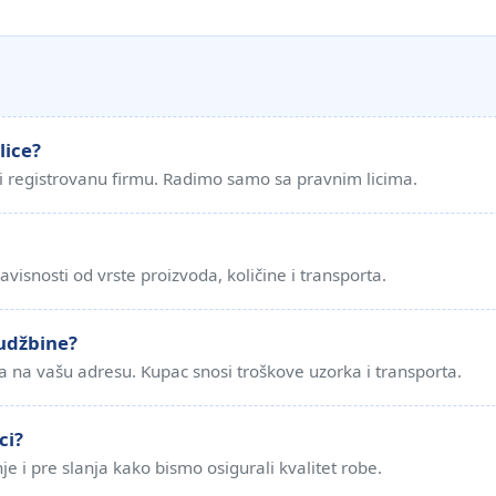
lice?
ti registrovanu firmu. Radimo samo sa pravnim licima.
avisnosti od vrste proizvoda, količine i transporta.
rudžbine?
 na vašu adresu. Kupac snosi troškove uzorka i transporta.
ci?
e i pre slanja kako bismo osigurali kvalitet robe.