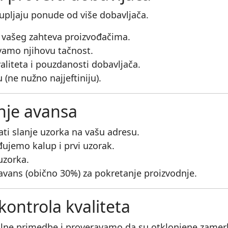
upljaju ponude od više dobavljača.
e vašeg zahteva proizvođačima.
vamo njihovu tačnost.
liteta i pouzdanosti dobavljača.
ne nužno najjeftiniju).
anje avansa
i slanje uzorka na vašu adresu.
đujemo kalup i prvi uzorak.
uzorka.
avans (obično 30%) za pokretanje proizvodnje.
kontrola kvaliteta
lne primedbe i proveravamo da su otklonjene zame