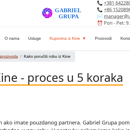
📞
+381 64228
📞
+86 152089
✉️
manager@u
⏰ Pon - Pet: 9.
O nama
Usluge
Kupovina iz Kine
Proizvodi
Kont
 proizvoda
Kako poručiti robu iz Kine
ine - proces u 5 koraka
van ako imate pouzdanog partnera. Gabriel Grupa po