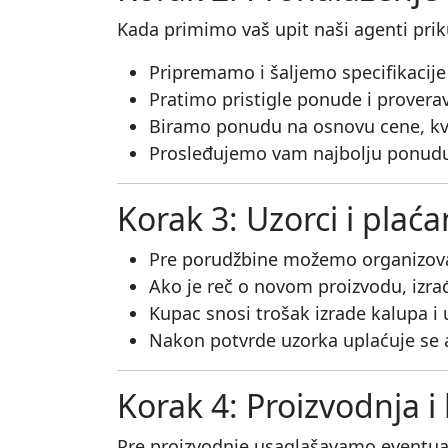
Kada primimo vaš upit naši agenti prik
Pripremamo i šaljemo specifikacij
Pratimo pristigle ponude i provera
Biramo ponudu na osnovu cene, kva
Prosleđujemo vam najbolju ponudu (
Korak 3: Uzorci i plać
Pre porudžbine možemo organizovat
Ako je reč o novom proizvodu, izra
Kupac snosi trošak izrade kalupa i 
Nakon potvrde uzorka uplaćuje se 
Korak 4: Proizvodnja i 
Pre proizvodnje usaglašavamo eventua