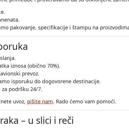
ke.
onenata.
mo pakovanje, specifikacije i štampu na proizvodima
sporuka
slanja.
atka iznosa (obično 70%).
 avionski prevoz.
damo isporuku do dogovorene destinacije.
 za podršku 24/7.
očnete uvoz,
pišite nam
. Rado ćemo vam pomoći.
ka – u slici i reči