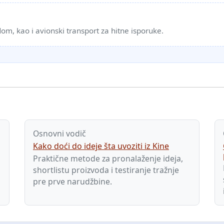
m, kao i avionski transport za hitne isporuke.
Osnovni vodič
Kako doći do ideje šta uvoziti iz Kine
Praktične metode za pronalaženje ideja,
shortlistu proizvoda i testiranje tražnje
pre prve narudžbine.