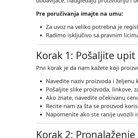
dobavljače, nadgledaju proizvodnju i 
Pre poručivanja imajte na umu:
Za uvoz na veliko potrebna je regis
Radimo isključivo sa pravnim licim
Korak 1: Pošaljite upit
Prvi korak je da nam kažete koji proiz
Navedite naziv proizvoda i željenu k
Pošaljite slike proizvoda, linkove, z
Ako znate, navedite očekivanu cen
Recite nam za šta se proizvod koris
Napomenite ako ste ranije uvozili i
Korak 2: Pronalaženje 