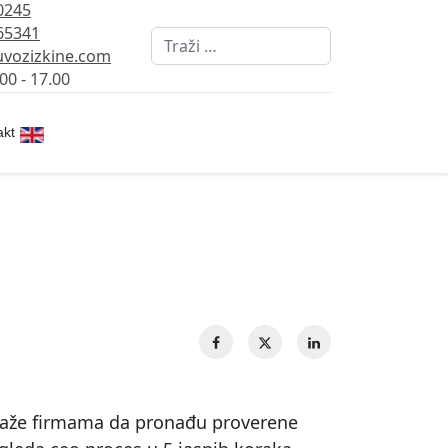
0245
65341
Pretraži
vozizkine.com
00 - 17.00
Izaberite vaš jezik
akt
maže firmama da pronađu proverene