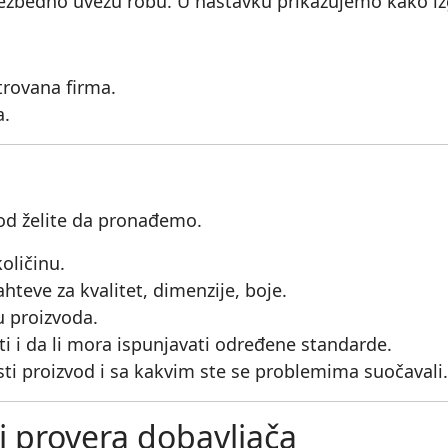
bezbedno uvezu robu. U nastavku prikazujemo kako izg
trovana firma.
a.
vod želite da pronađemo.
oličinu.
ahteve za kvalitet, dimenzije, boje.
u proizvoda.
ti i da li mora ispunjavati određene standarde.
sti proizvod i sa kakvim ste se problemima suočavali.
i provera dobavljača