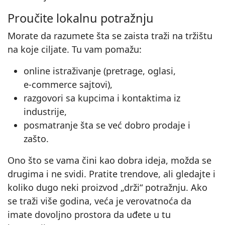
Proučite lokalnu potražnju
Morate da razumete šta se zaista traži na tržištu
na koje ciljate. Tu vam pomažu:
online istraživanje (pretrage, oglasi,
e‑commerce sajtovi),
razgovori sa kupcima i kontaktima iz
industrije,
posmatranje šta se već dobro prodaje i
zašto.
Ono što se vama čini kao dobra ideja, možda se
drugima i ne svidi. Pratite trendove, ali gledajte i
koliko dugo neki proizvod „drži“ potražnju. Ako
se traži više godina, veća je verovatnoća da
imate dovoljno prostora da uđete u tu