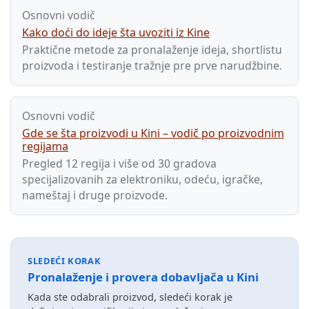
Osnovni vodič
Kako doći do ideje šta uvoziti iz Kine
Praktične metode za pronalaženje ideja, shortlistu
proizvoda i testiranje tražnje pre prve narudžbine.
Osnovni vodič
Gde se šta proizvodi u Kini – vodič po proizvodnim
regijama
Pregled 12 regija i više od 30 gradova
specijalizovanih za elektroniku, odeću, igračke,
nameštaj i druge proizvode.
SLEDEĆI KORAK
Pronalaženje i provera dobavljača u Kini
Kada ste odabrali proizvod, sledeći korak je