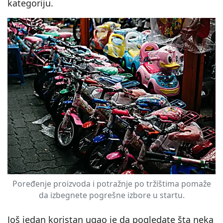
kategoriju.
Poređenje proizvoda i potražnje po tržištima pomaže
da izbegnete pogrešne izbore u startu.
Još jedan koristan ugao je da pogledate šta neka