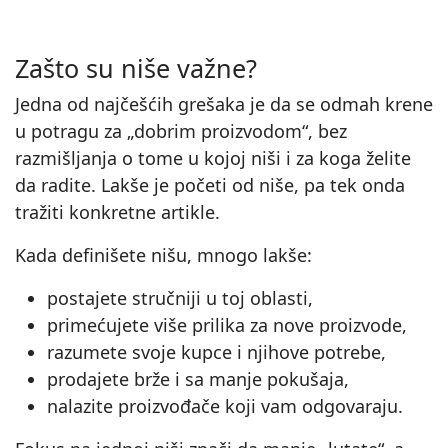
Zašto su niše važne?
Jedna od najčešćih grešaka je da se odmah krene
u potragu za „dobrim proizvodom“, bez
razmišljanja o tome u kojoj niši i za koga želite
da radite. Lakše je početi od niše, pa tek onda
tražiti konkretne artikle.
Kada definišete nišu, mnogo lakše:
postajete stručniji u toj oblasti,
primećujete više prilika za nove proizvode,
razumete svoje kupce i njihove potrebe,
prodajete brže i sa manje pokušaja,
nalazite proizvođače koji vam odgovaraju.