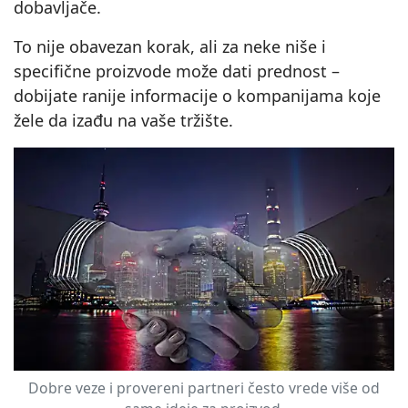
dobavljače.
To nije obavezan korak, ali za neke niše i
specifične proizvode može dati prednost –
dobijate ranije informacije o kompanijama koje
žele da izađu na vaše tržište.
Dobre veze i provereni partneri često vrede više od