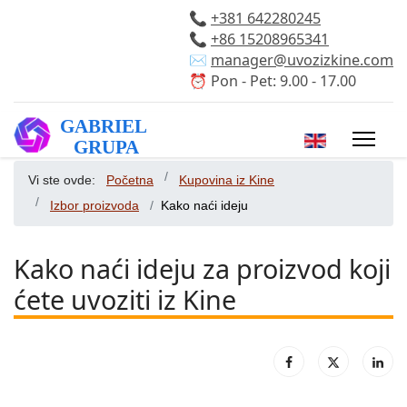
📞
+381 642280245
📞
+86 15208965341
✉️
manager@uvozizkine.com
⏰ Pon - Pet: 9.00 - 17.00
Izaberite vaš 
Vi ste ovde:
Početna
Kupovina iz Kine
Izbor proizvoda
Kako naći ideju
Kako naći ideju za proizvod koji
ćete uvoziti iz Kine