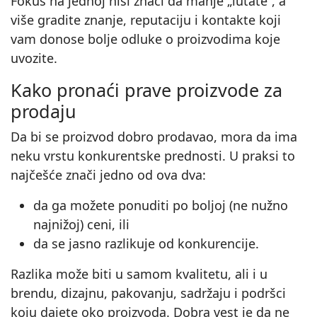
Fokus na jednoj niši znači da manje „lutate“, a
više gradite znanje, reputaciju i kontakte koji
vam donose bolje odluke o proizvodima koje
uvozite.
Kako pronaći prave proizvode za
prodaju
Da bi se proizvod dobro prodavao, mora da ima
neku vrstu konkurentske prednosti. U praksi to
najčešće znači jedno od ova dva:
da ga možete ponuditi po boljoj (ne nužno
najnižoj) ceni, ili
da se jasno razlikuje od konkurencije.
Razlika može biti u samom kvalitetu, ali i u
brendu, dizajnu, pakovanju, sadržaju i podršci
koju dajete oko proizvoda. Dobra vest je da ne