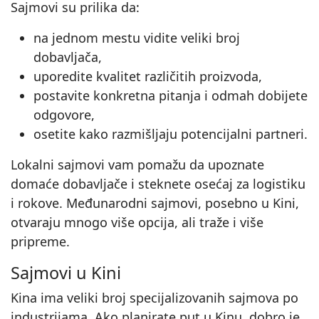
Sajmovi su prilika da:
na jednom mestu vidite veliki broj
dobavljača,
uporedite kvalitet različitih proizvoda,
postavite konkretna pitanja i odmah dobijete
odgovore,
osetite kako razmišljaju potencijalni partneri.
Lokalni sajmovi vam pomažu da upoznate
domaće dobavljače i steknete osećaj za logistiku
i rokove. Međunarodni sajmovi, posebno u Kini,
otvaraju mnogo više opcija, ali traže i više
pripreme.
Sajmovi u Kini
Kina ima veliki broj specijalizovanih sajmova po
industrijama. Ako planirate put u Kinu, dobro je