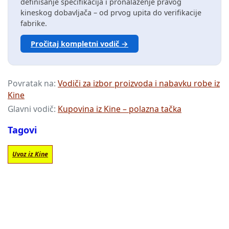
definisanje specifikacija i pronalaženje pravog
kineskog dobavljača – od prvog upita do verifikacije
fabrike.
Pročitaj kompletni vodič →
Povratak na:
Vodiči za izbor proizvoda i nabavku robe iz
Kine
Glavni vodič:
Kupovina iz Kine – polazna tačka
Tagovi
Uvoz iz Kine