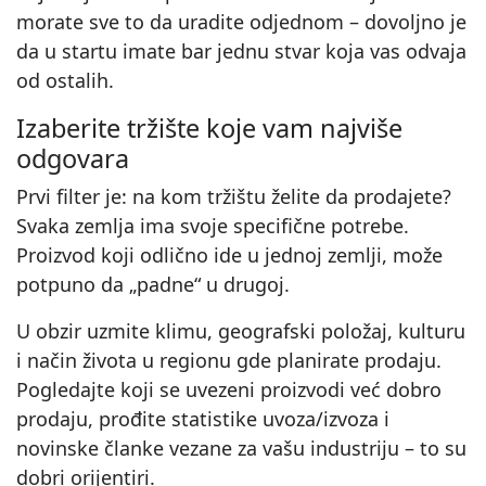
morate sve to da uradite odjednom – dovoljno je
da u startu imate bar jednu stvar koja vas odvaja
od ostalih.
Izaberite tržište koje vam najviše
odgovara
Prvi filter je: na kom tržištu želite da prodajete?
Svaka zemlja ima svoje specifične potrebe.
Proizvod koji odlično ide u jednoj zemlji, može
potpuno da „padne“ u drugoj.
U obzir uzmite klimu, geografski položaj, kulturu
i način života u regionu gde planirate prodaju.
Pogledajte koji se uvezeni proizvodi već dobro
prodaju, prođite statistike uvoza/izvoza i
novinske članke vezane za vašu industriju – to su
dobri orijentiri.