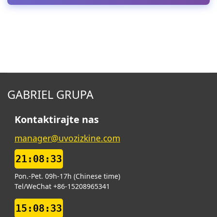
GABRIEL GRUPA
Kontaktirajte nas
manager@uvozizkine.com
21:08:34
Pon.-Pet. 09h-17h (Chinese time)
Tel/WeChat +86-15208965341
15:08:34