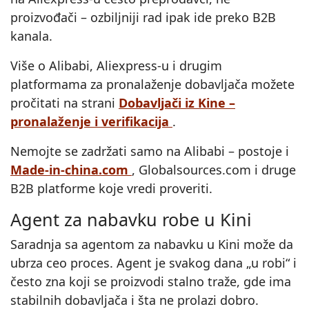
proizvođači – ozbiljniji rad ipak ide preko B2B
kanala.
Više o Alibabi, Aliexpress‑u i drugim
platformama za pronalaženje dobavljača možete
pročitati na strani
Dobavljači iz Kine –
pronalaženje i verifikacija
.
Nemojte se zadržati samo na Alibabi – postoje i
Made-in-china.com
, Globalsources.com i druge
B2B platforme koje vredi proveriti.
Agent za nabavku robe u Kini
Saradnja sa agentom za nabavku u Kini može da
ubrza ceo proces. Agent je svakog dana „u robi“ i
često zna koji se proizvodi stalno traže, gde ima
stabilnih dobavljača i šta ne prolazi dobro.