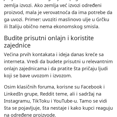
zemlja izvozi. Ako zemlja već izvozi određeni
proizvod, mala je verovatnoća da ima potrebe da
ga uvozi. Primer: uvoziti maslinovo ulje u Grčku
ili Italiju obično nema ekonomskog smisla.
Budite prisutni onlajn i koristite
zajednice
Većina prvih kontakata i ideja danas kreće sa
interneta. Vredi da budete prisutni u relevantnim
onlajn zajednicama i da pratite šta pričaju ljudi
koji se bave uvozom i izvozom.
Osim klasičnih foruma, korisne su Facebook i
LinkedIn grupe, Reddit teme, ali i sadržaj na
Instagramu, TikToku i YouTube‑u. Tamo se vidi
šta se pojavljuje, šta nestaje i kako kupci reaguju
na određene proizvode.