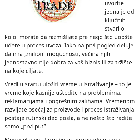
uvozite
jedna je od
ključnih
stvari o
kojoj morate da razmišljate pre nego što uopšte
uđete u proces uvoza. Iako na prvi pogled deluje
da ima „milion“ mogućnosti, većina njih
jednostavno nije dobra za vaš biznis ili za tržište
na koje ciljate.
Vredi u startu uložiti vreme u istraživanje – to je
vreme koje kasnije uštedite na problemima,
reklamacijama i pogrešnim zalihama. Vremenom
razvijate osećaj za proizvode i proces istraživanja
postaje rutinski deo posla, a ne nešto što radite
samo „prvi put“.
Mnogi vlasnici firmi biraju proizvode prema