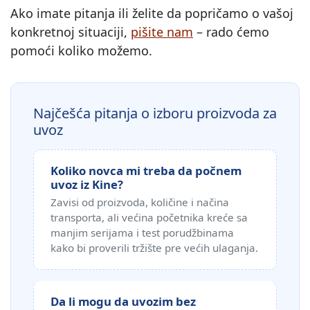
Ako imate pitanja ili želite da popričamo o vašoj
konkretnoj situaciji,
pišite nam
– rado ćemo
pomoći koliko možemo.
Najčešća pitanja o izboru proizvoda za
uvoz
Koliko novca mi treba da počnem
uvoz iz Kine?
Zavisi od proizvoda, količine i načina
transporta, ali većina početnika kreće sa
manjim serijama i test porudžbinama
kako bi proverili tržište pre većih ulaganja.
Da li mogu da uvozim bez