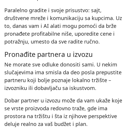
Paralelno gradite i svoje prisustvo: sajt,
društvene mreže i komunikaciju sa kupcima. Uz
to, danas vam i AI alati mogu pomoći da brže
pronađete profitabilne niše, uporedite cene i
potražnju, umesto da sve radite ručno.
Pronađite partnera u izvozu
Ne morate sve odluke donositi sami. U nekim
slučajevima ima smisla da deo posla prepustite
partneru koji bolje poznaje lokalno tržište –
izvozniku ili dobavljaču sa iskustvom.
Dobar partner u izvozu može da vam ukaže koje
se vrste proizvoda redovno traže, gde ima
prostora na tržištu i šta iz njihove perspektive
deluje realno za vaš budžet i plan.