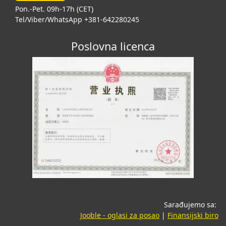
Pon.-Pet. 09h-17h (CET)
Tel/Viber/WhatsApp +381-642280245
Poslovna licenca
Sarađujemo sa:
(opens in a new tab
(o
Jooble - oglasi za posao
|
Finansijski biro