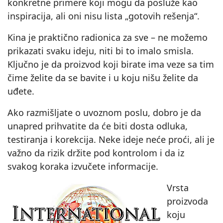
konkretne primere koji mogu da posluže kao
inspiracija, ali oni nisu lista „gotovih rešenja“.
Kina je praktično radionica za sve – ne možemo
prikazati svaku ideju, niti bi to imalo smisla.
Ključno je da proizvod koji birate ima veze sa tim
čime želite da se bavite i u koju nišu želite da
uđete.
Ako razmišljate o uvoznom poslu, dobro je da
unapred prihvatite da će biti dosta odluka,
testiranja i korekcija. Neke ideje neće proći, ali je
važno da rizik držite pod kontrolom i da iz
svakog koraka izvučete informacije.
Vrsta
proizvoda
koju