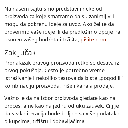
Na našem sajtu smo predstavili neke od
proizvoda za koje smatramo da su zanimljivi i
mogu da pokrenu ideje za uvoz. Ako želite da
proverimo vaše ideje ili da predložimo opcije na
osnovu vašeg budžeta i tržišta,
pišite nam
.
Zaključak
Pronalazak pravog proizvoda retko se dešava iz
prvog pokušaja. Često je potrebno vreme,
istraživanje i nekoliko testova da biste „pogodili“
kombinaciju proizvoda, niše i kanala prodaje.
Važno je da na izbor proizvoda gledate kao na
proces, a ne kao na jednu odluku zauvek. Cilj je
da svaka iteracija bude bolja – sa više podataka
o kupcima, tržištu i dobavljačima.