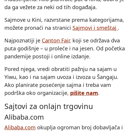
da ga vežete za neki od tih događaja.
Sajmove u Kini, razvrstane prema kategorijama,
možete pronaći na stranici
Sajmovi i smeštaj
.
Najpoznatiji je
Canton Fair
, koji se održava dva
puta godišnje – u proleće i na jesen. Od početka
pandemije postoji i online izdanje.
Pored njega, vredi obratiti pažnju na sajam u
Yiwu, kao i na sajam uvoza i izvoza u Šangaju.
Ako planirate posećenje sajma i treba vam
podrška oko organizacije,
pišite nam
.
Sajtovi za onlajn trgovinu
Alibaba.com
Alibaba.com
okuplja ogroman broj dobavljača i