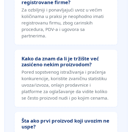
registrovane firme?
Za ozbiljniji i ponavljajući uvoz u većim
količinama u praksi je neophodno imati
registrovanu firmu, zbog carinskih
procedura, PDV‑a i ugovora sa
partnerima.
Kako da znam da li je tržište već
zasićeno nekim proizvodom?
Pored sopstvenog istraživanja i praćenja
konkurencije, koristite zvaničnu statistiku
uvoza/izvoza, onlajn prodavnice i
platforme za oglašavanje da vidite koliko
se često proizvod nudi i po kojim cenama.
Šta ako prvi proizvod koji uvozim ne
uspe?