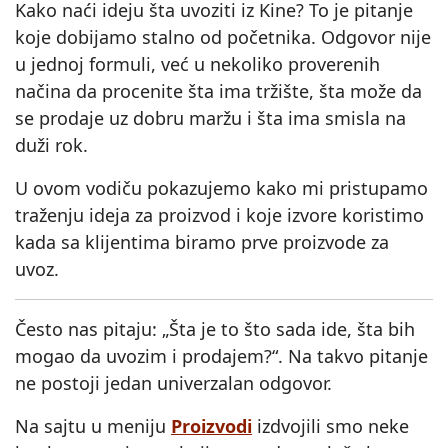
Kako naći ideju šta uvoziti iz Kine? To je pitanje
koje dobijamo stalno od početnika. Odgovor nije
u jednoj formuli, već u nekoliko proverenih
načina da procenite šta ima tržište, šta može da
se prodaje uz dobru maržu i šta ima smisla na
duži rok.
U ovom vodiču pokazujemo kako mi pristupamo
traženju ideja za proizvod i koje izvore koristimo
kada sa klijentima biramo prve proizvode za
uvoz.
Često nas pitaju: „Šta je to što sada ide, šta bih
mogao da uvozim i prodajem?“. Na takvo pitanje
ne postoji jedan univerzalan odgovor.
Na sajtu u meniju
Proizvodi
izdvojili smo neke