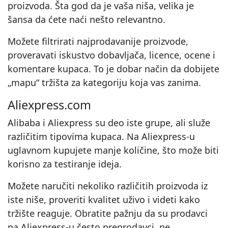
proizvoda. Šta god da je vaša niša, velika je
šansa da ćete naći nešto relevantno.
Možete filtrirati najprodavanije proizvode,
proveravati iskustvo dobavljača, licence, ocene i
komentare kupaca. To je dobar način da dobijete
„mapu“ tržišta za kategoriju koja vas zanima.
Aliexpress.com
Alibaba i Aliexpress su deo iste grupe, ali služe
različitim tipovima kupaca. Na Aliexpress‑u
uglavnom kupujete manje količine, što može biti
korisno za testiranje ideja.
Možete naručiti nekoliko različitih proizvoda iz
iste niše, proveriti kvalitet uživo i videti kako
tržište reaguje. Obratite pažnju da su prodavci
na Aliexpress‑u često preprodavci, ne