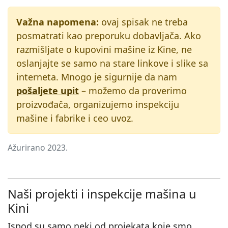
Važna napomena:
ovaj spisak ne treba
posmatrati kao preporuku dobavljača. Ako
razmišljate o kupovini mašine iz Kine, ne
oslanjajte se samo na stare linkove i slike sa
interneta. Mnogo je sigurnije da nam
pošaljete upit
– možemo da proverimo
proizvođača, organizujemo inspekciju
mašine i fabrike i ceo uvoz.
Ažurirano 2023.
Naši projekti i inspekcije mašina u
Kini
Ispod su samo neki od projekata koje smo