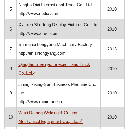
Ningbo Dixi International Trade Co., Ltd.
5
2010.
http://www.nbdixi.com
Xiamen Shulilong Display Fixtures Co.,Ltd
6
2010.
http://www.xmsll.com
Shanghai Longyang Machinery Factory
7
2013.
http://en.shlongyang.com
Qingdao Shengao Special Hand Truck
8
2010.
, otvara se u novom prozoru
Co.,Ltd
🔗
Jining Rising-Sun Business Machine Co.,
9
Ltd.
2010.
http://www.minicrane.cn
Wuxi Datang Welding & Cutting
10
2010.
, otvara se u novom pro
Mechanical Equipment Co., Ltd.
🔗