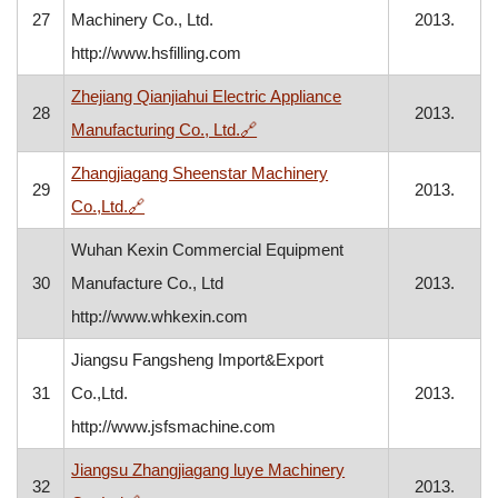
27
Machinery Co., Ltd.
2013.
http://www.hsfilling.com
Zhejiang Qianjiahui Electric Appliance
28
2013.
, otvara se u novom prozoru
Manufacturing Co., Ltd.
🔗
Zhangjiagang Sheenstar Machinery
29
2013.
, otvara se u novom prozoru
Co.,Ltd.
🔗
Wuhan Kexin Commercial Equipment
30
Manufacture Co., Ltd
2013.
http://www.whkexin.com
Jiangsu Fangsheng Import&Export
31
Co.,Ltd.
2013.
http://www.jsfsmachine.com
Jiangsu Zhangjiagang luye Machinery
32
2013.