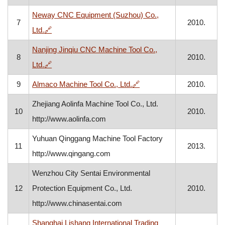
Neway CNC Equipment (Suzhou) Co.,
7
2010.
, otvara se u novom prozoru
Ltd.
🔗
Nanjing Jinqiu CNC Machine Tool Co.,
8
2010.
, otvara se u novom prozoru
Ltd.
🔗
, otvara se u novom prozo
9
Almaco Machine Tool Co., Ltd.
🔗
2010.
Zhejiang Aolinfa Machine Tool Co., Ltd.
10
2010.
http://www.aolinfa.com
Yuhuan Qinggang Machine Tool Factory
11
2013.
http://www.qingang.com
Wenzhou City Sentai Environmental
12
Protection Equipment Co., Ltd.
2010.
http://www.chinasentai.com
Shanghai Lishang International Trading