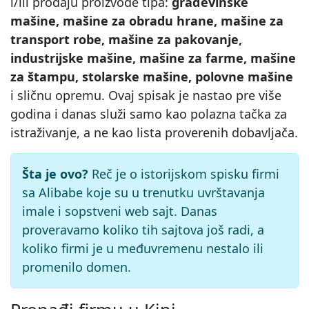
i/ili prodaju proizvode tipa:
građevinske
mašine, mašine za obradu hrane, mašine za
transport robe, mašine za pakovanje,
industrijske mašine, mašine za farme, mašine
za štampu, stolarske mašine, polovne mašine
i sličnu opremu. Ovaj spisak je nastao pre više
godina i danas služi samo kao polazna tačka za
istraživanje, a ne kao lista proverenih dobavljača.
Šta je ovo?
Reč je o istorijskom spisku firmi
sa Alibabe koje su u trenutku uvrštavanja
imale i sopstveni web sajt. Danas
proveravamo koliko tih sajtova još radi, a
koliko firmi je u međuvremenu nestalo ili
promenilo domen.