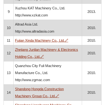
Xuzhou KAT Machinery Co., Ltd.
9
2013.
http://www.xzkat.com
Altrad Asia Ltd.
10
2010.
http://www.altradasia.com
, otvara se u novom pro
11
Fujian Xinda Machinery Co., Ltd.
🔗
2010.
Zhejiang Junlian Machinery & Electronics
12
2010.
, otvara se u novom prozoru
Holding Co., Ltd.
🔗
Quanzhou City Fuli Machinery
13
Manufacture Co., Ltd.
2010.
http://www.zgmac.com
Shandong Hongda Construction
14
2010.
, otvara se u novom prozoru
Machinery Group Co., Ltd.
🔗