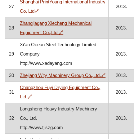
Shanghai PrintYoung International Industry
27
2013.
, otvara se u novom prozoru
Co, Ltd
🔗
Zhangjiagang Xiecheng Mechanical
28
2013.
, otvara se u novom prozoru
Equipment Co.,Ltd.
🔗
Xi'an Ocean Steel Technology Limited
29
Company
2013.
http://www.xadayang.com
, otvara se u n
30
Zhejiang Wity Machinery Group Co.,Ltd.
🔗
2013.
Changzhou Fuyi Drying Equipment Co.,
31
2013.
, otvara se u novom prozoru
Ltd.
🔗
Longsheng Heavy Industry Machinery
32
Co., Ltd.
2013.
http://www.fjlszg.com