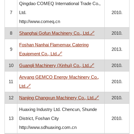
Qingdao COMEQ International Trade Co.,
7
Ltd.
2010.
http://www.comeq.cn
, otvara se u novom
8
Shanghai Gofun Machinery Co., Ltd.
🔗
2010.
Foshan Nanhai Flamemax Catering
9
2013.
, otvara se u novom prozoru
Equipment Co., Ltd.
🔗
, otvara se u novom
10
Guangli Machinery (Xinhui) Co., Ltd.
🔗
2010.
Anyang GEMCO Energy Machinery Co.,
11
2010.
, otvara se u novom prozoru
Ltd.
🔗
, otvara se u nov
12
Nanjing Changxun Machinery Co., Ltd.
🔗
2010.
Huaxing Industry Ltd. Chencun, Shunde
13
District, Foshan City
2010.
http://www.sdhuaxing.com.cn