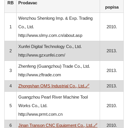
RB
Prodavac
popisa
Wenzhou Shenlong Imp. & Exp. Trading
1
Co., Ltd.
2010.
http://www.slmy.com.cn/about.asp
Xunfei Digital Technology Co., Ltd.
2
2013.
http://www.gzxunfei.com/
Zhenfeng (Guangzhou) Trade Co., Ltd.
3
2013.
http://www.zftrade.com
, otvara se u novom
4
Zhongshan OMS Industrial Co., Ltd.
🔗
2013.
Guangzhou Pearl River Machine Tool
5
Works Co., Ltd.
2010.
http://www.prmt.com.cn
, otvara se u n
6
Jinan Transon CNC Equipment Co., Ltd.
🔗
2010.