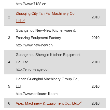
http://www.7188.cn
Zhaoqing City Tan Far Machinery Co.,
2
2010.
, otvara se u novom prozoru
Ltd.
🔗
Guangzhou New-New Kitchenware &
3
Freezing Equipment Factory
2010.
http://www.new-new.cn
Guangzhou Shengjie Kitchen Equipment
4
Co., Ltd.
2010.
http://en.cn-sage.com
Henan Guanghui Machinery Group Co.,
5
Ltd.
2010.
http://www.cnflourmill.com
, otvara se u nov
6
Apex Machinery & Equipment Co., Ltd.
🔗
2010.