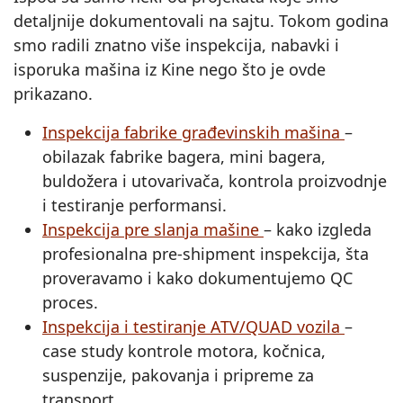
detaljnije dokumentovali na sajtu. Tokom godina
smo radili znatno više inspekcija, nabavki i
isporuka mašina iz Kine nego što je ovde
prikazano.
Inspekcija fabrike građevinskih mašina
–
obilazak fabrike bagera, mini bagera,
buldožera i utovarivača, kontrola proizvodnje
i testiranje performansi.
Inspekcija pre slanja mašine
– kako izgleda
profesionalna pre-shipment inspekcija, šta
proveravamo i kako dokumentujemo QC
proces.
Inspekcija i testiranje ATV/QUAD vozila
–
case study kontrole motora, kočnica,
suspenzije, pakovanja i pripreme za
transport.