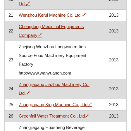
, otvara se u novom prozoru
Ltd.
🔗
, otvara se u novom pr
21
Wenzhou Kerui Machine Co,.Ltd.
🔗
2013.
Chengdong Medicinal Equipments
22
2013.
, otvara se u novom prozoru
Company
🔗
Zhejiang Wenzhou Longwan million
Source Food Machinery Equipment
23
2013.
Factory
http://www.wanyuancn.com
Zhangjiagang Jiazhou Machinery Co.,
24
2013.
, otvara se u novom prozoru
Ltd.
🔗
, otvara se u novom
25
Zhangjiagang King Machine Co., Ltd
🔗
2013.
, otvara se u novom p
26
Greenfall Water Treatment Co., Ltd
🔗
2013.
Zhangjiagang Huasheng Beverage