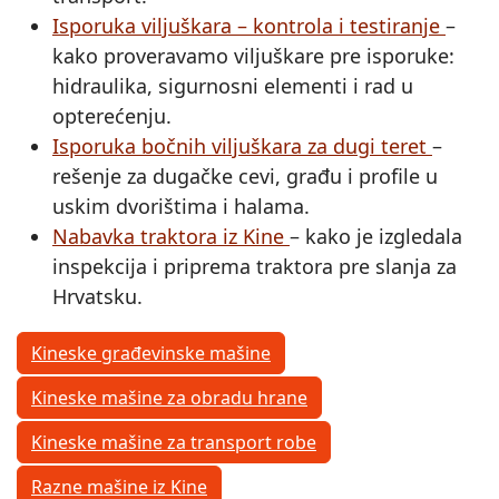
Isporuka viljuškara – kontrola i testiranje
–
kako proveravamo viljuškare pre isporuke:
hidraulika, sigurnosni elementi i rad u
opterećenju.
Isporuka bočnih viljuškara za dugi teret
–
rešenje za dugačke cevi, građu i profile u
uskim dvorištima i halama.
Nabavka traktora iz Kine
– kako je izgledala
inspekcija i priprema traktora pre slanja za
Hrvatsku.
Kineske građevinske mašine
Kineske mašine za obradu hrane
Kineske mašine za transport robe
Razne mašine iz Kine