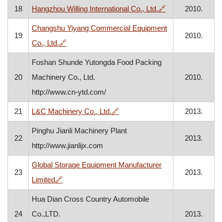
, otvara se u no
18
Hangzhou Willing International Co., Ltd.
🔗
2010.
Changshu Yiyang Commercial Equipment
19
2010.
, otvara se u novom prozoru
Co., Ltd.
🔗
Foshan Shunde Yutongda Food Packing
20
Machinery Co., Ltd.
2010.
http://www.cn-ytd.com/
, otvara se u novom prozoru
21
L&C Machinery Co., Ltd.
🔗
2013.
Pinghu Jianli Machinery Plant
22
2013.
http://www.jianlijx.com
Global Storage Equipment Manufacturer
23
2013.
, otvara se u novom prozoru
Limited
🔗
Hua Dian Cross Country Automobile
24
Co.,LTD.
2013.