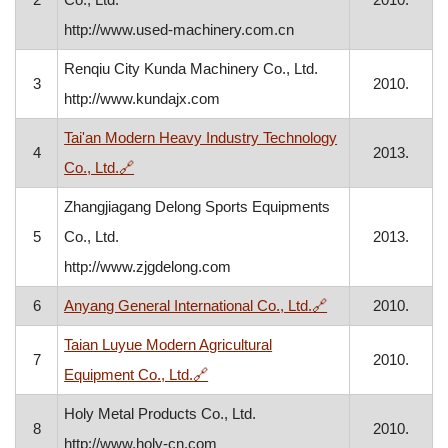
http://www.used-machinery.com.cn
Renqiu City Kunda Machinery Co., Ltd.
3
2010.
http://www.kundajx.com
Tai'an Modern Heavy Industry Technology
4
2013.
, otvara se u novom prozoru
Co., Ltd.
🔗
Zhangjiagang Delong Sports Equipments
5
Co., Ltd.
2013.
http://www.zjgdelong.com
, otvara se u nov
6
Anyang General International Co., Ltd.
🔗
2010.
Taian Luyue Modern Agricultural
7
2010.
, otvara se u novom prozoru
Equipment Co., Ltd.
🔗
Holy Metal Products Co., Ltd.
8
2010.
http://www.holy-cn.com