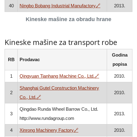
, otvara se u nov
40
Ningbo Bobang Industrial Manufactory
🔗
2013.
Kineske mašine za obradu hrane
Kineske mašine za transport robe
Godina
RB
Prodavac
popisa
, otvara se u novo
1
Qingyuan Tianhang Machine Co., Ltd.
🔗
2010.
Shanghai Gutel Construction Machinery
2
2010.
, otvara se u novom prozoru
Co., Ltd.
🔗
Qingdao Runda Wheel Barrow Co., Ltd.
3
2013.
http://www.rundagroup.com
, otvara se u novom prozoru
4
Xinrong Machinery Factory
🔗
2010.