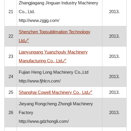
Zhangjiagang Jinguan Industry Machinery
21
Co., Ltd.
2013.
http://www.zjgjg.com/
Shenzhen Topsublimation Technology
22
2013.
, otvara se u novom prozoru
Ltd
🔗
Lianyungang Yuanzhoulv Machinery
23
2013.
, otvara se u novom prozoru
Manufacturing Co., Ltd
🔗
Fujian Heng Long Machinery Co.,Ltd
24
2013.
http://www.fjhlcn.com/
, otvara se u novom
25
Shanghai Cowell Machinery Co., Ltd
🔗
2013.
Jieyang Rongcheng Zhongli Machinery
26
Factory
2013.
http://www.gdzhongli.com/