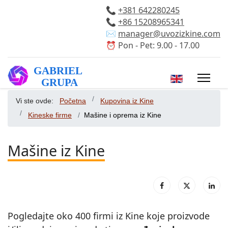
📞
+381 642280245
📞
+86 15208965341
✉️
manager@uvozizkine.com
⏰ Pon - Pet: 9.00 - 17.00
Izaberite vaš 
Vi ste ovde:
Početna
Kupovina iz Kine
Kineske firme
Mašine i oprema iz Kine
Mašine iz Kine
Pogledajte oko 400 firmi iz Kine koje proizvode