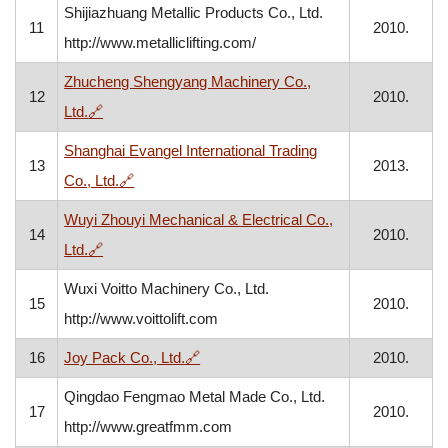
Shijiazhuang Metallic Products Co., Ltd.
11
2010.
http://www.metalliclifting.com/
Zhucheng Shengyang Machinery Co.,
12
2010.
, otvara se u novom prozoru
Ltd.
🔗
Shanghai Evangel International Trading
13
2013.
, otvara se u novom prozoru
Co., Ltd.
🔗
Wuyi Zhouyi Mechanical & Electrical Co.,
14
2010.
, otvara se u novom prozoru
Ltd.
🔗
Wuxi Voitto Machinery Co., Ltd.
15
2010.
http://www.voittolift.com
, otvara se u novom prozoru
16
Joy Pack Co., Ltd.
🔗
2010.
Qingdao Fengmao Metal Made Co., Ltd.
17
2010.
http://www.greatfmm.com