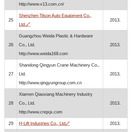
http://www.v13.com.cn/
Shenzhen Tilson Auto Equipment Co.,
25
2013.
, otvara se u novom prozoru
Ltd.
🔗
Guangzhou Weida Plastic & Hardware
26
Co., Ltd.
2013.
http://www.weida168.com
Shandong Qingyun Crane Machinery Co.,
27
Ltd.
2013.
http://www.qingyungroup.com.cn
Xiamen Qiaoxiang Machinery Industry
28
Co., Ltd.
2013.
http://www.cnqxjx.com
, otvara se u novom prozoru
29
H-Lift Industries Co., Ltd
🔗
2013.