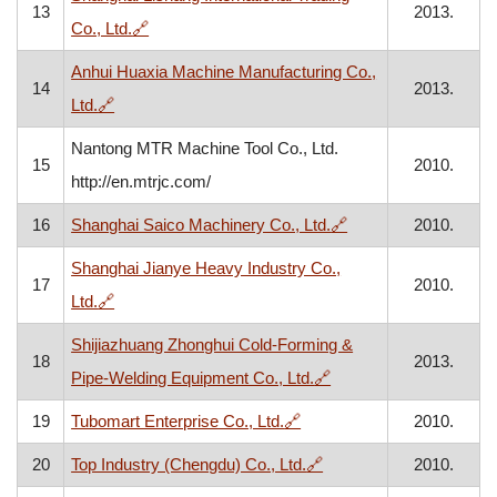
13
2013.
, otvara se u novom prozoru
Co., Ltd.
🔗
Anhui Huaxia Machine Manufacturing Co.,
14
2013.
, otvara se u novom prozoru
Ltd.
🔗
Nantong MTR Machine Tool Co., Ltd.
15
2010.
http://en.mtrjc.com/
, otvara se u novom
16
Shanghai Saico Machinery Co., Ltd.
🔗
2010.
Shanghai Jianye Heavy Industry Co.,
17
2010.
, otvara se u novom prozoru
Ltd.
🔗
Shijiazhuang Zhonghui Cold-Forming &
18
2013.
, otvara se u novom pr
Pipe-Welding Equipment Co., Ltd.
🔗
, otvara se u novom prozor
19
Tubomart Enterprise Co., Ltd.
🔗
2010.
, otvara se u novom pro
20
Top Industry (Chengdu) Co., Ltd.
🔗
2010.