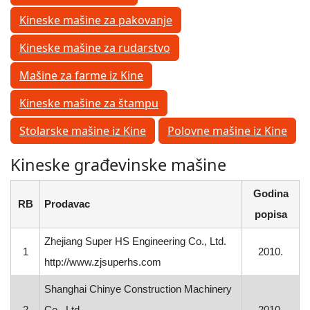
Kineske mašine za pakovanje
Kineske mašine za rudarstvo
Mašine za farme iz Kine
Kineske mašine za štampu
Stolarske mašine iz Kine
Polovne mašine iz Kine
Kineske građevinske mašine
Godina
RB
Prodavac
popisa
Zhejiang Super HS Engineering Co., Ltd.
1
2010.
http://www.zjsuperhs.com
Shanghai Chinye Construction Machinery
2
Co., Ltd.
2010.