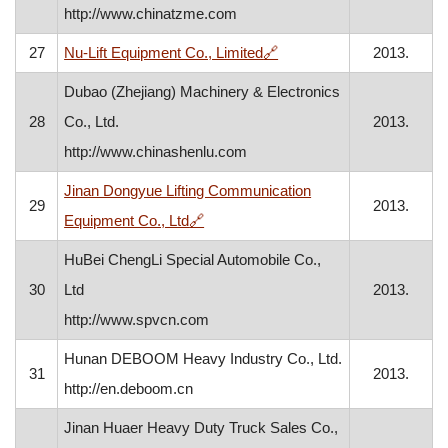
http://www.chinatzme.com
, otvara se u novom prozo
27
Nu-Lift Equipment Co., Limited
🔗
2013.
Dubao (Zhejiang) Machinery & Electronics
28
Co., Ltd.
2013.
http://www.chinashenlu.com
Jinan Dongyue Lifting Communication
29
2013.
, otvara se u novom prozoru
Equipment Co., Ltd
🔗
HuBei ChengLi Special Automobile Co.,
30
Ltd
2013.
http://www.spvcn.com
Hunan DEBOOM Heavy Industry Co., Ltd.
31
2013.
http://en.deboom.cn
Jinan Huaer Heavy Duty Truck Sales Co.,