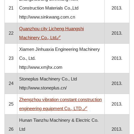
21
Construction Materials Co.,Ltd
2013.
http://www.sinkwang.com.cn
Quanzhou city Licheng Huangshi
22
2013.
, otvara se u novom prozoru
Machinery Co., Ltd
🔗
Xiamen Jinhuaxia Engineering Machinery
23
Co., Ltd.
2013.
http://www.xmjhx.com
Stoneplus Machinery Co., Ltd
24
2013.
http://www.stoneplus.cn/
Zhengzhou vibration constant construction
25
2013.
, otvara se u novom pro
engineering equipment Co., LTD.
🔗
Hunan Tianzhu Machinery & Electric Co.
26
Ltd
2013.