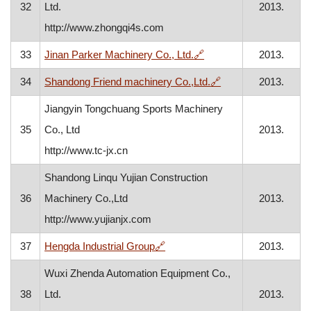
32
Ltd.
2013.
http://www.zhongqi4s.com
, otvara se u novom pr
33
Jinan Parker Machinery Co., Ltd.
🔗
2013.
, otvara se u novom
34
Shandong Friend machinery Co.,Ltd.
🔗
2013.
Jiangyin Tongchuang Sports Machinery
35
Co., Ltd
2013.
http://www.tc-jx.cn
Shandong Linqu Yujian Construction
36
Machinery Co.,Ltd
2013.
http://www.yujianjx.com
, otvara se u novom prozoru
37
Hengda Industrial Group
🔗
2013.
Wuxi Zhenda Automation Equipment Co.,
38
Ltd.
2013.