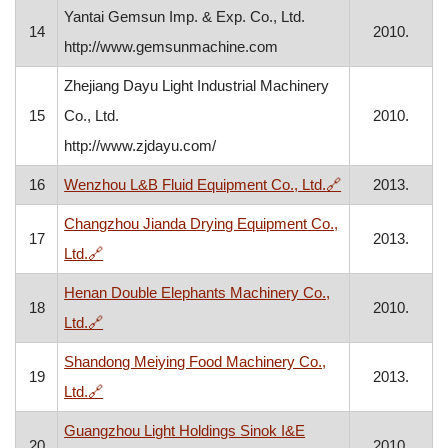
Yantai Gemsun Imp. & Exp. Co., Ltd.
14
2010.
http://www.gemsunmachine.com
Zhejiang Dayu Light Industrial Machinery
15
Co., Ltd.
2010.
http://www.zjdayu.com/
, otvara se u n
16
Wenzhou L&B Fluid Equipment Co., Ltd.
🔗
2013.
Changzhou Jianda Drying Equipment Co.,
17
2013.
, otvara se u novom prozoru
Ltd.
🔗
Henan Double Elephants Machinery Co.,
18
2010.
, otvara se u novom prozoru
Ltd.
🔗
Shandong Meiying Food Machinery Co.,
19
2013.
, otvara se u novom prozoru
Ltd.
🔗
Guangzhou Light Holdings Sinok I&E
20
2010.