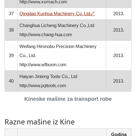
http://www.xsmach.com
, otvara se u novom 
37
Qingdao Kunhua Machinery Co.,Ltd
🔗
2013.
Changhua Licheng Machinery Co.,Ltd
38
2013.
http://www.chang-hua.com
Weifang Hironobu Precision Machinery
39
Co., Ltd.
2013.
http://www.wfboxin.com
Haiyan Jinteng Tools Co., Ltd
40
2013.
http://www.jxjttools.com
Kineske mašine za transport robe
Razne mašine iz Kine
Godina