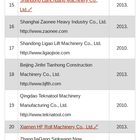
Shandong Lianchuang Machinery Co.,
15
2013.
, otvara se u novom prozoru
Ltd.
🔗
Shanghai Zaonee Heavy Industry Co., Ltd.
16
2013.
http://www.zaonee.com
Shandong Ligao Lift Machinery Co., Ltd.
17
2010.
http://www.ligaojixie.com
Beijing Jinfei Tianhong Construction
18
Machinery Co., Ltd.
2013.
http://www.bjfth.com
Qingdao Teknatool Machinery
19
Manufacturing Co., Ltd.
2010.
http://www.teknatool.com
, otvara se u novom
20
Xiamen HF Roll Machinery Co., Ltd.
🔗
2013.
ZhangJiaGang Sinkwang New