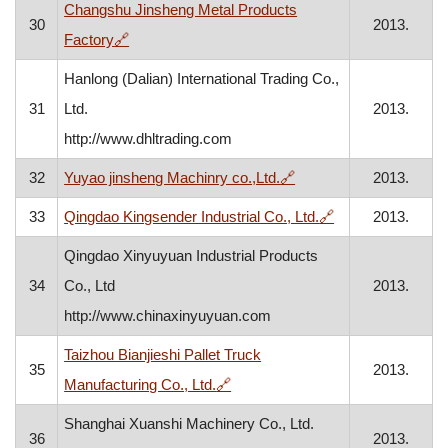
Changshu Jinsheng Metal Products
30
2013.
, otvara se u novom prozoru
Factory
🔗
Hanlong (Dalian) International Trading Co.,
31
Ltd.
2013.
http://www.dhltrading.com
, otvara se u novom pr
32
Yuyao jinsheng Machinry co.,Ltd.
🔗
2013.
, otvara se u no
33
Qingdao Kingsender Industrial Co., Ltd.
🔗
2013.
Qingdao Xinyuyuan Industrial Products
34
Co., Ltd
2013.
http://www.chinaxinyuyuan.com
Taizhou Bianjieshi Pallet Truck
35
2013.
, otvara se u novom prozoru
Manufacturing Co., Ltd.
🔗
Shanghai Xuanshi Machinery Co., Ltd.
36
2013.