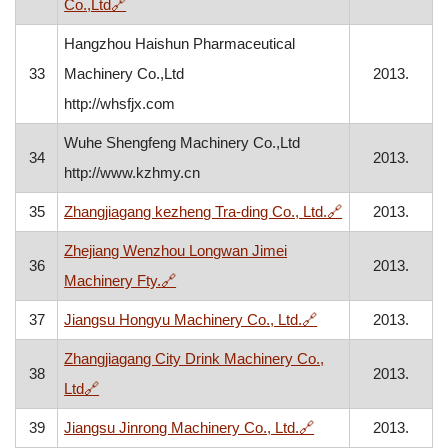
, otvara se u novom prozoru
Co.,Ltd
🔗
Hangzhou Haishun Pharmaceutical
33
Machinery Co.,Ltd
2013.
http://whsfjx.com
Wuhe Shengfeng Machinery Co.,Ltd
34
2013.
http://www.kzhmy.cn
, otvara se u n
35
Zhangjiagang kezheng Tra-ding Co., Ltd.
🔗
2013.
Zhejiang Wenzhou Longwan Jimei
36
2013.
, otvara se u novom prozoru
Machinery Fty.
🔗
, otvara se u novom
37
Jiangsu Hongyu Machinery Co., Ltd.
🔗
2013.
Zhangjiagang City Drink Machinery Co.,
38
2013.
, otvara se u novom prozoru
Ltd
🔗
, otvara se u novom
39
Jiangsu Jinrong Machinery Co., Ltd.
🔗
2013.