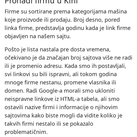
Pronađi firmu u Kini
Firme su sortirane prema kategorijama mašina
koje proizvode ili prodaju. Broj desno, pored
linka firme, predstavlja godinu kada je link firme
objavljen na našem sajtu.
Pošto je lista nastala pre dosta vremena,
očekivano je da značajan broj sajtova više ne radi
ili je promenio adresu. Kada smo ih postavljali,
svi linkovi su bili ispravni, ali tokom godina
mnoge firme nestanu, promene vlasnika ili
domen. Radi Google-a morali smo ukloniti
neispravne linkove iz HTML-a tabela, ali smo
ostavili nazive firmi i informacije o njihovim
sajtovima kako biste mogli da vidite koliko je
takvih firmi nestalo ili se pokazalo
problematičnim.