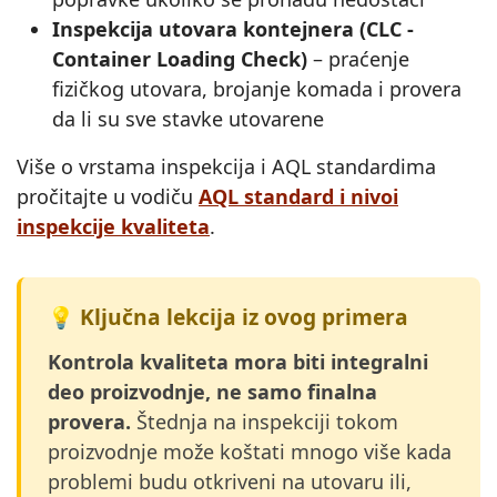
Inspekcija utovara kontejnera (CLC -
Container Loading Check)
– praćenje
fizičkog utovara, brojanje komada i provera
da li su sve stavke utovarene
Više o vrstama inspekcija i AQL standardima
pročitajte u vodiču
AQL standard i nivoi
inspekcije kvaliteta
.
💡 Ključna lekcija iz ovog primera
Kontrola kvaliteta mora biti integralni
deo proizvodnje, ne samo finalna
provera.
Štednja na inspekciji tokom
proizvodnje može koštati mnogo više kada
problemi budu otkriveni na utovaru ili,