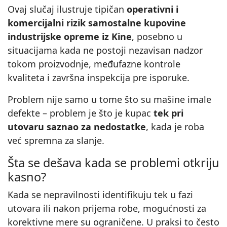
Ovaj slučaj ilustruje tipičan
operativni i
komercijalni rizik samostalne kupovine
industrijske opreme iz Kine
, posebno u
situacijama kada ne postoji nezavisan nadzor
tokom proizvodnje, međufazne kontrole
kvaliteta i završna inspekcija pre isporuke.
Problem nije samo u tome što su mašine imale
defekte – problem je što je kupac
tek pri
utovaru saznao za nedostatke
, kada je roba
već spremna za slanje.
Šta se dešava kada se problemi otkriju
kasno?
Kada se nepravilnosti identifikuju tek u fazi
utovara ili nakon prijema robe, mogućnosti za
korektivne mere su ograničene. U praksi to često