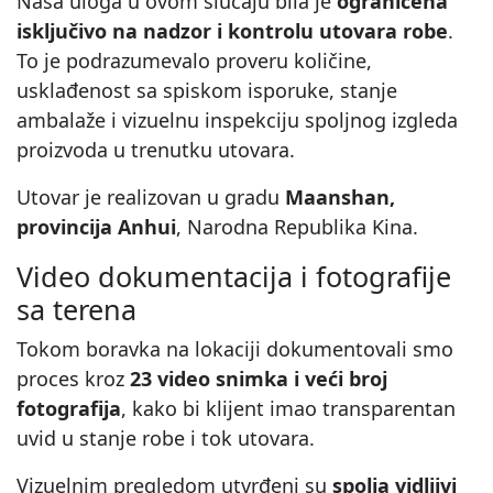
Naša uloga u ovom slučaju bila je
ograničena
isključivo na nadzor i kontrolu utovara robe
.
To je podrazumevalo proveru količine,
usklađenost sa spiskom isporuke, stanje
ambalaže i vizuelnu inspekciju spoljnog izgleda
proizvoda u trenutku utovara.
Utovar je realizovan u gradu
Maanshan,
provincija Anhui
, Narodna Republika Kina.
Video dokumentacija i fotografije
sa terena
Tokom boravka na lokaciji dokumentovali smo
proces kroz
23 video snimka i veći broj
fotografija
, kako bi klijent imao transparentan
uvid u stanje robe i tok utovara.
Vizuelnim pregledom utvrđeni su
spolja vidljivi