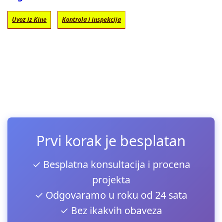
Uvoz iz Kine
Kontrola i inspekcija
Prvi korak je besplatan
✓ Besplatna konsultacija i procena
projekta
✓ Odgovaramo u roku od 24 sata
✓ Bez ikakvih obaveza