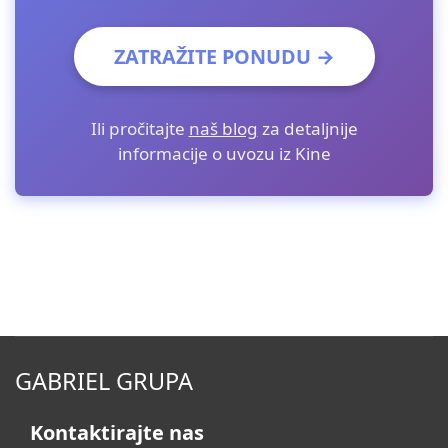
ZATRAŽITE PONUDU →
Ili pročitajte
naš blog
za detaljnije
informacije o uvozu iz Kine
GABRIEL GRUPA
Kontaktirajte nas