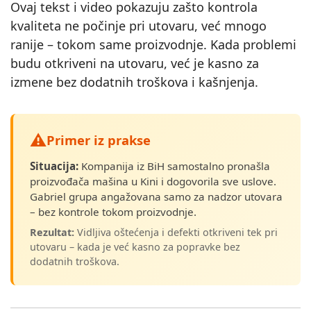
Ovaj tekst i video pokazuju zašto kontrola
kvaliteta ne počinje pri utovaru, već mnogo
ranije – tokom same proizvodnje. Kada problemi
budu otkriveni na utovaru, već je kasno za
izmene bez dodatnih troškova i kašnjenja.
⚠️
Primer iz prakse
Situacija:
Kompanija iz BiH samostalno pronašla
proizvođača mašina u Kini i dogovorila sve uslove.
Gabriel grupa angažovana samo za nadzor utovara
– bez kontrole tokom proizvodnje.
Rezultat:
Vidljiva oštećenja i defekti otkriveni tek pri
utovaru – kada je već kasno za popravke bez
dodatnih troškova.