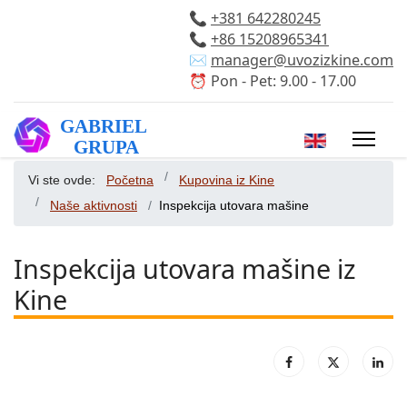
📞
+381 642280245
📞
+86 15208965341
✉️
manager@uvozizkine.com
⏰ Pon - Pet: 9.00 - 17.00
Izaberite vaš 
Vi ste ovde:
Početna
Kupovina iz Kine
Naše aktivnosti
Inspekcija utovara mašine
Inspekcija utovara mašine iz
Kine