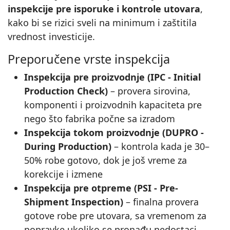
inspekcije pre isporuke i kontrole utovara
,
kako bi se rizici sveli na minimum i zaštitila
vrednost investicije.
Preporučene vrste inspekcija
Inspekcija pre proizvodnje (IPC - Initial
Production Check)
– provera sirovina,
komponenti i proizvodnih kapaciteta pre
nego što fabrika počne sa izradom
Inspekcija tokom proizvodnje (DUPRO -
During Production)
– kontrola kada je 30–
50% robe gotovo, dok je još vreme za
korekcije i izmene
Inspekcija pre otpreme (PSI - Pre-
Shipment Inspection)
– finalna provera
gotove robe pre utovara, sa vremenom za
popravke ukoliko se pronađu nedostaci