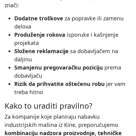
znači:
Dodatne troškove
za popravke ili zamenu
delova
Produženje rokova
isporuke i kašnjenje
projekata
Složene reklamacije
sa dobavljačem na
daljinu
Smanjenu pregovaračku poziciju
prema
dobavljaču
Rizik da prihvatite oštećenu robu
jer vam
treba hitno
Kako to uraditi pravilno?
Za kompanije koje planiraju nabavku
industrijskih mašina iz Kine, preporučujemo
kombinaciju nadzora proizvodnje, tehničke